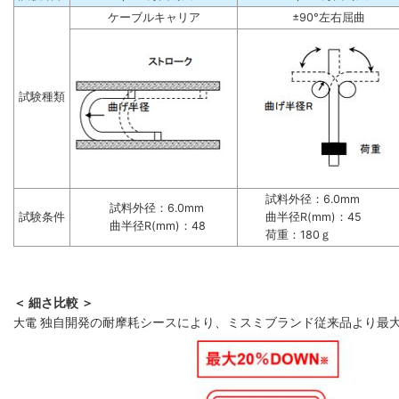
ケーブルキャリア
±90°左右屈曲
試験種類
試料外径：6.0mm
試料外径：6.0mm
試験条件
曲半径R(mm)：45
曲半径R(mm)：48
荷重：180ｇ
＜ 細さ比較 ＞
大電
独自開発の耐摩耗シースにより、ミスミブランド従来品より最大