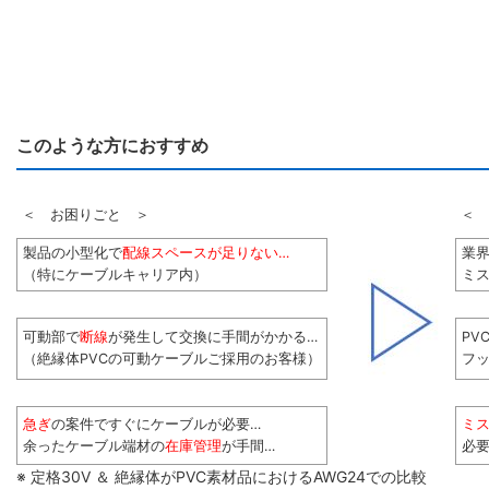
このような方におすすめ
＜ お困りごと ＞
＜ 
製品の小型化で
配線スペースが足りない…
業
（特にケーブルキャリア内）
ミス
可動部で
断線
が発生して交換に手間がかかる…
PV
（絶縁体PVCの可動ケーブルご採用のお客様）
フ
急ぎ
の案件ですぐにケーブルが必要…
ミ
余ったケーブル端材の
在庫管理
が手間…
必
※ 定格30V ＆ 絶縁体がPVC素材品におけるAWG24での比較