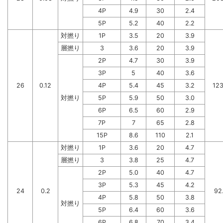
4P
4.9
30
2.4
5P
5.2
40
2.2
対撚り
1P
3.5
20
3.9
層撚り
3
3.6
20
3.9
2P
4.7
30
3.9
3P
5
40
3.6
26
0.12
4P
5.4
45
3.2
123
対撚り
5P
5.9
50
3.0
6P
6.5
60
2.9
7P
7
65
2.8
15P
8.6
110
2.1
対撚り
1P
3.6
20
4.7
層撚り
3
3.8
25
4.7
2P
5.0
40
4.7
3P
5.3
45
4.2
24
0.2
92
4P
5.8
50
3.8
対撚り
5P
6.4
60
3.6
6P
6.8
70
3.4