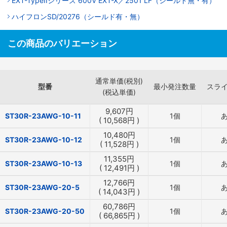
EXT-TypeIIシリーズ 600V EXT-X／2501 LF（シールド無・有）
ハイフロンSD/20276（シールド有・無）
この商品のバリエーション
通常単価(税別)
型番
最小発注数量
スラ
(税込単価)
9,607
円
ST30R-23AWG-10-11
1個
(
10,568
円
)
10,480
円
ST30R-23AWG-10-12
1個
(
11,528
円
)
11,355
円
ST30R-23AWG-10-13
1個
(
12,491
円
)
12,766
円
ST30R-23AWG-20-5
1個
(
14,043
円
)
60,786
円
ST30R-23AWG-20-50
1個
(
66,865
円
)