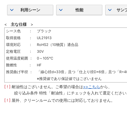
利用シーン
性能
サン
<
主な仕様
>
シース色 ：
ブラック
取得規格 ：
UL21913
環境対応 ：
RoHS2（10物質）適合品
定格電圧 ：
30V
使用温度範囲 ：
0～105℃
難燃性 ：
HF
推奨曲げ半径 ：
「線心径d×33倍」且つ「仕上り径D×6倍」且つ「R=4
※推奨値であり保証値ではございません
[ ! ]
耐油性はございません。ご希望の場合は
>>こちら
から、
絞り込み条件 特性「耐油性」にチェックを入れて選定ください
[ ! ]
屋外、クリーンルームでの使用には対応しておりません。