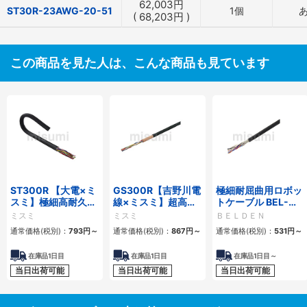
62,003
円
ST30R-23AWG-20-51
1個
(
68,203
円
)
この商品を見た人は、こんな商品も見ています
ST300R 【大電×ミ
GS300R【吉野川電
極細耐屈曲用ロボッ
スミ】極細高耐久ロ
線×ミスミ】超高屈
トケーブル BEL-
ボットケーブル（シ
曲銅合金ロボットケ
RBT 20276シリー
ミスミ
ミスミ
ＢＥＬＤＥＮ
ールド無・有）
ーブル（シールド
ズ UL／CE シールド
通常価格(税別)：
793
円
～
通常価格(税別)：
867
円
～
通常価格(税別)：
531
円
～
無・有）
有・無
在庫品1日目
在庫品1日目
在庫品1日目～
当日出荷可能
当日出荷可能
当日出荷可能