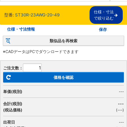
仕様・寸法

型番:
ST30R-23AWG-20-49
で絞り込む
仕様・寸法情報
保存
類似品を再検索
※CADデータはPCでダウンロードできます
ご注文数：
価格を確認
単価(税別)
---
合計(税別)
---
(税込価格)
(
---
)
出荷日
---