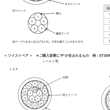
線
＜ ツイストペア ＞ ※ご購入型番に"P"が含まれるもの 例：ST30R-
シールド無