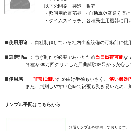
以下の開発・製造・販売
・照明用給電部品 ・自動車や産業分野
・タイムスイッチ、各種民生用機器に用
■使用用途 ：
自社制作している社内生産設備の可動部に使
■選定理由 ：
当日出荷可能
急ぎ制作が必要であったため
な
各種2,000万回クリアした屈曲試験結果から安心し
■使用感 ：
非常に細い
狭い機器
ため曲げ半径も小さく、
また、判別しやすい色味で被覆も剥ぎ易いため、加工
サンプル手配はこちらから
無償サンプルを提供しております。