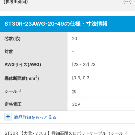
(参考出荷日)
(---)
ST30R-23AWG-20-49の仕様・寸法情報
芯数(芯)
20
対数
-
AWGサイズ(AWG)
[23～22] 23
2
[0.3] 0.3
導体断面積(mm
)
シールド
無
定格電圧
30V
商品詳細をもっと見る
ST30R 【大電×ミスミ】極細高耐久ロボットケーブル（シールド