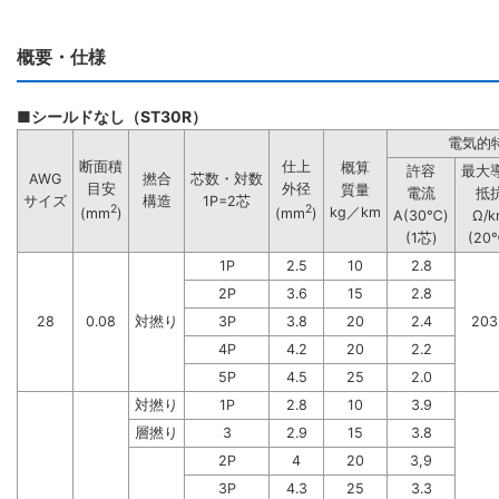
概要・仕様
■シールドなし（ST30R）
電気的
断面積
仕上
概算
許容
最大
AWG
撚合
芯数・対数
目安
外径
質量
電流
抵
サイズ
構造
1P=2芯
2
2
kg／km
(mm
)
(mm
)
A(30℃)
Ω/k
(1芯)
(20
1P
2.5
10
2.8
2P
3.6
15
2.8
28
0.08
対撚り
3P
3.8
20
2.4
203
4P
4.2
20
2.2
5P
4.5
25
2.0
対撚り
1P
2.8
10
3.9
層撚り
3
2.9
15
3.8
2P
4
20
3,9
3P
4.3
25
3.3