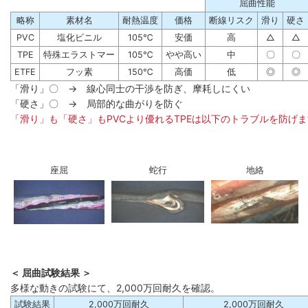
屈曲性能
略称
素材名
耐熱温度
価格
断線リスク
滑り
硬さ
PVC
塩化ビニル
105℃
安価
高
△
△
TPE
特殊エラストマー
105℃
やや高い
中
〇
〇
ETFE
フッ素
150℃
高価
低
◎
◎
「滑り」〇 → 線心同士の干渉を防ぎ、摩耗しにくい
「硬さ」〇 → 局部的な曲がりを防ぐ
「滑り」も「硬さ」もPVCより優れるTPEは以下のトラブルを防げ
座屈
蛇行
地絡
＜ 屈曲試験結果 ＞
多様な動きの試験にて、2,000万回耐久を確認。
試験結果
2,000万回耐久
2,000万回耐久