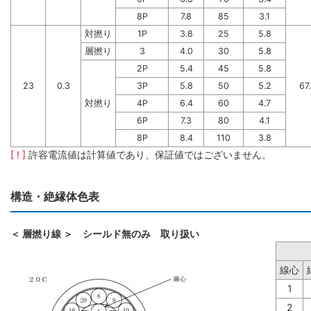
8P
7.8
85
3.1
対撚り
1P
3.8
25
5.8
層撚り
3
4.0
30
5.8
2P
5.4
45
5.8
23
0.3
3P
5.8
50
5.2
67
対撚り
4P
6.4
60
4.7
6P
7.3
80
4.1
8P
8.4
110
3.8
[ ! ]
許容電流値は計算値であり、保証値ではございません。
構造・絶縁体色表
＜ 層撚り線 ＞ シールド無のみ 取り扱い
線心
1
2