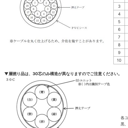
3
4
5
6
7
8
9
10
▼層撚り品は、30芯のみ構造が異なりますのでご注意ください。
各
黒