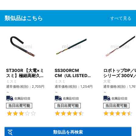
類似品はこちら
すべて見る
ST300R 【大電×ミ
SS300RCM
ロボトップDP／
スミ】極細高耐久ロ
CM（UL LISTED規
シリーズ 300V
ボットケーブル（シ
格・NEPA対応） 小
UL2517
ミスミ
ミスミ
大電
ールド無・有）
径
通常価格(税別)：
2,705
円
通常価格(税別)：
1,254
円
通常価格(税別)：
1,76
～
～
～
在庫品1日目
在庫品1日目
在庫品1日目
当日出荷可能
当日出荷可能
当日出荷可能
3
4.6
類似品を再検索