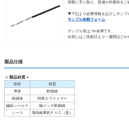
実際に手に取り、質感や作業性をご
▼下記より必要情報を記入しサンプ
サンプル依頼フォーム
サンプル長は 1m未満です。
出荷にはご依頼日より一週間ほどか
製品仕様
＜ 製品材質＞
部材
材質
導体
軟銅線
絶縁体
特殊エラストマー
編組シールド
錫メッキ軟銅線
シース
薄肉耐摩耗ＰＶＣ（黒）