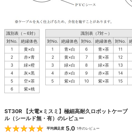
識別表（～6対）
識別表（7対～）
対No.
絶縁体色
対No.
絶縁体色
対No.
絶縁体色
対No.
1
黄×白
1
青×白
6
青×茶
11
2
赤×青
2
黄×白
7
黄×茶
12
3
緑×橙
3
緑×白
8
緑×茶
13
4
灰×黒
4
赤×白
9
赤×茶
14
5
空×茶
5
紫×白
10
紫×茶
15
6
紫×桃
ST30R 【大電×ミスミ】極細高耐久ロボットケーブ
ル（シールド無・有）のレビュー
5.0
5
平均満足度
1件のレビュー