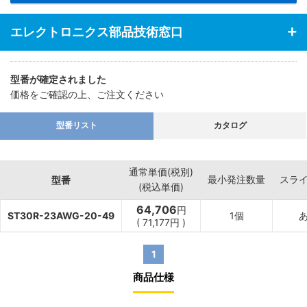
エレクトロニクス部品技術窓口
型番が確定されました
価格をご確認の上、ご注文ください
型番リスト
カタログ
通常単価(税別)
最小発注数量
スラ
型番
(税込単価)
64,706
円
ST30R-23AWG-20-49
1個
(
71,177
円
)
1
商品仕様