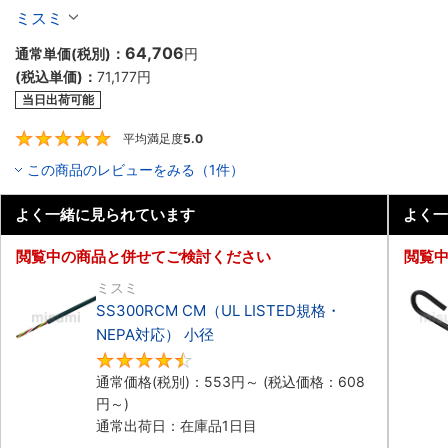
ル（シールド無・有）
ミスミ
64,706
通常単価(税別)：
円
(税込単価)：
71,177
円
当日出荷可能
平均満足度
5.0
5
この商品のレビューをみる（1件）
よく一緒に見られています
よく一
閲覧中の商品と併せてご検討ください
閲覧
ミスミ
SS300RCM CM（UL LISTED規格・
NEPA対応） 小径
4.7
通常価格(税別)：
553
円
～
(税込価格：
608
円
～)
通常出荷日：在庫品1日目