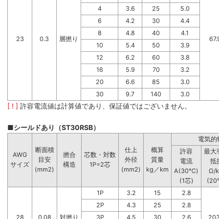
4
3.6
25
5.0
6
4.2
30
4.4
8
4.8
40
4.1
23
0.3
層撚り
67.
10
5.4
50
3.9
12
6.2
60
3.8
16
5.9
70
3.2
20
6.6
85
3.0
30
9.7
140
3.0
[ ! ]
許容電流値は計算値であり、保証値ではございません。
■シールドあり（ST30RSB）
電気的
断面積
仕上
概算
許容
最大
AWG
撚合
芯数・対数
目安
外径
質量
電流
抵
サイズ
構造
1P=2芯
(mm2)
(mm2)
kg／km
A(30℃)
Ω/
(1芯)
(20
1P
3.2
15
2.8
2P
4.3
25
2.8
28
0.08
対撚り
3P
4.5
30
2.6
203