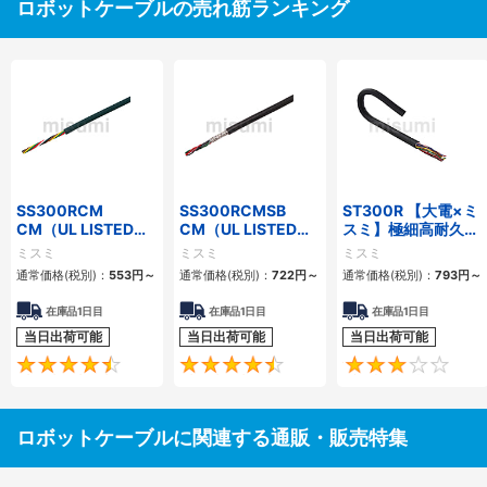
ロボットケーブルの売れ筋ランキング
SS300RCM
SS300RCMSB
ST300R 【大電×ミ
CM（UL LISTED規
CM（UL LISTED規
スミ】極細高耐久ロ
格・NEPA対応） 小
格・NEPA対応） 小
ボットケーブル（シ
ミスミ
ミスミ
ミスミ
径
径 シールド付
ールド無・有）
通常価格(税別)：
553
円
～
通常価格(税別)：
722
円
～
通常価格(税別)：
793
円
～
在庫品1日目
在庫品1日目
在庫品1日目
当日出荷可能
当日出荷可能
当日出荷可能
4.7
4.5
ロボットケーブルに関連する通販・販売特集