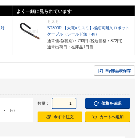
よく一緒に見られています
ミスミ
A対
ST300R 【大電×ミスミ】極細高耐久ロボット
ケーブル（シールド無・有）
)
通常価格(税別)：
793
円
(税込価格：
872
円
)
通常出荷日：在庫品1日目
My部品表保存
数量：
価格を確認
-
円
)
今すぐ注文
カートへ追加