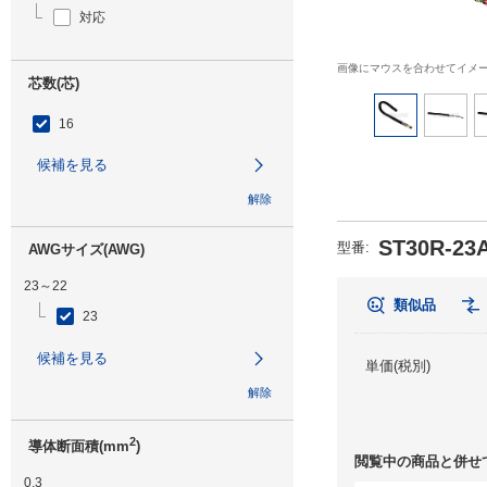
対応
画像にマウスを合わせてイメ
芯数(芯)
16
候補を見る
解除
ST30R-23
型番
:
AWGサイズ(AWG)
23～22
類似品
23
候補を見る
単価(税別)
解除
2
導体断面積(mm
)
閲覧中の商品と併せ
0.3