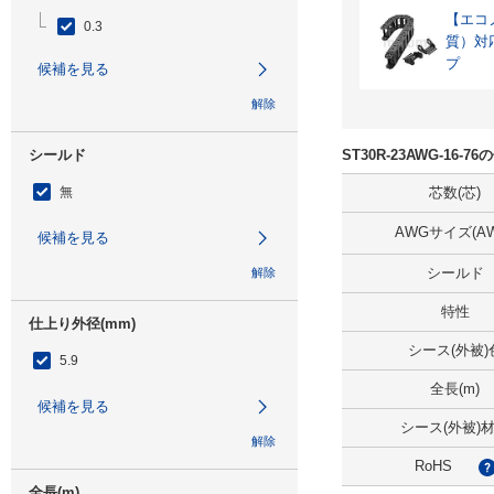
【エコノ
0.3
質）対
プ
候補を見る
解除
シールド
ST30R-23AWG-16-
無
芯数(芯)
AWGサイズ(AW
候補を見る
シールド
解除
特性
仕上り外径(mm)
シース(外被)
5.9
全長(m)
候補を見る
シース(外被)
解除
RoHS
全長(m)