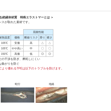
る絶縁体材質 特殊エラストマーとは ＞
ンスが取れた素材です。
屈曲性能
耐熱温度
価格
断線リスク
滑り
硬さ
105℃
安価
高
△
△
105℃
やや高い
中
〇
〇
150℃
高価
低
◎
◎
士の干渉を防ぎ、摩耗しにくい
な曲がりを防ぐ
Cより優れるTPEは以下のトラブルを防げます。
蛇行
地絡