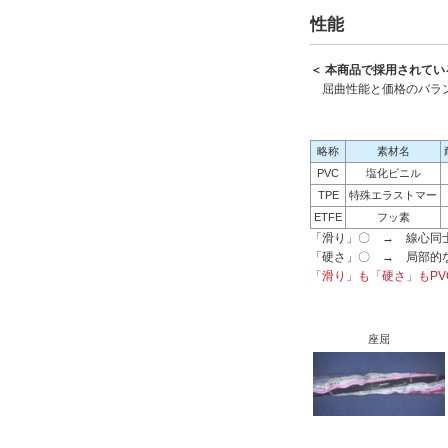
性能
＜ 本商品で採用されてい
屈曲性能と価格のバラ
略称
素材名
PVC
塩化ビニル
TPE
特殊エラストマー
ETFE
フッ素
「滑り」〇 → 線心同
「硬さ」〇 → 局部的
「滑り」も「硬さ」もPV
座屈