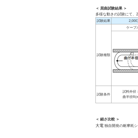
＜ 屈曲試験結果 ＞
多様な動きの試験にて、2
試験結果
2,0
ケーブ
試験種類
試料外径：6
試験条件
曲半径R(mm
＜ 細さ比較 ＞
大電
独自開発の耐摩耗シ