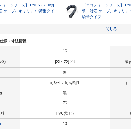
ミーシリーズ】 RoHS2（10物
【エコノミーシリーズ】 RoH
応 ケーブルキャリア 中荷重タイ
質）対応 ケーブルキャリア
騒音タイプ
－閉じる
76の仕様・寸法情報
16
G)
[23～22] 23
導
無
耐熱性 / 耐磨耗性
仕
色
黒
76
材料
PVC(塩ビ)
10
?