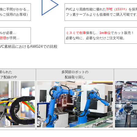
換に手間がかかる…
PVCより屈曲性能に優れた
TPE（ｴﾗｽﾄﾏ）
を採
ブルご採用のお客様）
フッ素ケーブルよりも低価格でご購入可能です
ルが必要…
ミスミで在庫
保有し、
1m単位
でカット販売！
管理
が手間…
必要な時に、必要な分だけご注文可能。
がPVC素材品におけるAWG24での比較
限られた
多関節ロボットの
リア配線の中
配線取り回し