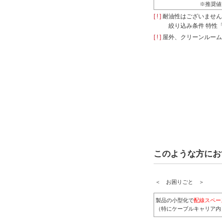
※推奨値
[ ! ]
耐油性はございません
絞り込み条件 特性
[ ! ]
屋外、クリーンルーム
このような方にお
＜ お困りごと ＞
製品の小型化で
配線スペー
（特にケーブルキャリア内