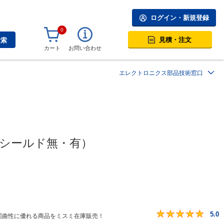
ログイン・新規登録
0
見積・注文
検索
カート
お問い合わせ
エレクトロニクス部品技術窓口
（シールド無・有）
5.0
屈曲性に優れる商品をミスミ在庫販売！