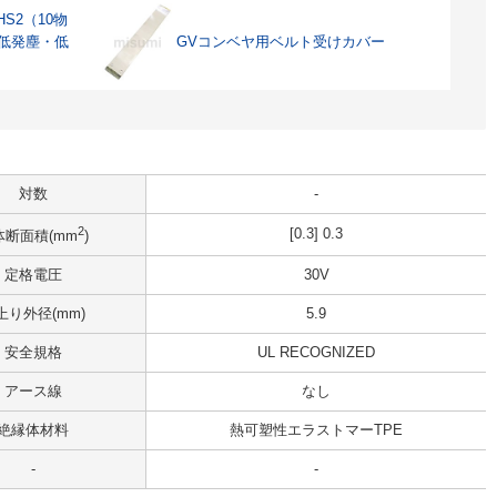
S2（10物
 低発塵・低
GVコンベヤ用ベルト受けカバー
対数
-
2
[0.3] 0.3
体断面積(mm
)
定格電圧
30V
上り外径(mm)
5.9
安全規格
UL RECOGNIZED
アース線
なし
絶縁体材料
熱可塑性エラストマーTPE
-
-