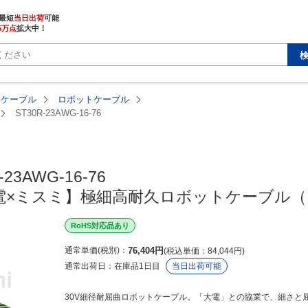
最短
当日出荷
5万点
拡大中！
・ケーブル
ロボットケーブル
ST30R-23AWG-16-76
-23AWG-16-76

【大電×ミスミ】極細高耐久ロボットケーブル
RoHS対応品あり
通常単価(税別)
76,404
円
税込単価
84,044
円
通常出荷日：
在庫品1日目
当日出荷可能
30V細径耐屈曲ロボットケーブル。「大電」との協業で、細さと