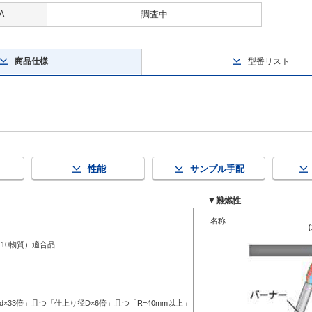
A
調査中
商品仕様
型番リスト
性能
サンプル手配
▼難燃性
名称
（
（10物質）適合品
d×33倍」且つ「仕上り径D×6倍」且つ「R=40mm以上」