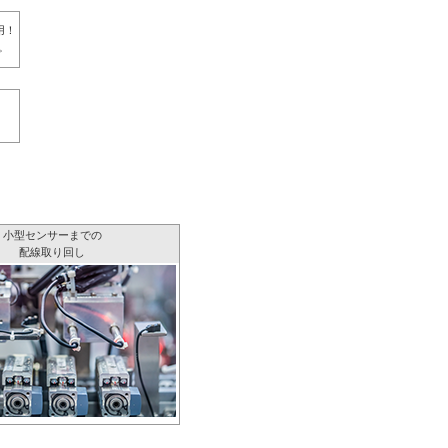
用！
。
小型センサーまでの
配線取り回し