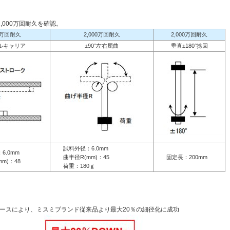
,000万回耐久を確認。
00万回耐久
2,000万回耐久
2,000万回耐久
ルキャリア
±90°左右屈曲
垂直±180°捻回
試料外径：6.0mm
.0mm
曲半径R(mm)：45
固定長：200mm
)：48
荷重：180ｇ
ースにより、ミスミブランド従来品より最大20％の細径化に成功