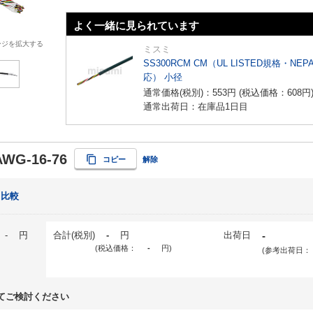
よく一緒に見られています
ージを拡大する
ミスミ
SS300RCM CM（UL LISTED規格・NEP
応） 小径
通常価格(税別)：
553
円
(税込価格：
608
円
通常出荷日：在庫品1日目
AWG-16-76
コピー
解除
比較
-
円
合計(税別)
-
円
出荷日
-
(税込価格：
-
円
)
(参考出荷日：
てご検討ください