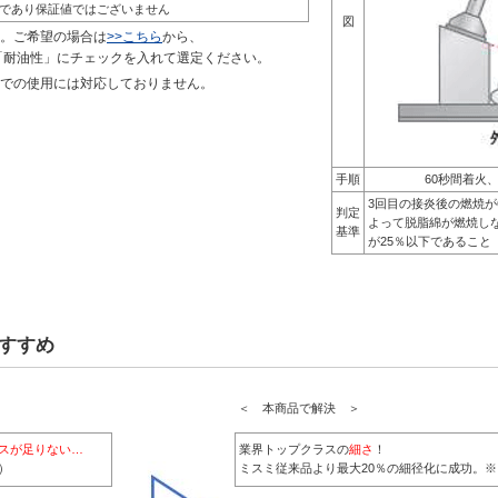
であり保証値ではございません
図
。ご希望の場合は
>>こちら
から、
「耐油性」にチェックを入れて選定ください。
での使用には対応しておりません。
手順
60秒間着火
3回目の接炎後の燃焼が
判定
よって脱脂綿が燃焼し
基準
が25％以下であること
すすめ
＜ 本商品で解決 ＞
スが足りない…
業界トップクラスの
細さ
！
）
ミスミ従来品より最大20％の細径化に成功。※