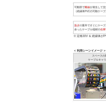
可動部で
断線
が発生して交
（絶縁体PVCの可動ケー
急ぎ
の案件ですぐにケーブ
余ったケーブル端材の
在庫
※ 定格30V ＆ 絶縁体
＜ 利用シーンイメージ ＞
スペースの
ケーブルキャ