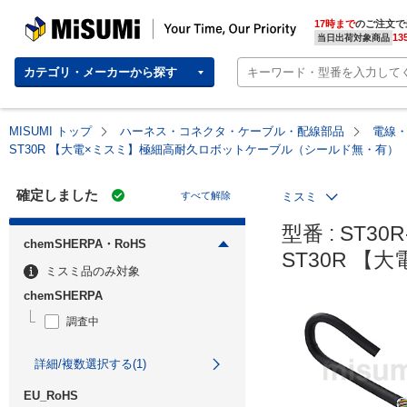
MISUMI | Your Time, Our Priority
17時まで
のご注文で
13
当日出荷対象商品
カテゴリ・メーカーから探す
MISUMI トップ
ハーネス・コネクタ・ケーブル・配線部品
電線
ST30R 【大電×ミスミ】極細高耐久ロボットケーブル（シールド無・有）
確定しました
すべて解除
ミスミ
型番 : ST30R
chemSHERPA・RoHS
ST30R 
ミスミ品のみ対象
chemSHERPA
調査中
詳細/複数選択する(1)
EU_RoHS