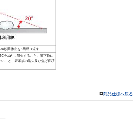
、30秒間休止を3回繰り返す
60秒以内に消失すること、落下物に
ないこと、表示旗の消失及び焦げ面積
商品仕様へ戻る