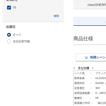
chemSHERP
76
解除
出荷日
すべて
商品仕様
当日出荷可能
利用シーン
<
主な仕様
>
シース色 ：
ブラック
取得規格 ：
UL21913
環境対応 ：
RoHS2
定格電圧 ：
30V
使用温度範囲 ：
0～105℃
難燃性 ：
HF
推奨曲げ半径 ：
「線心径