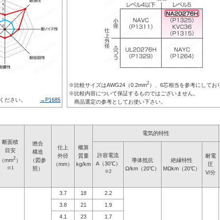
2
※比較サイズはAWG24（0.2mm
）、6芯相当を参考にしてお
※比較内容について保証するものではございません。
ください。
→P1685
商品選定の参考としてお使い下さい。
電気的特性
断面積
撚合
仕上
概算
目安
構造
許容電流
外径
質量
耐電
2
（mm
）
（図参
導体抵抗
絶縁特性
A（30℃）
（mm）
kg/km
圧
※1
照）
Ω/km（20℃）
MΩkm（20℃）
※2
V/分
3.7
18
2.2
3.8
21
1.9
4.1
23
1.7