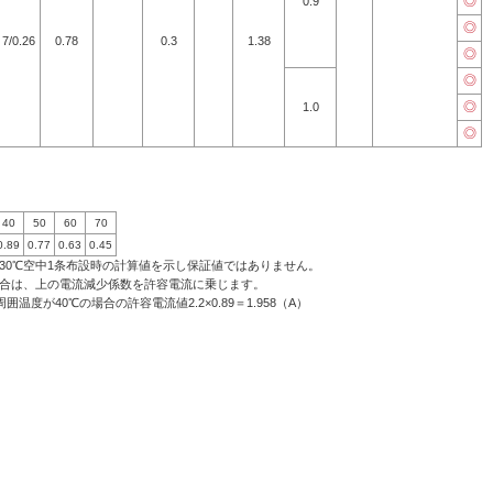
◎
0.9
◎
7/0.26
0.78
0.3
1.38
◎
◎
◎
1.0
◎
40
50
60
70
0.89
0.77
0.63
0.45
30℃空中1条布設時の計算値を示し保証値ではありません。
場合は、上の電流減少係数を許容電流に乗じます。
囲温度が40℃の場合の許容電流値2.2×0.89＝1.958（A）