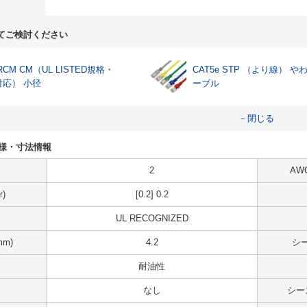
てご検討ください
RCM CM（UL LISTED規格・
CAT5e STP （より線） や
対応） 小径
ーブル
－閉じる
3の仕様・寸法情報
2
AW
)
[0.2] 0.2
UL RECOGNIZED
m)
4.2
シ
耐油性
なし
シー