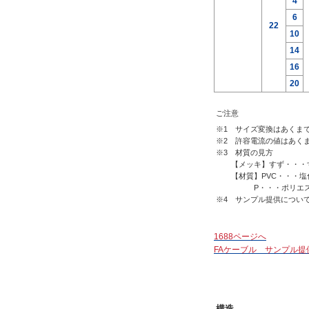
4
6
22
10
14
16
20
ご注意
※1 サイズ変換はあくま
※2 許容電流の値はあく
※3 材質の見方
【メッキ】すず・・・す
【材質】PVC・・・塩化
P・・・ポリエステル
※4 サンプル提供につい
1688ページへ
FAケーブル サンプル提
構造