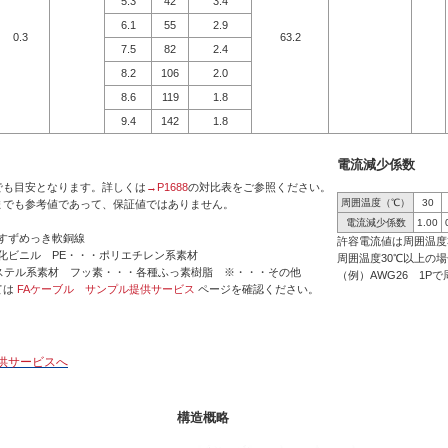
5.3
42
3.4
6.1
55
2.9
0.3
63.2
7.5
82
2.4
8.2
106
2.0
8.6
119
1.8
9.4
142
1.8
電流減少係数
でも目安となります。詳しくは
→P1688
の対比表をご参照ください。
周囲温度（℃）
30
までも参考値であって、保証値ではありません。
電流減少係数
1.00
ずめっき軟銅線
許容電流値は周囲温度
ビニル PE・・・ポリエチレン系素材
周囲温度30℃以上の
系素材 フッ素・・・各種ふっ素樹脂 ※・・・その他
（例）AWG26 1Pで周
ては
FAケーブル サンプル提供サービス
ページを確認ください。
供サービスへ
構造概略