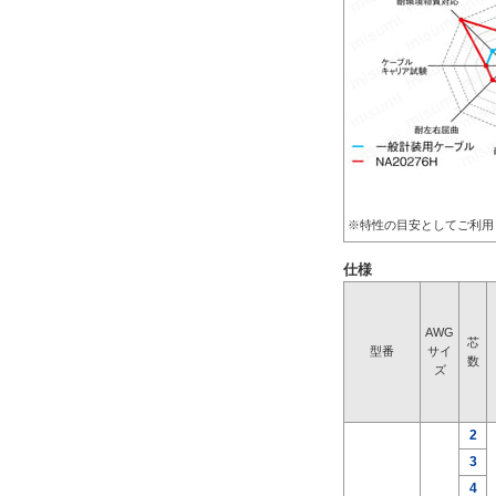
※特性の目安としてご利用
仕様
AWG
芯
型番
サイ
数
ズ
2
3
4