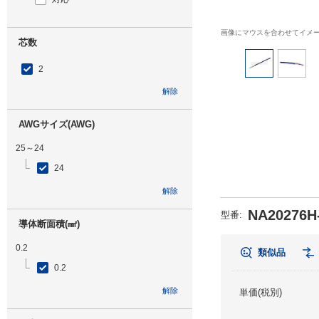
画像にマウスを合わせてイメ
芯数
2
解除
AWGサイズ(AWG)
25～24
24
解除
NA20276H-
型番
:
導体断面積(㎟)
0.2
類似品
0.2
解除
単価(税別)