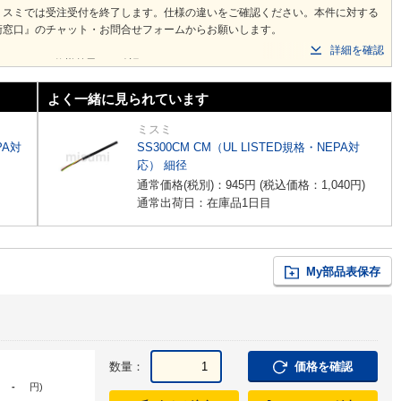
ミスミでは受注受付を終了します。仕様の違いをご確認ください。本件に対する
術窓口』のチャット・お問合せフォームからお願いします。
詳細を確認
 LF
から仕様差異をご確認ください。
よく一緒に見られています
ミスミ
PA対
SS300CM CM（UL LISTED規格・NEPA対
応） 細径
通常価格(税別)：
945
円
(税込価格：
1,040
円
)
通常出荷日：在庫品1日目
My部品表保存
数量：
価格を確認
-
円
)