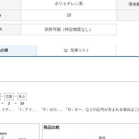
ポリエチレン系
導体
10
?
A
回答可能
（特定物質なし）
品仕様
型番リスト
−
−
芯数
長さ
−
−
2
10
1：イチ」、「I：アイ」、「0：ゼロ」、「O：オー」などの記号が含まれる場合は
商品比較