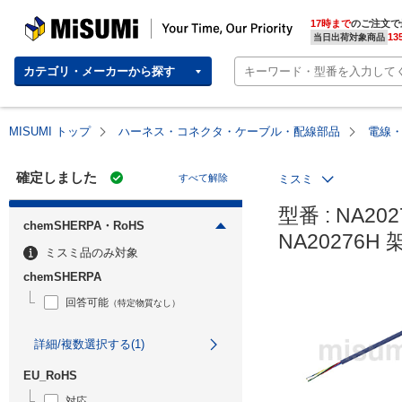
MISUMI | Your Time, Our Priority
17時まで
のご注文で
13
当日出荷対象商品
カテゴリ・メーカーから探す
MISUMI トップ
ハーネス・コネクタ・ケーブル・配線部品
電線
確定しました
すべて解除
ミスミ
型番 : NA2027
chemSHERPA・RoHS
NA20276
ミスミ品のみ対象
chemSHERPA
回答可能
（特定物質なし）
詳細/複数選択する(1)
EU_RoHS
対応