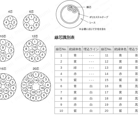
線芯識別表
線芯No.
絶縁体色
埋込ライン
線芯No.
絶縁体色
埋込ラ
1
青
- - -
11
青
茶
2
黄
- - -
12
黄
茶
3
緑
- - -
13
緑
茶
4
赤
- - -
14
赤
茶
5
紫
- - -
15
紫
茶
6
青
白
16
青
黒
7
黄
白
17
黄
黒
8
緑
白
18
緑
黒
9
赤
白
19
赤
黒
10
紫
白
20
紫
黒