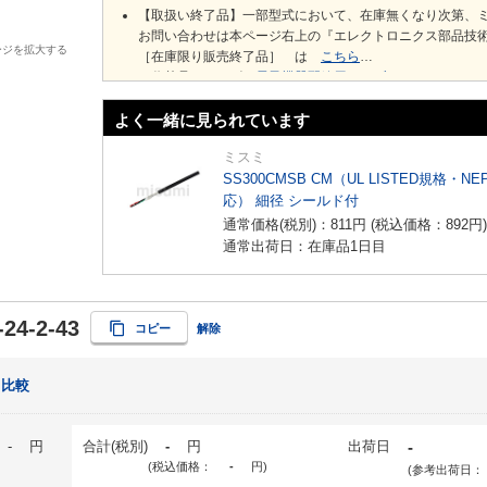
【取扱い終了品】一部型式において、在庫無くなり次第、
お問い合わせは本ページ右上の『エレクトロニクス部品技
ージを拡大する
［在庫限り販売終了品］ は
こちら
※代替品シリーズ
電子機器配線用ケーブル HK／20276 XL
よく一緒に見られています
ミスミ
SS300CMSB CM（UL LISTED規格・NE
応） 細径 シールド付
通常価格(税別)：
811
円
(税込価格：
892
円
)
通常出荷日：在庫品1日目
24-2-43
コピー
解除
比較
-
円
合計(税別)
-
円
出荷日
-
(税込価格：
-
円
)
(参考出荷日：