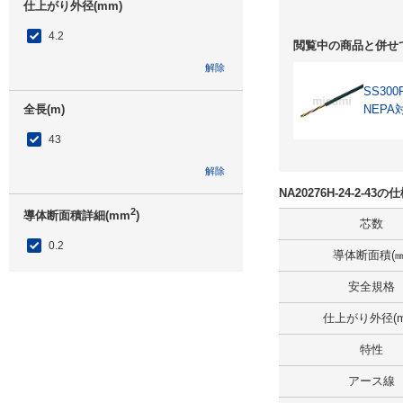
仕上がり外径(mm)
4.2
閲覧中の商品と併せ
解除
SS300
全長(m)
NEPA
43
解除
NA20276H-24-2-4
2
導体断面積詳細(mm
)
芯数
0.2
導体断面積(㎟
解除
安全規格
仕上がり外径(m
出荷日
すべて
特性
当日出荷可能
アース線