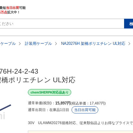
最短
当日出荷
5万点
拡大中！
・ケーブル
計装用ケーブル
NA20276H 架橋ポリエチレン UL対応
6H-24-2-43

H 架橋ポリエチレン UL対応
chemSHERPA対応品あり
通常単価(税別)
15,897
円
税込単価
17,487
円
通常出荷日：
在庫品1日目
当日出荷可能
30V ULAWM20276規格対応、従来類似品よりお得なプライス