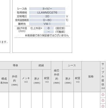
ります。
サ
導体
絶縁
シース
ン
線芯
プ
外径
ル
外径
規格
メッキ
材質
材質
構成
厚さ
約
厚さ
提
約
※3
※3
※3
本/mm
（mm）
（mm）
（mm）
供
（mm）
※4
◎
◎
◎