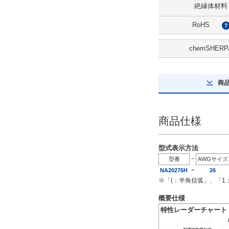
絶縁体材料
RoHS
chemSHERP
商
商品仕様
型式表示方法
−
型番
AWGサイズ
−
NA20276H
26
※「(：半角括弧」、「
概要仕様
特性レーダーチャート