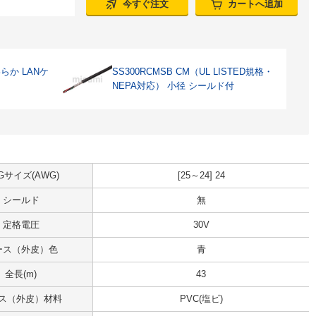
今すぐ注文
カートへ追加
わらか LANケ
SS300RCMSB CM（UL LISTED規格・
NEPA対応） 小径 シールド付
Gサイズ(AWG)
[25～24] 24
シールド
無
定格電圧
30V
ース（外皮）色
青
全長(m)
43
ス（外皮）材料
PVC(塩ビ)