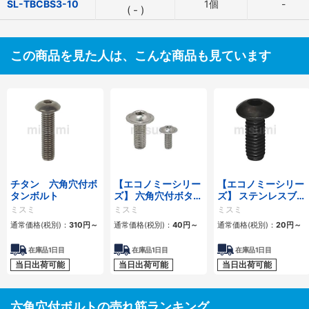
SL-TBCBS3-10
1個
-
(
-
)
この商品を見た人は、こんな商品も見ています
チタン 六角穴付ボ
【エコノミーシリー
【エコノミーシリー
タンボルト
ズ】 六角穴付ボタン
ズ】 ステンレスブラ
ボルト フランジ付タ
ック 六角穴付ボタン
ミスミ
ミスミ
ミスミ
イプ ステンレス
ボルト ステンレス
通常価格(税別)：
310
円
～
通常価格(税別)：
40
円
～
通常価格(税別)：
20
円
～
在庫品1日目
在庫品1日目
在庫品1日目
当日出荷可能
当日出荷可能
当日出荷可能
六角穴付ボルトの売れ筋ランキング