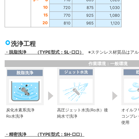
10
720
875
1,030
15
770
925
1,080
20
810
965
1,120
洗浄工程
・脱脂洗浄 （TYPE型式：SL-□□）
※ステンレス材質品はアル
作業環境：一般環境
炭化水素系洗浄
高圧ジェット水洗(Ro水）後
オイルフ
Ro水洗浄
純水で洗浄
コンプレ
使用
・精密洗浄 （TYPE型式：SH-□□）