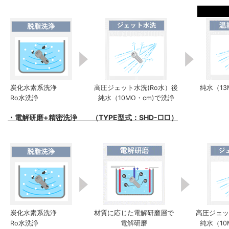
炭化水素系洗浄
高圧ジェット水洗(Ro水）後
純水（13
Ro水洗浄
純水（10MΩ・cm)で洗浄
・電解研磨+精密洗浄 （TYPE型式：SHD-□□）
炭化水素系洗浄
材質に応じた電解研磨層で
高圧ジェッ
Ro水洗浄
電解研磨
純水（10