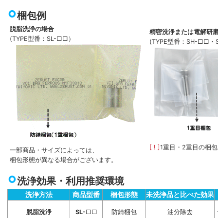
梱包例
脱脂洗浄の場合
精密洗浄または電解研
(TYPE型番：SL-□□）
(TYPE型番：SH-□□・
[ ! ]
1重目・2重目の梱
一部商品・サイズによっては、
梱包形態が異なる場合がございます。
洗浄効果・利用推奨環境
洗浄方法
商品型番
梱包形態
未洗浄品と比べた効果
脱脂洗浄
SL-
□□
防錆梱包
油分除去