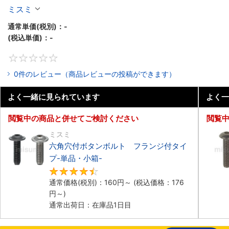
ミスミ
通常単価(税別)：
-
(税込単価)：
-
0
0件のレビュー（商品レビューの投稿ができます）
よく一緒に見られています
よく一
閲覧中の商品と併せてご検討ください
閲覧
ミスミ
六角穴付ボタンボルト フランジ付タイ
プ-単品・小箱-
4.7
通常価格(税別)：
160
円
～
(税込価格：
176
円
～)
通常出荷日：在庫品1日目