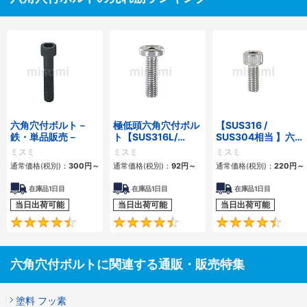
六角穴付ボルト－
極低頭六角穴付ボル
【SUS316 /
鉄・単品販売－
ト【SUS316L/
SUS304相当 】六角
SUSXM7/
穴付ボルト ステンレ
ミスミ
ミスミ
ミスミ
SCM435】
ス
通常価格(税別)：
300
円
～
通常価格(税別)：
92
円
～
通常価格(税別)：
220
円
～
在庫品1日目
在庫品1日目
在庫品1日目
当日出荷可能
当日出荷可能
当日出荷可能
4.5
4.7
六角穴付ボルトに関連する通販・販売特集
塗料 フッ素