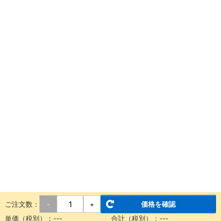
ご注文数：
価格を確認
-
+
単価（税別）：
---
合計（税別）：
---