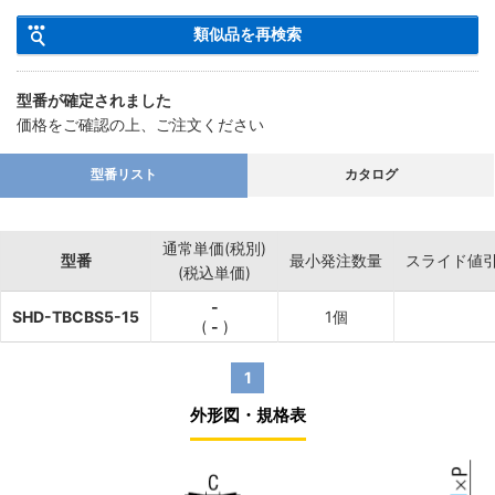
類似品を再検索
・六角穴付ボルトに比べ低頭なので、頭部を目立たせないチタン製
ボタンボルトです。
型番が確定されました
価格をご確認の上、ご注文ください
型番リスト
カタログ
通常単価(税別)
型番
最小発注数量
スライド値
(税込単価)
-
SHD-TBCBS5-15
1個
(
-
)
1
外形図・規格表