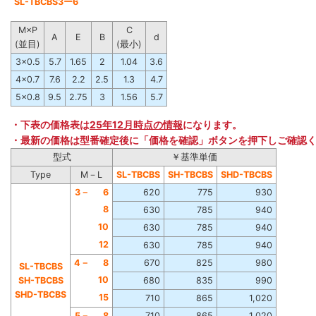
SL-TBCBS3ー6
M×P
C
A
E
B
d
(並目)
(最小)
3×0.5
5.7
1.65
2
1.04
3.6
4×0.7
7.6
2.2
2.5
1.3
4.7
5×0.8
9.5
2.75
3
1.56
5.7
・下表の価格表は
25年12月時点の情報
になります。
・最新の価格は型番確定後に「価格を確認」ボタンを押下しご確認
型式
￥基準単価
Type
M－L
SL-TBCBS
SH-TBCBS
SHD-TBCBS
3－
6
620
775
930
8
630
785
940
10
630
785
940
12
630
785
940
4－
8
670
825
980
SL-TBCBS
10
SH-TBCBS
680
835
990
SHD-TBCBS
15
710
865
1,020
5－
8
710
865
1,020