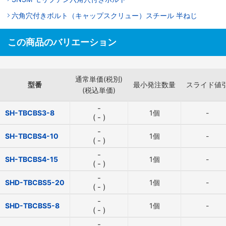
六角穴付きボルト（キャップスクリュー）スチール 半ねじ
この商品のバリエーション
通常単価(税別)
型番
最小発注数量
スライド値
(税込単価)
-
SH-TBCBS3-8
1個
-
(
-
)
-
SH-TBCBS4-10
1個
-
(
-
)
-
SH-TBCBS4-15
1個
-
(
-
)
-
SHD-TBCBS5-20
1個
-
(
-
)
-
SHD-TBCBS5-8
1個
-
(
-
)
-