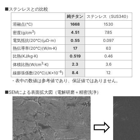
■ステンレスとの比較
純チタン
ステンレス（SUS340）
溶融点(℃)
1668
1530
3
4.51
7.85
密度(g/cm
)
電気抵抗(20℃)(μΩ⋅ｍ)
0.55
0.097
熱伝導率(20℃)(W/m⋅K)
17
63
比熱(KJ/kg⋅K)
0.519
0.46
3
2.3
3.6
体積比熱(W/cm
⋅K)
-6
8.4
12
線膨張係数(20℃)(/K×10
)
・表中の数値は参考値であり、保証値ではありません。
■SEMによる表面拡大図（電解研磨＋精密洗浄）