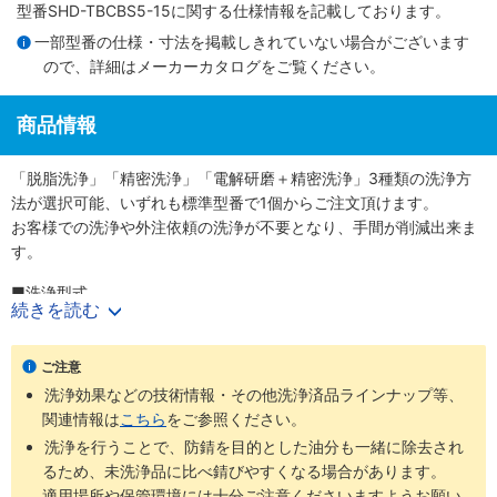
型番SHD-TBCBS5-15に関する仕様情報を記載しております。
一部型番の仕様・寸法を掲載しきれていない場合がございます
ので、詳細は
メーカーカタログ
をご覧ください。
商品情報
「脱脂洗浄」「精密洗浄」「電解研磨＋精密洗浄」3種類の洗浄方
法が選択可能、いずれも標準型番で1個からご注文頂けます。
お客様での洗浄や外注依頼の洗浄が不要となり、手間が削減出来ま
す。
■洗浄型式
続きを読む
・脱脂洗浄（防錆1重梱包）
：型番SL-□□
・精密洗浄（脱気2重梱包）
：型番SH-□□
・電解研磨＋精密洗浄（脱気2重梱包）
：型番SHD-□□
ご注意
洗浄効果などの技術情報・その他洗浄済品ラインナップ等、
商品
梱包形
未洗浄品と
ご利用環境（目
関連情報は
こちら
をご参照ください。
洗浄方法
工程別
型番
態
比べた効果
安）
洗浄を行うことで、防錆を目的とした油分も一緒に除去され
通常組立工
るため、未洗浄品に比べ錆びやすくなる場合があります。
SL-
防錆梱
程
適用場所や保管環境には十分ご注意くださいますようお願い
脱脂洗浄
油分除去
一般環境