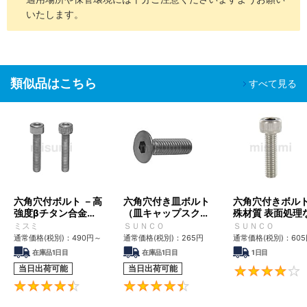
□□
包
バッテリー
いたします。
組立後工程
バッテリー
組立工程
SH-
脱気2
油分除去
クリーン環境（ク
液晶関連組
精密洗浄
類似品はこちら
□□
重梱包
粉塵除去
ラス10～1,000）
立後工程
すべて見る
車載カメラ
組立工程
半導体前工
油分除去
程
電解研磨
真空環境
SHD-
脱気2
粉塵除去
液晶成膜工
＋精密洗
クリーン環境（ク
□□
重梱包
アウトガス
程
浄
ラス10～1,000）
低減
有機EL前工
六角穴付ボルト －高
六角穴付き皿ボルト
六角穴付きボルト
程
強度βチタン合金・
（皿キャップスクリ
殊材質 表面処理
純チタン－
ュー）
全ねじ
ミスミ
ＳＵＮＣＯ
ＳＵＮＣＯ
■ご留意事項
通常価格(税別)：
490
円
～
通常価格(税別)：
265
円
通常価格(税別)：
605
洗浄を行うことで、防錆を目的とした油分も一緒に除去されるた
在庫品1日目
在庫品1日目
1日目
め、未洗浄品に比べ錆びやすくなる場合があります。
当日出荷可能
当日出荷可能
適用場所や保管環境には十分ご注意くださいますようお願いいたし
4.6
4.6
ます。