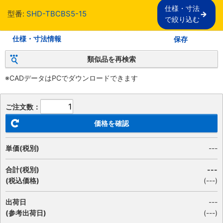
仕様・寸法

型番:
SHD-TBCBS5-15
で絞り込む
仕様・寸法情報
保存
類似品を再検索
※CADデータはPCでダウンロードできます
ご注文数：
価格を確認
単価(税別)
---
合計(税別)
---
(税込価格)
(
---
)
出荷日
---
(参考出荷日)
(---)