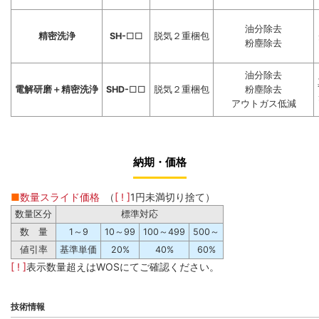
油分除去
精密洗浄
SH-
□□
脱気２重梱包
粉塵除去
油分除去
電解研磨＋精密洗浄
SHD-
□□
脱気２重梱包
粉塵除去
アウトガス低減
納期・価格
■
数量スライド価格
（
[ ! ]
1円未満切り捨て）
数量区分
標準対応
数 量
1～9
10～99
100～499
500～
値引率
基準単価
20%
40%
60%
[ ! ]
表示数量超えはWOSにてご確認ください。
技術情報