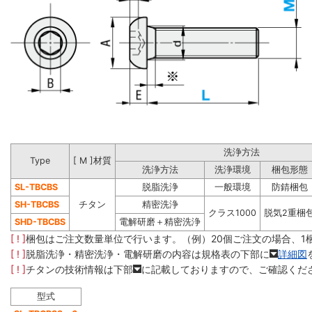
洗浄方法
Type
[ M ]材質
洗浄方法
洗浄環境
梱包形態
SL-TBCBS
脱脂洗浄
一般環境
防錆梱包
SH-TBCBS
チタン
精密洗浄
クラス1000
脱気2重梱
SHD-TBCBS
電解研磨＋精密洗浄
[ ! ]
梱包はご注文数量単位で行います。（例）20個ご注文の場合、1
[ ! ]
脱脂洗浄・精密洗浄・電解研磨の内容は規格表の下部に
詳細図
[ ! ]
チタンの技術情報は下部
に記載しておりますので、ご確認くだ
型式