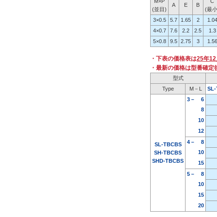
M×P
C
A
E
B
(並目)
(最小
3×0.5
5.7
1.65
2
1.0
4×0.7
7.6
2.2
2.5
1.3
5×0.8
9.5
2.75
3
1.5
・下表の価格表は
25年1
・最新の価格は型番確定
型式
Type
M－L
SL
3－
6
8
10
12
4－
8
SL-TBCBS
10
SH-TBCBS
SHD-TBCBS
15
5－
8
10
15
20