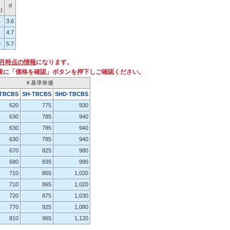
d
)
4
3.6
4.7
6
5.7
2月時点の情報
になります。
後に「価格を確認」ボタンを押下しご確認ください。
￥基準単価
-TBCBS
SH-TBCBS
SHD-TBCBS
620
775
930
630
785
940
630
785
940
630
785
940
670
825
980
680
835
990
710
865
1,020
710
865
1,020
720
875
1,030
770
925
1,080
810
965
1,120