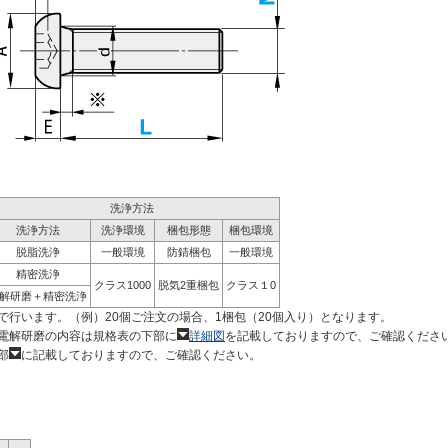
洗浄方法
洗浄方法
洗浄環境
梱包形態
梱包環境
脱脂洗浄
一般環境
防錆梱包
一般環境
精密洗浄
クラス1000
脱気2重梱包
クラス１0
解研磨＋精密洗浄
で行います。（例）20個ご注文の場合、1梱包（20個入り）となります。
電解研磨の内容は規格表の下部に
詳細図
を記載しておりますので、ご確認くださ
部
に記載しておりますので、ご確認ください。