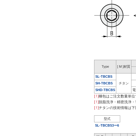
Type
[ M ]材質
SL-TBCBS
SH-TBCBS
チタン
SHD-TBCBS
電
[ ! ]
梱包はご注文数量単位
[ ! ]
脱脂洗浄・精密洗浄・
[ ! ]
チタンの技術情報は下
型式
SL-TBCBS3ー6