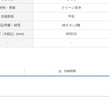
特性・用途
クリーン洗浄
先端形状
平先
質証明書：材質
純チタン2種
（X表記）(mm)
M3X10
-
-
詳細情報