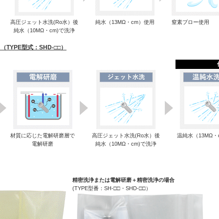
高圧ジェット水洗(Ro水）後
純水（13MΩ・cm）使用
窒素ブロー使用
純水（10MΩ・cm)で洗浄
YPE型式：SHD-□□）
材質に応じた電解研磨層で
高圧ジェット水洗(Ro水）後
温純水（13MΩ・
電解研磨
純水（10MΩ・cm)で洗浄
精密洗浄または電解研磨＋精密洗浄の場合
(TYPE型番：SH-□□・SHD-□□）