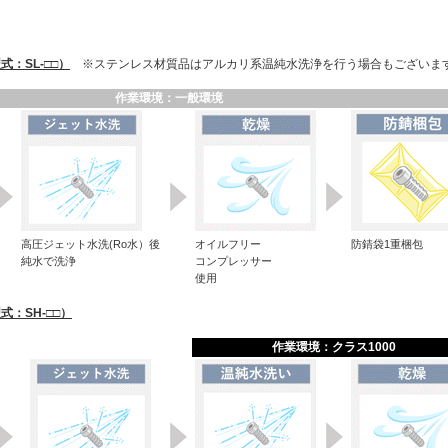
：SL-□□）
※ステンレス材質品はアルカリ系温純水洗浄を行う場合もございま
作業環境：一般環境
高圧ジェット水洗(Ro水）後
オイルフリー
防錆袋1重梱包
純水で洗浄
コンプレッサー
使用
：SH-□□）
作業環境：クラス1000