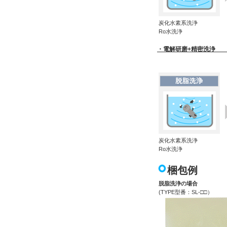
炭化水素系洗浄
Ro水洗浄
・電解研磨+精密洗浄 （T
炭化水素系洗浄
Ro水洗浄
梱包例
脱脂洗浄の場合
(TYPE型番：SL-□□）