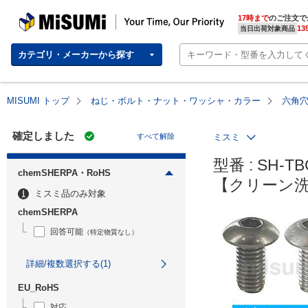
MISUMI | Your Time, Our Priority
17時まで
のご注文で
13
当日出荷対象商品
カテゴリ・メーカーから探す
MISUMI トップ
ねじ・ボルト・ナット・ワッシャ・カラー
六角
確定しました
すべて解除
ミスミ
型番 : SH-TB
chemSHERPA・RoHS
【クリーン洗
ミスミ品のみ対象
chemSHERPA
回答可能
（特定物質なし）
詳細/複数選択する(1)
EU_RoHS
対応