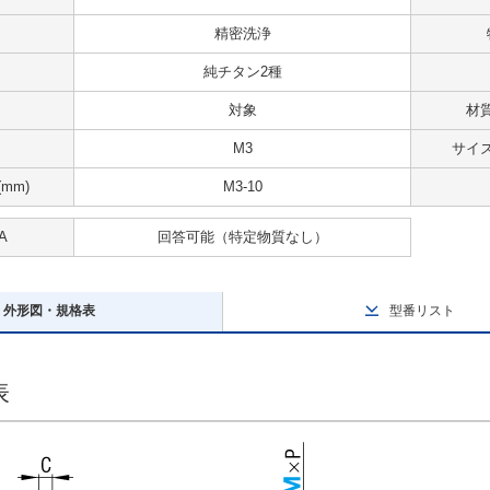
精密洗浄
純チタン2種
対象
材
M3
サイズ
mm)
M3-10
A
回答可能
（特定物質なし）
外形図・規格表
型番リスト
表