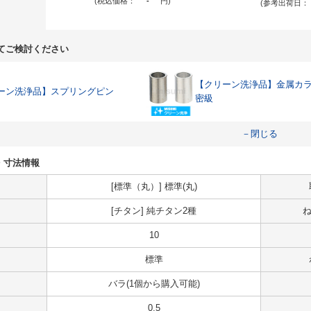
(税込価格：
-
円
)
(参考出荷日：
てご検討ください
【クリーン洗浄品】金属カラ
ーン洗浄品】スプリングピン
密級
－閉じる
様・寸法情報
[標準（丸）] 標準(丸)
[チタン] 純チタン2種
ね
10
標準
バラ(1個から購入可能)
0.5