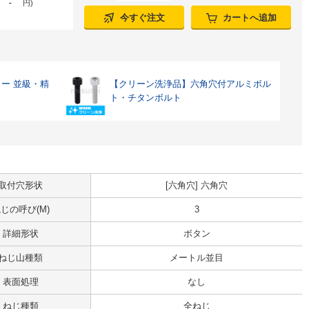
-
円
)
今すぐ注文
カートへ追加
ー 並級・精
【クリーン洗浄品】六角穴付アルミボル
ト・チタンボルト
取付穴形状
[六角穴] 六角穴
じの呼び(M)
3
詳細形状
ボタン
ねじ山種類
メートル並目
表面処理
なし
ねじ種類
全ねじ