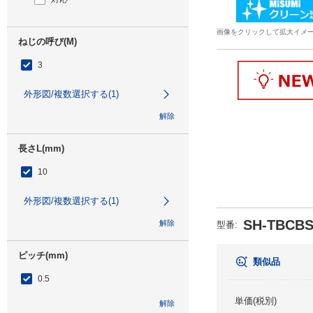
画像をクリックして拡大イメ
ねじの呼び(M)
3
外形図/複数選択する(1)
解除
長さL(mm)
10
外形図/複数選択する(1)
SH-TBCBS
解除
型番
:
ピッチ(mm)
類似品
0.5
単価(税別)
解除