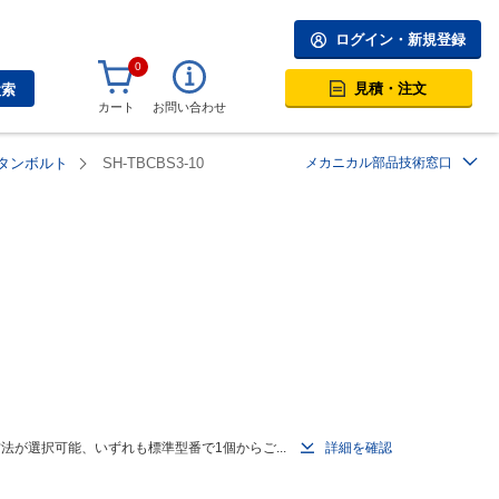
ログイン・新規登録
0
見積・注文
検索
カート
お問い合わせ
タンボルト
SH-TBCBS3-10
メカニカル部品技術窓口
が選択可能、いずれも標準型番で1個からご...
詳細を確認