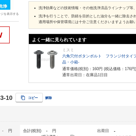
洗浄効果などの技術情報・その他洗浄済品ラインナップ等
ージを表示する
洗浄を行うことで、防錆を目的とした油分も一緒に除去さ
適用場所や保管環境には十分ご注意くださいますようお願
よく一緒に見られています
ミスミ
六角穴付ボタンボルト フランジ付タイプ
品・小箱-
通常価格(税別)：
160
円
(税込価格：
176
円
通常出荷日：在庫品1日目
3-10
コピー
解除
-
円
合計(税別)
-
円
出荷日
-