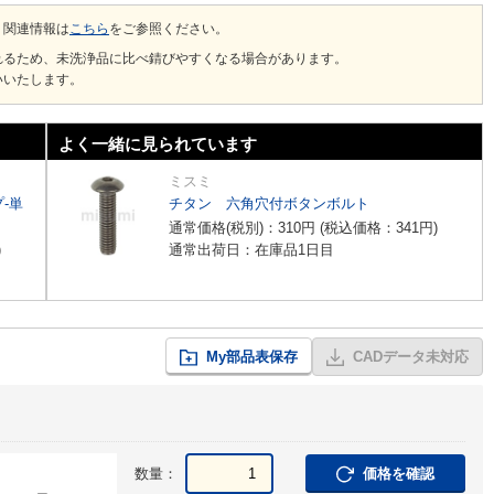
、関連情報は
こちら
をご参照ください。
れるため、未洗浄品に比べ錆びやすくなる場合があります。
いいたします。
よく一緒に見られています
ミスミ
-単
チタン 六角穴付ボタンボルト
通常価格(税別)：
310
円
(税込価格：
341
円
)
)
通常出荷日：在庫品1日目
My部品表保存
CADデータ未対応
数量：
価格を確認