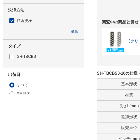
洗浄方法
精密洗浄
閲覧中の商品と併せ
解除
【クリ
タイプ
SH-TBCBS
SH-TBCBS3-10の仕
出荷日
基本形状
すべて
3日以内
材質
長さL(mm)
追加形状
販売単位
ピッチ(mm)