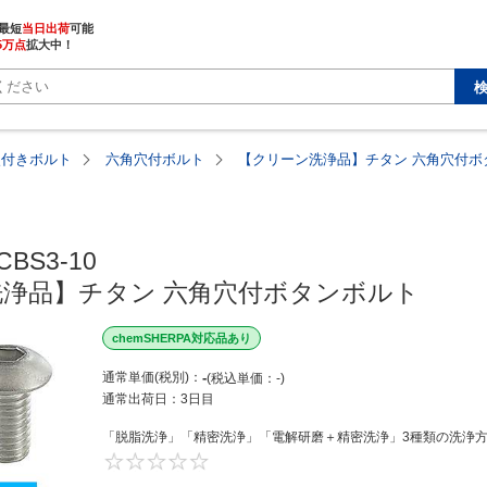
最短
当日出荷
5万点
拡大中！
穴付きボルト
六角穴付ボルト
【クリーン洗浄品】チタン 六角穴付ボ
CBS3-10

浄品】チタン 六角穴付ボタンボルト
chemSHERPA対応品あり
通常単価(税別)
-
税込単価
-
通常出荷日：
3日目
「脱脂洗浄」「精密洗浄」「電解研磨＋精密洗浄」3種類の洗浄方法
0