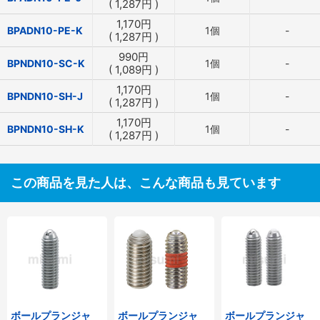
(
1,287
円
)
1,170
円
BPADN10-PE-K
1個
-
(
1,287
円
)
990
円
BPNDN10-SC-K
1個
-
(
1,089
円
)
1,170
円
BPNDN10-SH-J
1個
-
(
1,287
円
)
1,170
円
BPNDN10-SH-K
1個
-
(
1,287
円
)
この商品を見た人は、こんな商品も見ています
ボールプランジャ
ボールプランジャ
ボールプランジャ