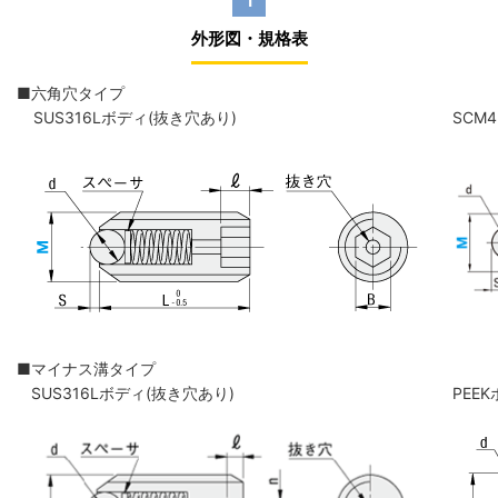
1
外形図・規格表
■六角穴タイプ
SUS316Lボディ(抜き穴あり)
SCM
■マイナス溝タイプ
SUS316Lボディ(抜き穴あり)
PEE