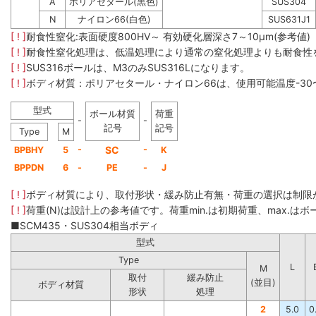
A
ポリアセタール(黒色)
SUS304
N
ナイロン66(白色)
SUS631J1
[ ! ]
耐食性窒化:表面硬度800HV～ 有効硬化層深さ7～10μm(参考値)
[ ! ]
耐食性窒化処理は、低温処理により通常の窒化処理よりも耐食性
[ ! ]
SUS316ボールは、M3のみSUS316Lになります。
[ ! ]
ボディ材質：ポリアセタール・ナイロン66は、使用可能温度-30
型式
ボール材質
荷重
-
-
記号
記号
Type
M
-
SC
-
BPBHY
5
K
BPPDN
6
-
PE
-
J
[ ! ]
ボディ材質により、取付形状・緩み防止有無・荷重の選択は制限
[ ! ]
荷重(N)は設計上の参考値です。荷重min.は初期荷重、max.はボー
■SCM435・SUS304相当ボディ
型式
Type
L
M
取付
緩み防止
(並目)
ボディ材質
形状
処理
2
5.0
0