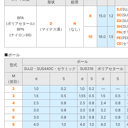
形状
処理
SJ
(SU
SC
(SU
8
15.0
1.2
BPA
SX
(SU
(ポリアセタール)
D
N
SH
(S
BPN
（マイナス溝）
（なし）
PA
(ポ
(ナイロン66)
10
16.0
1.5
PE
(PE
CE
(セ
■ボール
ボール
型式
SUJ2・SUS440C・セラミック
SUS316
ポリアセタール
M
d
S
d
S
d
S
（並目）
2
1.0
0.2
1.0
0.2
―
―
3
1.5
0.5
1.55
0.5
1.5
0.5
4
2.5
0.8
2.5
0.8
2.4
0.8
5
3.0
0.8
3.0
0.8
3.2
0.8
6
3.0
0.8
3.0
0.8
3.2
0.8
8
4.0
1.0
4.0
1.0
4.0
1.0