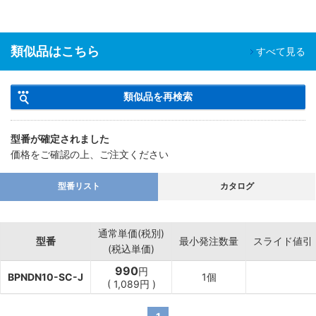
類似品はこちら
すべて見る
類似品を再検索
型番が確定されました
価格をご確認の上、ご注文ください
型番リスト
カタログ
通常単価(税別)
型番
最小発注数量
スライド値引
(税込単価)
990
円
BPNDN10-SC-J
1個
(
1,089
円
)