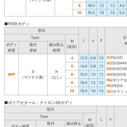
8
18.0
1.2
1.2
4.0
10
19.0
1.6
1.5
5.0
■PEEKボディ
型式
Type
ボ
L
n
ℓ
M
ボディ
取付
緩み防止
(並目)
材質
形状
処理
SJ
(SUJ2)
4
12.0
0.6
1.0
SC
(SUS440
5
14.0
0.8
1.1
SX
(SUS316
D
N
BPP
6
15.0
1.0
1.1
SH
(SUS3
（マイナス溝）
（なし）
PA
(ポリア
8
18.0
1.2
1.2
PE
(PEEK)
10
19.0
1.6
1.5
CE
(セラミッ
■ポリアセタール・ナイロン66ボディ
型式
Type
L
n
M
取付
緩み防止
(並目)
ボディ材質