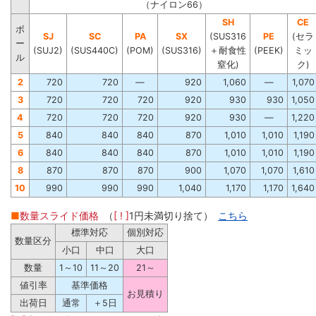
（ナイロン66）
SH
CE
ボ
SJ
SC
PA
SX
(SUS316
PE
(セラ
ー
(SUJ2)
(SUS440C)
(POM)
(SUS316)
＋耐食性
(PEEK)
ミッ
ル
窒化)
ク)
2
720
720
―
920
1,060
―
1,070
3
720
720
720
920
930
930
1,050
4
720
720
720
920
930
―
1,220
5
840
840
840
870
1,010
1,010
1,190
6
840
840
840
870
1,010
1,010
1,190
8
870
870
870
900
1,070
1,070
1,610
10
990
990
990
1,040
1,170
1,170
1,640
■
数量スライド価格
（
[ ! ]
1円未満切り捨て）
こちら
標準対応
個別対応
数量区分
小口
中口
大口
数量
1～10
11～20
21～
値引率
基準価格
お見積り
出荷日
通常
＋5日