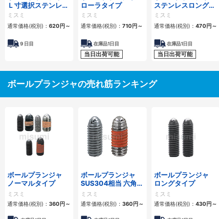
Ｌ寸選択ステンレス
ローラタイプ
ステンレスロングタ
ロングタイプ
イプ
ミスミ
ミスミ
ミスミ
通常価格(税別)：
620
円
～
通常価格(税別)：
710
円
～
通常価格(税別)：
470
円
～
9
日目
在庫品1日目
在庫品1日目
当日出荷可能
当日出荷可能
ボールプランジャの売れ筋ランキング
ボールプランジャ
ボールプランジャ
ボールプランジャ
ノーマルタイプ
SUS304相当 六角穴
ロングタイプ
タイプ
ミスミ
ミスミ
ミスミ
通常価格(税別)：
360
円
～
通常価格(税別)：
360
円
～
通常価格(税別)：
430
円
～