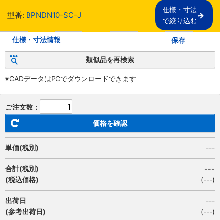
仕様・寸法

型番:
BPNDN10-SC-J
で絞り込む
仕様・寸法情報
保存
類似品を再検索
※CADデータはPCでダウンロードできます
ご注文数：
価格を確認
単価(税別)
---
合計(税別)
---
(税込価格)
(
---
)
出荷日
---
(参考出荷日)
(---)