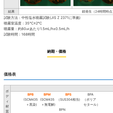
結果
錆発生（24時間時点
試験方法：中性塩水噴霧試験(JIS Z 2371に準拠)
噴霧室温度：35℃±2℃
噴霧量：約80㎠あたり1.5mL/h±0.5mL/h
試験時間：168時間
納期・価格
価格表
ボ
BPB
BPM
BPS
BPA
デ
(SCM435
(SCM435
（SUS304相当)
（ポリア
ィ
＋黒染)
＋無電解)
セタール）
材
BPN
質