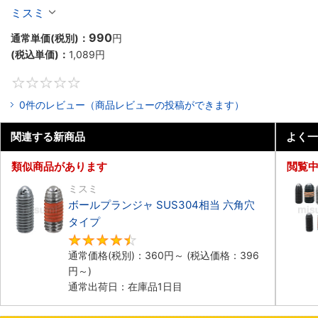
ミスミ
990
通常単価(税別)：
円
(税込単価)：
1,089
円
0
0件のレビュー（商品レビューの投稿ができます）
関連する新商品
よく一
類似商品があります
閲覧
ミスミ
ボールプランジャ SUS304相当 六角穴
タイプ​
4.5
通常価格(税別)：
360
円
～
(税込価格：
396
円
～)
通常出荷日：在庫品1日目