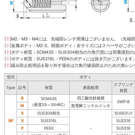
[ ! ]
M2・M3・M4には、先端部レンチ用溝はございません。（先端
[ ! ]
金属ボディ：M2-3、樹脂ボディ：全サイズにはスペーサがござ
[ ! ]
ボディ材質：SCM435​・SUS304​相当の六角穴部には荷重
[ ! ]
ボディ材質：SUS316L・PEEKのボディには抜き穴がございます
[ ! ]
緩み防止処理品を取り外す場合は六角穴破損防止のため六角レン
型式
ボディ
スプリング
Type
記号
材質
表面処理
材質
B
四三酸化鉄被膜
SCM435
SWP-B
（硬度29～35HRC）
M
無電解ニッケルメッキ
S
SUS304相当
SUS631J1
BP
X
SUS316L
SUS316
P
PEEK
-
SUS316