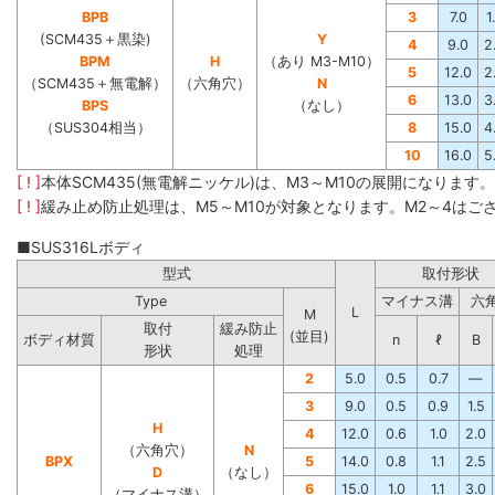
BPB
3
7.0
1
(SCM435＋黒染)
Y
4
9.0
2
BPM
H
（あり M3-M10）
5
12.0
2
（SCM435＋無電解）
（六角穴）
N
6
13.0
3
BPS
（なし）
（SUS304相当）
8
15.0
4
10
16.0
5
[ ! ]
本体SCM435(無電解ニッケル)は、M3～M10の展開になります
[ ! ]
緩み止め防止処理は、M5～M10が対象となります。M2～4はご
■SUS316Lボディ
型式
取付形状
Type
マイナス溝
六
L
M
取付
緩み防止
(並目)
ボディ材質
n
ℓ
B
形状
処理
2
5.0
0.5
0.7
―
3
9.0
0.5
0.9
1.5
H
4
12.0
0.6
1.0
2.0
（六角穴）
N
BPX
5
14.0
0.8
1.1
2.5
D
（なし）
6
15.0
1.0
1.1
3.0
（マイナス溝）