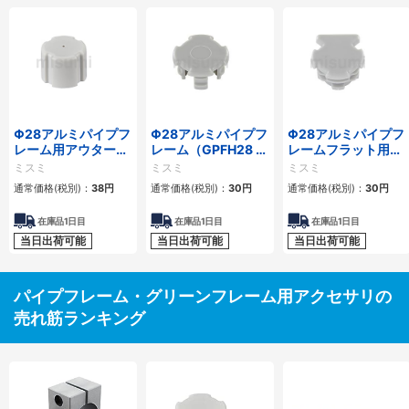
Φ28アルミパイプフ
Φ28アルミパイプフ
Φ28アルミパイプフ
レーム用アウターキ
レーム（GPFH28 超
レームフラット用キ
ャップ
高強度タイプ）用イ
ャップ
ミスミ
ミスミ
ミスミ
ンナーキャップ
通常価格(税別)：
38円
通常価格(税別)：
30円
通常価格(税別)：
30円
在庫品1日目
在庫品1日目
在庫品1日目
当日出荷可能
当日出荷可能
当日出荷可能
パイプフレーム・グリーンフレーム用アクセサリの
売れ筋ランキング