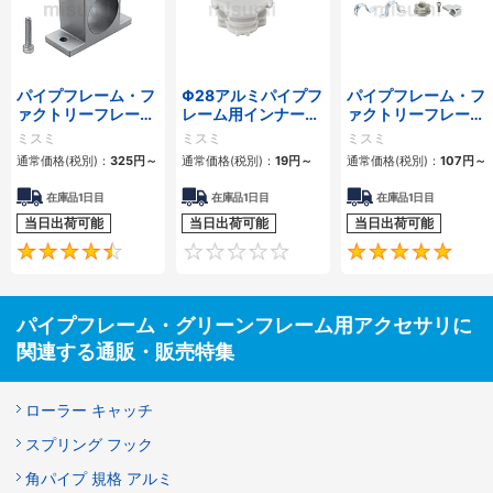
パイプフレーム・フ
Φ28アルミパイプフ
パイプフレーム・フ
ァクトリーフレーム
レーム用インナーキ
ァクトリーフレーム
用アクセサリ
ャップ
用アクセサリ部品
ミスミ
ミスミ
ミスミ
通常価格(税別)：
325円
～
通常価格(税別)：
19円
～
通常価格(税別)：
107円
～
在庫品1日目
在庫品1日目
在庫品1日目
当日出荷可能
当日出荷可能
当日出荷可能
4.7
0
パイプフレーム・グリーンフレーム用アクセサリに
関連する通販・販売特集
ローラー キャッチ
スプリング フック
角パイプ 規格 アルミ