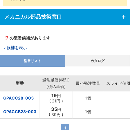
メカニカル部品技術窓口
2
の型番候補があります
候補を表示
型番リスト
カタログ
通常単価(税別)
型番
最小発注数量
スライド値
(税込単価)
19
円
GPACC28-003
1個
(
21円
)
35
円
GPACCB28-003
1個
(
39円
)
1