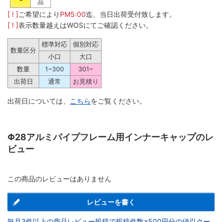
品
[ ! ]
ご希望により
PM5:00
迄、当日出荷受付致します。
[ ! ]
表示数量越えはWOSにてご確認ください。
標準対応
個別対応
数量区分
小口
大口
数量
1~300
301~
出荷日
通常
お見積り
出荷日については、
こちら
をご覧ください。
Φ28アルミパイプフレーム用インナーキャップのレ
ビュー
この商品のレビューはありません
レビューを書く
毎月3件以上の商品レビュー投稿で投稿件数×500円分の値引クー