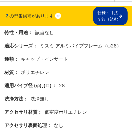
仕様・寸法

2
の型番候補があります
で絞り込む
特性・用途：
該当なし
適応シリーズ：
ミスミ アルミパイプフレーム（φ28）
種類：
キャップ・インサート
材質：
ポリエチレン
適用パイプ径 (φ),(□)：
28
洗浄方法：
洗浄無し
アクセサリ材質：
低密度ポリエチレン
アクセサリ表面処理：
なし