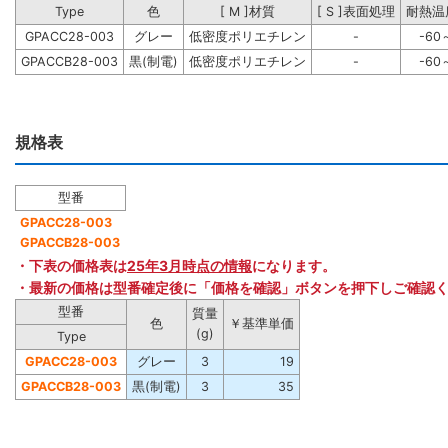
Type
色
[ M ]材質
[ S ]表面処理
耐熱温
GPACC28-003
グレー
低密度ポリエチレン
-
-60
GPACCB28-003
黒(制電)
低密度ポリエチレン
-
-60
規格表
型番
GPACC28-003
GPACCB28-003
・下表の価格表は
25年3月時点の情報
になります。
・最新の価格は型番確定後に「価格を確認」ボタンを押下しご確認
型番
質量
色
￥基準単価
(g)
Type
GPACC28-003
グレー
3
19
GPACCB28-003
黒(制電)
3
35