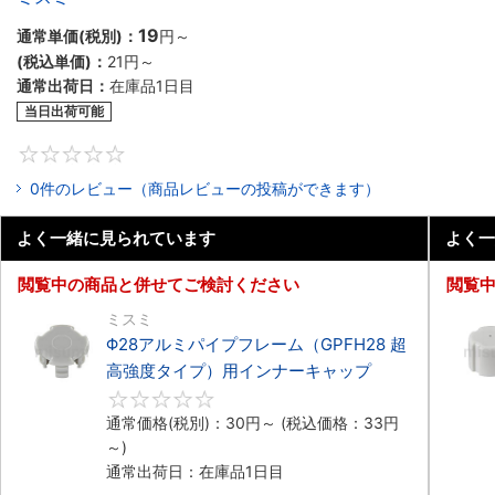
19
通常単価(税別)：
円
～
(税込単価)：
21円
～
通常出荷日：
在庫品1日目
当日出荷可能
0
0件のレビュー（商品レビューの投稿ができます）
よく一緒に見られています
よく一
閲覧中の商品と併せてご検討ください
閲覧
ミスミ
Φ28アルミパイプフレーム（GPFH28 超
高強度タイプ）用インナーキャップ
0
通常価格(税別)：
30円
～
(税込価格：
33円
～)
通常出荷日：在庫品1日目