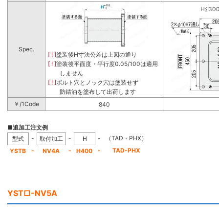
H≦30
Spec.
[ ! ]
塗装後H寸法公差は上図の通り
[ ! ]
塗装後平面度・平行度0.05/100は適用
しません
[ ! ]
ボルト穴とノック穴は塗装せず
防錆油を塗布して出荷します
￥/1Code
840
■追加工注文例
-
-
-
（TAD・PHX）
型式
取付加工
H
-
-
-
TAD-PHX
YSTB
NV4A
H400
YST□-NV5A