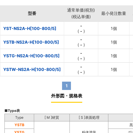
通常単価(税別)
型番
最小発注数量
(税込単価)
-
YST-NS2A-H[100-800/5]
1個
(
-
)
-
YSTB-NS2A-H[100-800/5]
1個
(
-
)
-
YSTG-NS2A-H[100-800/5]
1個
(
-
)
-
YSTW-NS2A-H[100-800/5]
1個
(
-
)
1
外形図・規格表
■
Type表
Type
[ M ]材質
[ S ]表面処理
YSTB
黒
YSTG
粉体塗装
グ