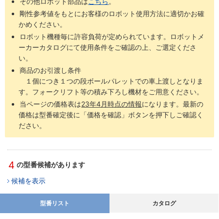
その他ロボット部品は
こちら
。
剛性参考値をもとにお客様のロボット使用方法に適切かお確
かめください。
ロボット機種毎に許容負荷が定められています。ロボットメ
ーカーカタログにて使用条件をご確認の上、ご選定くださ
い。
商品のお引渡し条件
１個につき１つの段ボールパレットでの車上渡しとなりま
す。フォークリフト等の積み下ろし機材をご用意ください。
当ページの価格表は
23年4月時点の情報
になります。最新の
価格は型番確定後に「価格を確認」ボタンを押下しご確認く
ださい。
4
の型番候補があります
候補を表示
型番リスト
カタログ