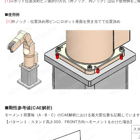
[ ! ]
ロボット位置決めピン選択の方式（外ノック、内ノック）は以下使用例をご
■
使用例
[ ! ]
外ノック：位置決め用ピンにロボット座面を突き当てて位置決め
■剛性参考値(CAE解析)
モーメント荷重毎（A・B・C）のCAE解析における最大変位量を記載していま
【パターン１：スタンド高さ300、FRONT方向へモーメントをかけた場合】
ス