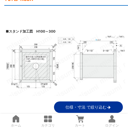
■
スタンド加工図 H100～300
仕様・寸法 で絞り込む
■
スタンド加工図 H305～800
ホーム
カテゴリ
カート
ログイン