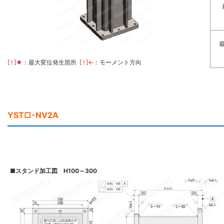
[ ! ]
★
：最大変位発生箇所
[ ! ]
←
：モーメント方向
YST□-NV2A
■
スタンド加工図 H100～300