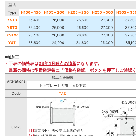
型式
Type
H100～150
H155～200
H205～250
H255～300
H305～35
YSTB
25,400
26,000
26,600
27,300
37,80
YSTG
25,400
26,000
26,600
27,300
37,80
YSTW
25,400
26,000
26,600
27,300
37,80
YST
23,800
24,200
24,800
25,300
35,10
■
追加工
・下表の価格表は
23年4月時点の情報
になります。
・最新の価格は型番確定後に「価格を確認」ボタンを押下しご確認
加工面を塗装
Alterations
上下プレートの加工面を塗装
Code
TAD
H≦300
Spec.
[ ! ]
塗装後H寸法公差は上図の通り