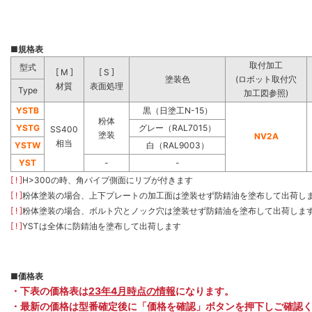
■
規格表
取付加工
型式
[ M ]
[ S ]
塗装色
(ロボット取付穴
材質
表面処理
Type
加工図参照)
YSTB
黒（日塗工N-15）
粉体
YSTG
グレー（RAL7015）
SS400
塗装
NV2A
相当
YSTW
白（RAL9003）
YST
-
-
[ ! ]
H>300の時、角パイプ側面にリブが付きます
[ ! ]
粉体塗装の場合、上下プレートの加工面は塗装せず防錆油を塗布して出荷し
[ ! ]
粉体塗装の場合、ボルト穴とノック穴は塗装せず防錆油を塗布して出荷しま
[ ! ]
YSTは全体に防錆油を塗布して出荷します
■
価格表
・下表の価格表は
23年4月時点の情報
になります。
・最新の価格は型番確定後に「価格を確認」ボタンを押下しご確認