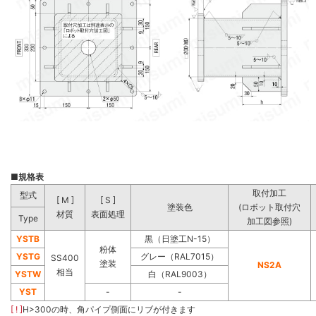
■
規格表
取付加工
型式
[ M ]
[ S ]
塗装色
(ロボット取付穴
材質
表面処理
Type
加工図参照)
YSTB
黒（日塗工N-15）
粉体
YSTG
グレー（RAL7015）
SS400
塗装
NS2A
相当
YSTW
白（RAL9003）
YST
-
-
[ ! ]
H>300の時、角パイプ側面にリブが付きます