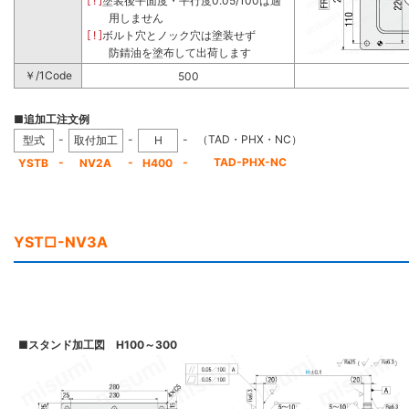
[ ! ]
塗装後平面度・平行度0.05/100は適
用しません
[ ! ]
ボルト穴とノック穴は塗装せず
防錆油を塗布して出荷します
￥/1Code
500
■追加工注文例
-
-
-
（TAD・PHX・NC）
型式
取付加工
H
-
-
-
TAD-PHX-NC
YSTB
NV2A
H400
YST□-NV3A
■
スタンド加工図 H100～300