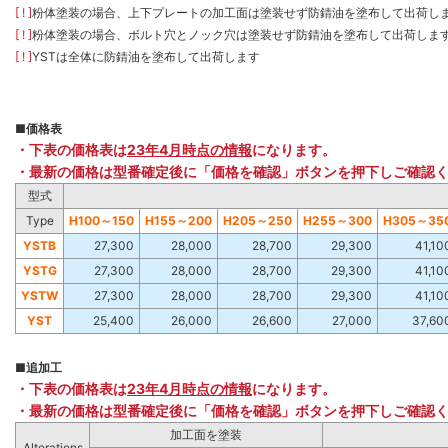
[ ! ]
粉体塗装の場合、上下プレートの加工面は塗装せず防錆油を塗布して出荷し
[ ! ]
粉体塗装の場合、ボルト穴とノック穴は塗装せず防錆油を塗布して出荷しま
[ ! ]
YSTは全体に防錆油を塗布して出荷します
■
価格表
・下表の価格表は
23年4月時点の情報
になります。
・最新の価格は型番確定後に「価格を確認」ボタンを押下しご確認
型式
Type
H100～150
H155～200
H205～250
H255～300
H305～35
YSTB
27,300
28,000
28,700
29,300
41,10
YSTG
27,300
28,000
28,700
29,300
41,10
YSTW
27,300
28,000
28,700
29,300
41,10
YST
25,400
26,000
26,600
27,000
37,60
■
追加工
・下表の価格表は
23年4月時点の情報
になります。
・最新の価格は型番確定後に「価格を確認」ボタンを押下しご確認
加工面を塗装
Alterations