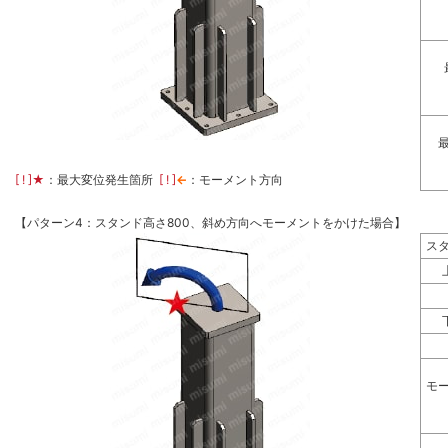
[ ! ]
★
：最大変位発生箇所
[ ! ]
←
：モーメント方向
【パターン4：スタンド高さ800、斜め方向へモーメントをかけた場合】
ス
モ