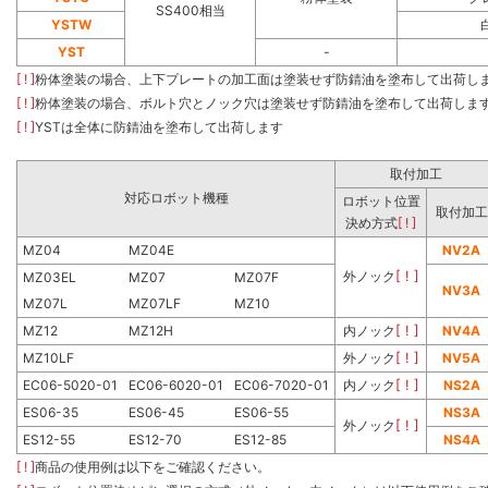
SS400相当
YSTW
YST
-
[ ! ]
粉体塗装の場合、上下プレートの加工面は塗装せず防錆油を塗布して出荷し
[ ! ]
粉体塗装の場合、ボルト穴とノック穴は塗装せず防錆油を塗布して出荷しま
[ ! ]
YSTは全体に防錆油を塗布して出荷します
取付加工
対応ロボット機種
ロボット位置
取付加工
決め方式
[ ! ]
MZ04
MZ04E
NV2A
外ノック
[ ! ]
MZ03EL
MZ07
MZ07F
NV3A
MZ07L
MZ07LF
MZ10
MZ12
MZ12H
内ノック
[ ! ]
NV4A
MZ10LF
外ノック
[ ! ]
NV5A
EC06-5020-01
EC06-6020-01
EC06-7020-01
内ノック
[ ! ]
NS2A
ES06-35
ES06-45
ES06-55
NS3A
外ノック
[ ! ]
ES12-55
ES12-70
ES12-85
NS4A
[ ! ]
商品の使用例は以下をご確認ください。