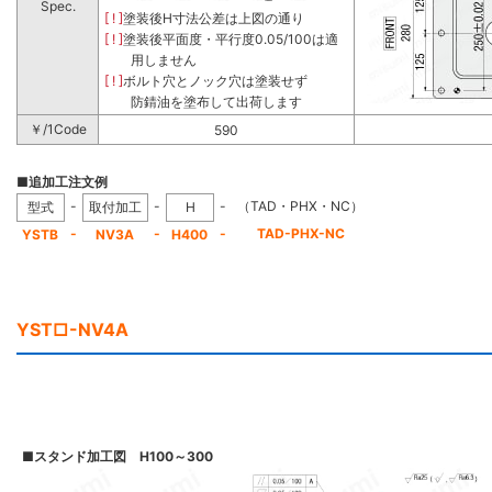
Spec.
[ ! ]
塗装後H寸法公差は上図の通り
[ ! ]
塗装後平面度・平行度0.05/100は適
用しません
[ ! ]
ボルト穴とノック穴は塗装せず
防錆油を塗布して出荷します
￥/1Code
590
■追加工注文例
-
-
-
（TAD・PHX・NC）
型式
取付加工
H
-
-
-
TAD-PHX-NC
YSTB
NV3A
H400
YST□-NV4A
■
スタンド加工図 H100～300