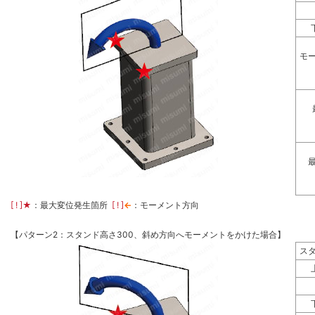
モ
[ ! ]
★
：最大変位発生箇所
[ ! ]
←
：モーメント方向
【パターン2：スタンド高さ300、斜め方向へモーメントをかけた場合】
ス