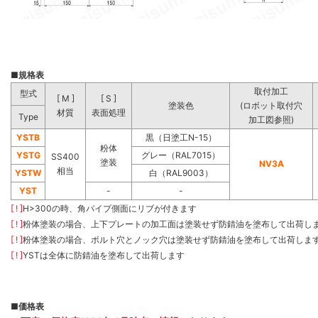
■
規格表
取付加工
型式
[ M ]
[ S ]
塗装色
(ロボット取付穴
材質
表面処理
Type
加工図参照)
YSTB
黒（日塗工N-15）
粉体
YSTG
グレー（RAL7015）
SS400
塗装
NV3A
相当
YSTW
白（RAL9003）
YST
-
-
[ ! ]
H>300の時、角パイプ側面にリブが付きます
[ ! ]
粉体塗装の場合、上下プレートの加工面は塗装せず防錆油を塗布して出荷し
[ ! ]
粉体塗装の場合、ボルト穴とノック穴は塗装せず防錆油を塗布して出荷しま
[ ! ]
YSTは全体に防錆油を塗布して出荷します
■
価格表