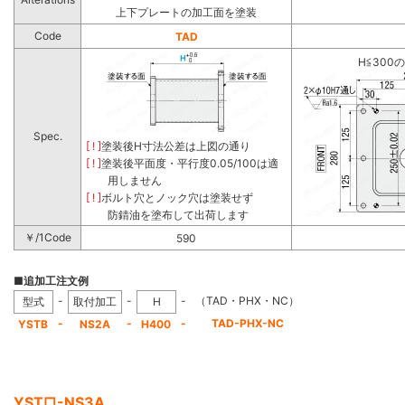
上下プレートの加工面を塗装
Code
TAD
H≦300
Spec.
[ ! ]
塗装後H寸法公差は上図の通り
[ ! ]
塗装後平面度・平行度0.05/100は適
用しません
[ ! ]
ボルト穴とノック穴は塗装せず
防錆油を塗布して出荷します
￥/1Code
590
■追加工注文例
-
-
-
（TAD・PHX・NC）
型式
取付加工
H
-
-
-
TAD-PHX-NC
YSTB
NS2A
H400
YST□-NS3A