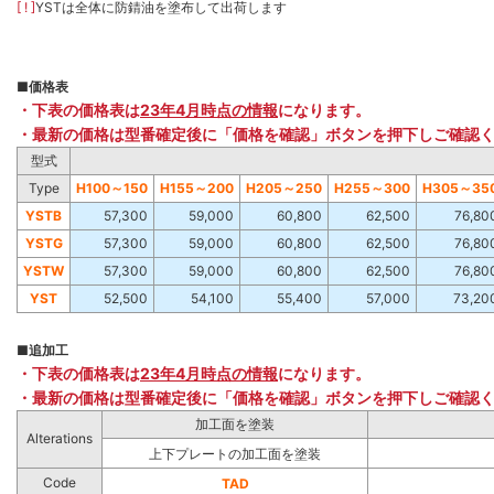
[ ! ]
YSTは全体に防錆油を塗布して出荷します
■
価格表
・下表の価格表は
23年4月時点の情報
になります。
・最新の価格は型番確定後に「価格を確認」ボタンを押下しご確認
型式
Type
H100～150
H155～200
H205～250
H255～300
H305～35
YSTB
57,300
59,000
60,800
62,500
76,80
YSTG
57,300
59,000
60,800
62,500
76,80
YSTW
57,300
59,000
60,800
62,500
76,80
YST
52,500
54,100
55,400
57,000
73,20
■
追加工
・下表の価格表は
23年4月時点の情報
になります。
・最新の価格は型番確定後に「価格を確認」ボタンを押下しご確認
加工面を塗装
Alterations
上下プレートの加工面を塗装
Code
TAD