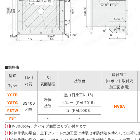
■
規格表
取付加工
型式
[ M ]
[ S ]
塗装色
(ロボット取付穴
材質
表面処理
Type
加工図参照)
YSTB
黒（日塗工N-15）
粉体
YSTG
グレー（RAL7015）
SS400
塗装
NV5A
相当
YSTW
白（RAL9003）
YST
-
-
[ ! ]
H>300の時、角パイプ側面にリブが付きます
[ ! ]
粉体塗装の場合、上下プレートの加工面は塗装せず防錆油を塗布して出荷し
[ ! ]
粉体塗装の場合、ボルト穴とノック穴は塗装せず防錆油を塗布して出荷しま