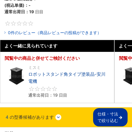
(税込単価)：
-
通常出荷日：
19
日目
0
0件のレビュー（商品レビューの投稿ができます）
よく一緒に見られています
よく一
閲覧中の商品と併せてご検討ください
閲覧
ミスミ
ロボットスタンド角タイプ塗装品-安川
電機
0
通常出荷日：19 日目
仕様・寸法

4
の型番候補があります
で絞り込む