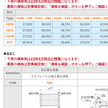
・下表の価格表は
23年4月時点の情報
になります。
・最新の価格は型番確定後に「価格を確認」ボタンを押下しご確認
型式
Type
H100～150
H155～200
H205～250
H255～300
H305～35
YSTB
27,300
28,000
28,700
29,300
41,10
YSTG
27,300
28,000
28,700
29,300
41,10
YSTW
27,300
28,000
28,700
29,300
41,10
YST
25,400
26,000
26,600
27,000
37,60
■
追加工
・下表の価格表は
23年4月時点の情報
になります。
・最新の価格は型番確定後に「価格を確認」ボタンを押下しご確認
加工面を塗装
Alterations
上下プレートの加工面を塗装
Code
TAD
H≦300