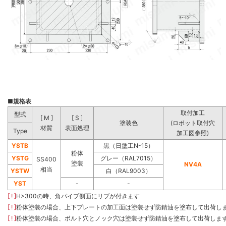
■
規格表
取付加工
型式
[ M ]
[ S ]
塗装色
(ロボット取付穴
材質
表面処理
Type
加工図参照)
YSTB
黒（日塗工N-15）
粉体
YSTG
グレー（RAL7015）
SS400
塗装
NV4A
相当
YSTW
白（RAL9003）
YST
-
-
[ ! ]
H>300の時、角パイプ側面にリブが付きます
[ ! ]
粉体塗装の場合、上下プレートの加工面は塗装せず防錆油を塗布して出荷し
[ ! ]
粉体塗装の場合、ボルト穴とノック穴は塗装せず防錆油を塗布して出荷しま