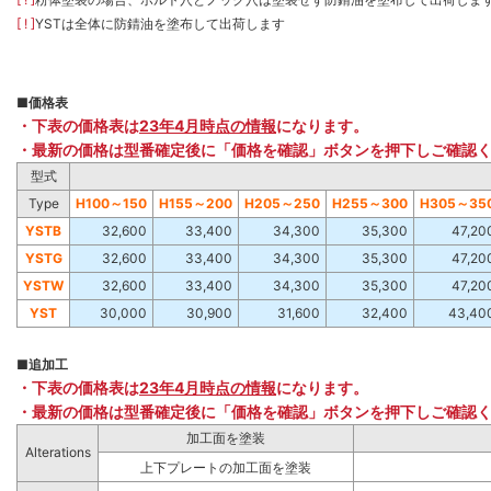
[ ! ]
YSTは全体に防錆油を塗布して出荷します
■
価格表
・下表の価格表は
23年4月時点の情報
になります。
・最新の価格は型番確定後に「価格を確認」ボタンを押下しご確認
型式
Type
H100～150
H155～200
H205～250
H255～300
H305～35
YSTB
32,600
33,400
34,300
35,300
47,20
YSTG
32,600
33,400
34,300
35,300
47,20
YSTW
32,600
33,400
34,300
35,300
47,20
YST
30,000
30,900
31,600
32,400
43,40
■
追加工
・下表の価格表は
23年4月時点の情報
になります。
・最新の価格は型番確定後に「価格を確認」ボタンを押下しご確認
加工面を塗装
Alterations
上下プレートの加工面を塗装