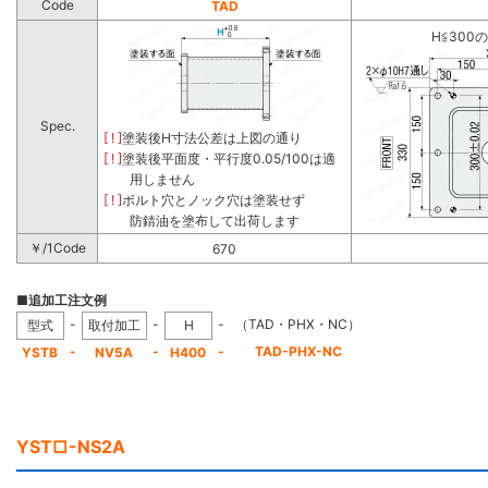
Code
TAD
H≦300
Spec.
[ ! ]
塗装後H寸法公差は上図の通り
[ ! ]
塗装後平面度・平行度0.05/100は適
用しません
[ ! ]
ボルト穴とノック穴は塗装せず
防錆油を塗布して出荷します
￥/1Code
670
■追加工注文例
-
-
-
（TAD・PHX・NC）
型式
取付加工
H
-
-
-
TAD-PHX-NC
YSTB
NV5A
H400
YST□-NS2A