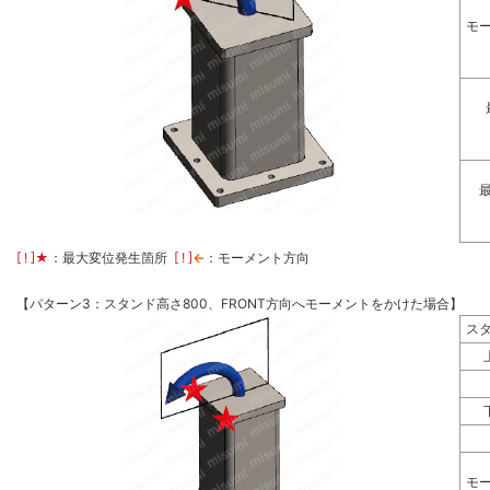
モ
[ ! ]
★
：最大変位発生箇所
[ ! ]
←
：モーメント方向
【パターン3：スタンド高さ800、FRONT方向へモーメントをかけた場合】
ス
モ