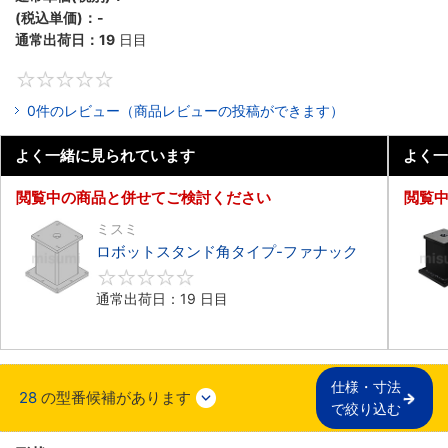
(税込単価)：
-
通常出荷日：
19
日目
0
0件のレビュー（商品レビューの投稿ができます）
よく一緒に見られています
よく一
閲覧中の商品と併せてご検討ください
閲覧
ミスミ
ロボットスタンド角タイプ-ファナック
0
通常出荷日：19 日目
仕様・寸法

28
の型番候補があります
で絞り込む