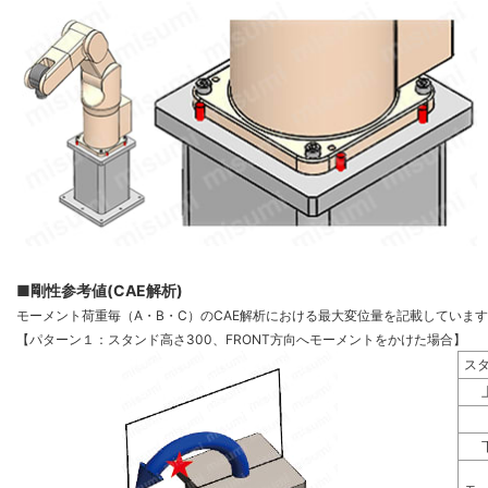
■剛性参考値(CAE解析)
モーメント荷重毎（A・B・C）のCAE解析における最大変位量を記載していま
【パターン１：スタンド高さ300、FRONT方向へモーメントをかけた場合】
ス