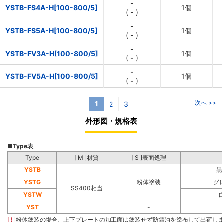
-
YSTB-FS4A-H[100-800/5]
1個
(
-
)
-
YSTB-FS5A-H[100-800/5]
1個
(
-
)
-
YSTB-FV3A-H[100-800/5]
1個
(
-
)
-
YSTB-FV5A-H[100-800/5]
1個
(
-
)
次へ >>
1
2
3
外形図・規格表
■
Type表
Type
[ M ]材質
[ S ]表面処理
YSTB
黒
YSTG
粉体塗装
グ
SS400相当
YSTW
YST
-
[ ! ]
粉体塗装の場合、上下プレートの加工面は塗装せず防錆油を塗布して出荷し