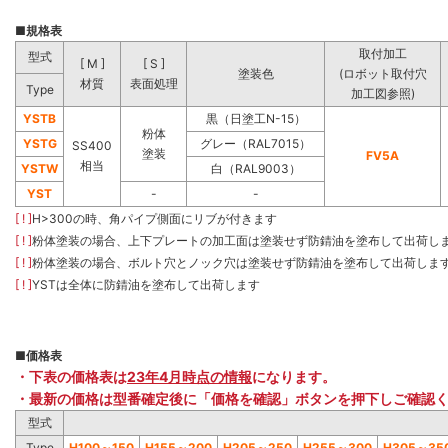
■
規格表
取付加工
型式
[ M ]
[ S ]
塗装色
(ロボット取付穴
材質
表面処理
Type
加工図参照)
YSTB
黒（日塗工N-15）
粉体
YSTG
グレー（RAL7015）
SS400
塗装
FV5A
相当
YSTW
白（RAL9003）
YST
-
-
[ ! ]
H>300の時、角パイプ側面にリブが付きます
[ ! ]
粉体塗装の場合、上下プレートの加工面は塗装せず防錆油を塗布して出荷し
[ ! ]
粉体塗装の場合、ボルト穴とノック穴は塗装せず防錆油を塗布して出荷しま
[ ! ]
YSTは全体に防錆油を塗布して出荷します
■
価格表
・下表の価格表は
23年4月時点の情報
になります。
・最新の価格は型番確定後に「価格を確認」ボタンを押下しご確認
型式
Type
H100～150
H155～200
H205～250
H255～300
H305～35