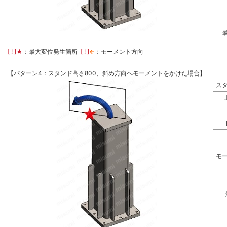
[ ! ]
★
：最大変位発生箇所
[ ! ]
←
：モーメント方向
【パターン4：スタンド高さ800、斜め方向へモーメントをかけた場合】
ス
モ