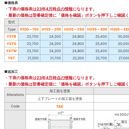
■
価格表
・下表の価格表は
23年4月時点の情報
になります。
・最新の価格は型番確定後に「価格を確認」ボタンを押下しご確認
型式
Type
H100～150
H155～200
H205～250
H255～300
H305～35
YSTB
23,700
24,200
24,800
25,400
30,00
YSTG
23,700
24,200
24,800
25,400
30,00
YSTW
23,700
24,200
24,800
25,400
30,00
YST
21,200
21,700
22,200
22,700
27,00
■
追加工
・下表の価格表は
23年4月時点の情報
になります。
・最新の価格は型番確定後に「価格を確認」ボタンを押下しご確認
加工面を塗装
Alterations
上下プレートの加工面を塗装
Code
TAD
H≦300