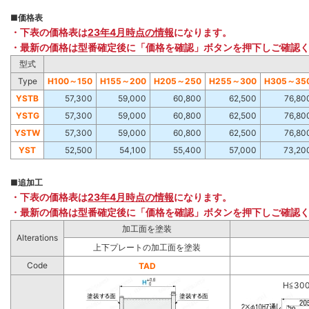
■
価格表
・下表の価格表は
23年4月時点の情報
になります。
・最新の価格は型番確定後に「価格を確認」ボタンを押下しご確認
型式
Type
H100～150
H155～200
H205～250
H255～300
H305～35
YSTB
57,300
59,000
60,800
62,500
76,80
YSTG
57,300
59,000
60,800
62,500
76,80
YSTW
57,300
59,000
60,800
62,500
76,80
YST
52,500
54,100
55,400
57,000
73,20
■
追加工
・下表の価格表は
23年4月時点の情報
になります。
・最新の価格は型番確定後に「価格を確認」ボタンを押下しご確認
加工面を塗装
Alterations
上下プレートの加工面を塗装
Code
TAD
H≦30