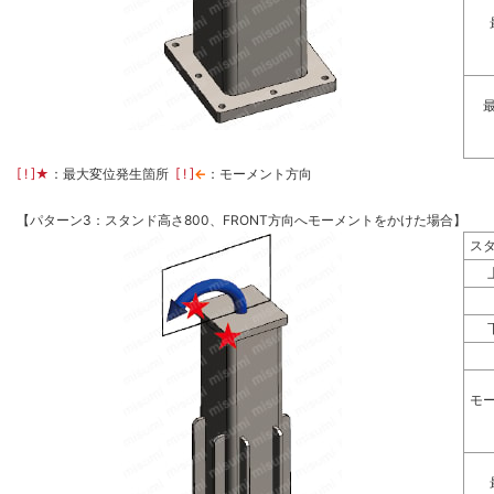
[ ! ]
★
：最大変位発生箇所
[ ! ]
←
：モーメント方向
【パターン3：スタンド高さ800、FRONT方向へモーメントをかけた場合】
ス
モ