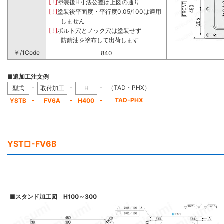
[ ! ]
塗装後H寸法公差は上図の通り
[ ! ]
塗装後平面度・平行度0.05/100は適用
しません
[ ! ]
ボルト穴とノック穴は塗装せず
防錆油を塗布して出荷します
￥/1Code
840
■追加工注文例
-
-
-
（TAD・PHX）
型式
取付加工
H
-
-
-
TAD-PHX
YSTB
FV6A
H400
YST□-FV6B
■
スタンド加工図 H100～300