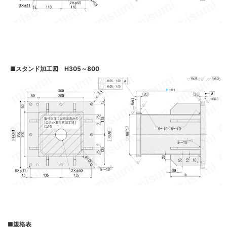
■
スタンド加工図 H305～800
■
規格表