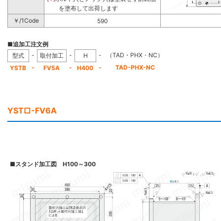
を塗布して出荷します
￥/1Code
590
■追加工注文例
-
-
-
（TAD・PHX・NC）
型式
取付加工
H
-
-
-
TAD-PHX-NC
YSTB
FV5A
H400
YST□-FV6A
■
スタンド加工図 H100～300