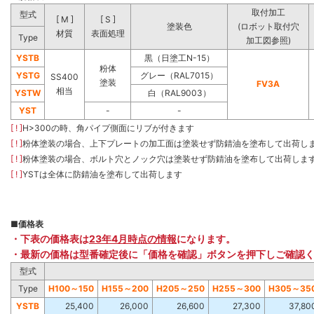
取付加工
型式
[ M ]
[ S ]
塗装色
(ロボット取付穴
材質
表面処理
Type
加工図参照)
YSTB
黒（日塗工N-15）
粉体
YSTG
グレー（RAL7015）
SS400
塗装
FV3A
相当
YSTW
白（RAL9003）
YST
-
-
[ ! ]
H>300の時、角パイプ側面にリブが付きます
[ ! ]
粉体塗装の場合、上下プレートの加工面は塗装せず防錆油を塗布して出荷し
[ ! ]
粉体塗装の場合、ボルト穴とノック穴は塗装せず防錆油を塗布して出荷しま
[ ! ]
YSTは全体に防錆油を塗布して出荷します
■
価格表
・下表の価格表は
23年4月時点の情報
になります。
・最新の価格は型番確定後に「価格を確認」ボタンを押下しご確認
型式
Type
H100～150
H155～200
H205～250
H255～300
H305～35
YSTB
25,400
26,000
26,600
27,300
37,80