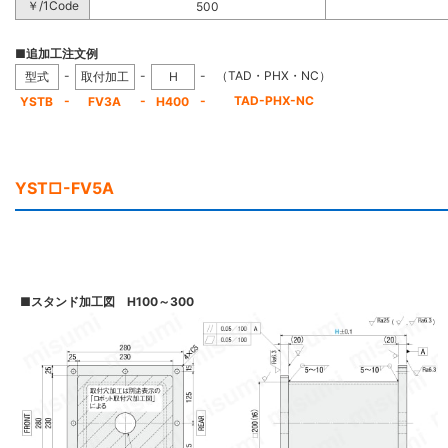
￥/1Code
500
■追加工注文例
-
-
-
（TAD・PHX・NC）
型式
取付加工
H
-
-
-
TAD-PHX-NC
YSTB
FV3A
H400
YST□-FV5A
■
スタンド加工図 H100～300