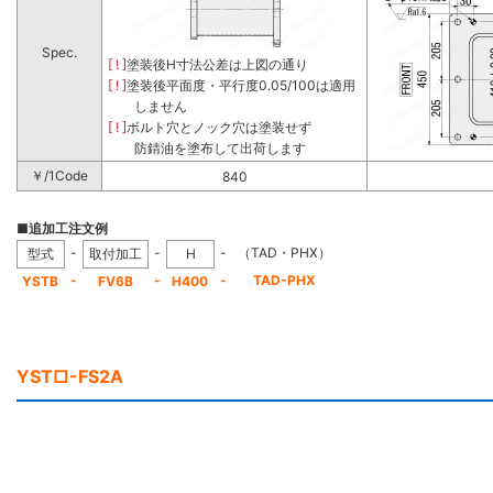
Spec.
[ ! ]
塗装後H寸法公差は上図の通り
[ ! ]
塗装後平面度・平行度0.05/100は適用
しません
[ ! ]
ボルト穴とノック穴は塗装せず
防錆油を塗布して出荷します
￥/1Code
840
■追加工注文例
-
-
-
（TAD・PHX）
型式
取付加工
H
-
-
-
TAD-PHX
YSTB
FV6B
H400
YST□-FS2A