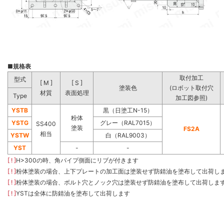
■
規格表
取付加工
型式
[ M ]
[ S ]
塗装色
(ロボット取付穴
材質
表面処理
Type
加工図参照)
YSTB
黒（日塗工N-15）
粉体
YSTG
グレー（RAL7015）
SS400
塗装
FS2A
相当
YSTW
白（RAL9003）
YST
-
-
[ ! ]
H>300の時、角パイプ側面にリブが付きます
[ ! ]
粉体塗装の場合、上下プレートの加工面は塗装せず防錆油を塗布して出荷し
[ ! ]
粉体塗装の場合、ボルト穴とノック穴は塗装せず防錆油を塗布して出荷しま
[ ! ]
YSTは全体に防錆油を塗布して出荷します