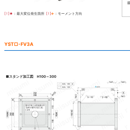
[ ! ]
★
：最大変位発生箇所
[ ! ]
←
：モーメント方向
YST□-FV3A
■
スタンド加工図 H100～300