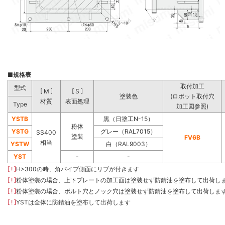
■
規格表
取付加工
型式
[ M ]
[ S ]
塗装色
(ロボット取付穴
材質
表面処理
Type
加工図参照)
YSTB
黒（日塗工N-15）
粉体
YSTG
グレー（RAL7015）
SS400
塗装
FV6B
相当
YSTW
白（RAL9003）
YST
-
-
[ ! ]
H>300の時、角パイプ側面にリブが付きます
[ ! ]
粉体塗装の場合、上下プレートの加工面は塗装せず防錆油を塗布して出荷し
[ ! ]
粉体塗装の場合、ボルト穴とノック穴は塗装せず防錆油を塗布して出荷しま
[ ! ]
YSTは全体に防錆油を塗布して出荷します