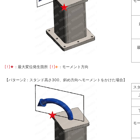
モ
[ ! ]
★
：最大変位発生箇所
[ ! ]
←
：モーメント方向
【パターン2：スタンド高さ300、斜め方向へモーメントをかけた場合】
ス
モ