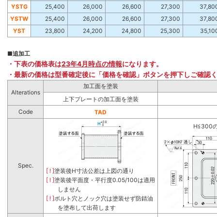
YSTG
25,400
26,000
26,600
27,300
37,80
YSTW
25,400
26,000
26,600
27,300
37,80
YST
23,800
24,200
24,800
25,300
35,10
■
追加工
・下表の価格表は
23年4月時点の情報
になります。
・最新の価格は型番確定後に「価格を確認」ボタンを押下しご確認
加工面を塗装
Alterations
上下プレートの加工面を塗装
Code
TAD
H≦300
Spec.
[ ! ]
塗装後H寸法公差は上図の通り
[ ! ]
塗装後平面度・平行度0.05/100は適用
しません
[ ! ]
ボルト穴とノック穴は塗装せず防錆油
を塗布して出荷します