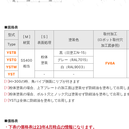
■
規格表
取付加工
型式
[ M ]
[ S ]
塗装色
(ロボット取付穴
材質
表面処理
Type
加工図参照)
YSTB
黒（日塗工N-15）
粉体
YSTG
グレー（RAL7015）
SS400
塗装
FV6A
相当
YSTW
白（RAL9003）
YST
-
-
[ ! ]
H>300の時、角パイプ側面にリブが付きます
[ ! ]
粉体塗装の場合、上下プレートの加工面は塗装せず防錆油を塗布して出荷し
[ ! ]
粉体塗装の場合、ボルト穴とノック穴は塗装せず防錆油を塗布して出荷しま
[ ! ]
YSTは全体に防錆油を塗布して出荷します
■
価格表
・下表の価格表は
23年4月時点の情報
になります。