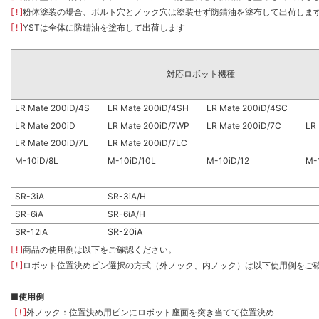
[ ! ]
粉体塗装の場合、ボルト穴とノック穴は塗装せず防錆油を塗布して出荷しま
[ ! ]
YSTは全体に防錆油を塗布して出荷します
対応ロボット機種
LR Mate 200iD/4S
LR Mate 200iD/4SH
LR Mate 200iD/4SC
LR Mate 200iD
LR Mate 200iD/7WP
LR Mate 200iD/7C
LR
LR Mate 200iD/7L
LR Mate 200iD/7LC
M-10iD/8L
M-10iD/10L
M-10iD/12
M-
SR-3iA
SR-3iA/H
SR-6iA
SR-6iA/H
SR-12iA
SR-20iA
[ ! ]
商品の使用例は以下をご確認ください。
[ ! ]
ロボット位置決めピン選択の方式（外ノック、内ノック）は以下使用例をご
■
使用例
[ ! ]
外ノック：位置決め用ピンにロボット座面を突き当てて位置決め