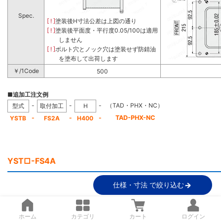
Spec.
[ ! ]
塗装後H寸法公差は上図の通り
[ ! ]
塗装後平面度・平行度0.05/100は適用
しません
[ ! ]
ボルト穴とノック穴は塗装せず防錆油
を塗布して出荷します
￥/1Code
500
■追加工注文例
-
-
-
（TAD・PHX・NC）
型式
取付加工
H
-
-
-
TAD-PHX-NC
YSTB
FS2A
H400
YST□-FS4A
仕様・寸法 で絞り込む
ホーム
カテゴリ
カート
ログイン
■
スタンド加工図 H100～300