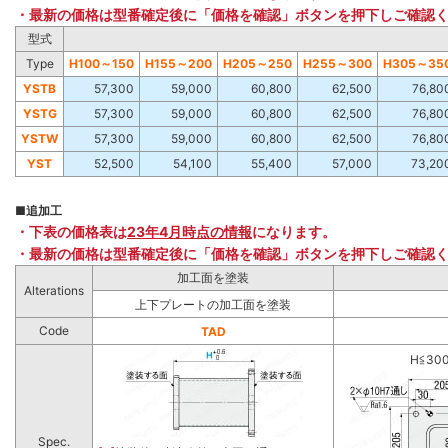
・最新の価格は型番確定後に「価格を確認」ボタンを押下しご確認
型式
Type
H100～150
H155～200
H205～250
H255～300
H305～35
YSTB
57,300
59,000
60,800
62,500
76,80
YSTG
57,300
59,000
60,800
62,500
76,80
YSTW
57,300
59,000
60,800
62,500
76,80
YST
52,500
54,100
55,400
57,000
73,20
■
追加工
・下表の価格表は
23年4月時点の情報
になります。
・最新の価格は型番確定後に「価格を確認」ボタンを押下しご確認
加工面を塗装
Alterations
上下プレートの加工面を塗装
Code
TAD
H≦30
Spec.