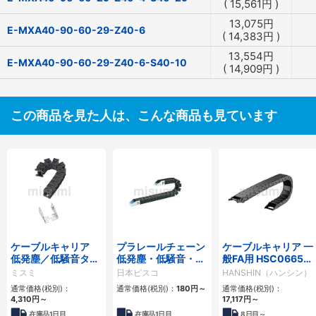
(
15,561
円
)
13,075
円
E-MXA40-90-60-29-Z40-6
(
14,383
円
)
13,554
円
E-MXA40-90-60-29-Z40-6-S40-10
(
14,909
円
)
この商品を見た人は、こんな商品も見ています
ケーブルキャリア
プラレールチェーン
ケーブルキャリア 一
低発塵／低騒音タイ
低発塵・低騒音・フ
般FA用 HSC0665シ
プ
ラップ開閉・ヒンジ
リーズ
ミスミ
日本ピスコ
HANSHIN（ハンシン）
連結タイプ SCシリ
通常価格(税別)：
通常価格(税別)：
180
円
～
通常価格(税別)：
ーズ
4,310
円
～
17,117
円
～
在庫品1日目
在庫品1日目
8
日目～