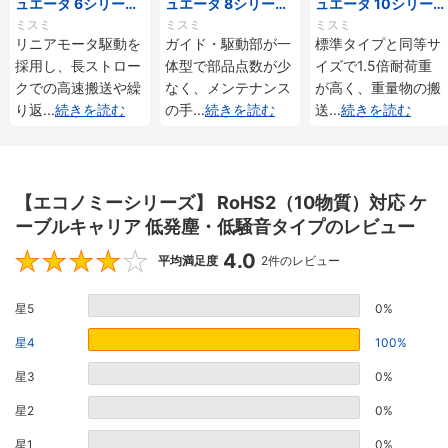
ュエータ 6シリーズ
ュエータ 8シリーズ
ュエータ 10シリー
標準タイプ インクリ
標準タイプ インクリ
ズ 標準タイプ 重荷
ミスミ
ミスミ
ミスミ
メンタル・アブソリ
メンタル・アブソリ
重 インクリメンタ
リニアモータ駆動を
ガイド・駆動部が一
標準タイプと同等サ
ュート仕様
ュート仕様
ル・アブソリュート
採用し、長ストロー
体型で部品点数が少
イズで1.5倍耐荷重
仕様
クでの高速搬送や繰
なく、メンテナンス
が高く、重量物の搬
り返
...
続きを読む
の手
...
続きを読む
送
...
続きを読む
【エコノミーシリーズ】 RoHS2（10物質）対応 ケ
ーブルキャリア 低発塵・低騒音タイプのレビュー
4.0
4
平均満足度
2件のレビュー
星5
0%
星4
100%
星3
0%
星2
0%
星1
0%