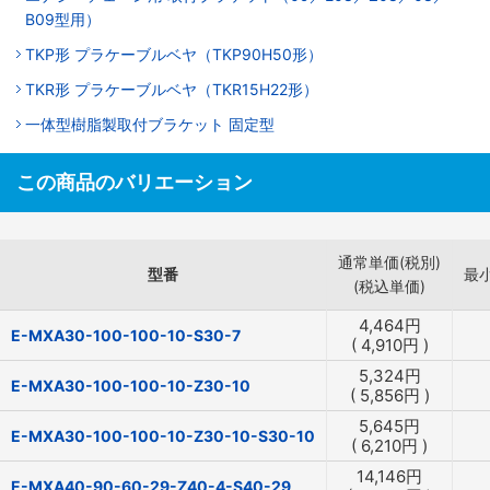
B09型用）
TKP形 プラケーブルベヤ（TKP90H50形）
TKR形 プラケーブルベヤ（TKR15H22形）
一体型樹脂製取付ブラケット 固定型
この商品のバリエーション
通常単価(税別)
型番
最
(税込単価)
4,464
円
E-MXA30-100-100-10-S30-7
(
4,910
円
)
5,324
円
E-MXA30-100-100-10-Z30-10
(
5,856
円
)
5,645
円
E-MXA30-100-100-10-Z30-10-S30-10
(
6,210
円
)
14,146
円
E-MXA40-90-60-29-Z40-4-S40-29