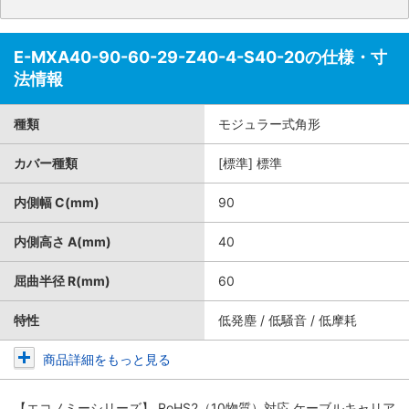
E-MXA40-90-60-29-Z40-4-S40-20の仕様・寸
法情報
種類
モジュラー式角形
カバー種類
[標準] 標準
内側幅 C(mm)
90
内側高さ A(mm)
40
屈曲半径 R(mm)
60
特性
低発塵 / 低騒音 / 低摩耗
商品詳細をもっと見る
【エコノミーシリーズ】 RoHS2（10物質）対応 ケーブルキャリア