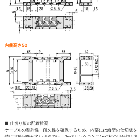
内側高さ50
■ 仕切り板の配置推奨
ケーブルの整列性・耐久性を確保するため、内部には縦型の仕切板
特に可動回数が多い用途では、2〜3リンクごとに1〜2枚の縦仕切