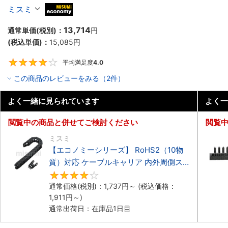
ーブルキャリア 低発塵・低騒音タイプ
ミスミ
MiSUMi economy
13,714
通常単価(税別)：
円
(税込単価)：
15,085
円
平均満足度
4.0
4
この商品のレビューをみる（2件）
よく一緒に見られています
よく一
閲覧中の商品と併せてご検討ください
閲覧
ミスミ
【エコノミーシリーズ】 RoHS2（10物
質）対応 ケーブルキャリア 内外周側ス
ナップ開閉タイプ
4.2
通常価格(税別)：
1,737
円
～
(税込価格：
1,911
円
～)
通常出荷日：在庫品1日目