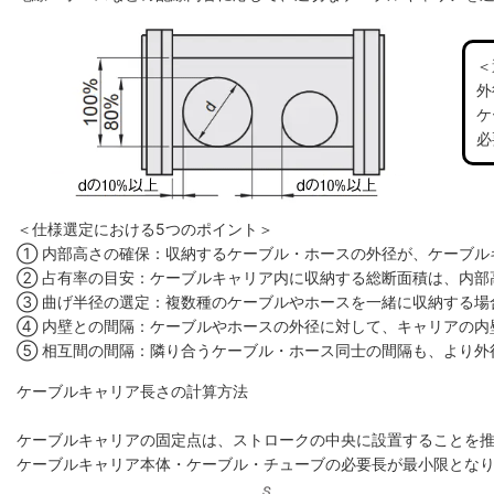
＜
外
ケ
必
＜仕様選定における5つのポイント＞
① 内部高さの確保：収納するケーブル・ホースの外径が、ケーブル
② 占有率の目安：ケーブルキャリア内に収納する総断面積は、内部高
③ 曲げ半径の選定：複数種のケーブルやホースを一緒に収納する場
④ 内壁との間隔：ケーブルやホースの外径に対して、キャリアの内
⑤ 相互間の間隔：隣り合うケーブル・ホース同士の間隔も、より外
ケーブルキャリア長さの計算方法
ケーブルキャリアの固定点は、ストロークの中央に設置することを
ケーブルキャリア本体・ケーブル・チューブの必要長が最小限とな