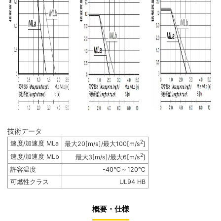
技術データ
2
速度/加速度 MLa
最大20[m/s]/最大100[m/s
]
2
速度/加速度 MLb
最大3[m/s]/最大6[m/s
]
許容温度
-40℃～120℃
可燃性クラス
UL94 HB
概要・仕様