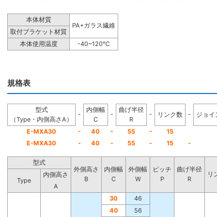
本体材質
PA+ガラス繊維
取付ブラケット材質
本体使用温度
-40~120℃
規格表
型式
内側幅
曲げ半径
-
-
-
-
リンク数
ジョイ
（Type・内側高さA）
C
R
-
-
-
E-MXA30
40
55
15
E-MXA30
-
40
-
55
-
15
-
型式
外側高さ
内側幅
外側幅
ピッチ
曲げ半径
リ
内側高さ
B
C
W
P
R
Type
A
30
46
40
56