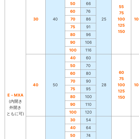
50
66
55
60
76
75
30
40
70
86
25
100
1
125
75
91
150
80
96
90
106
100
116
40
60
50
70
60
60
80
75
70
90
40
50
28
100
1
75
95
125
E－MXA
80
100
150
(内開き
90
110
外開き
100
120
ともに可)
30
54
40
64
50
74