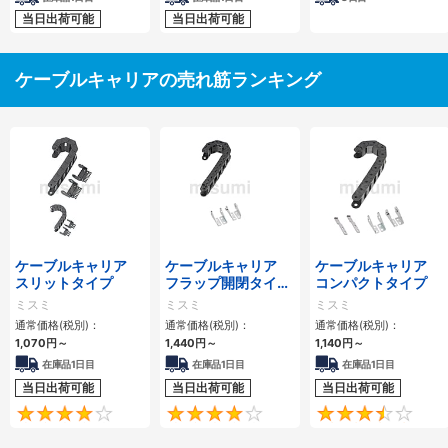
当日出荷可能
当日出荷可能
ケーブルキャリアの売れ筋ランキング
ケーブルキャリア
ケーブルキャリア
ケーブルキャリア
スリットタイプ
フラップ開閉タイ
コンパクトタイプ
プ 本体＋取付金具
ミスミ
ミスミ
ミスミ
通常価格(税別)：
通常価格(税別)：
通常価格(税別)：
1,070
円
～
1,440
円
～
1,140
円
～
在庫品1日目
在庫品1日目
在庫品1日目
当日出荷可能
当日出荷可能
当日出荷可能
4.1
4.2