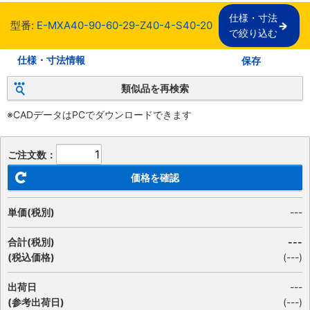
仕様・寸法

型番:
E-MXA40-90-60-29-Z40-4-S40-20
で絞り込む
仕様・寸法情報
保存
類似品を再検索
※CADデータはPCでダウンロードできます
ご注文数：
価格を確認
単価(税別)
---
合計(税別)
---
(税込価格)
(
---
)
出荷日
---
(参考出荷日)
(---)