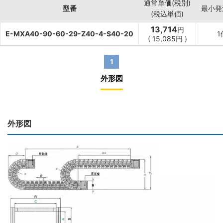
通常単価(税別)
型番
最小発
(税込単価)
13,714
円
E-MXA40-90-60-29-Z40-4-S40-20
1
(
15,085
円
)
1
外形図
外形図