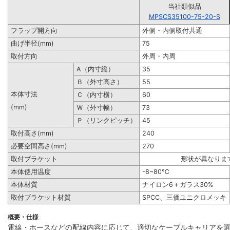
当社類似品
MPSCS35100-75-20-S
フラップ開方向
外側・内側取付共通
曲げ半径(mm)
75
取付方向
外周・内周
A（内寸縦）
35
Ｂ（外寸高さ）
55
本体寸法
Ｃ（内寸横）
60
(mm)
Ｗ（外寸幅）
73
Ｐ（リンクピッチ）
45
取付高さ(mm)
240
必要空間高さ(mm)
270
取付ブラケット
形状が異なりま
本体使用温度
-8~80℃
本体材質
ナイロン6＋ガラス30%
取付ブラケット材質
SPCC、三価ユニクロメッキ
概要・仕様
電線・ホースなどの配線内容に応じて、適切なケーブルキャリアを