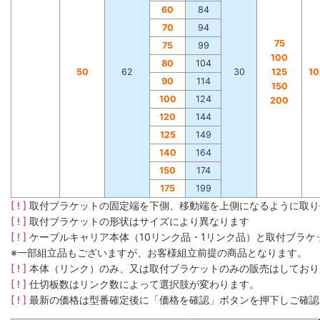
60
84
70
94
75
75
99
100
80
104
50
62
30
125
1
90
114
150
100
124
200
120
144
125
149
140
164
150
174
175
199
[ ! ]
取付ブラケットの固定端を下側、移動端を上側になるように取り
[ ! ]
取付ブラケットの形状はサイズにより異なります
[ ! ]
ケーブルキャリア本体（10リンク品・1リンク品）と取付ブラ
※一部組立品もございますが、お客様組立前提の商品となります。
[ ! ]
本体（リンク）のみ、又は取付ブラケットのみの販売はしており
[ ! ]
仕切板数はリンク数によって選択肢が変わります。
[ ! ]
最新の価格は型番確定後に「価格を確認」ボタンを押下しご確認