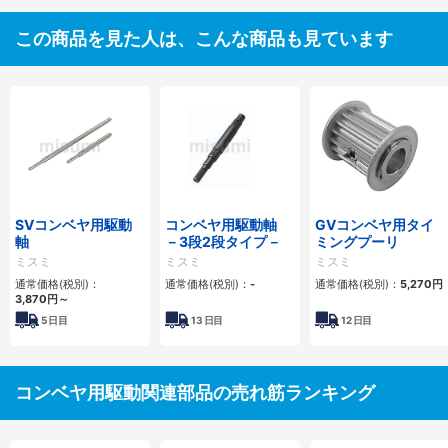
この商品を見た人は、こんな商品も見ています
SVコンベヤ用駆動
コンベヤ用駆動軸
GVコンベヤ用タイ
軸
－3段2段タイプ－
ミングプーリ
ミスミ
ミスミ
ミスミ
通常価格(税別)：
通常価格(税別)：
-
通常価格(税別)：
5,270
円
3,870
円
～
5
日目
13
日目
12
日目
コンベヤ用駆動関連部品の売れ筋ランキング