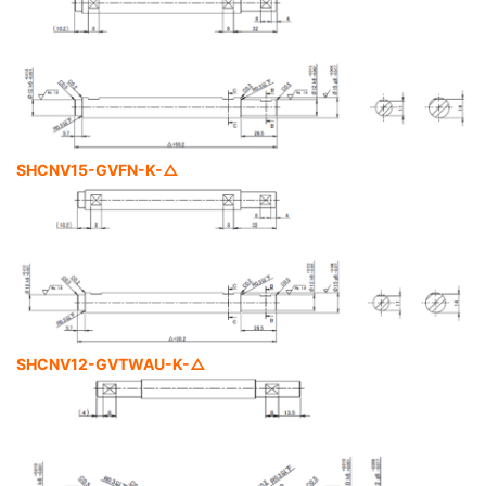
SHCNV15-GVFN-K-△
SHCNV12-GVTWAU-K-△