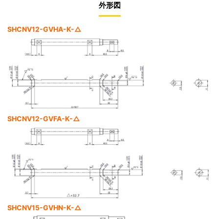
外形図
SHCNV12-GVHA-K-△
SHCNV12-GVFA-K-△
SHCNV15-GVHN-K-△