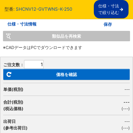
仕様・寸法

型番:
SHCNV12-GVTWNS-K-250
で絞り込む
仕様・寸法情報
保存
類似品を再検索
※CADデータはPCでダウンロードできます
ご注文数：
価格を確認
単価(税別)
---
合計(税別)
---
(税込価格)
(
---
)
出荷日
---
(参考出荷日)
(---)