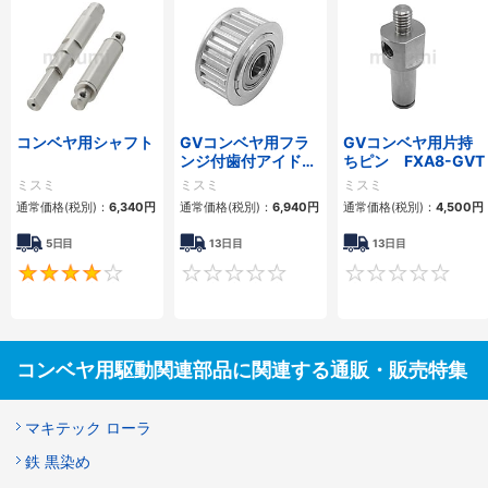
コンベヤ用シャフト
GVコンベヤ用フラ
GVコンベヤ用片持
ンジ付歯付アイドラ
ちピン FXA8-GVT
ー
ミスミ
ミスミ
ミスミ
通常価格(税別)：
6,340
円
通常価格(税別)：
6,940
円
通常価格(税別)：
4,500
円
5日目
13日目
13日目
4
0
コンベヤ用駆動関連部品に関連する通販・販売特集
マキテック ローラ
鉄 黒染め