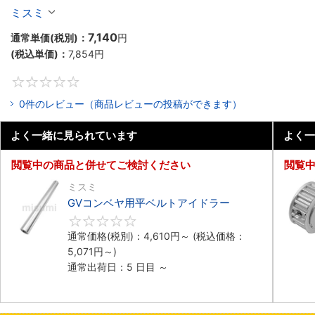
ミスミ
7,140
通常単価(税別)：
円
(税込単価)：
7,854
円
0
0件のレビュー（商品レビューの投稿ができます）
よく一緒に見られています
よく一
閲覧中の商品と併せてご検討ください
閲覧
ミスミ
GVコンベヤ用平ベルトアイドラー
0
通常価格(税別)：
4,610
円
～
(税込価格：
5,071
円
～)
通常出荷日：5 日目 ～