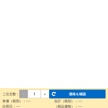
ご注文数：
価格を確認
-
+
単価（税別）：
---
合計（税別）：
---
出荷日：
---
（税込価格）：
---