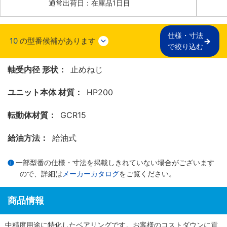
通常出荷日：在庫品1日目
仕様・寸法

10
の型番候補があります
で絞り込む
軸受内径 形状：
止めねじ
ユニット本体 材質：
HP200
転動体材質：
GCR15
給油方法：
給油式
一部型番の仕様・寸法を掲載しきれていない場合がございます
ので、詳細は
メーカーカタログ
をご覧ください。
商品情報
中精度用途に特化したベアリングです。お客様のコストダウンに貢