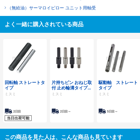
（無給油）サーマロイピロー ユニット用軸受
よく一緒に購入されている商品
回転軸 ストレートタ
片持ちピン おねじ取
駆動軸 ストレート
イプ
付 止め輪溝タイプ・
タイプ
標準タイプ・六角穴
ミスミ
ミスミ
ミスミ
付タイプ
2日目
2日目～
5日目～
当日出荷可能
この商品を見た人は、こんな商品も見ています