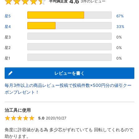
4.6
4.6
平均満足度
3件のレビュー
星5
67%
星4
33%
星3
0%
星2
0%
星1
0%
レビューを書く
毎月3件以上の商品レビュー投稿で投稿件数×500円分の値引クー
ポンプレゼント！
治工具に使用
5.0
2020/10/27
5
角度に許容値がある為 多少芯がずれていても 回転してくれるので
助かります。