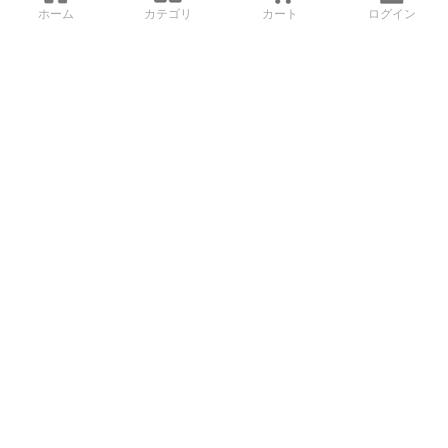
ホーム
カテゴリ
カート
ログイン
3Dデータから直接手配する