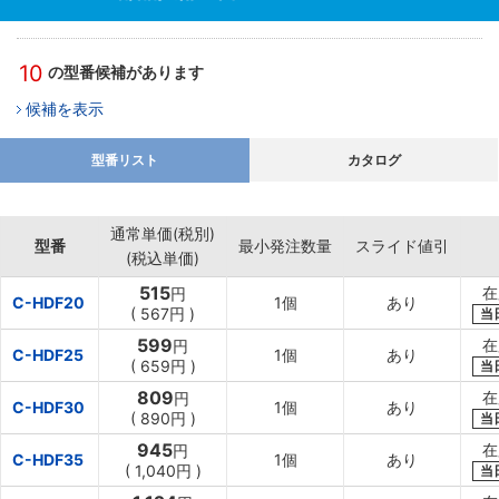
10
の型番候補があります
候補を表示
型番リスト
カタログ
通常単価(税別)
型番
最小発注数量
スライド値引
(税込単価)
515
在
円
C-HDF20
1個
あり
(
567円
)
当
599
在
円
C-HDF25
1個
あり
(
659円
)
当
809
在
円
C-HDF30
1個
あり
(
890円
)
当
945
在
円
C-HDF35
1個
あり
(
1,040円
)
当