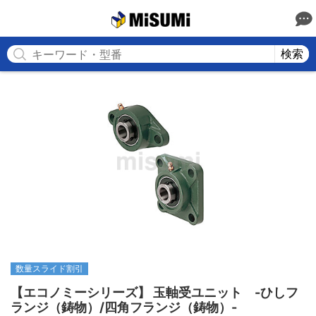
MISUMI
検索
数量スライド割引
【エコノミーシリーズ】 玉軸受ユニット　-ひしフ
ランジ（鋳物）/四角フランジ（鋳物）-