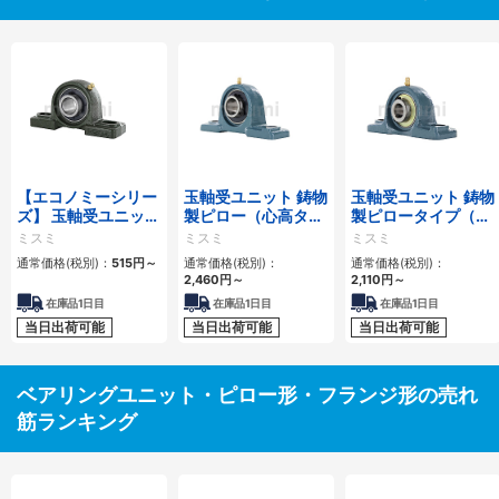
【エコノミーシリー
玉軸受ユニット 鋳物
玉軸受ユニット 鋳物
ズ】 玉軸受ユニッ
製ピロー（心高タイ
製ピロータイプ（耐
ト －ピロータイプ
プ）
熱用）
ミスミ
ミスミ
ミスミ
（鋳物）－
通常価格(税別)：
515円
～
通常価格(税別)：
通常価格(税別)：
2,460円
～
2,110円
～
在庫品1日目
在庫品1日目
在庫品1日目
当日出荷可能
当日出荷可能
当日出荷可能
ベアリングユニット・ピロー形・フランジ形の売れ
筋ランキング