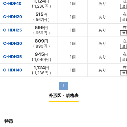
1,124
在
円
C-HDF40
1個
あり
(
1,236円
)
当
515
在
円
C-HDH20
1個
あり
(
567円
)
当
599
在
円
C-HDH25
1個
あり
(
659円
)
当
809
在
円
C-HDH30
1個
あり
(
890円
)
当
945
在
円
C-HDH35
1個
あり
(
1,040円
)
当
1,124
在
円
C-HDH40
1個
あり
(
1,236円
)
当
1
外形図・規格表
特徴