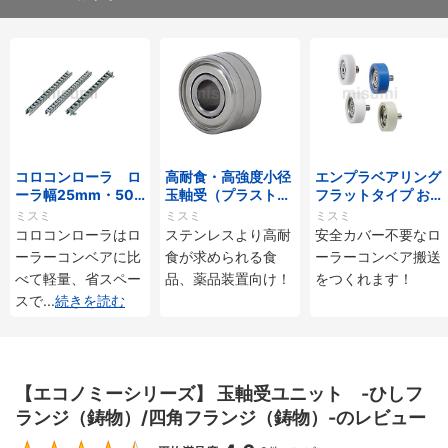
コロコンローラ ロ
高耐食・高強度小径
エンプラベアリング
ーラ幅25mm・50
玉軸受（プラストロ
フラットタイプ おね
mmタイプ
ベアリング）
じ付
ミスミ
ミスミ
ミスミ
コロコンローラはロ
ステンレスより高耐
安全カバー不要なロ
ーラーコンベアに比
食が求められる食
ーラーコンベア搬送
べて軽量、省スペー
品、薬品装置向け！
をつくれます！
スで
...
続きを読む
【エコノミーシリーズ】 玉軸受ユニット -ひしフ
ランジ（鋳物）/四角フランジ（鋳物）-のレビュー