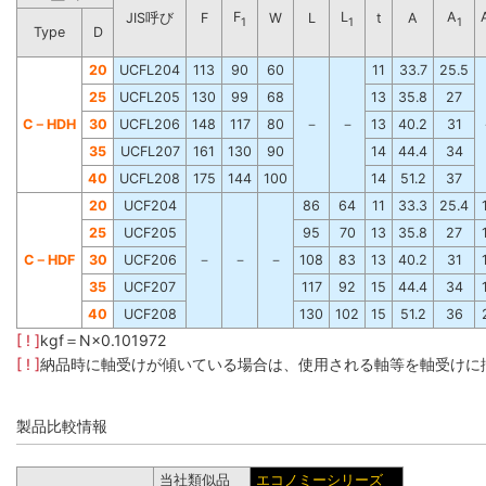
F
L
A
JIS呼び
F
W
L
t
A
1
1
1
Type
D
20
UCFL204
113
90
60
11
33.7
25.5
25
UCFL205
130
99
68
13
35.8
27
C－HDH
30
UCFL206
148
117
80
－
－
13
40.2
31
35
UCFL207
161
130
90
14
44.4
34
40
UCFL208
175
144
100
14
51.2
37
20
UCF204
86
64
11
33.3
25.4
25
UCF205
95
70
13
35.8
27
C－HDF
30
UCF206
－
－
－
108
83
13
40.2
31
35
UCF207
117
92
15
44.4
34
40
UCF208
130
102
15
51.2
36
[ ! ]
kgf＝N×0.101972
[ ! ]
納品時に軸受けが傾いている場合は、使用される軸等を軸受けに
製品比較情報
当社類似品
エコノミーシリーズ