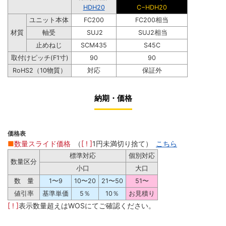
HDH20
C−HDH20
ユニット本体
FC200
FC200相当
材質
軸受
SUJ2
SUJ2相当
止めねじ
SCM435
S45C
取付けピッチ(F1寸)
90
90
RoHS2（10物質）
対応
保証外
納期・価格
価格表
■
数量スライド価格
（
[ ! ]
1円未満切り捨て）
こちら
標準対応
個別対応
数量区分
小口
大口
数 量
1〜9
10〜20
21〜50
51〜
値引率
基準単価
5％
10％
お見積り
[ ! ]
表示数量超えはWOSにてご確認ください。