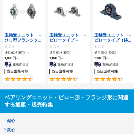
玉軸受ユニット －
玉軸受ユニット －
玉軸受ユニット －
ひし型フランジタイ
ピロータイプ－
ピロータイプ（鋳
プ－
物）－
ミスミ
ミスミ
ミスミ
通常価格(税別)：
通常価格(税別)：
通常価格(税別)：
1,160円
～
1,160円
～
1,100円
～
在庫品1日目
在庫品1日目
在庫品1日目
当日出荷可能
当日出荷可能
当日出荷可能
4.7
4.6
ベアリングユニット・ピロー形・フランジ形に関連
する通販・販売特集
偏心
変心