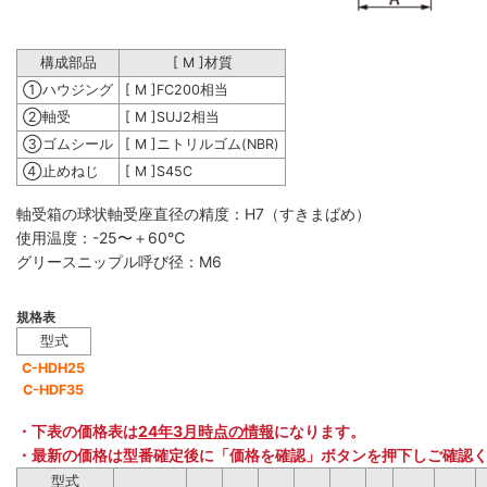
構成部品
[ M ]材質
①ハウジング
[ M ]FC200相当
②軸受
[ M ]SUJ2相当
③ゴムシール
[ M ]ニトリルゴム(NBR)
④止めねじ
[ M ]S45C
軸受箱の球状軸受座直径の精度：H7（すきまばめ）
使用温度：-25〜＋60℃
グリースニップル呼び径：M6
規格表
型式
C-HDH25
C-HDF35
・下表の価格表は
24年3月時点の情報
になります。
・最新の価格は型番確定後に「価格を確認」ボタンを押下しご確認
型式