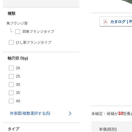
種類
カタログ
| P
角フランジ形
四角フランジタイプ
ひし形フランジタイプ
軸穴径 D(φ)
20
25
30
35
40
10
外形図/複数選択する(5)
未確定：候補が
型番
タイプ
単価(税別)