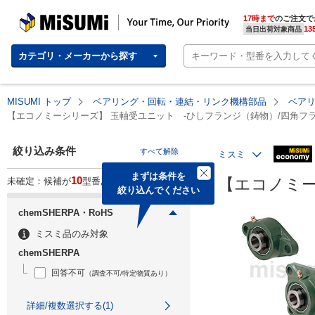
MISUMI | Your Time, Our Priority
17時まで
のご注文で
13
当日出荷対象商品
カテゴリ・メーカーから探す
MISUMI トップ
ベアリング・回転・連結・リンク機構部品
ベア
【エコノミーシリーズ】 玉軸受ユニット -ひしフランジ（鋳物）/四角フラ
絞り込み条件
すべて解除
ミスミ
まずは条件を

10
【エコノミー
未確定：候補が
型番あります。
絞り込んでください
chemSHERPA・RoHS
ミスミ品のみ対象
chemSHERPA
回答不可
（調査不可/特定物質あり）
詳細/複数選択する(1)