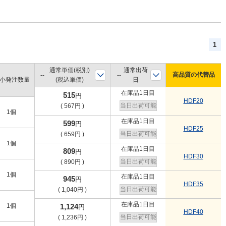
1
通常単価(税別)
通常出荷
高品質の代替品
小発注数量
(税込単価)
日
在庫品1日目
515
円
HDF20
当日出荷可能
(
567
円
)
1個
在庫品1日目
599
円
HDF25
当日出荷可能
(
659
円
)
1個
在庫品1日目
809
円
HDF30
当日出荷可能
(
890
円
)
1個
在庫品1日目
945
円
HDF35
当日出荷可能
(
1,040
円
)
在庫品1日目
1個
1,124
円
HDF40
当日出荷可能
(
1,236
円
)