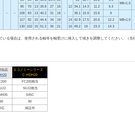
M6×1.0
95
70
13
35.8
27
16
12
34.1
14.3
11.2
6.3
－
－
－
108
83
13
40.2
31
18
－
38.1
15.9
15.6
9
117
92
15
44.4
34
19
14
42.9
17.5
20.6
12.2
M8×1.0
130
102
15
51.2
36
21
16
49.2
19
23.3
14.3
ている場合は、使用される軸等を軸受けに挿入して傾きを調整してください。（当
類似品
エコノミーシリーズ
DH20
C−HDH20
C200
FC200相当
UJ2
SUJ2相当
M435
S45C
90
90
対応
保証外