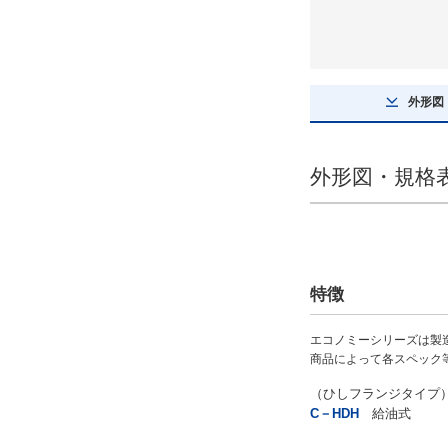
C-HDF
C-HDH
外形図
CAD
2D
3D
外形図・規格
出荷日
すべて
当日出荷可能
特徴
エコノミーシリーズは製
商品によって各スペック
（ひしフランジタイプ
C－HDH
給油式