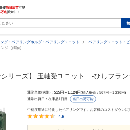
最短
当日出荷
5万点
拡大中！
リング・ベアリングホルダ・ベアリングユニット
ベアリングユニット・ピ
ンジ（鋳物）-
MISUMI economy
シリーズ】 玉軸受ユニット　-ひしフラン
通常単価(税別)
515
円
～
1,124
円
税込単価
567
円
～
1,236
円
通常出荷日：
在庫品1日目
当日出荷可能
中精度用途に特化したベアリングです。お客様のコストダウンに貢
4.6
4.6