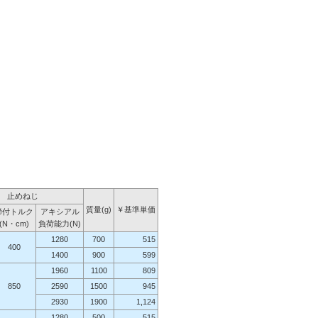
止めねじ
質量(g)
￥基準単価
締付トルク
アキシアル
(N・cm)
負荷能力(N)
1280
700
515
400
1400
900
599
1960
1100
809
850
2590
1500
945
2930
1900
1,124
1280
500
515