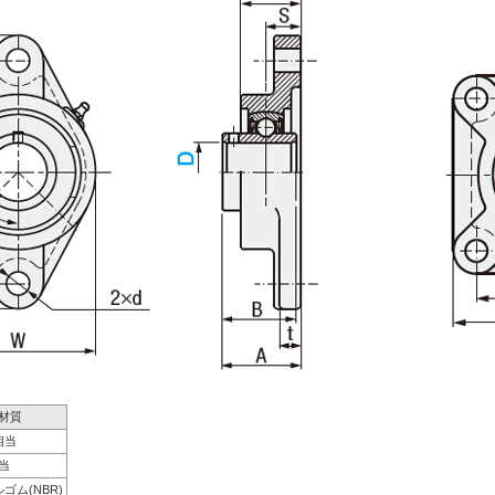
 ]材質
0相当
相当
ルゴム(NBR)