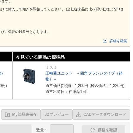
きます。
整してください。 (当社従来品に比べ硬い仕様となりま
ならびに保証の対象外となります。
詳細を確認
今見ている商品の標準品
ミスミ
物）
玉軸受ユニット －四角フランジタイプ（鋳
物）－
9
円
)
通常価格(税別)：
1,200
円
(税込価格：
1,320
円
)
通常出荷日：在庫品1日目
My部品表保存
3Dプレビュー
CADデータダウンロード
数量：
価格を確認