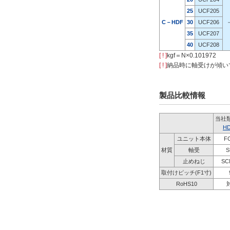
25
UCF205
C－HDF
30
UCF206
35
UCF207
40
UCF208
[ ! ]
kgf＝N×0.101972
[ ! ]
納品時に軸受けが傾い
製品比較情報
当社
H
ユニット本体
F
材質
軸受
S
止めねじ
SC
取付けピッチ(F1寸)
RoHS10