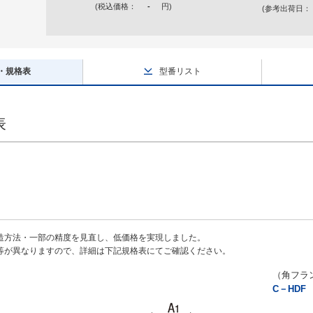
(税込価格：
-
円
)
(参考出荷日：
・規格表
型番リスト
表
造方法・一部の精度を見直し、低価格を実現しました。
等が異なりますので、詳細は下記規格表にてご確認ください。
）
（角フラ
C－HD