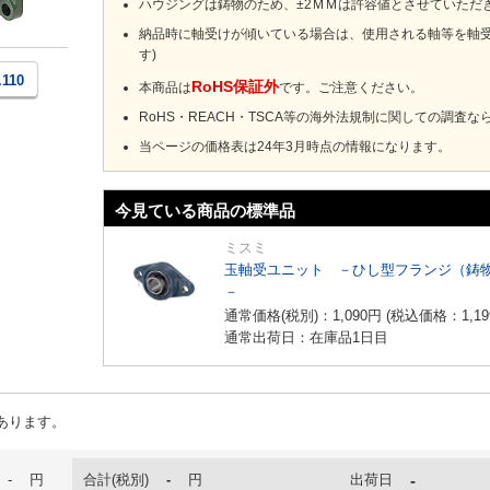
ハウジングは鋳物のため、±2ＭＭは許容値とさせていただ
納品時に軸受けが傾いている場合は、使用される軸等を軸受けに挿入して傾きを調
す)
.110
RoHS保証外
本商品は
です。ご注意ください。
RoHS・REACH・TSCA等の海外法規制に関しての調査
当ページの価格表は24年3月時点の情報になります。
今見ている商品の標準品
ミスミ
玉軸受ユニット －ひし型フランジ（鋳
－
通常価格(税別)：
1,090
円
(税込価格：
1,19
通常出荷日：在庫品1日目
あります。
-
円
合計(税別)
-
円
出荷日
-