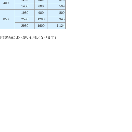
400
1400
600
599
1960
900
809
850
2590
1200
945
2930
1600
1,124
社従来品に比べ硬い仕様となります）