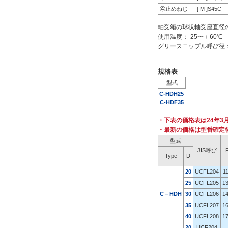
④止めねじ
[ M ]S45C
軸受箱の球状軸受座直径
使用温度：-25〜＋60℃
グリースニップル呼び径：
規格表
型式
C-HDH25
C-HDF35
・下表の価格表は
24年3
・最新の価格は型番確定
型式
JIS呼び
Type
D
20
UCFL204
1
25
UCFL205
1
C－HDH
30
UCFL206
1
35
UCFL207
1
40
UCFL208
1
20
UCF204