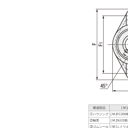
構成部品
[ M
①ハウジング
[ M ]FC20
②軸受
[ M ]SUJ2
③ゴムシール
[ M ]ニトリ