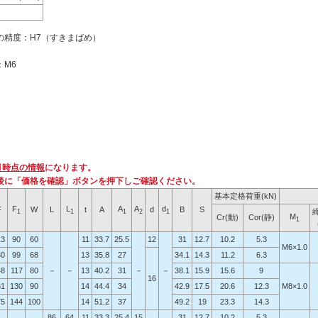
の精度：H7（すきまばめ）
M6
月時点の情報
になります。
後に「価格を確認」ボタンを押下しご確認ください。
基本定格荷重(kN)
F
L
A
A
d
F
W
L
t
A
d
B
S
1
1
1
2
1
M
Cr(動)
Cor(静)
1
13
90
60
11
33.7
25.5
12
31
12.7
10.2
5.3
M6×1.0
30
99
68
13
35.8
27
34.1
14.3
11.2
6.3
48
117
80
－
－
13
40.2
31
－
－
38.1
15.9
15.6
9
16
61
130
90
14
44.4
34
42.9
17.5
20.6
12.3
M8×1.0
75
144
100
14
51.2
37
49.2
19
23.3
14.3
86
64
11
33.3
25.4
15
31
12.7
10.2
5.3