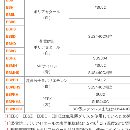
EBB
EBH
*SUJ2
ポリアセタール
EBBL
（白）
EBBS
EBHS
EBBD
SUS440C相当
帯電防止
EBHD
ポリアセタール
EBBC
（白）
EBHZ
SUS304
EBMH
*SUJ2
MCナイロン
（青）
EBMHS
SUS440C相当
EBPEH
*SUJ2
超高分子量ポリエチレン
（白）
EBPEHS
SUS440C相当
EBPKH
SUJ2
PEEK
EBPKHS
SUS440C
（灰）
EBPKHST
13Cr系ステンレスまたはSUS440C
[ ! ]
EBC・EBSZ・EBBC・EBHZは低発塵グリスを使用してい
11
[ ! ]
帯電防止ポリアセタールの表面抵抗値は1.5×10
Ω（温度23℃/湿
[ ! ]
樹脂部帯電防止ポリアセタール品は識別の為、側面にペイントマ