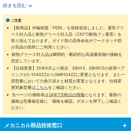
ください。過負荷がかかると破損する可能性があります。
続きを読む
騒音、振動の低減に優れています。
ローラー部がフラット形状で取り付け方法はおねじタイプです。
ご注意
樹脂材質はポリアセタール、帯電防止ポリアセタール、MCナイロ
【新商品】外輪樹脂「PEEK」を規格追加しました。通常グリ
ン、超高分子量ポリエチレンの種類があります。
ース封入品と耐熱グリース封入品（230℃耐熱フッ素系）を
取り揃えております。ガイド部の高寿命化やワークタッチ部
用途
が高温の箇所にご利用ください。
自動仕分装置（ソーター）、搬送装置
チェーンコンベア装置、自動組立ライン装置、垂直搬送装置
耐熱グリース封入品は瞬間的・断続的な高温搬送物の接触を
想定しています。
【仕様変更】25年6月より順次、EBH13、EBHS13の使用ベア
リングがL-1040ZZからSMR104ZZに変更となります。また一
部型番において六角穴深さと材質が変更となります。仕様変
更対象型番は
こちら
をご確認ください。
当ページの価格表は
24年7月時点の情報
になります。最新の
価格は型番確定後に「価格を確認」ボタンを押下しご確認く
ださい。
メカニカル部品技術窓口