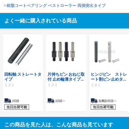
樹脂コートベアリング ベストローラー 両側突出タイプ
よく一緒に購入されている商品
回転軸 ストレートタ
片持ちピン おねじ取
ヒンジピン ストレ
イプ
付 止め輪溝タイプ・
ート割ピン止めタイ
標準タイプ・六角穴
プ
ミスミ
ミスミ
ミスミ
付タイプ
2日目
2日目～
在庫品1日目～
当日出荷可能
当日出荷可能
この商品を見た人は、こんな商品も見ています