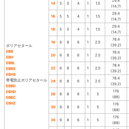
29.4
14
5
5
4
1
1.5
(14.7)
29.4
16
5
5
4
1
1.5
(14.7)
29.4
18
5
5
4
1
1.5
(14.7)
78.4
19
6
8
6
1
2.5
(39.2)
ポリアセタール
EBB
78.4
20
6
8
6
1
2.5
EBH
(39.2)
EBBL
78.4
22
6
8
6
1
2.5
EBBS
(39.2)
EBHS
78.4
帯電防止ポリアセタール
24
6
8
6
1
2.5
(39.2)
EBBD
176
EBHD
26
8
8
6
1
5
(88)
EBBC
EBHZ
176
30
9
8
6
1
5
(88)
176
35
9
8
6
1
5
(88)