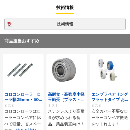
技術情報
技術情報
商品担当おすすめ
コロコンローラ ロ
高耐食・高強度小径
エンプラベアリング
ーラ幅25mm・50
玉軸受（プラストロ
フラットタイプ おね
mmタイプ
ベアリング）
じ付
ミスミ
ミスミ
ミスミ
コロコンローラはロ
ステンレスより高耐
安全カバー不要なロ
ーラーコンベアに比
食が求められる食
ーラーコンベア搬送
べて軽量、省スペー
品、薬品装置向け！
をつくれます！