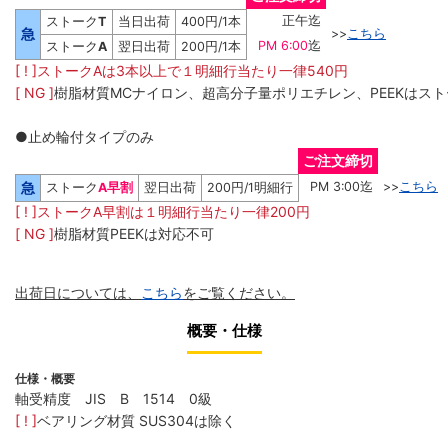
正午迄
ストーク
T
当日出荷
400円/1本
急
>>
こちら
PM 6:00
迄
ストーク
A
翌日出荷
200円/1本
[ ! ]ストークAは3本以上で１明細行当たり一律540円
[ NG ]
樹脂材質MCナイロン、超高分子量ポリエチレン、PEEKはスト
●止め輪付タイプのみ
ご注文締切
急
PM 3:00迄
>>
こちら
ストーク
A早割
翌日出荷
200円/1明細行
[ ! ]ストークA早割は１明細行当たり一律200円
[ NG ]
樹脂材質PEEKは対応不可
出荷日については、
こちら
をご覧ください。
概要・仕様
仕様・概要
軸受精度 JIS B 1514 0級
[ ! ]
ベアリング材質 SUS304は除く