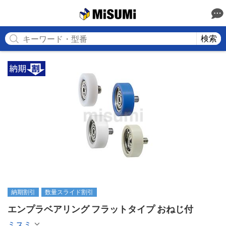
MISUMI
検索
納期割引
数量スライド割引
エンプラベアリング フラットタイプ おねじ付
ミスミ