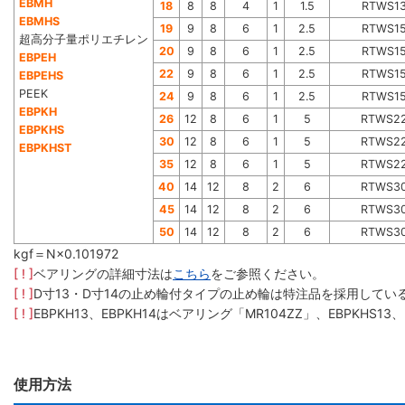
EBMH
18
8
8
4
1
1.5
RTWS1
EBMHS
19
9
8
6
1
2.5
RTWS1
超高分子量ポリエチレン
20
9
8
6
1
2.5
RTWS1
EBPEH
22
9
8
6
1
2.5
RTWS1
EBPEHS
PEEK
24
9
8
6
1
2.5
RTWS1
EBPKH
26
12
8
6
1
5
RTWS2
EBPKHS
30
12
8
6
1
5
RTWS2
EBPKHST
35
12
8
6
1
5
RTWS2
40
14
12
8
2
6
RTWS3
45
14
12
8
2
6
RTWS3
50
14
12
8
2
6
RTWS3
kgf＝N×0.101972
[ ! ]
ベアリングの詳細寸法は
こちら
をご参照ください。
[ ! ]
D寸13・D寸14の止め輪付タイプの止め輪は特注品を採用して
[ ! ]
EBPKH13、EBPKH14はベアリング「MR104ZZ」、EBPKHS
使用方法