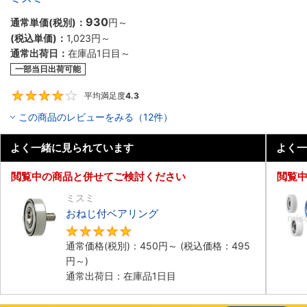
930
通常単価(税別)：
円
～
(税込単価)：
1,023円
～
通常出荷日：
在庫品1日目～
一部当日出荷可能
平均満足度
4.3
4.3
この商品のレビューをみる（12件）
よく一緒に見られています
よく一
閲覧中の商品と併せてご検討ください
閲覧
ミスミ
おねじ付ベアリング
4.8
通常価格(税別)：
450円
～
(税込価格：
495
円
～)
通常出荷日：在庫品1日目