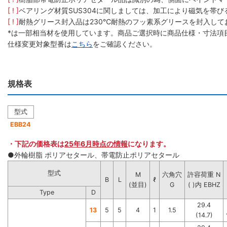
[ ! ]
ベアリング材質SUS304に関しましては、加工により磁気を帯
[ ! ]
耐熱グリース封入品は230℃耐熱のフッ素系グリースを封入して
*は一部相当材を使用しています。商品ご選択時に商品仕様・寸法項
仕様変更対象型番は
こちら
をご確認ください。
規格表
型式
EBB24
・下記の価格表は
25年6月時点の情報
になります。
●外輪樹脂 ポリアセタール、帯電防止ポリアセタール
型式
M
六角穴
許容荷重 N
B
L
ℓ
(並目)
G
( )内 EBHZ
Type
D
29.4
13
5
5
4
1
1.5
(14.7)