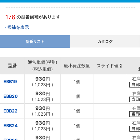
176
の型番候補があります
候補を表示
型番リスト
カタログ
通常単価(税別)
型番
最小発注数量
スライド値引
(税込単価)
930
在
円
EBB19
1個
(
1,023円
)
当日
930
在
円
EBB20
1個
(
1,023円
)
当日
930
在
円
EBB22
1個
(
1,023円
)
当日
930
在
円
EBB24
1個
(
1,023円
)
当日
930
在
円