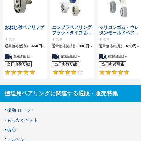
おねじ付ベアリング
エンプラベアリング
シリコンゴム・ウレ
フラットタイプ おね
タンモールドベアリ
じ付
ング フラットタイ
ミスミ
ミスミ
ミスミ
プ
通常価格(税別)：
450円
～
通常価格(税別)：
930円
～
通常価格(税別)：
620円
～
在庫品1日目～
在庫品1日目～
在庫品1日目～
当日出荷可能
当日出荷可能
当日出荷可能
4.8
4.3
搬送用ベアリングに関連する通販・販売特集
振動 ローラー
あったかベスト
偏心
デルリン