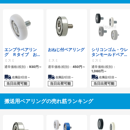
エンプラベアリン
おねじ付ベアリング
シリコンゴム・ウレ
グ Ｒタイプ おね
タンモールドベアリ
じ付
ング おねじ付フラ
ミスミ
ミスミ
ミスミ
ットタイプ
通常価格(税別)：
930円
～
通常価格(税別)：
450円
～
通常価格(税別)：
1,060円
～
在庫品1日目～
在庫品1日目～
在庫品1日目～
当日出荷可能
当日出荷可能
当日出荷可能
搬送用ベアリングの売れ筋ランキング