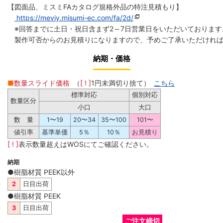
【図面品、ミスミFAカタログ規格外品の特注見積もり】
https://meviy.misumi-ec.com/fa/2d/
※回答までに土日・祝日含まず2～7日営業日をいただいております
製作可否からのお見積りになりますので、予めご了承いただければ
納期・価格
■
数量スライド価格
（
[ ! ]
1円未満切り捨て）
こちら
標準対応
個別対応
数量区分
小口
大口
数 量
1〜19
20〜34
35〜100
101〜
値引率
基準単価
5％
10％
お見積り
[ ! ]
表示数量超えはWOSにてご確認ください。
納期
●樹脂材質 PEEK以外
2
日目出荷
●樹脂材質 PEEK
3
日目出荷
ご注文締切