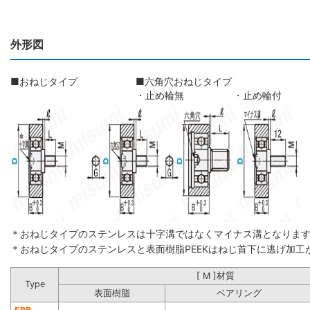
外形図
■おねじタイプ
■六角穴おねじタイプ
・止め輪無
・止め輪付
＊おねじタイプのステンレスは十字溝ではなくマイナス溝となりま
＊おねじタイプのステンレスと表面樹脂PEEKはねじ首下に逃げ加工
[ M ]材質
Type
表面樹脂
ベアリング