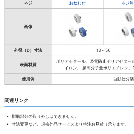
ネジ
おねじ付
ネジ無
画像
外径（D）寸法
13～50
ポリアセタール、帯電防止ポリアセター
表面材質
イロン、 超高分子量ポリエチレン、P
使用例
自動仕分装
関連リンク
樹脂部分の取り外しはできません。
寸法変更など、規格外品サービスより特注お見積り承ります。