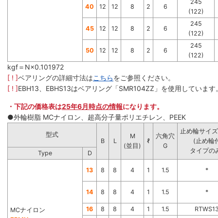
245
40
12
12
8
2
6
(122)
245
45
12
12
8
2
6
(122)
245
50
12
12
8
2
6
(122)
kgf＝N×0.101972
[ ! ]
ベアリングの詳細寸法は
こちら
をご参照ください。
[ ! ]
EBH13、EBHS13はベアリング「SMR104ZZ」を使用しています
・下記の価格表は
25年6月時点の情報
になります。
●外輪樹脂 MCナイロン、超高分子量ポリエチレン、PEEK
止め輪サイズ(
型式
M
六角穴
B
L
ℓ
(止め輪
(並目)
G
タイプの
Type
D
13
8
8
4
1
1.5
*
14
8
8
4
1
1.5
*
16
8
8
4
1
1.5
RTWS1
MCナイロン