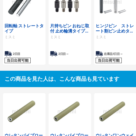
回転軸 ストレートタ
片持ちピン おねじ取
ヒンジピン ストレ
イプ
付 止め輪溝タイプ・
ート割ピン止めタイ
標準タイプ・六角穴
プ
ミスミ
ミスミ
ミスミ
付タイプ
2日目
2日目～
在庫品1日目～
当日出荷可能
当日出荷可能
この商品を見た人は、こんな商品も見ています
ウレタンパイプロー
ウレタンパイプロー
ウレタンワンウェイ