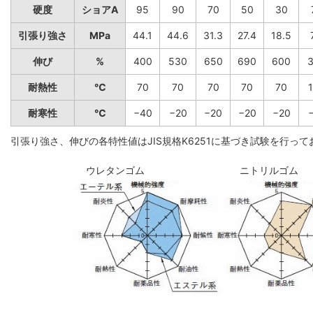
硬度
ショアA
95
90
70
50
30
引張り強さ
MPa
44.1
44.6
31.3
27.4
18.5
伸び
%
400
530
650
690
600
耐熱性
℃
70
70
70
70
70
耐寒性
℃
−40
−20
−20
−20
−20
引張り強さ、伸びの各特性値はJIS規格K6251に基づき試験を行っ
ウレタンゴム
ニトリルゴム