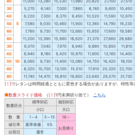
80
11,000
13,280
15,530
17,980
20,820
27,100
27,510
30
5,270
6,140
7,000
7,860
8,740
9,600
10,450
40
6,220
7,300
8,370
9,450
10,520
11,590
12,670
50
5
7,580
9,030
10,460
11,900
13,360
14,790
16,230
60
7,760
9,730
11,700
13,660
15,650
17,600
19,580
80
11,200
13,390
15,990
18,620
21,370
27,660
28,680
30
6,070
7,040
7,970
8,940
9,890
10,850
11,810
40
6,940
8,180
9,420
10,670
11,900
13,160
14,400
50
1
0
8,060
9,730
11,400
13,080
14,750
16,420
18,100
60
8,320
10,700
13,100
15,510
17,910
20,320
22,700
80
11,740
14,470
16,810
19,850
23,640
29,570
31,730
[ ! ]
ウレタンは時間経過とともに変色する場合がありますが、特性等
■
数量スライド価格
（
[ ! ]
1円未満切り捨て）
こちら
標準対応
個別対応
数量区分
小口
大口
数 量
1～4
5～15
16～
値引率
基準単価
5%
お見積り
出荷日
通常