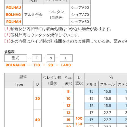
芯材
ROLNAU
ショアA90
ウレタン
ROLNAG
アルミ合金
ショアA70
(自然色)
ROLNAH
ショアA50
[ ! ]
軸端及び内径部には表面処理はつかない場合があります。
[ ! ]
芯材外周にウレタンを焼付しています。
[ ! ]
d
の内径はパイプ材の引抜面をそのまま使用している為、歪みが
1
規格表
−
−
−
型式
T
d
L
−
−
−
ROLNAU60
T10
20
L400
d
型式
d
ウレタン厚
L
1
H9
T選択
選択
選択
Type
D
アルミ
スチール
ステ
8
15
15.8
30
10
15
15.8
12
15
15.8
12
17
22.7
100
40
15
17
22.7
150
20
22
22.7