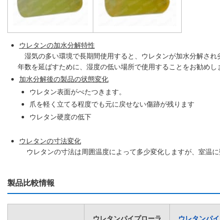
ウレタンの加水分解特性
湿気の多い環境で長期間使用すると、ウレタンが加水分解され劣
年数を延ばすために、湿度の低い場所で使用することをお勧めし
加水分解後の製品の状態変化
ウレタン表面がべたつきます。
爪を軽く立てる程度でも元に戻せない傷跡が残ります
ウレタン硬度の低下
ウレタンの寸法変化
ウレタンの寸法は周囲温度によって多少変化しますが、室温に
製品比較情報
ウレタンパイプローラ
ウレタンパイ