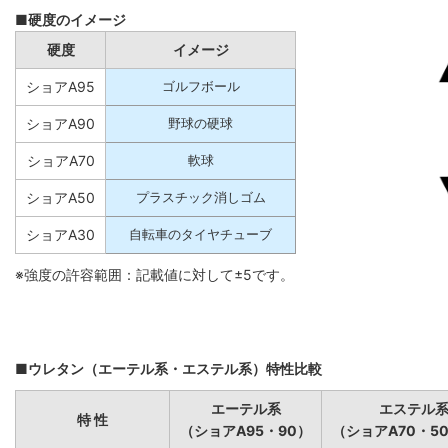
■硬度のイメージ
硬度
イメージ
ショアA95
ゴルフボール
ショアA90
野球の硬球
ショアA70
軟球
ショアA50
プラスチック消しゴム
ショアA30
自転車のタイヤチューブ
※強度の許容範囲：記載値に対して±5です。
■ウレタン（エーテル系・エステル系）特性比較
エーテル系
エステル
特 性
（ショアA95・90）
（ショアA70・5