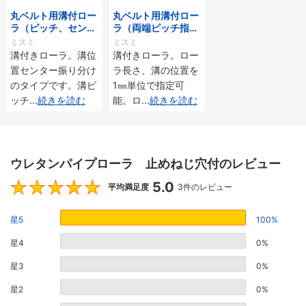
丸ベルト用溝付ロー
丸ベルト用溝付ロー
ラ（ピッチ、センタ
ラ（両端ピッチ指定
ー振り分けタイプ）
タイプ）ベアリング
ミスミ
ミスミ
ベアリング付タイプ
付タイプ
溝付きローラ。溝位
溝付きローラ。ロー
置センター振り分け
ラ長さ、溝の位置を
のタイプです。溝ピ
1㎜単位で指定可
ッチ
...
続きを読む
能。ロ
...
続きを読む
ウレタンパイプローラ 止めねじ穴付のレビュー
5.0
5
平均満足度
3件のレビュー
星5
100%
星4
0%
星3
0%
星2
0%