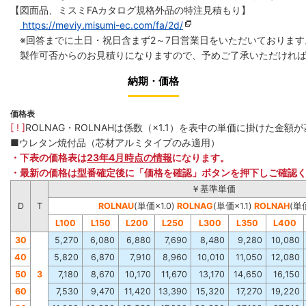
【図面品、ミスミFAカタログ規格外品の特注見積もり】
https://meviy.misumi-ec.com/fa/2d/
※回答までに土日・祝日含まず2～7日営業日をいただいております
製作可否からのお見積りになりますので、予めご了承いただければ
納期・価格
価格表
[ ! ]
ROLNAG・ROLNAHは係数（×1.1）を表中の単価に掛けた金
■ウレタン焼付品（芯材アルミタイプのみ適用）
・下表の価格表は
23年4月時点の情報
になります。
・最新の価格は型番確定後に「価格を確認」ボタンを押下しご確認
￥基準単価
D
T
ROLNAU
(単価×1.0)
ROLNAG
(単価×1.1)
R
OLNAH
(単価
L100
L1
50
L200
L250
L300
L350
L4
00
30
5,270
6,080
6,880
7,690
8,480
9,280
10,080
40
5,820
6,870
7,910
8,960
10,010
11,050
12,080
50
3
7,180
8,670
10,170
11,670
13,170
14,650
16,150
60
7,530
9,470
11,420
13,390
15,320
17,270
19,220