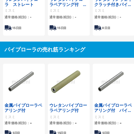
ラ ストレート
ラベアリング付 パ
クラッチ付きパイプ
イプ材タイプ
ローラ
ミスミ
ミスミ
ミスミ
通常価格(税別)：
-
通常価格(税別)：
-
通常価格(税別)：
-
15
日目
15
日目
8
日目
パイプローラの売れ筋ランキング
金属パイプローラベ
ウレタンパイプロー
金属パイプローラベ
アリング付
ラベアリング付
アリング付 パイプ
材タイプ
ミスミ
ミスミ
ミスミ
-
-
-
通常価格(税別)：
通常価格(税別)：
通常価格(税別)：
5日目
15日目
5日目