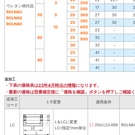
3
200
ウレタン焼付品
15
17
30
250
ROLNAU
50
5
20
300
27
30
RO
LNAG
350
25
27
30
ROLNAH
1
0
400
20
22
－
450
6
0
25
32
－
500
3
0
32
－
25
41
－
80
30
41
－
35
41
－
追加工
・下表の価格表は
23年4月時点の情報
になります。
・最新の価格は型番確定後に「価格を確認」ボタンを押下しご確認
追加工
L寸変更
適用条件
コード
LをLCに変更
LC
[ ! ]
50≦LC≦499
ROLNAU
LC=指定1mm単位