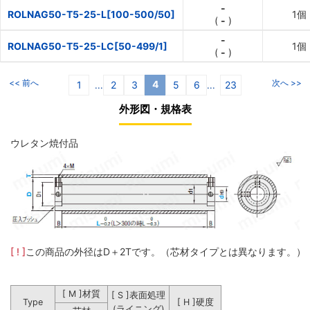
-
ROLNAG50-T5-25-L[100-500/50]
1個
(
-
)
-
ROLNAG50-T5-25-LC[50-499/1]
1個
(
-
)
<< 前へ
次へ >>
4
1
2
3
5
6
23
...
...
外形図・規格表
ウレタン焼付品
[ ! ]
この商品の外径はD＋2Tです。（芯材タイプとは異なります。）
[ M ]材質
[ S ]表面処理
Type
[ H ]硬度
(ライニング)