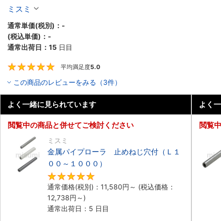
ミスミ
通常単価(税別)：
-
(税込単価)：
-
通常出荷日：
15
日目
平均満足度
5.0
5
この商品のレビューをみる（3件）
よく一緒に見られています
よく一
閲覧中の商品と併せてご検討ください
閲覧
ミスミ
金属パイプローラ 止めねじ穴付（Ｌ１
００～１０００）
5
通常価格(税別)：
11,580
円
～
(税込価格：
12,738
円
～)
通常出荷日：5 日目