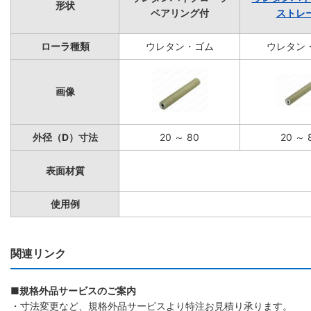
形状
ベアリング付
ストレ
ローラ種類
ウレタン・ゴム
ウレタン
画像
外径（D）寸法
20 ～ 80
20 ～ 
表面材質
使用例
関連リンク
■規格外品サービスのご案内
・寸法変更など、規格外品サービスより特注お見積り承ります。