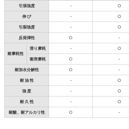
引張強度
-
○
伸 び
-
○
引裂強度
-
○
反発弾性
○
-
滑り摩耗
-
○
耐摩耗性
衝突摩耗
○
-
耐加水分解性
○
-
耐 油 性
-
○
強 度
-
○
耐 久 性
-
○
耐酸、耐アルカリ性
○
-