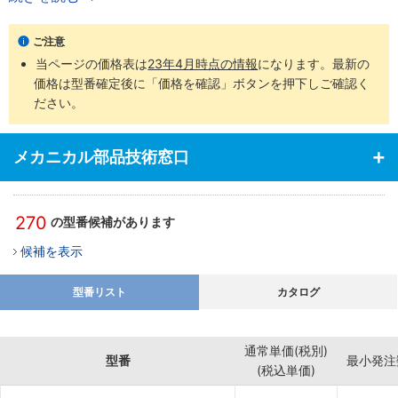
材質は芯金と圧入ブッシュががアルミ合金です。
また、追加工（LC）にて全長1ミリ単位での指定が可能です。
ご注意
当ページの価格表は
23年4月時点の情報
になります。最新の
価格は型番確定後に「価格を確認」ボタンを押下しご確認く
ださい。
メカニカル部品技術窓口
270
の型番候補があります
候補を表示
型番リスト
カタログ
通常単価(税別)
型番
最小発注
(税込単価)
-