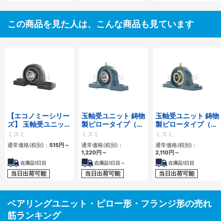
この商品を見た人は、こんな商品も見ています
【エコノミーシリー
玉軸受ユニット 鋳物
玉軸受ユニット 鋳物
ズ】 玉軸受ユニッ
製ピロータイプ（テ
製ピロータイプ（耐
ト －ピロータイプ
ーパ穴タイプ）
熱用）
ミスミ
ミスミ
ミスミ
（鋳物）－
通常価格(税別)：
515円
～
通常価格(税別)：
通常価格(税別)：
1,220円
～
2,110円
～
在庫品1日目
在庫品1日目～
在庫品1日目
当日出荷可能
当日出荷可能
当日出荷可能
ベアリングユニット・ピロー形・フランジ形の売れ
筋ランキング