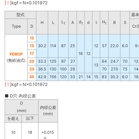
[ ! ]
kgf＝N×0.101972
型式
基本
L
d
H
H
L
A
d
t
B
S
1
1
1
Type
D
Cr(
12
15
30.2
114
87
25
12
57
22.0
6.0
9.
17
16
12
PDRCP
(無給油式)
20
33.3
125
97
27
64
24.7
7.0
12
13
25
36.5
130
100
29
70
27.0
7.5
14
30
42.9
156
120
33
21
14
15
83
30.3
8.0
19
[ ! ]
kgf＝N×0.101972
■ D穴 内径公差
D
内径公差
(mm)
(mm)
を超え
以下
10
18
+0.015
0