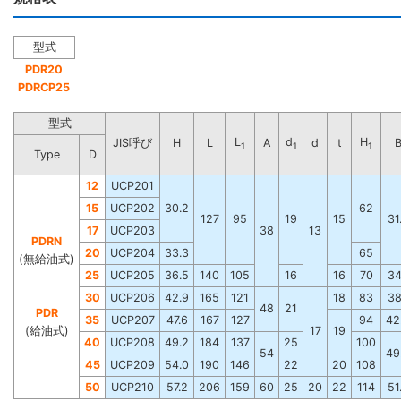
型式
PDR20
PDRCP25
型式
L
d
H
JIS呼び
H
L
A
d
t
1
1
1
Type
D
12
UCP201
15
UCP202
30.2
62
127
95
19
15
31
17
UCP203
38
13
PDRN
20
UCP204
33.3
65
(無給油式)
25
UCP205
36.5
140
105
16
16
70
34
30
UCP206
42.9
165
121
18
83
38
48
21
PDR
35
UCP207
47.6
167
127
94
42
(給油式)
17
19
40
UCP208
49.2
184
137
25
100
54
49
45
UCP209
54.0
190
146
22
20
108
50
UCP210
57.2
206
159
60
25
20
22
114
51