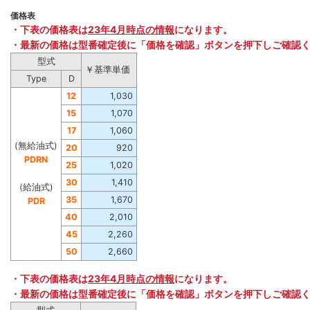
価格表
・下表の価格表は
23年4月時点の情報
になります。
・最新の価格は型番確定後に「価格を確認」ボタンを押下しご確認
型式
￥基準単価
Type
D
12
1,030
15
1,070
17
1,060
(無給油式)
20
920
PDRN
25
1,020
30
1,410
(給油式)
35
1,670
PDR
40
2,010
45
2,260
50
2,660
・下表の価格表は
23年4月時点の情報
になります。
・最新の価格は型番確定後に「価格を確認」ボタンを押下しご確認