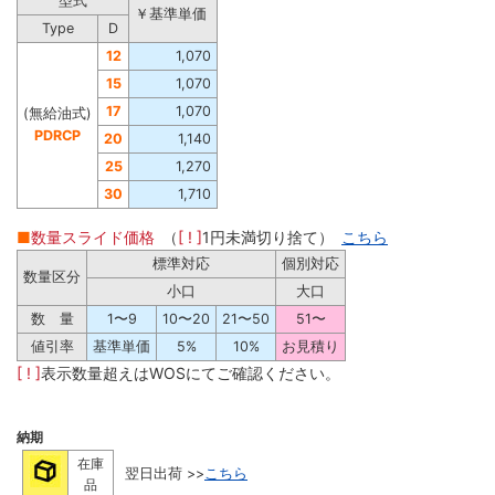
型式
￥基準単価
Type
D
12
1,070
15
1,070
17
1,070
(無給油式)
PDRCP
20
1,140
25
1,270
30
1,710
■
数量スライド価格
（
[ ! ]
1円未満切り捨て）
こちら
標準対応
個別対応
数量区分
小口
大口
数 量
1〜9
10〜20
21〜50
51〜
値引率
基準単価
5%
10%
お見積り
[ ! ]
表示数量超えはWOSにてご確認ください。
納期
在庫
翌日出荷 >>
こちら
品