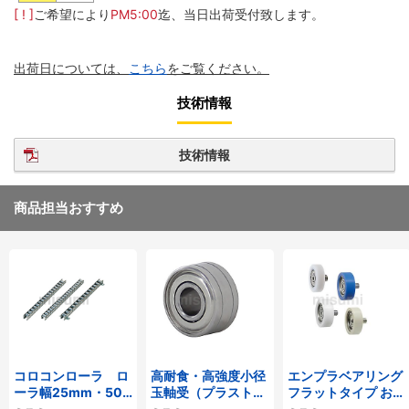
[ ! ]
ご希望により
PM5:00
迄、当日出荷受付致します。
出荷日については、
こちら
をご覧ください。
技術情報
技術情報
商品担当おすすめ
コロコンローラ ロ
高耐食・高強度小径
エンプラベアリング
ーラ幅25mm・50
玉軸受（プラストロ
フラットタイプ おね
mmタイプ
ベアリング）
じ付