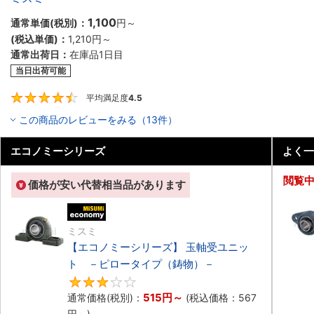
1,100
通常単価(税別)：
円
～
(税込単価)：
1,210円
～
通常出荷日：
在庫品1日目
当日出荷可能
平均満足度
4.5
4.5
この商品のレビューをみる（13件）
エコノミーシリーズ
よく一
閲覧
価格が安い代替相当品があります
エコノミー品
ミスミ
【エコノミーシリーズ】 玉軸受ユニッ
ト －ピロータイプ（鋳物）－
3.3
515円
～
通常価格(税別)：
(税込価格：
567
円
～)