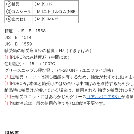
②軸受
[ M ]SUJ2
③ゴムシール
[ M ]ニトリルゴム(NBR)
④止めねじ
[ M ]SCM435
精度： JIS B 1558
JIS B 1514
JIS B 1559
軸受箱の軸受座直径の精度：H7（すきまばめ）
[ ! ]
PDRCPのみ精度J7（中間ばめ）
使用温度：－15～＋100℃
グリースニップル呼び径：1/4-28 UNF（ユニファイ規格）
[ ! ]
玉軸受ユニットは調心機能を有するため、軸受がわずかに動きま
[ ! ]
PDRCPは本体と軸受けのはめ合いは中間ばめを維持するため少
納品時に軸受けが傾いている場合は、使用される 軸等を軸受けに挿
[ ! ]
玉軸受ユニットにはあらかじめグリース
（アルバニア
S3
）
が適量
[ ! ]
無給油式は一般の使用条件であれば給油不要です。
規格表