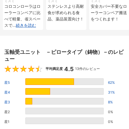
ミスミ
ミスミ
ミスミ
コロコンローラはロ
ステンレスより高耐
安全カバー不要なロ
ーラーコンベアに比
食が求められる食
ーラーコンベア搬送
べて軽量、省スペー
品、薬品装置向け！
をつくれます！
スで
...
続きを読む
玉軸受ユニット －ピロータイプ（鋳物）－のレビ
ュー
4.5
4.5
平均満足度
13件のレビュー
星5
62%
星4
31%
星3
8%
星2
0%
星1
0%