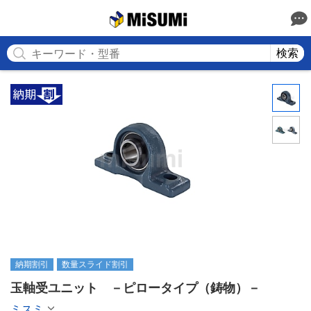
MISUMI
検索
納期割引
数量スライド割引
玉軸受ユニット　－ピロータイプ（鋳物）－
ミスミ