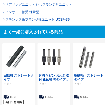
ベアリングユニット ひしフランジ形ユニット
インサート軸受 軽量型
ステンレス角フランジ形ユニット UCSF-S6
よく一緒に購入されている商品
回転軸 ストレートタ
片持ちピン おねじ取
駆動軸 ストレート
イプ
付 止め輪溝タイプ・
タイプ
標準タイプ・六角穴
ミスミ
ミスミ
ミスミ
付タイプ
2日目
2日目～
5日目～
当日出荷可能