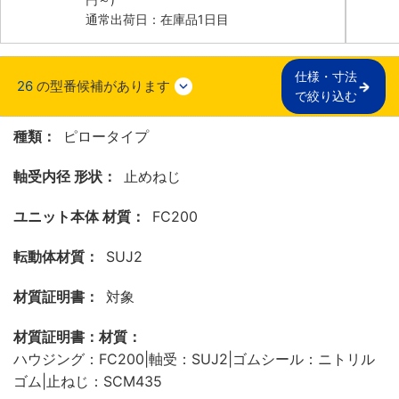
通常出荷日：在庫品1日目
仕様・寸法

26
の型番候補があります
で絞り込む
種類：
ピロータイプ
軸受内径 形状：
止めねじ
ユニット本体 材質：
FC200
転動体材質：
SUJ2
材質証明書：
対象
材質証明書：材質：
ハウジング：FC200|軸受：SUJ2|ゴムシール：ニトリル
ゴム|止ねじ：SCM435