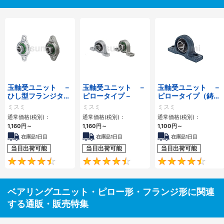
玉軸受ユニット －
玉軸受ユニット －
玉軸受ユニット －
ひし型フランジタイ
ピロータイプ－
ピロータイプ（鋳
プ－
物）－
ミスミ
ミスミ
ミスミ
通常価格(税別)：
通常価格(税別)：
通常価格(税別)：
1,160円
～
1,160円
～
1,100円
～
在庫品1日目
在庫品1日目
在庫品1日目
当日出荷可能
当日出荷可能
当日出荷可能
4.7
4.6
ベアリングユニット・ピロー形・フランジ形に関連
する通販・販売特集