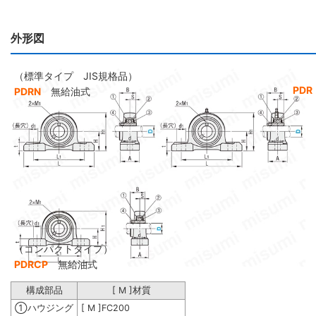
外形図
（標準タイプ JIS規格品）
PDR
PDRN
無給油式
（コンパクトタイプ）
PDRCP
無給油式
構成部品
[ M ]材質
①ハウジング
[ M ]FC200