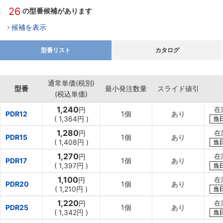
26
の型番候補があります
候補を表示
型番リスト
カタログ
通常単価(税別)
型番
最小発注数量
スライド値引
(税込単価)
1,240
在
円
PDR12
1個
あり
(
1,364円
)
当
1,280
在
円
PDR15
1個
あり
(
1,408円
)
当
1,270
在
円
PDR17
1個
あり
(
1,397円
)
当
1,100
在
円
PDR20
1個
あり
(
1,210円
)
当
1,220
在
円
PDR25
1個
あり
(
1,342円
)
当