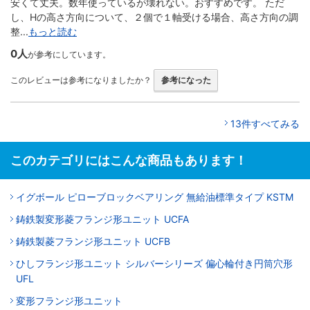
安くて丈夫。数年使っているが壊れない。おすすめです。 ただ
し、Hの高さ方向について、２個で１軸受ける場合、高さ方向の調
整...
もっと読む
0人
が参考にしています。
このレビューは参考になりましたか？
参考になった
13件すべてみる
このカテゴリにはこんな商品もあります！
イグボール ピローブロックベアリング 無給油標準タイプ KSTM
鋳鉄製変形菱フランジ形ユニット UCFA
鋳鉄製菱フランジ形ユニット UCFB
ひしフランジ形ユニット シルバーシリーズ 偏心輪付き円筒穴形
UFL
変形フランジ形ユニット