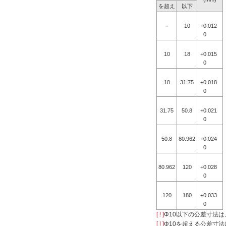
を超え
以下
－
10
+0.012
0
10
18
+0.015
0
18
31.75
+0.018
0
31.75
50.8
+0.021
0
50.8
80.962
+0.024
0
80.962
120
+0.028
0
120
180
+0.033
0
[ ! ]
Φ10以下の公差寸法
[ ! ]
Φ10を超える公差寸法はJI