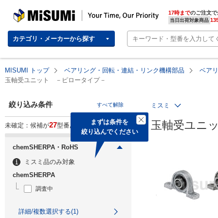
MISUMI | Your Time, Our Priority
17時まで
のご注文で
13
当日出荷対象商品
カテゴリ・メーカーから探す
MISUMI トップ
ベアリング・回転・連結・リンク機構部品
ベア
玉軸受ユニット －ピロータイプ－
絞り込み条件
すべて解除
ミスミ
まずは条件を

玉軸受ユニ
27
未確定：候補が
型番あります。
絞り込んでください
chemSHERPA・RoHS
ミスミ品のみ対象
chemSHERPA
調査中
詳細/複数選択する(1)