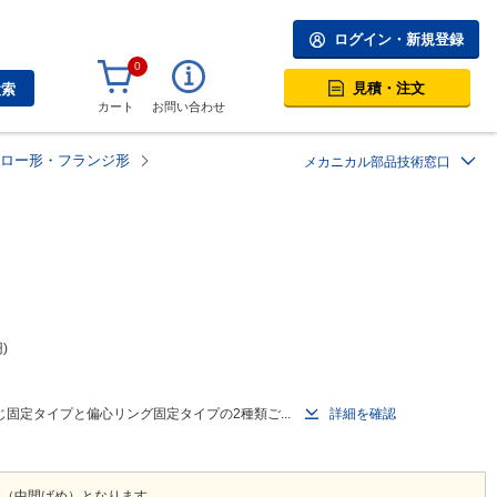
ログイン・新規登録
0
見積・注文
検索
カート
お問い合わせ
ロー形・フランジ形
メカニカル部品技術窓口
円
定タイプと偏心リング固定タイプの2種類ご...
詳細を確認
J7（中間ばめ）となります。