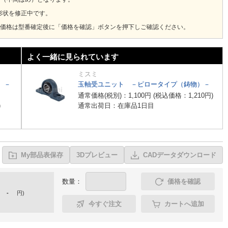
形状を修正中です。
価格は型番確定後に「価格を確認」ボタンを押下しご確認ください。
よく一緒に見られています
ミスミ
 －
玉軸受ユニット －ピロータイプ（鋳物）－
通常価格(税別)：
1,100
円
(税込価格：
1,210
円
)
)
通常出荷日：在庫品1日目
My部品表保存
3Dプレビュー
CADデータダウンロード
数量：
価格を確認
-
円
)
今すぐ注文
カートへ追加