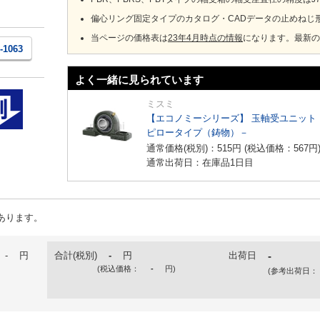
偏心リング固定タイプのカタログ・CADデータの止めねじ
当ページの価格表は
23年4月時点の情報
になります。最新の
1-1063
よく一緒に見られています
ミスミ
【エコノミーシリーズ】 玉軸受ユニット
ピロータイプ（鋳物）－
通常価格(税別)：
515
円
(税込価格：
567
円
通常出荷日：在庫品1日目
あります。
-
円
合計(税別)
-
円
出荷日
-
(税込価格：
-
円
)
(参考出荷日：