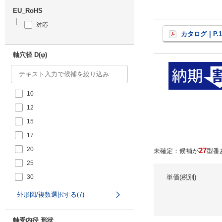
EU_RoHS
対応
カタログ
| P.
軸穴径 D(φ)
10
12
15
17
20
27
未確定：候補が
型番
25
30
単価(税別)
外形図/複数選択する(7)
軸受内径 形状