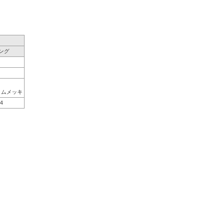
ング
ロムメッキ
4