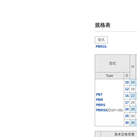
タイプ
PBR
規格表
PBRS
PBRSX
型式
PBT
PBR15
CAD
型式
H
2D
Type
D
3D
10
18
12
19
PBT
15
22
出荷日
PBR
17
24
PBRS
すべて
20
28
PBRSX
(D10〜25)
25
32
当日出荷可能
30
36
基本定格荷重