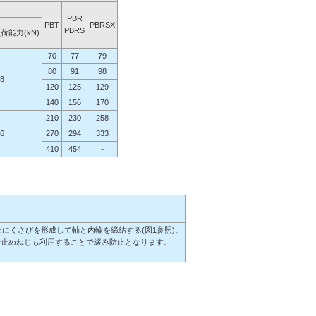
PBR
PBT
PBRSX
PBRS
荷能力(kN)
70
77
79
80
91
98
88
120
125
129
140
156
170
210
230
258
76
270
294
333
410
454
－
上にくさびを形成して軸と内輪を締結する(図1参照)。
で止めねじも利用することで緩み防止となります。