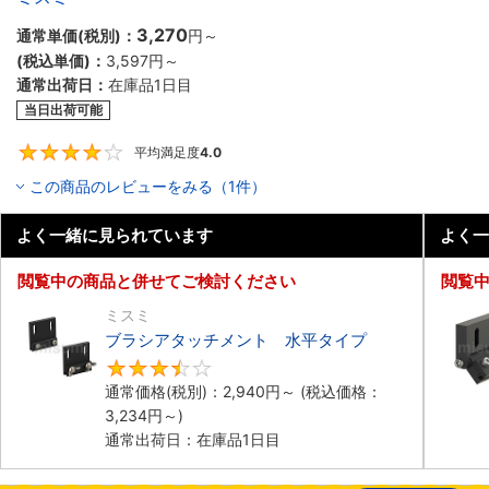
3,270
通常単価(税別)：
円
～
(税込単価)：
3,597円
～
通常出荷日：
在庫品1日目
当日出荷可能
平均満足度
4.0
4
この商品のレビューをみる（1件）
よく一緒に見られています
よく一
閲覧中の商品と併せてご検討ください
閲覧
ミスミ
ブラシアタッチメント 水平タイプ
3.4
通常価格(税別)：
2,940円
～
(税込価格：
3,234円
～)
通常出荷日：在庫品1日目