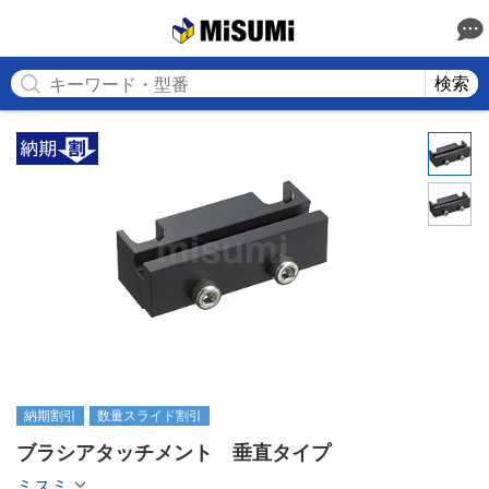
MISUMI
検索
納期割引
数量スライド割引
ブラシアタッチメント　垂直タイプ
ミスミ