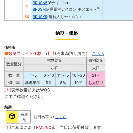
BRUSN5
(6ナイロン)
5
®
BRUSM5
(導電性ナイロン モノエイト
)
5K
BRUSK5
(砥粒入りナイロン)
納期・価格
価格表
■
数量スライド価格
（
[ ! ]
1円未満切り捨て）
こちら
標準対応
個別対応
数量区分
小口
大口
数 量
1〜5
6〜10
11〜15
16〜20
21～
値引率
基準単価
5％
8％
10％
お見積り
[ ! ]
表示数量超えはWOS
にてご確認ください。
納期
在庫
翌日出荷 >>
こちら
品
[ ! ]
ご希望により
PM5:00
迄、当日出荷受付致します。