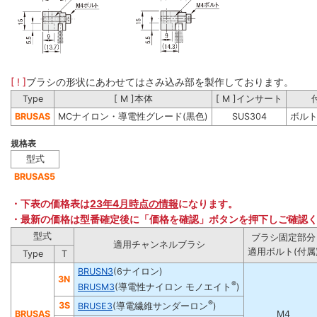
[ ! ]
ブラシの形状にあわせてはさみ込み部を製作しております。
Type
[ M ]本体
[ M ]インサート
BRUSAS
MCナイロン・導電性グレード(黒色)
SUS304
ボルト(
規格表
型式
BRUSA
S5
・下表の価格表は
23年4月時点の情報
になります。
・最新の価格は型番確定後に「価格を確認」ボタンを押下しご確認
型式
ブラシ固定部分
適用チャンネルブラシ
適用ボルト(付属
Type
T
BRUSN3
(6ナイロン)
3N
®
BRUSM3
(導電性ナイロン モノエイト
)
®
3S
BRUSE3
(導電繊維サンダーロン
)
BRUSAS
M4