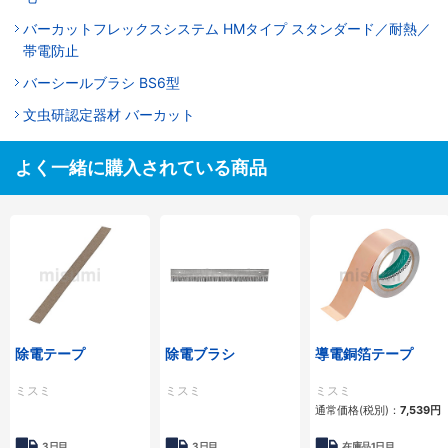
バーカットフレックスシステム HMタイプ スタンダード／耐熱／
帯電防止
バーシールブラシ BS6型
文虫研認定器材 バーカット
よく一緒に購入されている商品
除電テープ
除電ブラシ
導電銅箔テープ
ミスミ
ミスミ
ミスミ
通常価格(税別)：
7,539円
3日目
3日目
在庫品1日目