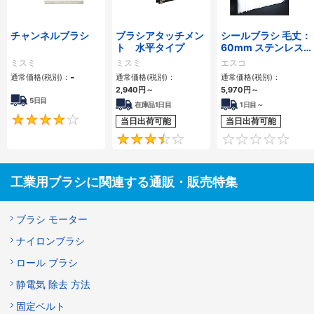
チャンネルブラシ
ブラシアタッチメン
シールブラシ 毛丈：
ト 水平タイプ
60mm ステンレス
フレーム ポリプロピ
ミスミ
ミスミ
エスコ
レン毛
-
通常価格(税別)：
通常価格(税別)：
通常価格(税別)：
2,940円
～
5,970円
～
5日目
在庫品1日目
1日目～
4.1
当日出荷可能
当日出荷可能
3.4
工業用ブラシに関連する通販・販売特集
ブラシ モーター
ナイロンブラシ
ロール ブラシ
静電気 除去 方法
固定ベルト