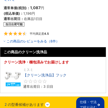
1,087
通常単価(税別)：
円
(税込単価)：
1,196円
通常出荷日：
在庫品1日目
当日出荷可能
平均満足度
4.5
4.5
この商品のレビューをみる（8件）
この商品のクリーン洗浄品
クリーン洗浄・梱包済みでお届けします
ミスミ
【クリーン洗浄品】フック
0
通常出荷日：3 日目
仕様・寸法

2
の型番候補があります
で絞り込む