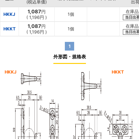
(税込単価)
出
1,087
在庫品
円
HKKJ
1個
(
1,196円
)
当日出
1,087
在庫品
円
HKKT
1個
(
1,196円
)
当日出
1
外形図・規格表
HKKJ
HKKT