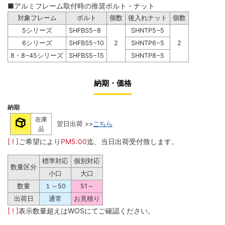
■アルミフレーム取付時の推奨ボルト・ナット
対象フレーム
ボルト
個数
後入れナット
個数
5シリーズ
SHFBS5−8
SHNTP5−5
6シリーズ
SHFBS5−10
2
SHNTP6−5
2
8・8−45シリーズ
SHFBS5−15
SHNTP8−5
納期・価格
納期
在庫
翌日出荷 >>
こちら
品
[ ! ]
ご希望により
PM5:00
迄、当日出荷受付致します。
標準対応
個別対応
数量区分
小口
大口
数量
１～50
51～
出荷日
通常
お見積り
[ ! ]
表示数量超えはWOSにてご確認ください。