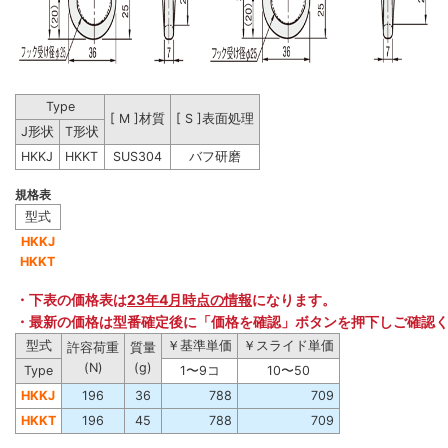
Type
[ M ]材質
[ S ]表面処理
J形状
T形状
HKKJ
HKKT
SUS304
バフ研磨
規格表
型式
HKKJ
HKKT
・下表の価格表は
23年4月時点の情報
になります。
・最新の価格は型番確定後に「価格を確認」ボタンを押下しご確認
型式
￥基準単価
￥スライド単価
許容荷重
質量
(N)
(g)
Type
1〜9コ
10〜50
HKKJ
196
36
788
709
HKKT
196
45
788
709