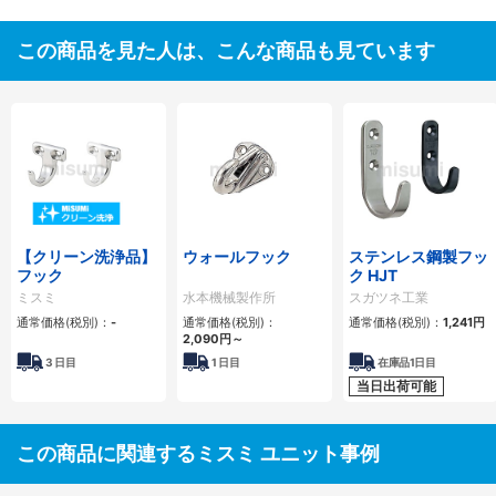
この商品を見た人は、こんな商品も見ています
【クリーン洗浄品】
ウォールフック
ステンレス鋼製フッ
フック
ク HJT
ミスミ
水本機械製作所
スガツネ工業
通常価格(税別)：
-
通常価格(税別)：
通常価格(税別)：
1,241円
2,090円
～
3
日目
1
日目
在庫品1日目
当日出荷可能
この商品に関連するミスミ ユニット事例