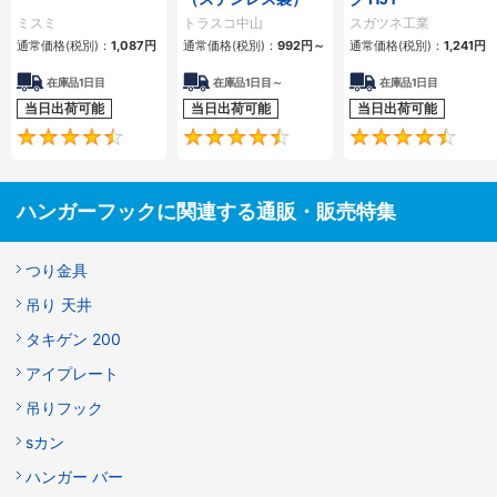
ミスミ
トラスコ中山
スガツネ工業
通常価格(税別)：
1,087円
通常価格(税別)：
992円
～
通常価格(税別)：
1,241円
在庫品1日目
在庫品1日目～
在庫品1日目
当日出荷可能
当日出荷可能
当日出荷可能
4.5
4.5
ハンガーフックに関連する通販・販売特集
つり金具
吊り 天井
タキゲン 200
アイプレート
吊りフック
sカン
ハンガー バー