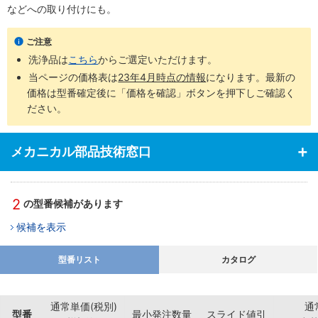
などへの取り付けにも。
ご注意
洗浄品は
こちら
からご選定いただけます。
当ページの価格表は
23年4月時点の情報
になります。最新の
価格は型番確定後に「価格を確認」ボタンを押下しご確認く
ださい。
メカニカル部品技術窓口
2
の型番候補があります
候補を表示
型番リスト
カタログ
通常単価(税別)
通
型番
最小発注数量
スライド値引