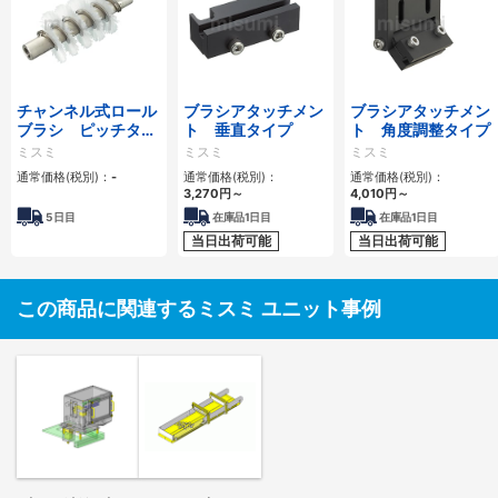
チャンネル式ロール
ブラシアタッチメン
ブラシアタッチメン
ブラシ ピッチタイ
ト 垂直タイプ
ト 角度調整タイプ
プ
ミスミ
ミスミ
ミスミ
通常価格(税別)：
-
通常価格(税別)：
通常価格(税別)：
3,270
円
～
4,010
円
～
5
日目
在庫品1日目
在庫品1日目
当日出荷可能
当日出荷可能
この商品に関連するミスミ ユニット事例