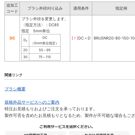
追加工
ブラシ外径刈り込み
適用条件
指定例
コード
ブラシ外径を変更します。
〈指定方法〉：DC85
指定 5mm単位
DC
DC
[ ! ]
DC＜D
BRUSNR20-80-150-1
D
1
（5mm単位指定）
20
55～95
30
75～115
関連リンク
ブラシ概要
規格外品サービスへのご案内
特注お見積もりおよびご注文を承っております。
製作可否を含めたお見積もりとなるため、製作が不可能な場合もご