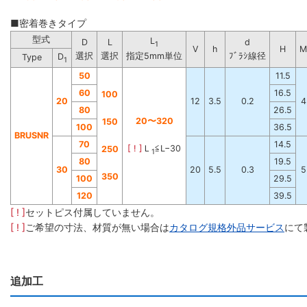
■密着巻きタイプ
型式
L
D
L
d
1
V
h
H
M
選択
選択
ﾌﾞﾗｼ線径
指定5mm単位
D
Type
1
50
11.5
60
16.5
100
20
12
3.5
0.2
4
80
26.5
20
〜
320
150
100
36.5
BRUSNR
70
14.5
[ ! ]
Ｌ
≦L−30
250
1
80
19.5
30
20
5.5
0.3
5
350
100
29.5
120
39.5
[ ! ]
セットピス付属していません。
[ ! ]
ご希望の寸法、材質が無い場合は
カタログ規格外品サービス
にて
追加工