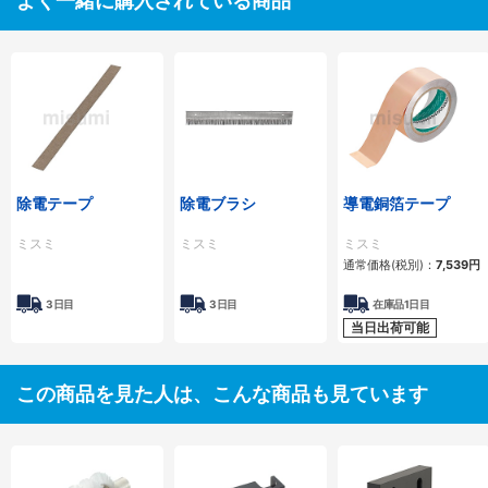
よく一緒に購入されている商品
除電テープ
除電ブラシ
導電銅箔テープ
ミスミ
ミスミ
ミスミ
通常価格(税別)：
7,539
円
3日目
3日目
在庫品1日目
当日出荷可能
この商品を見た人は、こんな商品も見ています