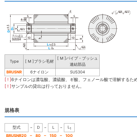
[ M ]パイプ・ブッシュ
Type
[ M ]ブラシ毛材
連結部品
BRUSNR
6ナイロン
SUS304
[ ! ]
6ナイロンは濃塩酸、濃硫酸、ギ酸、フェノール酸で溶解するた
[ ! ]
サンプルの貸出は行っておりません。
規格表
L
型式
−
D
−
L
−
1
−
−
−
BRUSNR20
80
150
100