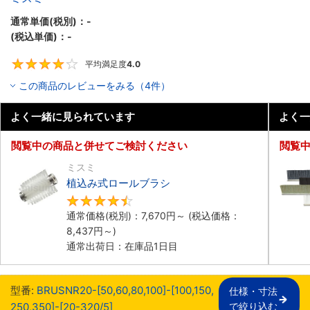
通常単価(税別)：
-
(税込単価)：
-
平均満足度
4.0
4
この商品のレビューをみる（4件）
よく一緒に見られています
よく一
閲覧中の商品と併せてご検討ください
閲覧
ミスミ
植込み式ロールブラシ
4.5
通常価格(税別)：
7,670
円
～
(税込価格：
8,437
円
～)
通常出荷日：在庫品1日目
型番:
BRUSNR20-[50,​60,​80,​100]-[100,​150,​
仕様・寸法

250,​350]-[20-320/5]
で絞り込む