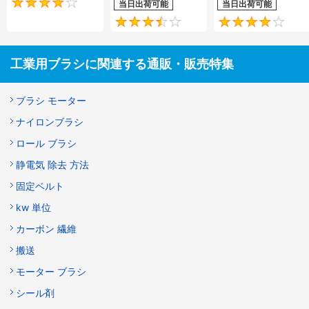
4.1
当日出荷可能
当日出荷可能
3.4
工業用ブラシに関連する通販・販売特集
ブラシ モーター
ナイロンブラシ
ロール ブラシ
静電気 除去 方法
固定ベルト
kw 単位
カーボン 繊維
搬送
モーター ブラシ
シール剤