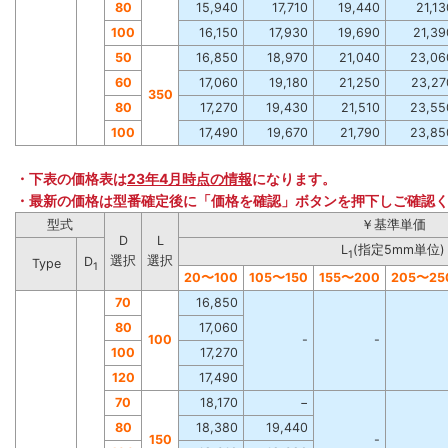
80
15,940
17,710
19,440
21,13
100
16,150
17,930
19,690
21,39
50
16,850
18,970
21,040
23,06
60
17,060
19,180
21,250
23,27
350
80
17,270
19,430
21,510
23,55
100
17,490
19,670
21,790
23,85
・下表の価格表は
23年4月時点の情報
になります。
・最新の価格は型番確定後に「価格を確認」ボタンを押下しご確認
型式
￥基準単価
D
L
L
(指定5mm単位)
1
選択
選択
D
Type
1
20
〜
100
105
〜
150
155
〜
200
205
〜
25
70
16,850
80
17,060
100
-
-
100
17,270
120
17,490
70
18,170
−
80
18,380
19,440
150
-