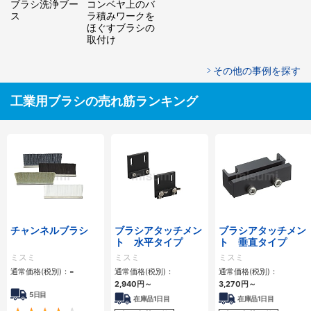
ブラシ洗浄ブー
コンベヤ上のバ
ス
ラ積みワークを
ほぐすブラシの
取付け
その他の事例を探す
工業用ブラシの売れ筋ランキング
チャンネルブラシ
ブラシアタッチメン
ブラシアタッチメン
ト 水平タイプ
ト 垂直タイプ
ミスミ
ミスミ
ミスミ
-
通常価格(税別)：
通常価格(税別)：
通常価格(税別)：
2,940
円
～
3,270
円
～
5日目
在庫品1日目
在庫品1日目