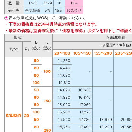
数 量
1〜3
4〜9
10
11～
値引率
基準単価
5％
15％
お見積り
表示数量超えはWOSにてご確認ください。
・下表の価格表は
23年4月時点の情報
になります。
・最新の価格は型番確定後に「価格を確認」ボタンを押下しご確認
型式
￥基準単価
D
L
L
(指定5mm単位)
1
選択
選択
D
Type
1
20
〜
100
105
〜
150
155
〜
200
205
〜
25
50
14,230
60
14,440
100
-
-
80
14,620
100
14,810
50
14,620
16,630
60
14,830
16,840
150
-
80
15,020
17,060
100
15,200
17,270
BRUSNR
20
50
15,540
17,280
18,990
20,65
60
15,750
17,490
19,200
20,86
250