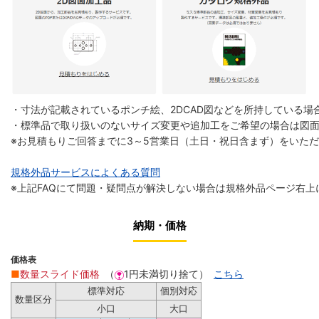
・寸法が記載されているポンチ絵、2DCAD図などを所持している場合
・標準品で取り扱いのないサイズ変更や追加工をご希望の場合は図
※お見積もりご回答までに3～5営業日（土日・祝日含まず）をいた
規格外品サービスによくある質問
※上記FAQにて問題・疑問点が解決しない場合は規格外品ページ右上
納期・価格
価格表
■
数量スライド価格
（
1円未満切り捨て）
こちら
標準対応
個別対応
数量区分
小口
大口