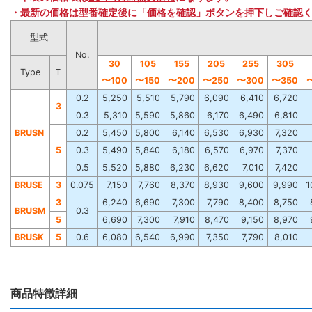
・最新の価格は型番確定後に「価格を確認」ボタンを押下しご確認
型式
No.
30
105
155
205
255
305
Type
Ｔ
〜
100
〜
150
〜
200
〜
250
〜
300
〜
350
0.2
5,250
5,510
5,790
6,090
6,410
6,720
3
0.3
5,310
5,590
5,860
6,170
6,490
6,810
BRUSN
0.2
5,450
5,800
6,140
6,530
6,930
7,320
5
0.3
5,490
5,840
6,180
6,570
6,970
7,370
0.5
5,520
5,880
6,230
6,620
7,010
7,420
BRUSE
3
0.075
7,150
7,760
8,370
8,930
9,600
9,990
1
3
6,240
6,690
7,300
7,790
8,400
8,750
BRUSM
0.3
5
6,690
7,300
7,910
8,470
9,150
8,970
BRUSK
5
0.6
6,080
6,540
6,990
7,350
7,790
8,010
商品特徴詳細