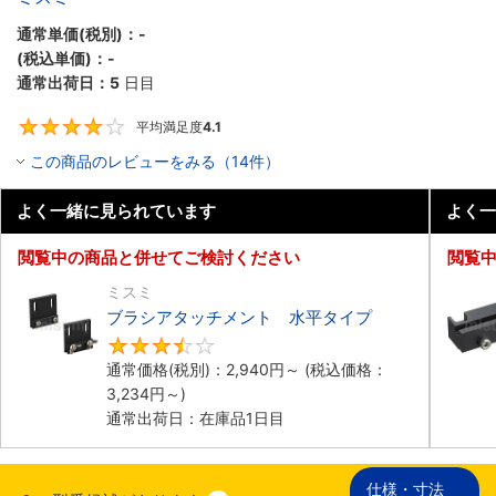
通常単価(税別)：
-
(税込単価)：
-
通常出荷日：
5
日目
平均満足度
4.1
4.1
この商品のレビューをみる（14件）
よく一緒に見られています
よく一
閲覧中の商品と併せてご検討ください
閲覧
ミスミ
ブラシアタッチメント 水平タイプ
3.4
通常価格(税別)：
2,940円
～
(税込価格：
3,234円
～)
通常出荷日：在庫品1日目
仕様・寸法
