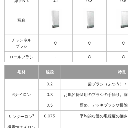
線径No.
0.2
0.3
0.5
写真
チャンネル
○
○
○
ブラシ
ロールブラシ
-
○
○
毛材
線径
特長
0.2
歯ブラシ（ふつう）く
6ナイロン
0.3
お風呂掃除用のブラシの手触り。歯
0.5
硬め。デッキブラシや掃除
®
0.075
平均的な髪の毛程度の細さ
サンダーロン
導電性ナイロン