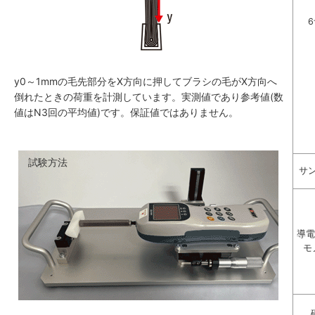
y0～1mmの毛先部分をX方向に押してブラシの毛がX方向へ
倒れたときの荷重を計測しています。実測値であり参考値(数
値はN3回の平均値)です。保証値ではありません。
試験方法
サ
導電
モ