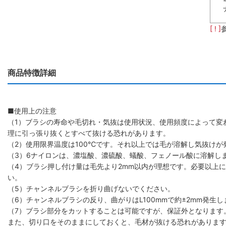
[ ! ]
商品特徴詳細
■使用上の注意
（1）ブラシの寿命や毛切れ・気抜は使用状況、使用頻度によって変
理に引っ張り抜くとすべて抜ける恐れがあります。
（2）使用限界温度は100℃です。それ以上では毛が溶解し気抜けが
（3）6ナイロンは、濃塩酸、濃硫酸、蟻酸、フェノール酸に溶解し
（4）ブラシ押し付け量は毛先より2mm以内が理想です。必要以上
い。
（5）チャンネルブラシを折り曲げないでください。
（6）チャンネルブラシの反り、曲がりはL100mmで約±2mm発生し
（7）ブラシ部分をカットすることは可能ですが、保証外となります
また、切り口をそのままにしておくと、毛材が抜ける恐れがありま