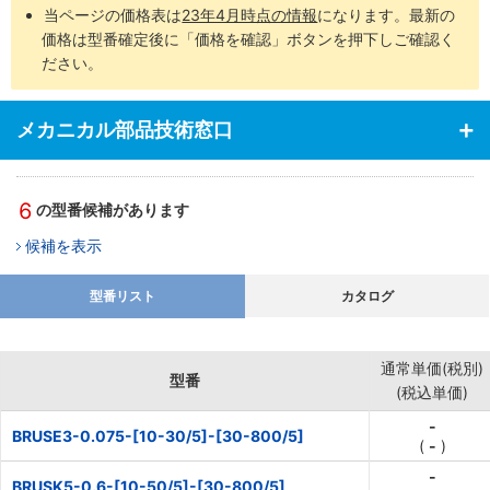
当ページの価格表は
23年4月時点の情報
になります。最新の
価格は型番確定後に「価格を確認」ボタンを押下しご確認く
ださい。
メカニカル部品技術窓口
6
の型番候補があります
候補を表示
型番リスト
カタログ
通常単価(税別)
型番
(税込単価)
-
BRUSE3-0.075-[10-30/5]-[30-800/5]
(
-
)
-
BRUSK5-0.6-[10-50/5]-[30-800/5]