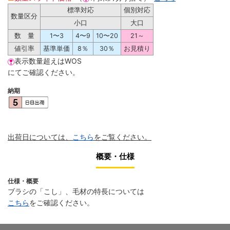
標準対応
個別対応
数量区分
小口
大口
数 量
1〜3
4〜9
10〜20
21～
値引率
基準単価
8％
30％
お見積り
表示数量超えはWOS
にてご確認ください。
納期
出荷日については、
こちら
をご覧ください。
概要・仕様
仕様・概要
ブラシの「こし」、毛材の特長については
こちら
をご確認ください。