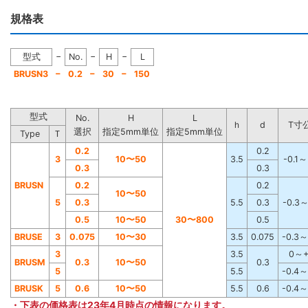
規格表
−
−
−
型式
No.
H
L
−
−
−
BRUSN3
0.2
30
150
型式
No.
H
L
ｈ
d
T寸
選択
指定5mm単位
指定5mm単位
Type
Ｔ
0.2
0.2
3
10
〜
50
3.5
-0.1～
0.3
0.3
BRUSN
0.2
0.2
10
〜
50
5
0.3
5.5
0.3
-0.3～
0.5
10
〜
50
30
〜
800
0.5
BRUSE
3
0.075
10
〜
30
3.5
0.075
-0.3～
3
3.5
0～+
BRUSM
0.3
10
〜
50
0.3
5
5.5
-0.4～
BRUSK
5
0.6
10
〜
50
5.5
0.6
-0.4～
・下表の価格表は
23年4月時点の情報
になります。