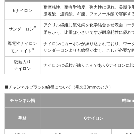
耐摩耗性、耐疲労強度、弾力性に優れ、長期使用
6ナイロン
濃塩酸、濃硫酸、ギ酸、フェノール酸で溶解す
アクリル繊維に硫化銅を化学結合させ表面コー
®
サンダーロン
柔らかく、比重は小さいですが耐摩耗性に優れ
導電性ナイロン
ナイロンにカーボンが練り込まれており、ワー
®
サンダーロンよりも線径が太く、こしが必要な
モノエイト
砥粒入り
ナイロンに砥粒が練りこんであり6ナイロンに比
ナイロン
■チャンネルブラシの線径について（毛丈30mmのとき）
チャンネル幅
幅5m
毛材
6ナイロン