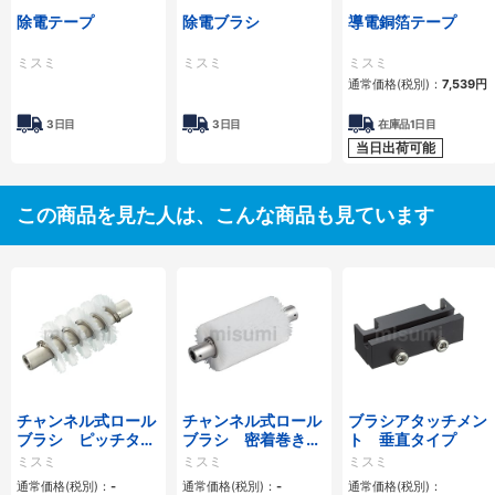
除電テープ
除電ブラシ
導電銅箔テープ
ミスミ
ミスミ
ミスミ
通常価格(税別)：
7,539円
3日目
3日目
在庫品1日目
当日出荷可能
この商品を見た人は、こんな商品も見ています
チャンネル式ロール
チャンネル式ロール
ブラシアタッチメン
ブラシ ピッチタイ
ブラシ 密着巻きタ
ト 垂直タイプ
プ
イプ
ミスミ
ミスミ
ミスミ
通常価格(税別)：
-
通常価格(税別)：
-
通常価格(税別)：