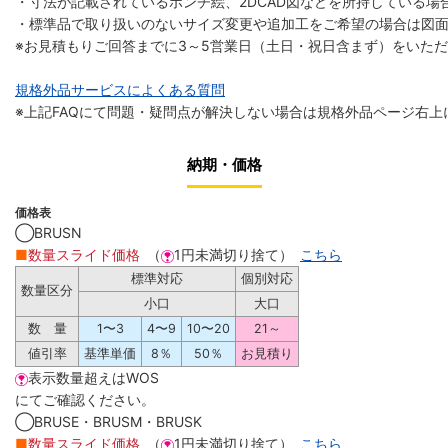
・寸法が記載されているポンチ絵、2DCAD図などを所持している場合
・標準品で取り扱いのないサイズ変更や追加工をご希望の場合は図
※お見積もりご回答までに3～5営業日（土日・祝日含まず）をいた
規格外品サービスによくある質問
※上記FAQにて問題・疑問点が解決しない場合は規格外品ページ右上
納期・価格
価格表
◯BRUSN
■
数量スライド価格
（
1円未満切り捨て）
こちら
標準対応
個別対応
数量区分
小口
大口
数 量
1〜3
4〜9
10〜20
21～
値引率
基準単価
8％
50％
お見積り
表示数量超えはWOS
にてご確認ください。
◯BRUSE・BRUSM・BRUSK
■
数量スライド価格
（
1円未満切り捨て）
こちら