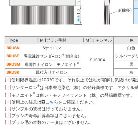
Type
[ M ]ブラシ毛材
[ M ]チャンネル
色
BRUSN
6ナイロン
白色
®
BRUSE
シルバーグ
導電繊維サンダ−ロン
(銅合金)
SUS304
®
BRUSM
黒
導電性ナイロン モノエイト
BRUSK
砥粒入りナイロン
灰
[ ! ]
使用限界温度は100℃です。それ以上では毛が溶解し気抜けが発
®
[ ! ]
サンダーロン
は日本蚕毛染色（株）の登録商標です。アクリル
®
[ ! ]
モノエイト
は東レ・モノフィラメント（株）の登録商標です。
[ ! ]
使用上の注意は
こちら
をご確認ください。
[ ! ]
サンプルの貸出は行っておりません。
[ ! ]
ブラシの寿命計算基準はございません。
[ ! ]
ブラシ毛の本数のデータはございません。