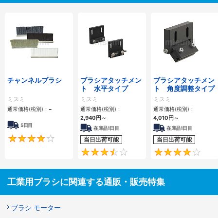
チャンネルブラシ
ブラシアタッチメン
ブラシアタッチメン
ト 水平タイプ
ト 角度調整タイプ
ミスミ
ミスミ
ミスミ
-
通常価格(税別)：
通常価格(税別)：
通常価格(税別)：
2,940円
～
4,010円
～
5日目
在庫品1日目
在庫品1日目
4.1
当日出荷可能
当日出荷可能
3.4
工業用ブラシに関連する通販・販売特集
ブラシ モーター