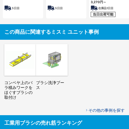
3,270円
～
5
日目
5
日目
在庫品1日目
当日出荷可能
この商品に関連するミスミ ユニット事例
コンベヤ上のバ
ブラシ洗浄ブー
ラ積みワークを
ス
ほぐすブラシの
取付け
その他の事例を探す
工業用ブラシの売れ筋ランキング