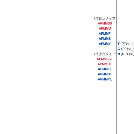
14
15
L寸固定タイプ
APMMSS
20
APMMU
25
APMMF
APMMS
30
APMMY
T
(PTねじ)
G
(PFねじ
32
L寸指定タイプ
N
(NPTね
35
APMMSSL
複数選択する(17)
APMMUL
40
APMMFL
APMMSL
41
APMMYL
[11-90/1
mm
単位]
43
45
仕様
50
L寸固定
55
L寸指定
60
65
追加工有無
75