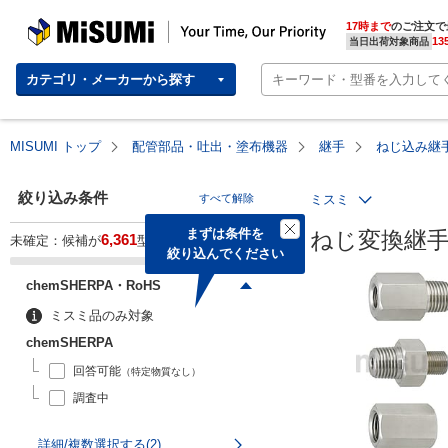
MISUMI | Your Time, Our Priority
17時まで
のご注文で
13
当日出荷対象商品
カテゴリ・メーカーから探す
MISUMI トップ
配管部品・吐出・塗布機器
継手
ねじ込み継
絞り込み条件
すべて解除
ミスミ
まずは条件を

ねじ変換継手 S
6,361
未確定：候補が
型番あります。
絞り込んでください
chemSHERPA・RoHS
ミスミ品のみ対象
chemSHERPA
回答可能
（特定物質なし）
調査中
詳細/複数選択する(2)