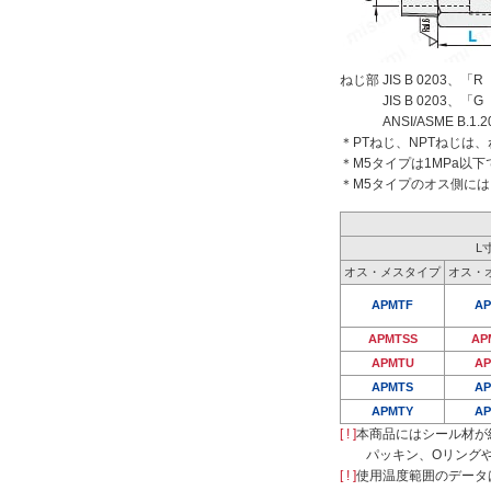
外形図/複数選択する(6)
ねじ部 JIS B 0203、「
ねじの呼び1
JIS B 0203、「G（
ANSI/ASME B.1.20
＊PTねじ、NPTねじ
＊M5タイプは1MPa以
1/8B(6A)
＊M5タイプのオス側には
1/4B(8A)
3/8B(10A)
L
オス・メスタイプ
オス・
1/2B(15A)
APMTF
A
3/4B(20A)
1B(25A)
APMTSS
AP
APMTU
A
1 1/4B(32A)
APMTS
A
1 1/2B(40A)
外形図/複数選択する(9)
APMTY
A
2B(50A)
[ ! ]
本商品にはシール材が
パッキン、Oリング
ねじの種類2（異径または異種ねじの場
[ ! ]
使用温度範囲のデータ
合）