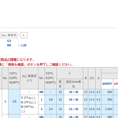
−
ねじ形状②
L
G3
−
M5
L20
月時点の情報
になります。
後に「価格を確認」ボタンを押下しご確認ください。
L
T(PT)
T(PT)
①
ねじ形状②
No.
G(PF)
No.
G(PF)
B
(C)
d
メス
固
指定1mm単
N(NPT)
N(NPT)
APMTF
AP
定
位
－
M5
－
15
16～30
13
14.4
4.2
890
T
(PTねじ)
1
1/8
15
16～30
13
14.4
4.5
890
1
1/8
G
(PFねじ)
N
(NPTね
2
1/4
20
21～35
17
19.6
4.5
1,050
じ)
－
M5
－
15
16～30
17
19.6
4.2
980