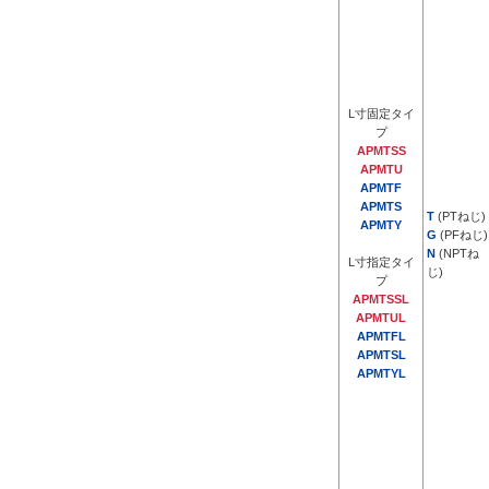
1/2B(15A)
3/4B(20A)
1B(25A)
1 1/4B(32A)
L寸固定タイ
プ
1 1/2B(40A)
外形図/複数選択する(10)
APMTSS
APMTU
2B(50A)
APMTF
M5
材質
APMTS
T
(PTねじ)
APMTY
G
(PFねじ)
ステンレス
N
(NPTね
L寸指定タイ
じ)
SUS303
プ
APMTSSL
SUS304
APMTUL
SUS316
APMTFL
APMTSL
スチール
APMTYL
一般構造用鋼
黄銅
C3604