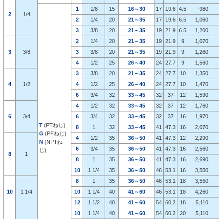
1
1/8
15
16～30
17
19.6
4.5
980
2
1/4
2
1/4
20
21～35
17
19.6
6.5
1,060
3
3/8
20
21～35
19
21.9
6.5
1,200
2
1/4
20
21～35
19
21.9
9
1,070
3
3/8
3
3/8
20
21～35
19
21.9
9
1,260
4
1/2
25
26～40
24
27.7
9
1,560
3
3/8
20
21～35
24
27.7
10
1,350
4
1/2
4
1/2
25
26～40
24
27.7
10
1,470
6
3/4
32
33～45
32
37
12
1,590
4
1/2
32
33～45
32
37
12
1,760
6
3/4
6
3/4
32
33～45
32
37
16
1,970
T
(PTねじ)
8
1
32
33～45
41
47.3
16
2,070
G
(PFねじ)
4
1/2
35
36～50
41
47.3
12
2,290
N
(NPTね
6
3/4
35
36～50
41
47.3
16
2,560
じ)
8
1
8
1
35
36～50
41
47.3
16
2,690
10
1 1/4
35
36～50
46
53.1
16
3,550
8
1
35
36～50
46
53.1
18
3,550
10
1 1/4
10
1 1/4
40
41～60
46
53.1
18
4,260
12
1 1/2
40
41～60
54
60.2
18
5,110
10
1 1/4
40
41～60
54
60.2
20
5,110