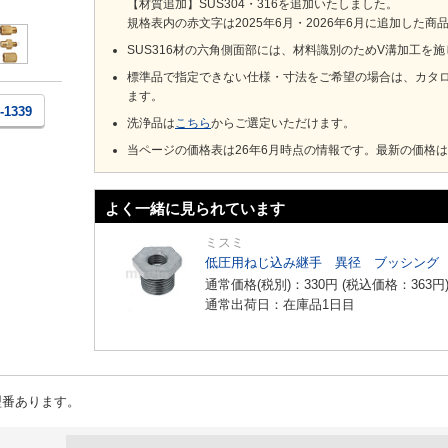
【材質追加】SUS304・316を追加いたしました。
規格表内の赤文字は2025年6月・2026年6月に追加した商
SUS316材の六角側面部には、材料識別のためV溝加工を
標準品で指定できない仕様・寸法をご希望の場合は、カタロ
ます。
2-1339
洗浄品は
こちら
からご選定いただけます。
当ページの価格表は26年6月時点の情報です。最新の価格
よく一緒に見られています
ミスミ
低圧用ねじ込み継手 異径 ブッシング
通常価格(税別)：
330
円
(税込価格：
363
円
通常出荷日：在庫品1日目
型番あります。