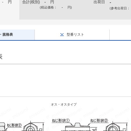
-
円
合計(税別)
-
円
出荷日
-
(税込価格：
-
円
)
(参考出荷日：
・規格表
型番リスト
表
オス・オスタイプ