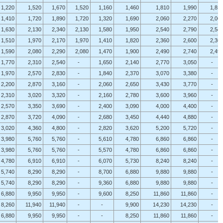
1,220
1,520
1,670
1,520
1,160
1,460
1,810
1,990
1,81
1,410
1,720
1,890
1,720
1,320
1,690
2,060
2,270
2,06
1,630
2,130
2,340
2,130
1,580
1,950
2,540
2,790
2,54
1,510
1,970
2,170
1,970
1,410
1,820
2,360
2,600
2,36
1,590
2,080
2,290
2,080
1,470
1,900
2,490
2,740
2,49
1,770
2,310
2,540
-
1,650
2,140
2,770
3,050
-
1,970
2,570
2,830
-
1,840
2,370
3,070
3,380
-
2,200
2,870
3,160
-
2,060
2,650
3,430
3,770
-
2,310
3,020
3,320
-
2,160
2,780
3,600
3,960
-
2,570
3,350
3,690
-
2,400
3,090
4,000
4,400
-
2,870
3,720
4,090
-
2,680
3,450
4,440
4,880
-
3,020
4,360
4,800
-
2,820
3,620
5,200
5,720
-
3,980
5,760
5,760
-
5,610
4,780
6,860
6,860
-
3,980
5,760
5,760
-
5,570
4,780
6,860
6,860
-
4,780
6,910
6,910
-
6,070
5,730
8,240
8,240
-
5,740
8,290
8,290
-
8,700
6,880
9,880
9,880
-
5,740
8,290
8,290
-
9,360
6,880
9,880
9,880
-
6,880
9,950
9,950
-
9,600
8,250
11,860
11,860
-
8,260
11,940
11,940
-
-
9,900
14,230
14,230
-
6,880
9,950
9,950
-
-
8,250
11,860
11,860
-