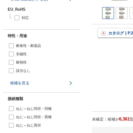
EU_RoHS
対応
カタログ
| P.
特性・用途
耐食性・耐薬品
非磁性
耐熱性
該当なし
候補を見る
接続種類
ねじ⇔ねじ同径・同種
ねじ⇔ねじ同径・異種
6,361
未確定：候補が
ねじ⇔ねじ異径