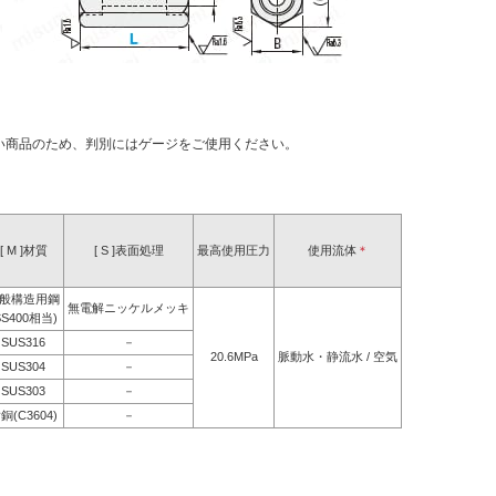
い商品のため、判別にはゲージをご使用ください。
[ M ]材質
[ S ]表面処理
最高使用圧力
使用流体
＊
般構造用鋼
無電解ニッケルメッキ
SS400相当)
SUS316
－
20.6MPa
脈動水・静流水 / 空気
SUS304
－
SUS303
－
銅(C3604)
－