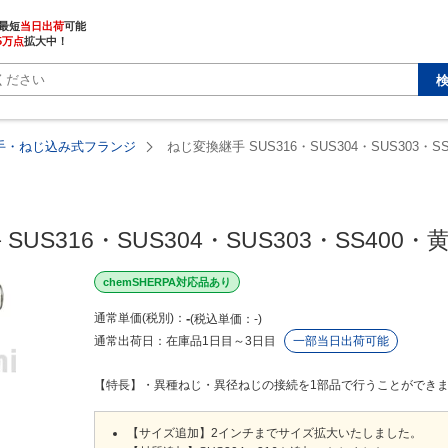
最短
当日出荷
5万点
拡大中！
手・ねじ込み式フランジ
ねじ変換継手 SUS316・SUS304・SUS303・S
US316・SUS304・SUS303・SS400・
chemSHERPA対応品あり
通常単価(税別)
-
税込単価
-
通常出荷日：
在庫品1日目～3日目
一部当日出荷可能
【特長】・異種ねじ・異径ねじの接続を1部品で行うことができます【材質
【サイズ追加】2インチまでサイズ拡大いたしました。