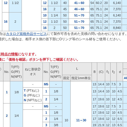
12
1 1/2
12
1 1/2
40
41～60
54
60.2
20
6,140
16
2
45
46～60
65
75.1
24
7,370
10
1 1/4
50
51～70
65
75.1
24
6,140
16
2
12
1 1/2
50
51～70
65
75.1
24
7,370
16
2
50
51～70
65
75.1
24
8,840
合は
カタログ規格外品サービス
にて製作可否を含めた見積の問い合わせになります
じを選択した場合は、相手オス側の首下部にOリング等のシール材をご使用ください。
月時点の情報
になります。
後に「価格を確認」ボタンを押下しご確認ください。
T(PT)
T(PT)
L
①
ねじ形状②
ℓ
ℓ
No.
G(PF)
No.
G(PF)
B
(C)
d
1
2
オス
N(NPT)
N(NPT)
固定
指定1mm単位
A
－
M5
－
13
14.4
10
7.5
3
T
(PTねじ)
1
1/8
13
14.4
10
10
4.5
1
1/8
G
(PFねじ)
2
1/4
17
19.6
10
12
4.5
N
(NPTねじ)
－
M5
－
17
19.6
12
7.5
3
1
1/8
17
19.6
12
10
4.5
2
1/4
2
1/4
17
19.6
12
12
6.5
10
11～30
3
3/8
19
21.9
12
13
6.5