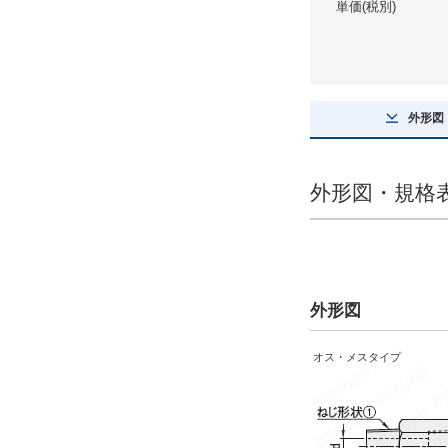
単価(税別)
接続形状
ニップル
オス・オスタイプ
外形図
ソケット
メス・メスタイプ
ブッシング・おすめすソケット
外形図・規格
オス・メスタイプ
ねじの種類1
R(PTおねじ)
外形図
Rc(PTめねじ)
オス・メスタイプ
NPT（おねじ）
NPT（めねじ）
G（PFおねじ）
G（PFめねじ）