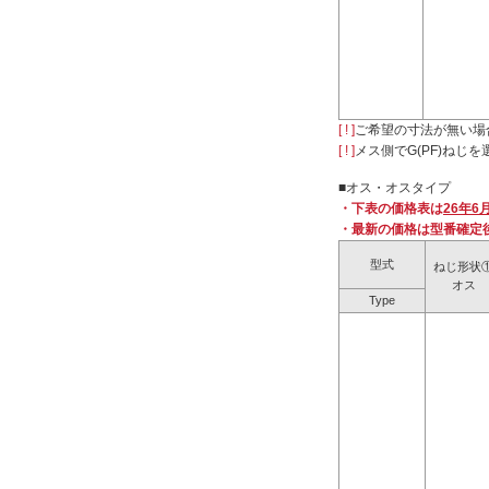
詳細材質
一般構造用鋼
SUS303
[ ! ]
ご希望の寸法が無い場
[ ! ]
メス側でG(PF)ね
SUS304
■オス・オスタイプ
SUS316
・下表の価格表は
26年6
SUS316
・最新の価格は型番確定
C3604
型式
ねじ形状
オス
Type
表面処理
なし
無電解ニッケルメッキ
長さ L(mm)
10