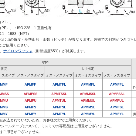
R（PT）」
PF）」：ISO 228－1 互換性有
.1－1983（NPT）
は、ねじ山の角度・基準山形・山数（ピッチ）が異なります。外観での判別がつきづら
下でご使用ください。
、
ナイロンワッシャ
（耐熱温度65℃）が付属します。
Type
寸固定
L寸指定
オスタイプ
メス・メスタイプ
オス・メスタイプ
オス・オスタイプ
メス・メスタイプ
一
PMMF
APMFF
APMTFL
APMMFL
APMFFL
(
MMSS
APMFSS
APMTSSL
APMMSSL
APMFSSL
PMMU
APMFU
APMTUL
APMMUL
APMFUL
PMMS
APMFS
APMTSL
APMMSL
APMFSL
PMMY
APMFY
APMTYL
APMMYL
APMFYL
黄
組み込まれていないため、お客様の方でご用意ください。
やシールテープについて、ミスミでの専用品はご用意がございません。
はご用意がございません。