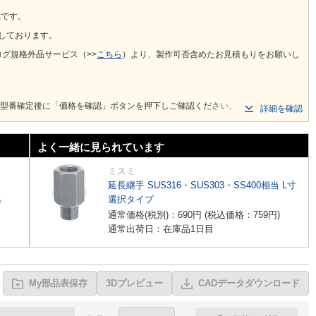
品です。
施しております。
グ規格外品サービス（>>
こちら
）より、製作可否含めたお見積もりをお願いし
は型番確定後に「価格を確認」ボタンを押下しご確認ください。
詳細を確認
よく一緒に見られています
ミスミ
延長継手 SUS316・SUS303・SS400相当 L寸
選択タイプ
)
通常価格(税別)：
690
円
(税込価格：
759
円
)
通常出荷日：在庫品1日目
My部品表保存
3Dプレビュー
CADデータダウンロード