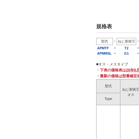
R(PTおねじ)
Rc(PTめねじ)
規格表
NPT（おねじ）
NPT（めねじ）
−
−
型式
ねじ形状①
G（PFおねじ）
−
−
APMTF
T2
G（PFめねじ）
−
−
APMMSL
G1
M（おねじ）
■オス・メスタイプ
M（めねじ）
・下表の価格表は
26年6
外形図/複数選択する(8)
・最新の価格は型番確定
型式
ねじの呼び2（異径または異種ねじの場
ねじ形状
合）
オス
Type
1/8B(6A)
1/4B(8A)
3/8B(10A)