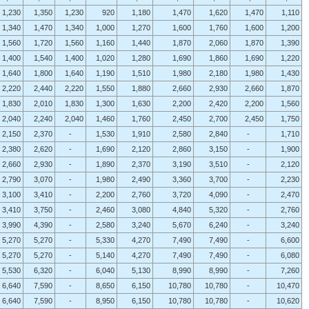
1,230
1,350
1,230
920
1,180
1,470
1,620
1,470
1,110
1,340
1,470
1,340
1,000
1,270
1,600
1,760
1,600
1,200
1,560
1,720
1,560
1,160
1,440
1,870
2,060
1,870
1,390
1,400
1,540
1,400
1,020
1,280
1,690
1,860
1,690
1,220
1,640
1,800
1,640
1,190
1,510
1,980
2,180
1,980
1,430
2,220
2,440
2,220
1,550
1,880
2,660
2,930
2,660
1,870
1,830
2,010
1,830
1,300
1,630
2,200
2,420
2,200
1,560
2,040
2,240
2,040
1,460
1,760
2,450
2,700
2,450
1,750
2,150
2,370
-
1,530
1,910
2,580
2,840
-
1,710
2,380
2,620
-
1,690
2,120
2,860
3,150
-
1,900
2,660
2,930
-
1,890
2,370
3,190
3,510
-
2,120
2,790
3,070
-
1,980
2,490
3,360
3,700
-
2,230
3,100
3,410
-
2,200
2,760
3,720
4,090
-
2,470
3,410
3,750
-
2,460
3,080
4,840
5,320
-
2,760
3,990
4,390
-
2,580
3,240
5,670
6,240
-
3,240
5,270
5,270
-
5,330
4,270
7,490
7,490
-
6,600
5,270
5,270
-
5,140
4,270
7,490
7,490
-
6,080
5,530
6,320
-
6,040
5,130
8,990
8,990
-
7,260
6,640
7,590
-
8,650
6,150
10,780
10,780
-
10,470
6,640
7,590
-
8,950
6,150
10,780
10,780
-
10,620