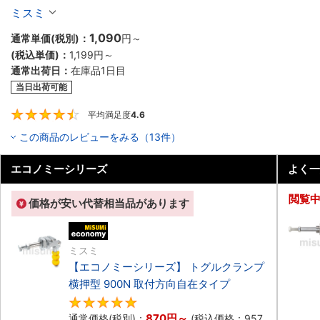
ミスミ
1,090
通常単価(税別)：
円
～
(税込単価)：
1,199円
～
通常出荷日：
在庫品1日目
当日出荷可能
平均満足度
4.6
4.6
この商品のレビューをみる（13件）
エコノミーシリーズ
よく一
閲覧
価格が安い代替相当品があります
エコノミー品
ミスミ
【エコノミーシリーズ】 トグルクランプ
横押型 900N 取付方向自在タイプ
5
870円
～
通常価格(税別)：
(税込価格：
957