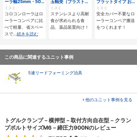
ーラ幅25mm・50
玉軸受（プラストロ
フラットタイプ おね
mmタイプ
ベアリング）
じ付
ミスミ
ミスミ
ミスミ
コロコンローラはロ
ステンレスより高耐
安全カバー不要なロ
ーラーコンベアに比
食が求められる食
ーラーコンベア搬送
べて軽量、省スペー
品、薬品装置向け！
をつくれます！
スで
...
続きを読む
この商品に関連するユニット事例
5連リードフォーミング治具
他のユニット事例を見る
トグルクランプ－横押型－取付方向自在型－クラン
プボルトサイズM6－締圧力900Nのレビュー