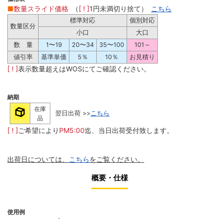
■
数量スライド価格
（
[ ! ]
1円未満切り捨て）
こちら
標準対応
個別対応
数量区分
小口
大口
数 量
1〜19
20〜34
35〜100
101～
値引率
基準単価
5％
10％
お見積り
[ ! ]
表示数量超えはWOSにてご確認ください。
納期
在庫
翌日出荷 >>
こちら
品
[ ! ]
ご希望により
PM5:00
迄、当日出荷受付致します。
出荷日については、
こちら
をご覧ください。
概要・仕様
使用例