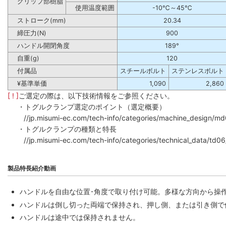
グリップ部樹脂
使用温度範囲
-10℃～45℃
ストローク(mm)
20.34
締圧力(N)
900
ハンドル開閉角度
189°
自重(g)
120
付属品
スチールボルト
ステンレスボルト
¥基準単価
1,090
2,860
[ ! ]
ご選定の際は、以下技術情報をご参照ください。
・トグルクランプ選定のポイント（選定概要）
//jp.misumi-ec.com/tech-info/categories/machine_design/m
・トグルクランプの種類と特長
//jp.misumi-ec.com/tech-info/categories/technical_data/td0
製品特長紹介動画
ハンドルを自由な位置･角度で取り付け可能。多様な方向から操
ハンドルは倒し切った両端で保持され、押し側、または引き側で
ハンドルは途中では保持されません。