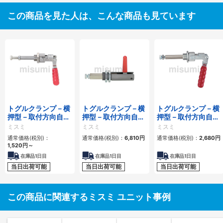
この商品を見た人は、こんな商品も見ています
トグルクランプ－横
トグルクランプ－横
トグルクランプ－横
押型－取付方向自在
押型－取付方向自在
押型－取付方向自在
型－クランプボルト
型－クランプボルト
型－クランプボルト
ミスミ
ミスミ
ミスミ
サイズM8－締圧力
サイズM12－締圧力
サイズM10－締圧力
通常価格(税別)：
通常価格(税別)：
6,810円
通常価格(税別)：
2,680円
1470N
3000N
3138N
1,520円
～
在庫品1日目
在庫品1日目
在庫品1日目
当日出荷可能
当日出荷可能
当日出荷可能
この商品に関連するミスミ ユニット事例