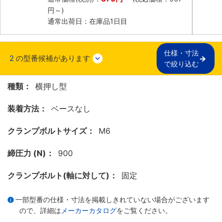
円
～)
通常出荷日：在庫品1日目
仕様・寸法

2
の型番候補があります
で絞り込む
種類：
横押し型
装着方法：
ベースなし
クランプボルトサイズ：
M6
締圧力 (N)：
900
クランプボルト(軸に対して)：
固定
一部型番の仕様・寸法を掲載しきれていない場合がございます
ので、詳細は
メーカーカタログ
をご覧ください。