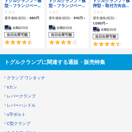
トグルクランプ－横
トグルクランプ－横
トグルクランプ－横
型－フランジベース
型－フランジベース
押型－取付方向自在
－先端ボルトスライ
－先端ボルト固定－
型－クランプボルト
ミスミ
ミスミ
ミスミ
ド調整－締圧力
締圧力264.6N
サイズM6－締圧力
通常価格(税別)：
680円
通常価格(税別)：
610円
～
通常価格(税別)：
400N
900N
1,090円
～
在庫品1日目
在庫品1日目
在庫品1日目
当日出荷可能
当日出荷可能
当日出荷可能
4.6
4.2
トグルクランプに関連する通販・販売特集
クランプ ワンタッチ
sカン
レバークランプ
レバーハンドル
u字ボルト
C型クランプ