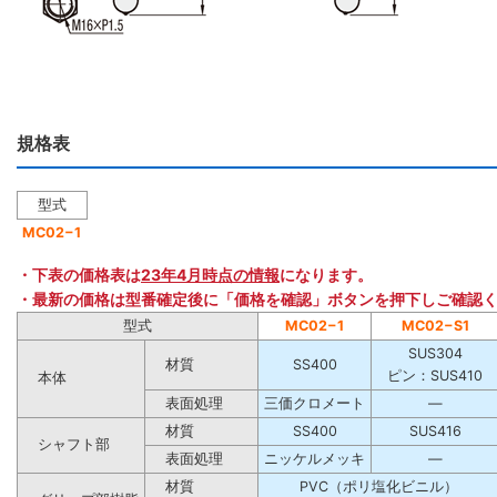
規格表
型式
MC02−1
・下表の価格表は
23年4月時点の情報
になります。
・最新の価格は型番確定後に「価格を確認」ボタンを押下しご確認
型式
MC02−1
MC02−S1
SUS304
材質
SS400
ピン：SUS410
本体
表面処理
三価クロメート
―
材質
SS400
SUS416
シャフト部
表面処理
ニッケルメッキ
―
材質
PVC（ポリ塩化ビニル）