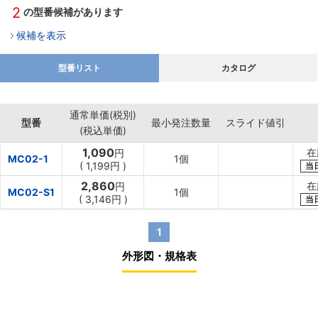
2
の型番候補があります
候補を表示
型番リスト
カタログ
通常単価(税別)
型番
最小発注数量
スライド値引
(税込単価)
1,090
在
円
MC02-1
1個
(
1,199円
)
当
2,860
在
円
MC02-S1
1個
(
3,146円
)
当
1
外形図・規格表