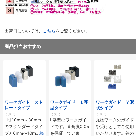
出荷日については、
こちら
をご覧ください。
商品担当おすすめ
ワークガイド スト
ワークガイド Ｌ字
ワークガイド Ｖ形
レートタイプ
型タイプ
状タイプ
ミスミ
ミスミ
ミスミ
H寸10mm～30mm
L字型のワークガイ
丸物ワークのガイド
のスタンダードタイ
ドです。直角度0.05
や受けとしてご使用
プと6mm〜10m
...
続
を保証していま
いただけます。鉄の