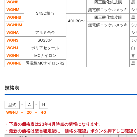
WGNB
四三酸化鉄皮膜
黒
−
WGNM
無電解ニッケルメッキ
シ
S45C相当
WGNHB
四三酸化鉄皮膜
黒
40HRC〜
WGNHM
無電解ニッケルメッキ
シ
WGNA
アルミ合金
シ
WGNS
SUS304
シ
WGNJ
ポリアセタール
−
−
白
WGNN
MCナイロン
青
WGNNE
導電性MCナイロンR2
黒
規格表
−
−
型式
A
H
−
−
WGNJ
20
40
・下表の価格表は
23年4月時点の情報
になります。
・最新の価格は型番確定後に「価格を確認」ボタンを押下しご確認