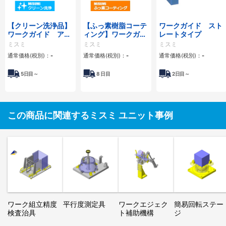
【クリーン洗浄品】
【ふっ素樹脂コーテ
ワークガイド スト
ワークガイド アン
ィング】ワークガイ
レートタイプ
グルタイプ
ド アングルタイプ
ミスミ
ミスミ
ミスミ
通常価格(税別)：
-
通常価格(税別)：
-
通常価格(税別)：
-
5
日目～
8
日目
2
日目～
この商品に関連するミスミ ユニット事例
ワーク組立精度
平行度測定具
ワークエジェク
簡易回転ステー
検査治具
ト補助機構
ジ