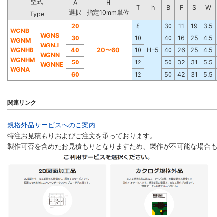
型式
A
H
T
h
B
F
S
W
選択
指定10mm単位
Type
20
8
30
11
19
3.5
WGNB
WGNS
30
10
40
16
25
4.5
WGNM
WGNJ
WGNHB
40
20〜60
10
H−5
40
26
25
4.5
WGNN
WGNHM
50
12
50
32
31
5.5
WGNNE
WGNA
60
12
50
42
31
5.5
関連リンク
規格外品サービスへのご案内
特注お見積もりおよびご注文を承っております。
製作可否を含めたお見積もりとなりますため、製作が不可能な場合