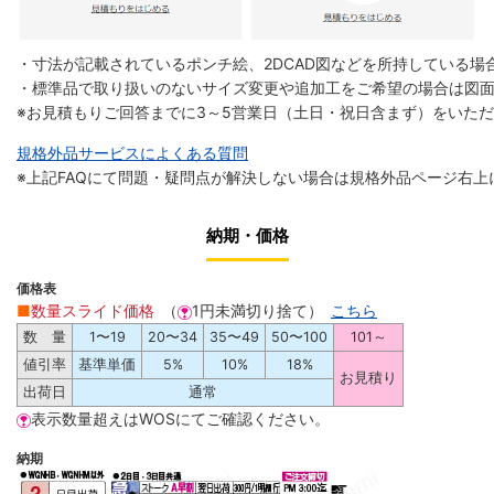
・寸法が記載されているポンチ絵、2DCAD図などを所持している場合
・標準品で取り扱いのないサイズ変更や追加工をご希望の場合は図
※お見積もりご回答までに3～5営業日（土日・祝日含まず）をいた
規格外品サービスによくある質問
※上記FAQにて問題・疑問点が解決しない場合は規格外品ページ右上
納期・価格
価格表
■
数量スライド価格
（
1円未満切り捨て）
こちら
数 量
1〜19
20〜34
35〜49
50〜100
101～
値引率
基準単価
5%
10%
18%
お見積り
出荷日
通常
表示数量超えはWOSにてご確認ください。
納期