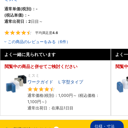
通常単価(税別)：
-
(税込単価)：
-
通常出荷日：
2
日目～
平均満足度
4.6
4.6
この商品のレビューをみる（6件）
よく一緒に見られています
よく一
閲覧中の商品と併せてご検討ください
閲覧
ミスミ
ワークガイド Ｌ字型タイプ
4.6
通常価格(税別)：
1,000円
～
(税込価格：
1,100円
～)
通常出荷日：在庫品1日目
仕様・寸法
