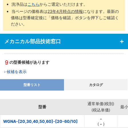
洗浄品は
こちら
からご選定いただけます。
当ページの価格表は
23年4月時点の情報
になります。最新の
価格は型番確定後に「価格を確認」ボタンを押下しご確認く
ださい。
メカニカル部品技術窓口
9
の型番候補があります
候補を表示
型番リスト
カタログ
通常単価(税別)
型番
最
(税込単価)
-
WGNA-[20,30,40,50,60]-[20-60/10]
(
-
)