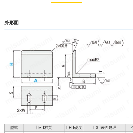
外形図
型式
[ M ]材質
[ H ]硬度
[ S ]表面処理