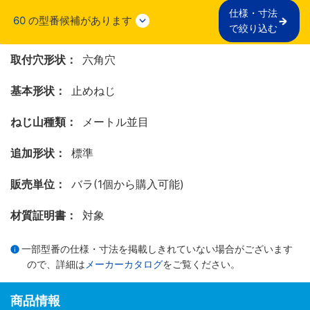
仕様・寸法

60
の型番候補があります
で絞り込む
取付穴形状：
六角穴
基本形状：
止めねじ
ねじ山種類：
メートル並目
追加形状：
標準
販売単位：
バラ(1個から購入可能)
材質証明書：
対象
一部型番の仕様・寸法を掲載しきれていない場合がございます
ので、詳細は
メーカーカタログ
をご覧ください。
商品情報