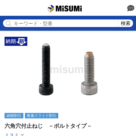
MISUMI
検索
納期割引
数量スライド割引
六角穴付止ねじ　－ボルトタイプ－
ミスミ