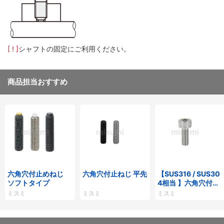
[ ! ]
シャフトの固定にご利用ください。
商品担当おすすめ
六角穴付止めねじ
六角穴付止ねじ 平先
【SUS316 / SUS30
ソフトタイプ
4相当 】六角穴付ボ
ルト ステンレス
ミスミ
ミスミ
ミスミ