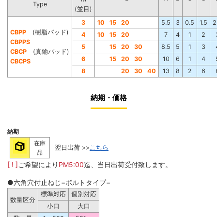
Type
(並目)
3
10
15
20
5.5
3
0.5
1.5
2
CBPP
(樹脂パッド)
4
10
15
20
7
4
1
2
CBPPS
5
15
20
30
8.5
5
1
3
CBCP
(真鍮パッド)
6
15
20
30
10
6
1
4
CBCPS
8
20
30
40
13
8
2
6
納期・価格
納期
在庫
翌日出荷 >>
こちら
品
[ ! ]
ご希望により
PM5:00
迄、当日出荷受付致します。
●六角穴付止ねじ−ボルトタイプ−
標準対応
個別対応
数量区分
小口
大口