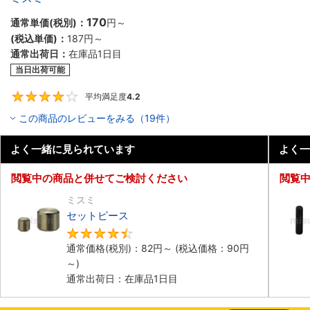
170
通常単価(税別)：
円
～
(税込単価)：
187円
～
通常出荷日：
在庫品1日目
当日出荷可能
平均満足度
4.2
4.2
この商品のレビューをみる（19件）
よく一緒に見られています
よく一
閲覧中の商品と併せてご検討ください
閲覧
ミスミ
セットピース
4.5
通常価格(税別)：
82円
～
(税込価格：
90円
～)
通常出荷日：在庫品1日目