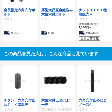
全長指定六角穴付ボ
厚型大径座金組込み
ナットＪＩＳ１種－
ルト
六角穴付ボルト
箱販売－
ミスミ
ミスミ
ミスミ
通常価格(税別)：
1,380円
～
2日目～
2日目
在庫品1日目
当日出荷可能
この商品を見た人は、こんな商品も見ています
チタン 六角穴付止
六角穴付 止めねじ
六角穴付止めねじ
ねじ くぼみ先
平先
ノーズ付
ミスミ
フジモトボサード(藤本
ミスミ