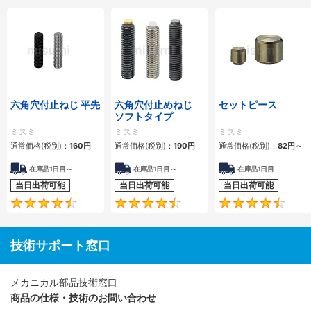
六角穴付止ねじ 平先
六角穴付止めねじ
セットピース
ソフトタイプ
ミスミ
ミスミ
ミスミ
通常価格(税別)：
160円
通常価格(税別)：
190円
通常価格(税別)：
82円
～
在庫品1日目～
在庫品1日目～
在庫品1日目
当日出荷可能
当日出荷可能
当日出荷可能
4.6
4.6
技術サポート窓口
メカニカル部品技術窓口
商品の仕様・技術のお問い合わせ