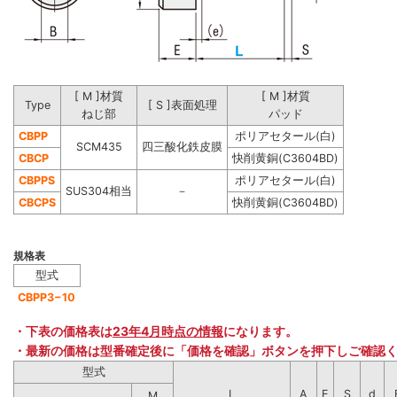
[ M ]材質
[ M ]材質
Type
[ S ]表面処理
ねじ部
パッド
CBPP
ポリアセタール(白)
SCM435
四三酸化鉄皮膜
CBCP
快削黄銅(C3604BD)
CBPPS
ポリアセタール(白)
SUS304相当
－
CBCPS
快削黄銅(C3604BD)
規格表
型式
CBPP3−10
・下表の価格表は
23年4月時点の情報
になります。
・最新の価格は型番確定後に「価格を確認」ボタンを押下しご確認
型式
L
A
E
S
d
M