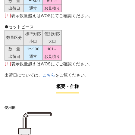
数 量
1〜500
501～
出荷日
通常
お見積り
[ ! ]
表示数量超えはWOSにてご確認ください。
●セットピース
標準対応
個別対応
数量区分
小口
大口
数 量
1〜100
101～
出荷日
通常
お見積り
[ ! ]
表示数量超えはWOSにてご確認ください。
出荷日については、
こちら
をご覧ください。
概要・仕様
使用例