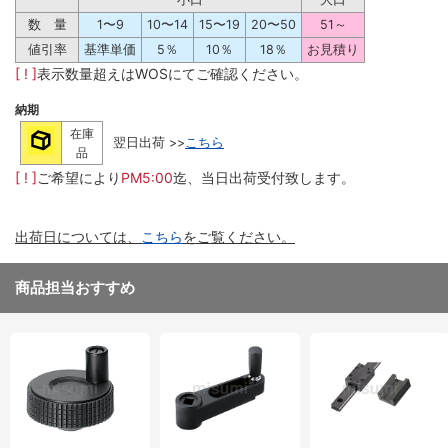
数 量
1〜9
10〜14
15〜19
20〜50
51～
値引率
基準単価
5％
10％
18％
お見積り
[ ! ]
表示数量超えはWOSにてご確認ください。
納期
在庫
翌日出荷 >>
こちら
品
[ ! ]
ご希望により
PM5:00
迄、当日出荷受付致します。
出荷日については、
こちら
をご覧ください。
商品担当おすすめ