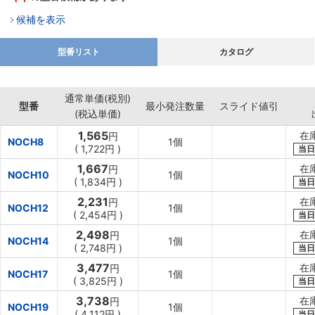
候補を表示
型番リスト
カタログ
通常単価(税別)
型番
最小発注数量
スライド値引
(税込単価)
1,565
在
円
NOCH8
1個
(
1,722円
)
当日
1,667
在
円
NOCH10
1個
(
1,834円
)
当日
2,231
在
円
NOCH12
1個
(
2,454円
)
当日
2,498
在
円
NOCH14
1個
(
2,748円
)
当日
3,477
在
円
NOCH17
1個
(
3,825円
)
当日
3,738
在
円
NOCH19
1個
(
4,112円
)
当日