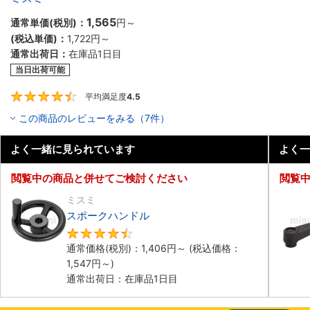
1,565
通常単価(税別)：
円
～
(税込単価)：
1,722円
～
通常出荷日：
在庫品1日目
当日出荷可能
平均満足度
4.5
4.5
この商品のレビューをみる（7件）
よく一緒に見られています
よく一
閲覧中の商品と併せてご検討ください
閲覧
ミスミ
スポークハンドル
4.5
通常価格(税別)：
1,406円
～
(税込価格：
1,547円
～)
通常出荷日：在庫品1日目