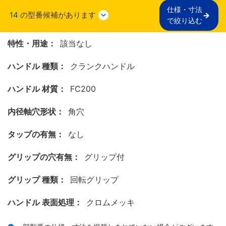
仕様・寸法

14
の型番候補があります
で絞り込む
特性・用途：
該当なし
ハンドル 種類：
クランクハンドル
ハンドル 材質：
FC200
内径軸穴形状：
角穴
タップの有無：
なし
グリップの穴有無：
グリップ付
グリップ 種類：
回転グリップ
ハンドル 表面処理：
クロムメッキ