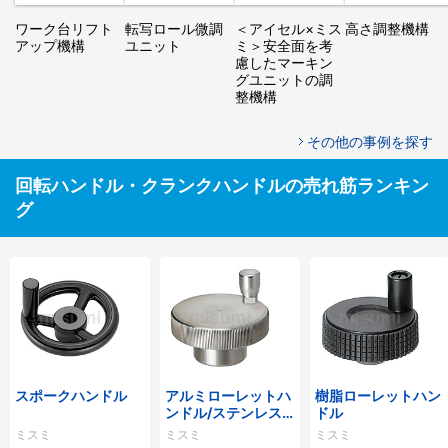
ワーク台リフト
転写ロール微調
＜アイセル×ミス
高さ調整機構
アップ機構
ユニット
ミ＞安全面を考
慮したマーキン
グユニットの調
整機構
その他の事例を探す
回転ハンドル・クランクハンドルの売れ筋ランキン
グ
スポークハンドル
アルミローレットハ
樹脂ローレットハン
ンドル/ステンレス
ドル
ローレットハンドル
ミスミ
ミスミ
ミスミ