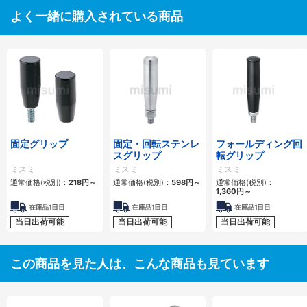
よく一緒に購入されている商品
固定グリップ
固定・回転ステンレ
フォールディング回
スグリップ
転グリップ
ミスミ
ミスミ
ミスミ
通常価格(税別)：
218円
～
通常価格(税別)：
598円
～
通常価格(税別)：
1,360円
～
在庫品1日目
在庫品1日目
在庫品1日目
当日出荷可能
当日出荷可能
当日出荷可能
この商品を見た人は、こんな商品も見ています