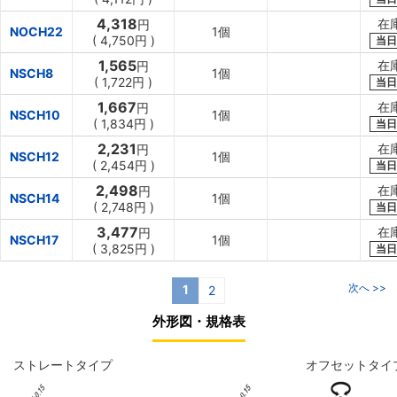
4,318
在
円
NOCH22
1個
(
4,750円
)
当日
1,565
在
円
NSCH8
1個
(
1,722円
)
当日
1,667
在
円
NSCH10
1個
(
1,834円
)
当日
2,231
在
円
NSCH12
1個
(
2,454円
)
当日
2,498
在
円
NSCH14
1個
(
2,748円
)
当日
3,477
在
円
NSCH17
1個
(
3,825円
)
当日
次へ >>
1
2
外形図・規格表
ストレートタイプ
オフセットタイ