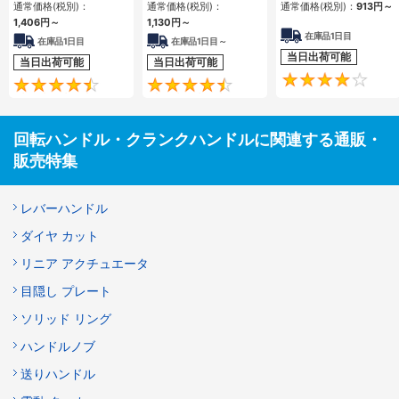
通常価格(税別)：
通常価格(税別)：
通常価格(税別)：
913円
～
1,406円
～
1,130円
～
在庫品1日目
在庫品1日目
在庫品1日目～
当日出荷可能
当日出荷可能
当日出荷可能
4.5
4.4
回転ハンドル・クランクハンドルに関連する通販・
販売特集
レバーハンドル
ダイヤ カット
リニア アクチュエータ
目隠し プレート
ソリッド リング
ハンドルノブ
送りハンドル