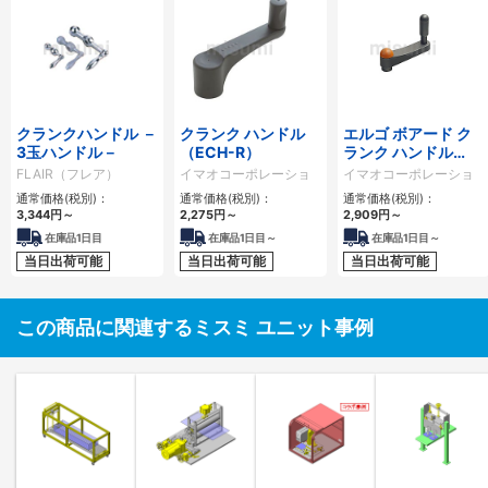
クランクハンドル －
クランク ハンドル
エルゴ ボアード ク
3玉ハンドル－
（ECH-R）
ランク ハンドル
（EBCH-R）
FLAIR（フレア）
イマオコーポレーショ
イマオコーポレーショ
ン
ン
通常価格(税別)：
通常価格(税別)：
通常価格(税別)：
3,344円
～
2,275円
～
2,909円
～
在庫品1日目
在庫品1日目～
在庫品1日目～
当日出荷可能
当日出荷可能
当日出荷可能
この商品に関連するミスミ ユニット事例