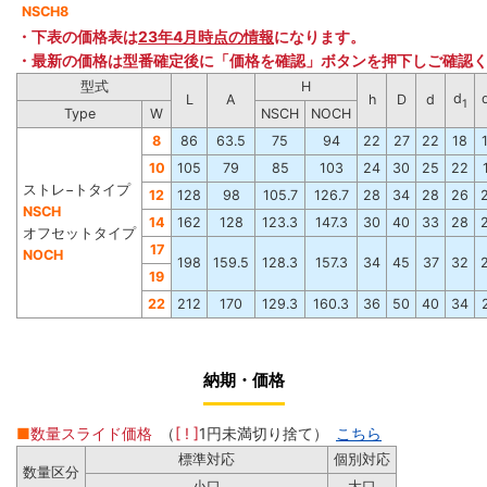
NSCH8
・下表の価格表は
23年4月時点の情報
になります。
・最新の価格は型番確定後に「価格を確認」ボタンを押下しご確認
型式
H
d
L
A
h
D
d
1
Type
W
NSCH
NOCH
8
86
63.5
75
94
22
27
22
18
10
105
79
85
103
24
30
25
22
ストレ−トタイプ
12
128
98
105.7
126.7
28
34
28
26
NSCH
14
162
128
123.3
147.3
30
40
33
28
オフセットタイプ
17
NOCH
198
159.5
128.3
157.3
34
45
37
32
19
22
212
170
129.3
160.3
36
50
40
34
納期・価格
■
数量スライド価格
（
[ ! ]
1円未満切り捨て）
こちら
標準対応
個別対応
数量区分
小口
大口