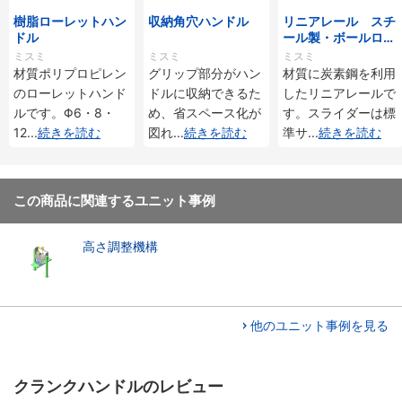
樹脂ローレットハン
収納角穴ハンドル
リニアレール スチ
ドル
ール製・ボールロー
ラタイプ
ミスミ
ミスミ
ミスミ
材質ポリプロピレン
グリップ部分がハン
材質に炭素鋼を利用
のローレットハンド
ドルに収納できるた
したリニアレールで
ルです。Φ6・8・
め、省スペース化が
す。スライダーは標
12
...
続きを読む
図れ
...
続きを読む
準サ
...
続きを読む
この商品に関連するユニット事例
高さ調整機構
他のユニット事例を見る
クランクハンドルのレビュー