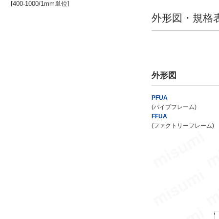
[400-1000/1
mm
単位]
外形図・規格
H(mm)
[400-1200/1
mm
単位]
外形図
W(mm)
PFUA
(パイプフレーム)
FFUA
[400-1200/1
mm
単位]
(ファクトリーフレーム)
タイプ
FFUA
PFUAS
PFUAV
PFUAW