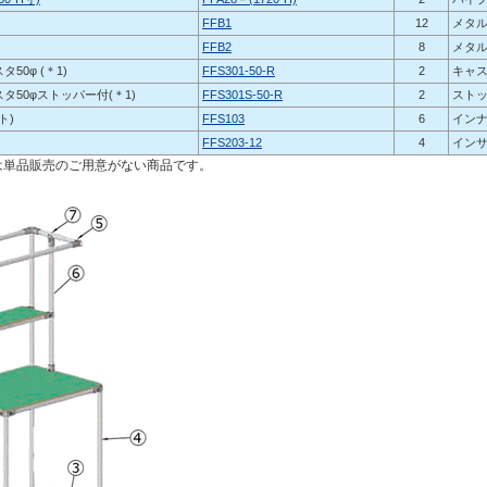
FFB1
12
メタ
FFB2
8
メタ
50φ (＊1)
FFS301-50-R
2
キャ
タ50φストッパー付(＊1)
FFS301S-50-R
2
スト
ト)
FFS103
6
イン
FFS203-12
4
イン
では単品販売のご用意がない商品です。