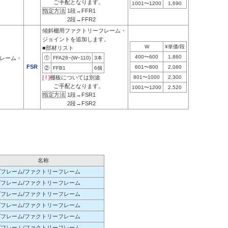
ご手配となります。
1001〜1200
1,690
指定方法
1段→FFR1
2段→FFR2
傾斜棚用ファクトリーフレーム・
ジョイントを追加します。
W
¥単価/段
■部材リスト
400〜600
1,860
レーム・
①
FFA28−(W−110)
3本
FSR
601〜800
2,080
②
FFB1
6個
[ ! ]
棚板については別途
801〜1000
2,300
ご手配となります。
1001〜1200
2,520
指定方法
1段→FSR1
2段→FSR2
名称
フレーム/ファクトリーフレーム
フレーム/ファクトリーフレーム
フレーム/ファクトリーフレーム
フレーム/ファクトリーフレーム
フレーム/ファクトリーフレーム
フレーム/ファクトリーフレーム