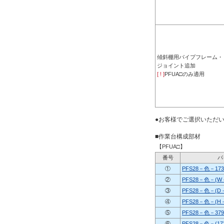
傾斜棚用パイプフレーム・
ジョイント追加
[ ! ]
PFUA□のみ適用
●お客様でご選択いただ
■作業台構成部材
【PFUA□】
番号
パ
①
PFS28－色－173
②
PFS28－色－(W－
③
PFS28－色－(D－
④
PFS28－色－(H－
⑤
PFS28－色－379
⑥
PFS28－色－(17