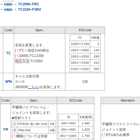
−
−
TC2000−FR1
H900
−
−
TC2150−FSR2
H900
Code
Spec.
¥/1Code
TC
¥単価
1600〜1799
0
全高を変更します。
[ ! ]
TC＝指定1mm単位
1801〜1900
140
TC
[ ! ]
1600≦TC≦2200
1901〜2000
280
指定方法
TC2050
2001〜2100
410
2101〜2200
550
キャスタ取付用
SPN
スパナ
135
JBS009(
こちら
)を追加します。
Code
Spec.
¥/1Code
Alteration
平棚用パイプフレーム・
ジョイントを追加します。
W
¥単価/段
■部材リスト
400〜600
1,480
①
PFS28−色−(W−104)
2本
平棚用ファクトリーフレ
FR
ジョイント追加
601〜800
1,620
②
PBLSN1
4個
[ ! ]
FFUAのみ適用
[ ! ]
棚板については別途
801〜1000
1,760