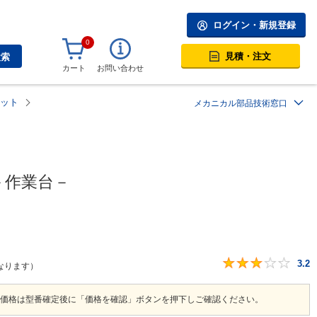
ログイン・新規登録
0
見積・注文
検索
カート
お問い合わせ
ット
メカニカル部品技術窓口
－作業台－
3.2
なります）
価格は型番確定後に「価格を確認」ボタンを押下しご確認ください。