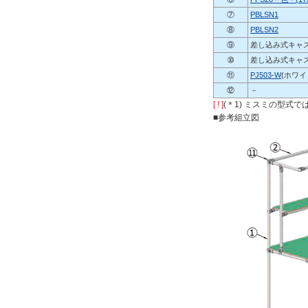
⑦
PBLSN1
⑧
PBLSN2
⑨
差し込み式キャスタ
➉
差し込み式キャス
⑪
PJ503-W
(ホワイ
⑫
－
[ ! ]
(＊1) ミスミの型式
■参考組立図