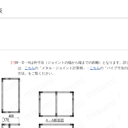
表
[ ! ]
W・D・Hは外寸法（ジョイントの端から端までの距離）となります。詳
は、
こちら
の「メタル・ジョイント計算例」・
こちら
の「パイプ寸法の
方法」をご覧ください。
A－A断面図