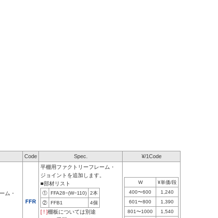
Code
Spec.
¥/1Code
平棚用ファクトリーフレーム・
ジョイントを追加します。
W
¥単価/段
■部材リスト
400〜600
1,240
ーム・
①
FFA28−(W−110)
2本
FFR
601〜800
1,390
②
FFB1
4個
[ ! ]
棚板については別途
801〜1000
1,540