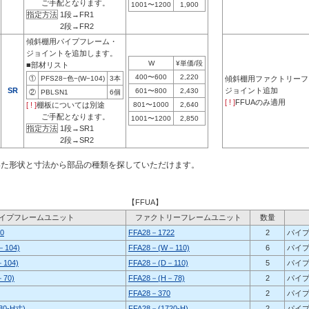
ご手配となります。
1001〜1200
1,900
指定方法
1段→FR1
2段→FR2
傾斜棚用パイプフレーム・
ジョイントを追加します。
W
¥単価/段
■部材リスト
400〜600
2,220
①
PFS28−色−(W−104)
3本
傾斜棚用ファクトリーフ
SR
ジョイント追加
601〜800
2,430
②
PBLSN1
6個
[ ! ]
FFUAのみ適用
[ ! ]
棚板については別途
801〜1000
2,640
ご手配となります。
1001〜1200
2,850
指定方法
1段→SR1
2段→SR2
いた形状と寸法から部品の種類を探していただけます。
【FFUA】
イプフレームユニット
ファクトリーフレームユニット
数量
0
FFA28－1722
2
パイプ
104)
FFA28－(W－110)
6
パイプ
104)
FFA28－(D－110)
5
パイプ
70)
FFA28－(H－78)
2
パイプ
FFA28－370
2
パイプ
30-H寸)
FFA28－(1720-H)
2
パイプ