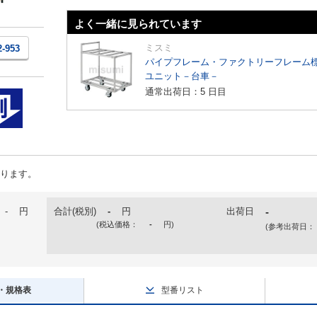
よく一緒に見られています
ミスミ
2-953
パイプフレーム・ファクトリーフレーム
ユニット－台車－
通常出荷日：5 日目
ります。
-
円
合計(税別)
-
円
出荷日
-
(税込価格：
-
円
)
(参考出荷日：
・規格表
型番リスト