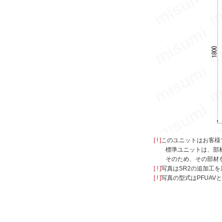
CAD
2D
3D
出荷日
すべて
5日以内
[ ! ]
このユニットはお客様
標準ユニットは、部
そのため、その部材
[ ! ]
写真はSR2の追加工
[ ! ]
写真の型式はPFUAV