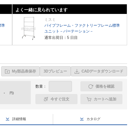
よく一緒に見られています
ミスミ
標準
パイプフレーム・ファクトリーフレーム標準
ユニット－パーテーション－
通常出荷日：5 日目
My部品表保存
3Dプレビュー
CADデータダウンロード
数量：
価格を確認
-
円
)
今すぐ注文
カートへ追加
詳細情報
カタログ