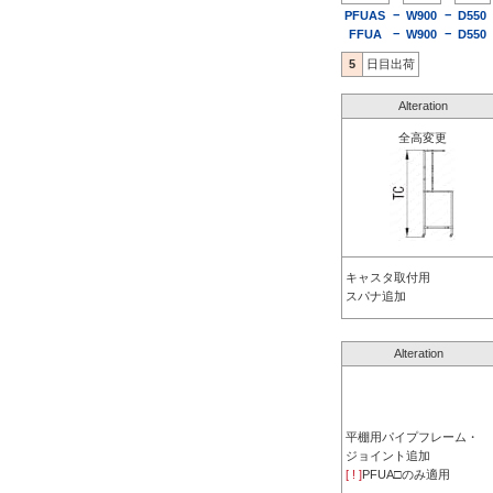
−
−
PFUAS
W900
D550
−
−
FFUA
W900
D550
5
日目出荷
Alteration
全高変更
キャスタ取付用
スパナ追加
Alteration
平棚用パイプフレーム・
ジョイント追加
[ ! ]
PFUA□のみ適用