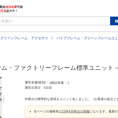
最短
当日出荷
5万点
拡大中！
・グリーンフレーム・アクセサリ
パイプフレーム・グリーンフレームユニ
ーム・ファクトリーフレーム標準ユニット
通常単価(税別)
-
税込単価
-
通常出荷日：
5日目
作業台の標準的な形状をユニット化しました。（お客様の組立と
当ページの価格表は
23年4月時点の情報
になります。最新の