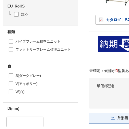
EU_RoHS
対応
カタログ
| P.
種類
パイプフレーム標準ユニット
ファクトリーフレーム標準ユニット
色
4
未確定：候補が
型番あ
S(ダークグレー)
V(アイボリー)
単価(税別)
W(白)
D(mm)
外形図