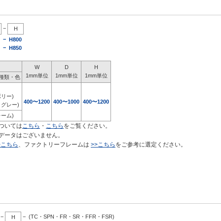
−
H
−
H800
−
H850
W
D
H
1mm単位
1mm単位
1mm単位
種類・色
ボリー)
400
〜
1200
400
〜
1000
400
〜
1200
クグレー)
ーム)
ついては
こちら
・
こちら
をご覧ください。
データはございません。
>こちら
、ファクトリーフレームは
>>こちら
をご参考に選定ください。
−
−
(TC・SPN・FR・SR・FFR・FSR)
H