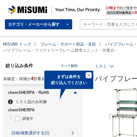
MISUMI | Your Time, Our Priority
17時まで
のご注文で
13
当日出荷対象商品
カテゴリ・メーカーから探す
MISUMI トップ
フレーム・サポート部品・支柱
パイプフレーム
パイプフレーム・ファクトリーフレーム標準ユニット－作業台－
絞り込み条件
すべて解除
ミスミ
まずは条件を

パイプフレ
4
未確定：候補が
型番あります。
絞り込んでください
chemSHERPA・RoHS
ミスミ品のみ対象
chemSHERPA
調査中
詳細/複数選択する(1)