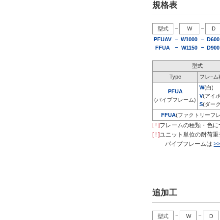
規格表
−
−
型式
W
D
−
−
PFUAV
W1000
D600
−
−
FFUA
W1150
D900
型式
Type
フレ−ム
W
(白)
PFUA
V
(アイ
(パイプフレーム)
S
(ダー
FFUA
(ファクトリーフレ
[ ! ]
フレームの種類・色に
[ ! ]
ユニット単位の耐荷重
パイプフレームは
>
追加工
−
−
型式
W
D