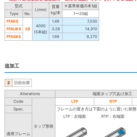
型式
￥基準単価/5本1組
質量
L(mm)
kg/本
Type
No.
1〜20組
FFAKS
1.49
7,030
4000
FFAUKS
28
3.28
14,910
(5本組)
FFASKS
1.69
9,270
追加工
2
日目出荷
Alterations
端面タップ穴あけ加工
Code
LTP
RTP
Spec.
フレームの置き方は下図のように置いた状態
LTP：左端面
RTP：右端面
タップ形状
適用フレーム