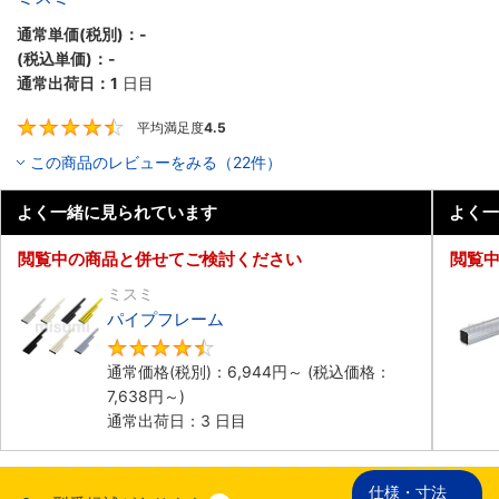
通常単価(税別)：
-
(税込単価)：
-
通常出荷日：
1
日目
平均満足度
4.5
4.5
この商品のレビューをみる（22件）
よく一緒に見られています
よく一
閲覧中の商品と併せてご検討ください
閲覧
ミスミ
パイプフレーム
4.7
通常価格(税別)：
6,944円
～
(税込価格：
7,638円
～)
通常出荷日：3 日目
仕様・寸法
