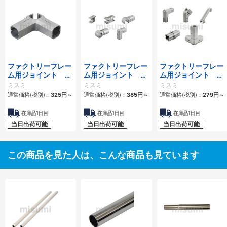
ファクトリーフレー
ファクトリーフレー
ファクトリーフレー
ム用ジョイント
ム用ジョイント
ム用ジョイント
No.1～5
No.6～10
No.11～15
ミスミ
ミスミ
ミスミ
通常価格(税別)：
325円
～
通常価格(税別)：
385円
～
通常価格(税別)：
279円
～
在庫品1日目
在庫品1日目
在庫品1日目
当日出荷可能
当日出荷可能
当日出荷可能
この商品を見た人は、こんな商品も見ています