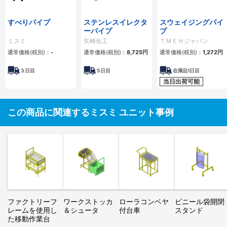
すべりパイプ
ステンレスイレクタ
スウェイジングパイ
ーパイプ
プ
ミスミ
矢崎化工
ＴＭＥＨジャパン
通常価格(税別)：
-
通常価格(税別)：
8,725円
通常価格(税別)：
1,272円
3
日目
5
日目
在庫品1日目
当日出荷可能
この商品に関連するミスミ ユニット事例
ファクトリーフ
ワークストッカ
ローラコンベヤ
ビニール袋開閉
レームを使用し
＆シュータ
付台車
スタンド
た移動作業台