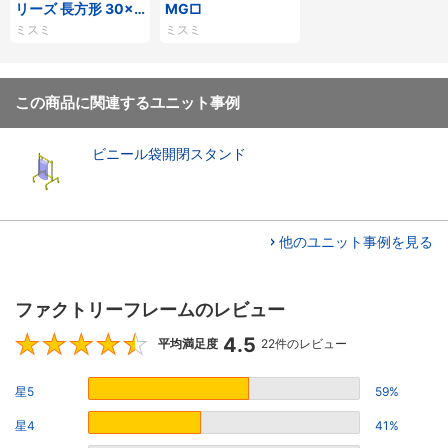
リーズ 長方形 30×6
MG□
0mm 2列溝 4面溝
ミスミ
ミスミ
この商品に関連するユニット事例
ビニール袋開閉スタンド
他のユニット事例を見る
ファクトリーフレームのレビュー
4.5
4.5
平均満足度
22件のレビュー
星5
59%
星4
41%