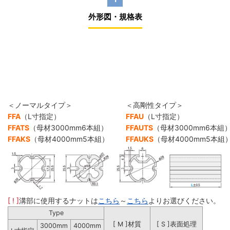
外形図・規格表
＜ノーマルタイプ＞
＜高剛性タイプ＞
FFA
（L寸指定）
FFAU
（L寸指定）
FFATS
（母材3000mm6本組）
FFAUTS
（母材3000mm6本組
FFAKS
（母材4000mm5本組）
FFAUKS
（母材4000mm5本組
[ ! ]
溝部に使用するナットは
こちら
～
こちら
よりお選びください。
Type
[ M ]材質
[ S ]表面処理
3000mm
4000mm