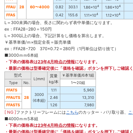
4
4
FFAU
28
60
〜
4000
0.82
303.1
1.86×10
1.86×10
4
4
FFAS
0.42
155.6
1.11×10
1.12×10
L＝300未満の場合、長さに関わらず表中単価になります。
ex：FFA28−280＝150円
L＝300以上の場合、下記計算をし価格を算出します。
￥基準単価/ｍ×指定全長＝販売単価
ex：FFA28−720 370×0.72＝280円（1円単位は切り捨て）
■3000ｍｍ6本組
・下表の価格表は
23年4月時点の情報
になります。
・最新の価格は型番確定後に「価格を確認」ボタンを押下しご確認
型式
￥基準単価/6本1組
質量
L(mm)
kg/本
Type
No.
1〜20組
FFATS
1.11
5,960
3000
FFAUTS
28
2.46
13,310
(6本組)
FFASTS
1.26
7,980
[ NG ]
ファクトリーフレームには
こちら
のカッター・バリ取り器、
こ
■4000ｍｍ5本組
・下表の価格表は
23年4月時点の情報
になります。
・最新の価格は型番確定後に「価格を確認」ボタンを押下しご確認