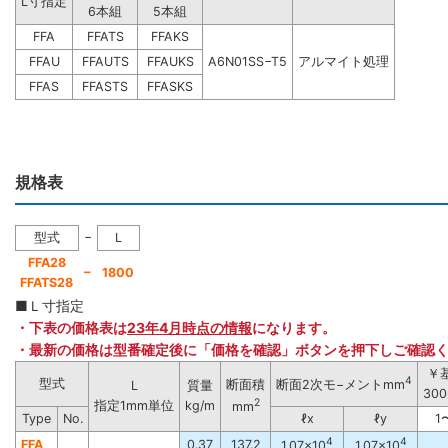
L寸指定
6本組
5本組
FFA
FFATS
FFAKS
FFAU
FFAUTS
FFAUKS
A6N01SS−T5
アルマイト処理
FFAS
FFASTS
FFASKS
規格表
−
型式
L
FFA28
−
1800
FFATS28
■Ｌ寸指定
・下表の価格表は
23年4月時点の情報
になります。
・最新の価格は型番確定後に「価格を確認」ボタンを押下しご確認
￥
4
型式
断面積
断面2次モ−メントmm
L
質量
30
2
指定1mm単位
kg/m
mm
Type
No.
ℓx
ℓy
1
4
4
FFA
0.37
137.2
1.07×10
1.07×10