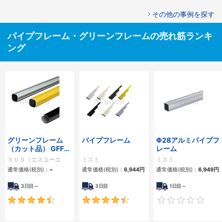
その他の事例を探す
パイプフレーム・グリーンフレームの売れ筋ランキ
ング
グリーンフレーム
パイプフレーム
Φ28アルミパイプフ
（カット品） GFFシ
レーム
リーズ
ＳＵＳ（エスユーエ
ミスミ
ミスミ
ス）
-
通常価格(税別)：
通常価格(税別)：
6,944円
通常価格(税別)：
6,949円
3日目～
3日目
1日目～
4.6
4.7