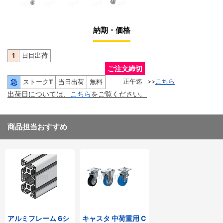
納期・価格
1
日目出荷
ご注文締切
急
正午迄
>>
こちら
ストーク
T
当日出荷
無料
出荷日については、
こちら
をご覧ください。
商品担当おすすめ
アルミフレーム 6シ
キャスタ 中荷重用 C