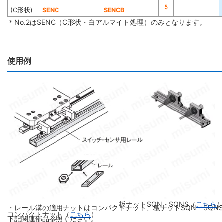
5
(C形状)
SENC
SENCB
＊No.2はSENC（C形状・白アルマイト処理）のみとなります。
使用例
板ナットSQN・SQNS（
こちら
・レール溝の適用ナットはコンパクトナット、板ナットSQN・SQN
コンパクトナット（
こちら
）
下記関連部品参照ください。