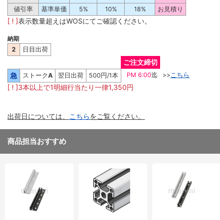
値引率
基準単価
5%
10%
18%
お見積り
[ ! ]
表示数量超えはWOSにてご確認ください。
納期
2
日目出荷
ご注文締切
急
PM 6:00
迄
>>
こちら
ストーク
A
翌日出荷
500円/1本
[ ! ]3本以上で1明細行当たり一律1,350円
出荷日については、
こちら
をご覧ください。
商品担当おすすめ