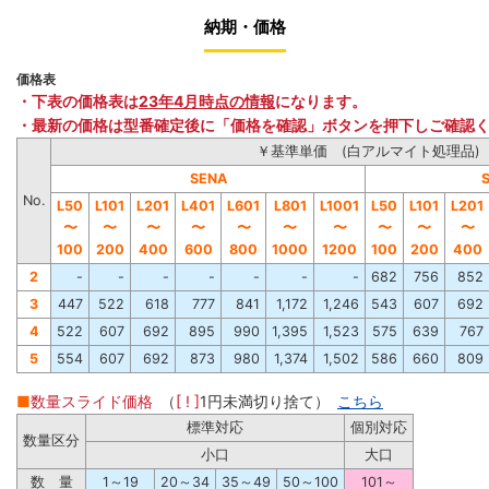
納期・価格
価格表
・下表の価格表は
23年4月時点の情報
になります。
・最新の価格は型番確定後に「価格を確認」ボタンを押下しご確認
￥基準単価 (白アルマイト処理品)
SENA
No.
L50
L101
L201
L401
L601
L801
L1001
L50
L101
L201
〜
〜
〜
〜
〜
〜
〜
〜
〜
〜
100
200
400
600
800
1000
1200
100
200
400
2
-
-
-
-
-
-
-
682
756
852
3
447
522
618
777
841
1,172
1,246
543
607
692
4
522
607
692
895
990
1,395
1,523
575
639
767
5
554
607
692
873
980
1,374
1,502
586
660
809
■
数量スライド価格
（
[ ! ]
1円未満切り捨て）
こちら
標準対応
個別対応
数量区分
小口
大口
数 量
1～19
20～34
35～49
50～100
101～