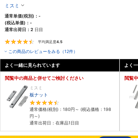
ミスミ
通常単価(税別)：
-
(税込単価)：
-
通常出荷日：
2
日目
平均満足度
4.5
4.5
この商品のレビューをみる（12件）
よく一緒に見られています
よく一
閲覧中の商品と併せてご検討ください
閲覧
ミスミ
板ナット
4.5
通常価格(税別)：
180
円
～
(税込価格：
198
円
～)
通常出荷日：在庫品1日目