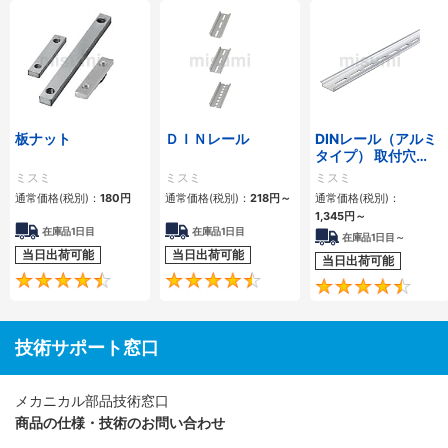
板ナット
ＤＩＮレール
DINレール（アルミ
タイプ） 取付穴
4.5×25長穴 MRB
ミスミ
ミスミ
ミスミ
通常価格(税別)：
180
円
通常価格(税別)：
218
円
～
通常価格(税別)：
1,345
円
～
在庫品1日目
在庫品1日目
在庫品1日目～
当日出荷可能
当日出荷可能
当日出荷可能
4.5
4.4
技術サポート窓口
メカニカル部品技術窓口
商品の仕様・技術のお問い合わせ