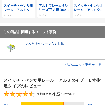
スイッチ・センサ用
アルミフレーム 6シ
スイッチ・センサ用
レール アルミタイ
リーズ 正方形 30×3
レール アルミタイ
プ Ｌ寸指定 穴位
0mm 1列溝 4面溝
プ Ｌ寸指定 穴位
ミスミ
ミスミ
ミスミ
置指定タイプ
置指定 キリ穴・キ
リ欠け穴タイプ
この商品に関連するユニット事例
コンベヤ上のワーク方向転換
他のユニット事例を見る
スイッチ・センサ用レール アルミタイプ Ｌ寸指
定タイプのレビュー
4.5
4.5
平均満足度
12件のレビュー