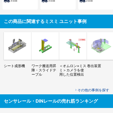
3
日目
3
日目
2
日目
この商品に関連するミスミ ユニット事例
シート成形機
ワーク搬送用昇
＜オムロン×ミス
巻出装置
降・スライドテ
ミ＞カメラを使
ーブル
用した位置検出
その他の事例を探す
センサレール・DINレールの売れ筋ランキング