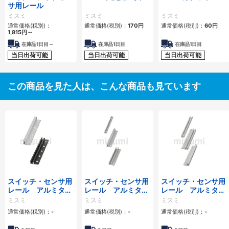
サ用レール
ミスミ
ミスミ
ミスミ
通常価格(税別)：
通常価格(税別)：
170
円
通常価格(税別)：
60
円
1,815
円
～
在庫品1日目～
在庫品1日目
在庫品1日目
当日出荷可能
当日出荷可能
当日出荷可能
この商品を見た人は、こんな商品も見ています
スイッチ・センサ用
スイッチ・センサ用
スイッチ・センサ用
レール アルミタイ
レール アルミタイ
レール アルミタイ
プ Ｌ寸指定 穴位
プ Ｌ寸指定 穴位
プ Ｌ寸指定 目盛
ミスミ
ミスミ
ミスミ
置指定タイプ
置固定タイプ
付きタイプ
通常価格(税別)：
-
通常価格(税別)：
-
通常価格(税別)：
-