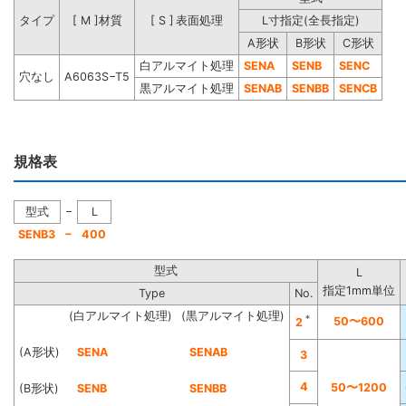
タイプ
[ M ]材質
[ S ] 表面処理
L寸指定(全長指定)
A形状
B形状
C形状
白アルマイト処理
SENA
SENB
SENC
穴なし
A6063S−T5
黒アルマイト処理
SENAB
SENBB
SENCB
規格表
−
型式
L
−
SENB3
400
型式
L
指定1mm単位
Type
No.
(白アルマイト処理)
(黒アルマイト処理)
＊
50〜600
2
(A形状)
SENA
SENAB
3
4
50〜1200
(B形状)
SENB
SENBB