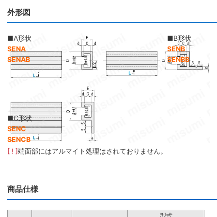
外形図
■A形状
■B形状
SENA
SENB
SENAB
SENBB
■C形状
SENC
SENCB
[ ! ]
端面部にはアルマイト処理はされておりません。
商品仕様
型式