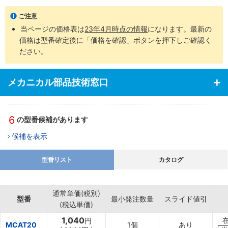
ご注意
当ページの価格表は
23年4月時点の情報
になります。最新の
価格は型番確定後に「価格を確認」ボタンを押下しご確認く
ださい。
メカニカル部品技術窓口
6
の型番候補があります
候補を表示
型番リスト
カタログ
通常単価(税別)
型番
最小発注数量
スライド値引
(税込単価)
1,040
円
MCAT20
1個
あり