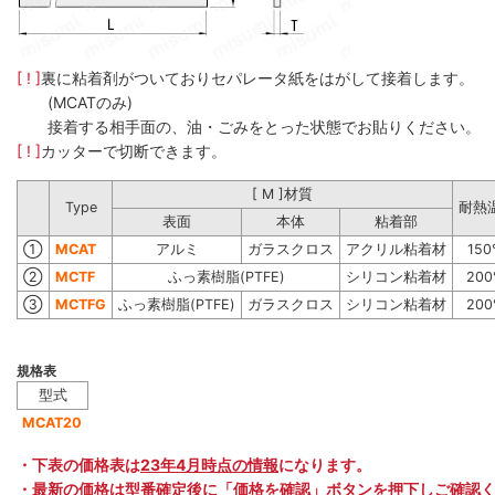
[ ! ]
裏に粘着剤がついておりセパレータ紙をはがして接着します。
(MCATのみ)
接着する相手面の、油・ごみをとった状態でお貼りください。
[ ! ]
カッターで切断できます。
[ M ]材質
Type
耐熱
表面
本体
粘着部
①
MCAT
アルミ
ガラスクロス
アクリル粘着材
15
②
MCTF
ふっ素樹脂(PTFE)
シリコン粘着材
20
③
MCTFG
ふっ素樹脂(PTFE)
ガラスクロス
シリコン粘着材
20
規格表
型式
MCAT20
・下表の価格表は
23年4月時点の情報
になります。
・最新の価格は型番確定後に「価格を確認」ボタンを押下しご確認