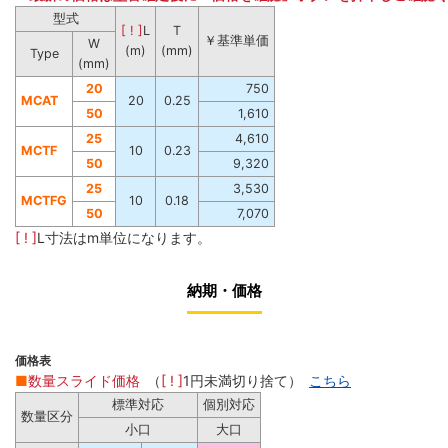
型式
[ ! ]
L
T
￥基準単価
W
(m)
(mm)
Type
(mm)
20
750
MCAT
20
0.25
50
1,610
25
4,610
MCTF
10
0.23
50
9,320
25
3,530
MCTFG
10
0.18
50
7,070
[ ! ]
L寸法はm単位になります。
納期・価格
価格表
■
数量スライド価格
（
[ ! ]
1円未満切り捨て）
こちら
標準対応
個別対応
数量区分
小口
大口