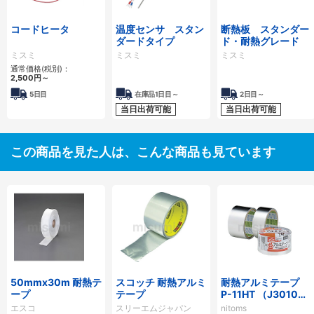
コードヒータ
温度センサ スタン
断熱板 スタンダー
ダードタイプ
ド・耐熱グレード
ミスミ
ミスミ
ミスミ
通常価格(税別)：
2,500円
～
5日目
在庫品1日目～
2日目～
当日出荷可能
当日出荷可能
この商品を見た人は、こんな商品も見ています
50mmx30m 耐熱テ
スコッチ 耐熱アルミ
耐熱アルミテープ
ープ
テープ
P-11HT （J3010・
J3020）
エスコ
スリーエムジャパン
nitoms