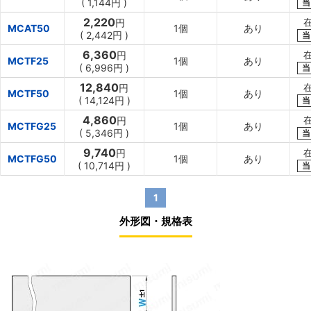
(
1,144円
)
当
2,220
円
MCAT50
1個
あり
(
2,442円
)
当
6,360
円
MCTF25
1個
あり
(
6,996円
)
当
12,840
円
MCTF50
1個
あり
(
14,124円
)
当
4,860
円
MCTFG25
1個
あり
(
5,346円
)
当
9,740
円
MCTFG50
1個
あり
(
10,714円
)
当
1
外形図・規格表