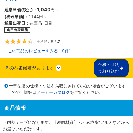
1,040
通常単価(税別)：
円
～
(税込単価)：
1,144円
～
通常出荷日：
在庫品1日目
当日出荷可能
平均満足度
4.7
4.7
この商品のレビューをみる（9件）
仕様・寸法

6
の型番候補があります
で絞り込む
一部型番の仕様・寸法を掲載しきれていない場合がございます
ので、詳細は
メーカーカタログ
をご覧ください。
商品情報
・耐熱テープになります。【表面材質】ふっ素樹脂/アルミなどから
お選びいただけます。