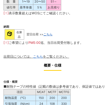
数 量
1〜19
20〜50
51～
値引率
基準単価
5％
お見積り
[ ! ]
表示数量超えはWOSにてご確認ください。
納期
在庫
翌日出荷 >>
こちら
品
[ ! ]
ご希望により
PM5:00
迄、当日出荷受付致します。
出荷日については、
こちら
をご覧ください。
概要・仕様
仕様・概要
■耐熱テープの特性値（記載の数値は参考値であり、保証値ではあ
項目
MCAT
MCTF
MCTFG
耐熱温度 (℃)
150
200
200
引張強度 (N/cm)
24
108
330