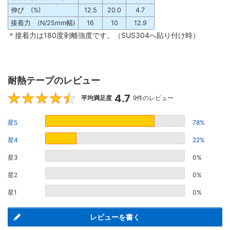
伸び (%)
12.5
20.0
4.7
接着力 (N/25mm幅)
16
10
12.9
＊接着力は180度剥離強度です。（SUS304へ貼り付け時）
耐熱テープのレビュー
4.7
4.7
平均満足度
9件のレビュー
星5
78%
星4
22%
星3
0%
星2
0%
星1
0%
レビューを書く