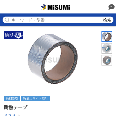
MISUMI
検索
納期割引
数量スライド割引
耐熱テープ
ミスミ