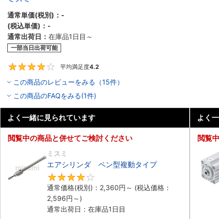
通常単価(税別)：
-
(税込単価)：
-
通常出荷日：
在庫品1日目～
一部当日出荷可能
平均満足度
4.2
4.2
この商品のレビューをみる（15件）
この商品のFAQをみる(1件)
よく一緒に見られています
よく一
閲覧中の商品と併せてご検討ください
閲覧
ミスミ
エアシリンダ ペン型複動タイプ
4.2
通常価格(税別)：
2,360円
～
(税込価格：
2,596円
～)
通常出荷日：在庫品1日目