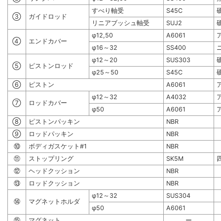
すべり軸受
S45C
③
ガイドロッド
リニアブッシュ軸受
SUJ2
φ12,50
A6061
④
エンドカバー
φ16～32
SS400
φ12～20
SUS303
⑤
ピストンロッド
φ25～50
S45C
⑥
ピストン
A6061
φ12～32
A4032
⑦
ロッドカバー
φ50
A6061
⑧
ピストンパッキン
NBR
⑨
ロッドパッキン
NBR
⑩
ボディガスケット#1
NBR
⑪
ストップリング
SK5M
⑫
ヘッドクッション
NBR
⑬
ロッドクッション
NBR
φ12～32
SUS304
⑭
マグネットホルダ
φ50
A6061
⑮
マグネット
ー