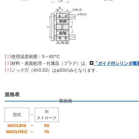
[ ! ]
使用温度範囲：5～60℃
[ ! ]
材料・表面処理・付属品（プラグ）は、
「ガイド付シリンダ概
[ ! ]
ノック穴（X±0.02）はφ50のみとなります。
規格表
裏面側
St
−
型式
ストローク
−
MGCLB16
50
−
MGCLFN12
70