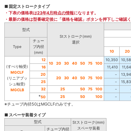
■ 固定ストロークタイプ
・下表の価格表は
23年4月時点の情報
になります。
・最新の価格は型番確定後に「価格を確認」ボタンを押下しご確認
型式
Stストローク(mm)
チュー
選択
Type
ブ内径
10
20
(mm)
12
10,350
10,5
10
20
30
40
50
75
100
(すべり軸受)
16
11,410
11,6
MGCLF
20
－
13,9
20
30
40
50
75
100
(リニアブッ
25
－
15,8
シュ軸受)
32
25
50
75
100
－
MGCLB
※
25
50
100
－
50
※チューブ内径50はMGCLFのみです。
■ スペーサ装着タイプ
型式
Stストローク(mm)
スペーサ装着
チューブ内径