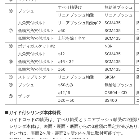
すべり軸受け
無給油ブッシュ
⑯
ブッシュ
リニアブッシュ軸受
リニアブッシュ
六角穴付ボルト
リニアブッシュ軸受φ12
SCM435
⑰
低頭六角穴付ボルト
φ50
SCM435
低頭六角穴付ボルト
上記を除く全て
SCM435
⑱
ボディガスケット#2
NBR
六角穴付ボルト
φ12
SCM435
⑲
低頭六角穴付ボルト
φ16～32
SCM435
低頭六角穴付ボルト
φ50
SCM435
⑳
ストップリング
リニアブッシュ軸受
SK5M
㉑
ブッシュ
φ50のみ
無給油ブッシュ
φ12,16
C3604－CD
㉒
プラグ
φ20～50
SS400
■ガイド付シリンダ本体特長
ガイドロッドの軸受は、すべり軸受とリニアブッシュ軸受の2種類
シリンダ本体は、表面・裏面・底面からの3種類の固定方法があり
センサは、表面2ヶ所・裏面2ヶ所の4ヶ所に取付可能です。