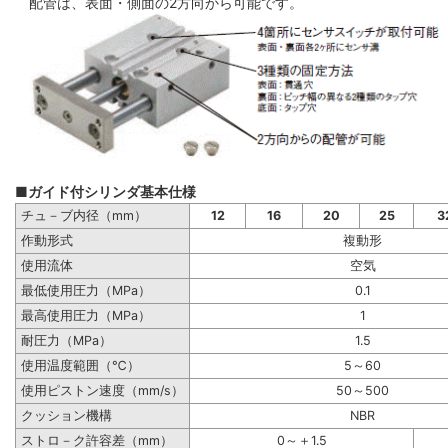
配管は、表面・側面の2方向から可能です。
■ガイド付シリンダ基本仕様
チュ－ブ内径（mm）
12
16
20
25
3
作動形式
複動形
使用流体
空気
最低使用圧力（MPa）
0.1
最高使用圧力（MPa）
1
耐圧力（MPa）
1.5
使用温度範囲（℃）
5～60
使用ピストン速度（mm/s）
50～500
クッション機構
NBR
ストロ－ク許容差（mm）
0～＋1.5