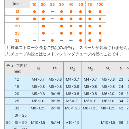
(mm)
10
20
25
30
40
50
75
100
12
●
●
ー
●
●
●
●
●
16
●
●
ー
●
●
●
●
●
20
ー
●
ー
●
●
●
●
●
25
ー
●
ー
●
●
●
●
●
32
ー
ー
●
ー
ー
●
●
●
[ ! ]
標準ストローク長をご指定の場合は、スペーサが装着されません
[ ! ]
チューブ内径とはピストンシリンダチューブ内径のことです。
チュ−ブ内径
M
M
M
M
M
N
1
2
3
4
(mm)
12
M4×0.7
M5×0.8
M4×0.7
M4×0.7
M5×0.8
23
16
M5×0.8
M5×0.8
M5×0.8
M5×0.8
M5×0.8
24
20
M5×0.8
Rc1/8
M5×0.8
M5×0.8
M6×1.0
28
1
25
M6×1.0
Rc1/8
M6×1.0
M6×1.0
M6×1.0
34
2
32
M8×1.25
Rc1/8
M8×1.25
M8×1.25
M8×1.25
42
2
St＝25
50
St＝50
M10×1.5
Rc1/4
M10×1.5
−
M10×1.5
66
2