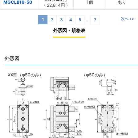
MGCLB16-50
1個
あり
(
22,814円
)
次へ >>
1
2
3
4
5
7
...
外形図・規格表
外形図
XX部（φ50のみ）
（φ50のみ）