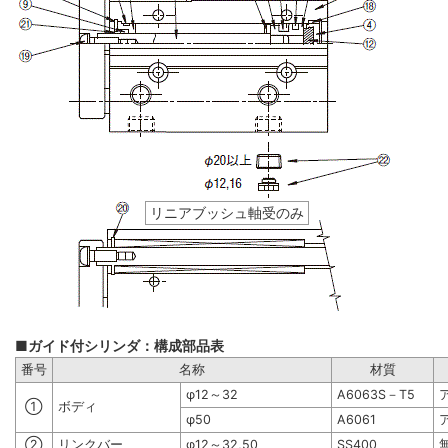
リニアブッシュ軸受のみ
■ガイド付シリンダ：構成部品表
番号
名称
材質
φ12～32
A6063S－T5
①
ボディ
φ50
A6061
②
リンクバー
φ12～32,50
SS400