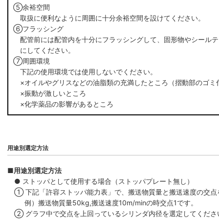
⑤余裕空間
取扱に便利なように周囲に十分余裕空間を設けてください。
⑥フラッシング
配管前には配管内を十分にフラッシングして、固形物やシールテ
にしてください。
⑦周囲環境
下記の使用環境では使用しないでください。
×オイルやグリスなどの油脂類の充満したところ（摺動部のゴミ
×振動が激しいところ
×化学薬品の影響があるところ
用途別選定方法
■用途別選定方法
● ストッパとして使用する場合（ストッパプレート無し）
① 下記「許容ストッパ能力表」で、搬送物質量と搬送速度の交点
例）搬送物質量50kg,搬送速度10m/minの時交点1です。
② グラフ中で交点を上回っているシリンダ内径を選定してくださ