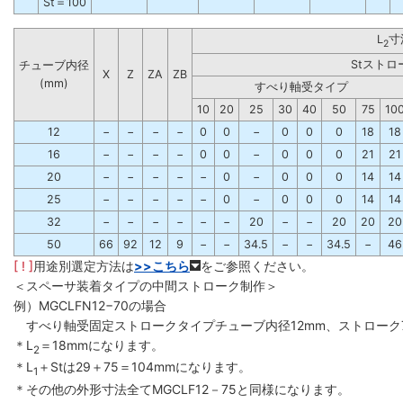
St＝100
L
寸
2
Stストロ
チューブ内径
X
Z
ZA
ZB
(mm)
すべり軸受タイプ
10
20
25
30
40
50
75
10
12
−
−
−
−
0
0
−
0
0
0
18
18
16
−
−
−
−
0
0
−
0
0
0
21
21
20
−
−
−
−
−
0
−
0
0
0
14
14
25
−
−
−
−
−
0
−
0
0
0
14
14
32
−
−
−
−
−
−
20
−
−
20
20
20
50
66
92
12
9
−
−
34.5
−
−
34.5
−
46
[ ! ]
用途別選定方法は
>>こちら
をご参照ください。
＜スペーサ装着タイプの中間ストローク制作＞
例）MGCLFN12−70の場合
すべり軸受固定ストロークタイプチューブ内径12mm、ストローク7
＊L
＝18mmになります。
2
＊L
＋Stは29＋75＝104mmになります。
1
＊その他の外形寸法全てMGCLF12－75と同様になります。