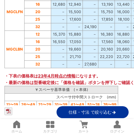
16
12,680
12,940
－
13,190
13,440
MGCLFN
20
－
15,500
－
15,750
16,000
25
－
17,600
－
17,850
18,100
32
－
－
24,190
－
－
12
15,370
15,880
－
16,380
16,880
16
16,550
17,050
－
17,560
18,060
MGCLBN
20
－
19,660
－
20,160
20,660
25
－
21,710
－
22,220
22,720
32
－
－
27,680
－
－
・下表の価格表は
23年4月時点の情報
になります。
・最新の価格は型番確定後に「価格を確認」ボタンを押下しご確認
￥スペーサ基準単価 (＋本体)
スペーサ付中間ストローク (mm)
11〜19
26〜49
21〜29
31〜39
41〜49
51〜74
76〜99
仕様・寸法 で絞り込む
1,260
－
1,260
1,260
1,260
1,260
1,260
1,510
－
1,510
1,510
1,510
1,510
1,510
－
－
1,680
1,680
1,680
1,680
1,680
ホーム
カテゴリ
カート
ログイン