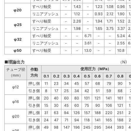
すべり軸受
－
1.43
－
1.23
1.08
0.96
1
φ20
リニアブッシュ
－
1.12
－
0.93
2.12
1.90
1
すべり軸受
－
2.26
－
1.94
1.71
1.52
2
φ25
リニアブッシュ
－
1.98
－
1.65
3.75
3.37
2
すべり軸受
－
－
6.71
－
－
5.24
4
φ32
リニアブッシュ
－
－
3.61
－
－
2.55
6
φ50
すべり軸受
－
－
13.0
－
－
10.8
■理論出力
（N)
使用圧力（MPa）
チューブ径
作動
（mm）
方向
0.1
0.2
0.3
0.4
0.5
0.6
0.7
0.8
0
押し側
11
23
34
45
57
68
79
90
1
φ12
引き側
8
17
25
34
42
51
59
68
押し側
20
40
60
80
101
121
141
161
1
φ16
引き側
15
30
45
60
75
90
106
121
1
押し側
31
63
94
126
157
188
220
251
2
φ20
引き側
24
47
71
94
118
141
165
188
2
押し側
49
98
147
196
245
295
344
393
4
φ25