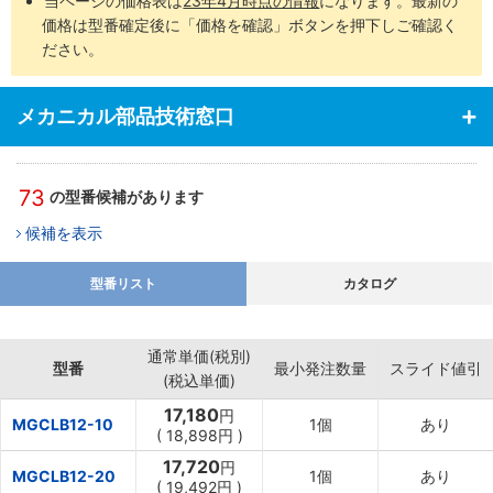
当ページの価格表は
23年4月時点の情報
になります。最新の
価格は型番確定後に「価格を確認」ボタンを押下しご確認く
ださい。
メカニカル部品技術窓口
73
の型番候補があります
候補を表示
型番リスト
カタログ
通常単価(税別)
型番
最小発注数量
スライド値引
(税込単価)
17,180
円
MGCLB12-10
1個
あり
(
18,898円
)
17,720
円
MGCLB12-20
1個
あり
(
19,492円
)