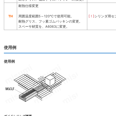
耐熱仕様変更
TH
周囲温度範囲5～120℃で使用可能。
[ ! ]
シリンダ用セ
耐熱グリス、フッ素ゴムパッキンの変更。
スペーサ材質を、A6063に変更。
使用例
使用例