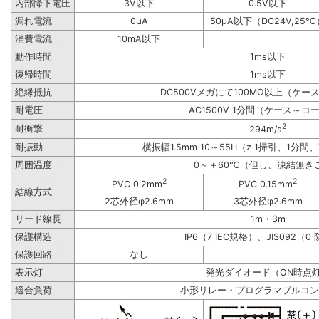
内部降下電圧
3V以下
0.5V以下
漏れ電流
0μA
50μA以下（DC24V,25℃
消費電流
10mA以下
動作時間
1ms以下
復帰時間
1ms以下
絶縁抵抗
DC500Vメガにて100MΩ以上（ケ
耐電圧
AC1500V 1分間（ケース～コ
2
耐衝撃
294m/s
耐振動
横振幅1.5mm 10～55H（z 1掃引、1分間、
周囲温度
0～＋60℃（但し、凍結無き
2
2
PVC 0.2mm
PVC 0.15mm
結線方式
2芯外径φ2.6mm
3芯外径φ2.6mm
リード線長
1m・3m
保護構造
IP6（7 IEC規格）、JIS092（0
保護回路
なし
表示灯
発光ダイオード（ON時点
適合負荷
小形リレー・プログラマブルコン