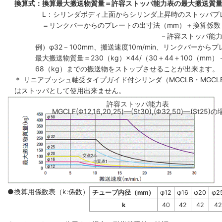
換算式：換算最大搬送物質量＝許容ストッパ能力表の最大搬送質量×
L：シリンダボディ上面からシリンダ上昇時のストッパプ
＝リンクバーからのプレートの出寸法（mm）＋換算係数
－許容ストッパ能力
例）φ32－100mm、搬送速度10m/min、リンクバーから
最大搬送物質量＝230（kg）×44/（30＋44＋100（mm）
68（kg）までの搬送物をストップさせることが出来ます。
＊ リニアブッシュ軸受タイプガイド付シリンダ（MGCLB・MGCL
はストッパとして使用出来ません。
許容ストッパ能力表
MGCLF(Φ12,16,20,25)―(St30),(Φ32,50)―(St25)
●換算用係数表（k:係数）
チューブ内径（mm）
φ12
φ16
φ20
φ2
k
40
42
42
42