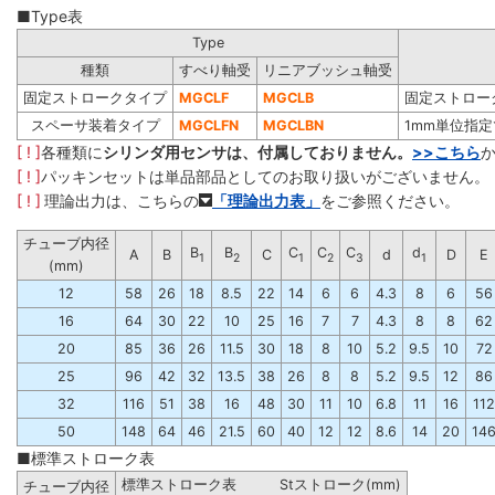
■Type表
Type
種類
すべり軸受
リニアブッシュ軸受
固定ストロークタイプ
MGCLF
MGCLB
固定ストロー
スペーサ装着タイプ
MGCLFN
MGCLBN
1mm単位指
[ ! ]
各種類に
シリンダ用センサは、付属しておりません。
>>こちら
[ ! ]
パッキンセットは単品部品としてのお取り扱いがございません。
[ ! ]
理論出力は、こちらの
「理論出力表」
をご参照ください。
チューブ内径
B
B
C
C
C
d
A
B
C
d
D
E
1
2
1
2
3
1
(mm)
12
58
26
18
8.5
22
14
6
6
4.3
8
6
56
16
64
30
22
10
25
16
7
7
4.3
8
8
62
20
85
36
26
11.5
30
18
8
10
5.2
9.5
10
72
25
96
42
32
13.5
38
26
8
8
5.2
9.5
12
86
32
116
51
38
16
48
30
11
10
6.8
11
16
112
50
148
64
46
21.5
60
40
12
12
8.6
14
20
14
■標準ストローク表
標準ストローク表 Stストローク(mm)
チューブ内径