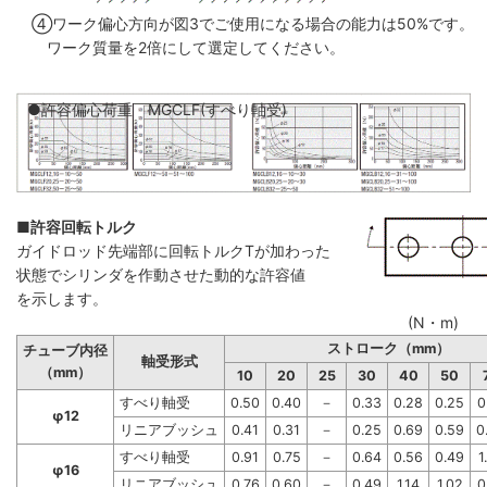
④ワーク偏心方向が図3でご使用になる場合の能力は50%です。
ワーク質量を2倍にして選定してください。
●許容偏心荷重 MGCLF(すべり軸受)
■許容回転トルク
ガイドロッド先端部に回転トルクTが加わった
状態でシリンダを作動させた動的な許容値
を示します。
(N・m)
ストローク（mm）
チューブ内径
軸受形式
（mm）
10
20
25
30
40
50
すべり軸受
0.50
0.40
－
0.33
0.28
0.25
0
φ12
リニアブッシュ
0.41
0.31
－
0.25
0.69
0.59
0
すべり軸受
0.91
0.75
－
0.64
0.56
0.49
1
φ16
リニアブッシュ
0.76
0.60
－
0.49
1.14
1.02
0