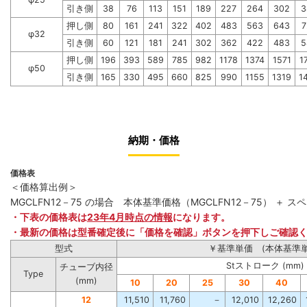
引き側
38
76
113
151
189
227
264
302
3
押し側
80
161
241
322
402
483
563
643
7
φ32
引き側
60
121
181
241
302
362
422
483
5
押し側
196
393
589
785
982
1178
1374
1571
1
φ50
引き側
165
330
495
660
825
990
1155
1319
1
納期・価格
価格表
＜価格算出例＞
MGCLFN12－75 の場合 本体基準価格（MGCLFN12－75） ＋ スペ
・下表の価格表は
23年4月時点の情報
になります。
・最新の価格は型番確定後に「価格を確認」ボタンを押下しご確認
型式
￥基準単価 (本体基準単
Stストローク (mm)
チューブ内径
Type
(mm)
10
20
25
30
40
12
11,510
11,760
－
12,010
12,260