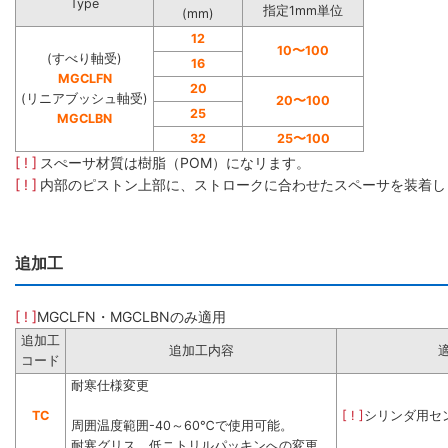
Type
指定1mm単位
(mm)
12
10
〜
100
(すべり軸受)
16
MGCLFN
20
(リニアブッシュ軸受)
20
〜
100
25
MGCLBN
32
25
〜
100
[ ! ]
スぺーサ材質は樹脂（POM）になリます。
[ ! ]
内部のピストン上部に、ストロークに合わせたスペーサを装着し
追加工
[ ! ]
MGCLFN・MGCLBNのみ適用
追加工
追加工内容
コード
耐寒仕様変更
TC
[ ! ]
シリンダ用セ
周囲温度範囲-40～60℃で使用可能。
耐寒グリス、低ニトリルパッキンへの変更。