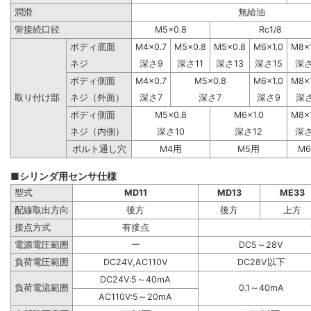
潤滑
無給油
管接続口径
M5×0.8
Rc1/8
ボディ底面
M4×0.7
M5×0.8
M5×0.8
M6×1.0
M8×
ネジ
深さ9
深さ11
深さ13
深さ15
深さ
ボディ側面
M4×0.7
M5×0.8
M6×1.0
M8×
取り付け部
ネジ（外面）
深さ7
深さ7
深さ9
深さ
ボディ側面
M5×0.8
M6×1.0
M8×
ネジ（内側）
深さ10
深さ12
深さ
ボルト通し穴
M4用
M5用
M
■シリンダ用センサ仕様
型式
MD11
MD13
ME33
配線取出方向
後方
後方
上方
接点方式
有接点
電源電圧範囲
ー
DC5～28V
負荷電圧範囲
DC24V,AC110V
DC28V以下
DC24V:5～40mA
負荷電流範囲
0.1～40mA
AC110V:5～20mA