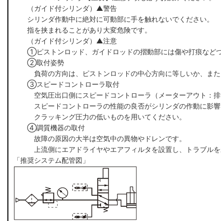
（ガイド付シリンダ）▲警告
シリンダ作動中に絶対に可動部に手を触れないでください。
指を挟まれることがあり大変危険です。
（ガイド付シリンダ）▲注意
①ピストンロッド、ガイドロッドの摺動部には傷や打痕など
②取付姿勢
負荷の方向は、ピストンロッドの中心方向に等しいか、また
③スピードコントローラ取付
空気圧出口側にスピードコントローラ（メーターアウト：排
スピードコントローラの性能の良否がシリンダの作動に影響
クラッキング圧力の低いものを用いてください。
④調質機器の取付
故障の原因の大半は空気中の異物やドレンです。
上流側にエアドライヤやエアフィルタを設置し、トラブルを
「推奨システム配管図」