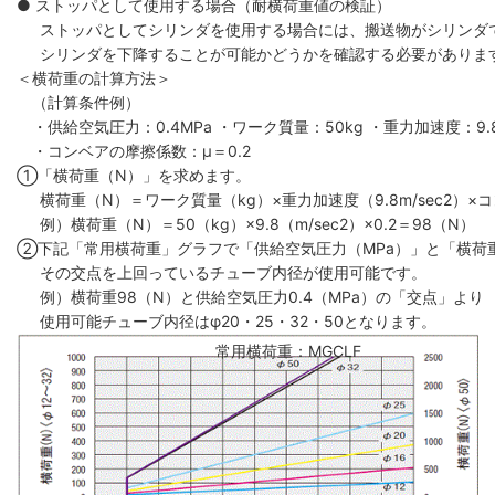
● ストッパとして使用する場合（耐横荷重値の検証）
ストッパとしてシリンダを使用する場合には、搬送物がシリンダ
シリンダを下降することが可能かどうかを確認する必要がありま
＜横荷重の計算方法＞
（計算条件例）
・供給空気圧力：0.4MPa ・ワーク質量：50kg ・重力加速度：9.8m
・コンベアの摩擦係数：μ＝0.2
①「横荷重（N）」を求めます。
横荷重（N）＝ワーク質量（kg）×重力加速度（9.8m/sec2）×
例）横荷重（N）＝50（kg）×9.8（m/sec2）×0.2＝98（N）
②下記「常用横荷重」グラフで「供給空気圧力（MPa）」と「横荷
その交点を上回っているチューブ内径が使用可能です。
例）横荷重98（N）と供給空気圧力0.4（MPa）の「交点」より
使用可能チューブ内径はφ20・25・32・50となります。
常用横荷重：MGCLF