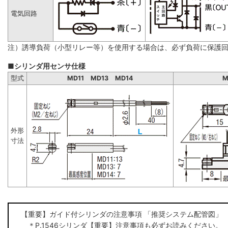
電気回路
注）誘導負荷（小型リレー等）を使用する場合は、必ず負荷に保護
■シリンダ用センサ仕様
型式
MD11 MD13 MD14
M
外形
寸法
【重要】ガイド付シリンダの注意事項 「推奨システム配管図」
＊P.1546シリンダ【重要】注意事項も必ずお読みください。