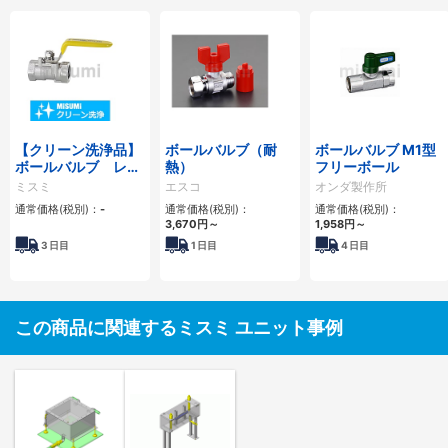
【クリーン洗浄品】
ボールバルブ（耐
ボールバルブ M1型
ボールバルブ レデ
熱）
フリーボール
ューストポアタイプ
ミスミ
エスコ
オンダ製作所
通常価格(税別)：
-
通常価格(税別)：
通常価格(税別)：
3,670円
～
1,958円
～
3
日目
1
日目
4
日目
この商品に関連するミスミ ユニット事例