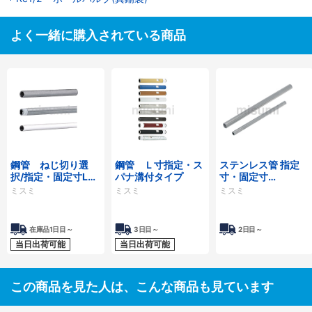
よく一緒に購入されている商品
鋼管 ねじ切り選
鋼管 Ｌ寸指定・ス
ステンレス管 指定
択/指定・固定寸L～
パナ溝付タイプ
寸・固定寸
2000【SGP黒・
（L2000・4000）
ミスミ
ミスミ
ミスミ
白/SUS304・
【SUS316L・316・
316/STPG370】
304】
在庫品1日目～
3日目～
2日目～
当日出荷可能
当日出荷可能
この商品を見た人は、こんな商品も見ています