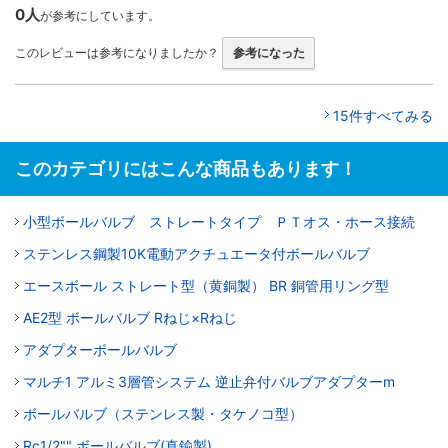
0人
が参考にしています。
このレビューは参考になりましたか？
参考になった
15件すべてみる
このカテゴリにはこんな商品もあります！
小型ボールバルブ ストレートタイプ ＰＴオス・ホース接続
ステンレス鋼製10K電動アクチュエータ付ボールバルブ
エースボール ストレート型（黄銅製） BR 銅管用リング型
AE2型 ボールバルブ Rねじ×Rねじ
アダプターボールバルブ
マルチ1 アルミ3層管システム 逆止弁付バルブアダプターm
ボールバルブ（ステンレス製・タケノコ型）
Rc1/2"" ボールバルブ(真鍮製)