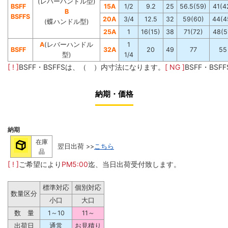
(レバーハンドル型)
BSFF
15A
1/2
9.2
25
56.5(59)
41(4
B
BSFFS
20A
3/4
12.5
32
59(60)
44(4
(蝶ハンドル型)
25A
1
16(15)
38
71(72)
48(5
A
(レバーハンドル
1
BSFF
32A
20
49
77
55
型)
1/4
[ ! ]
BSFF・BSFFSは、（ ）内寸法になります。
[ NG ]
BSFF・BS
納期・価格
納期
在庫
翌日出荷 >>
こちら
品
[ ! ]
ご希望により
PM5:00
迄、当日出荷受付致します。
標準対応
個別対応
数量区分
小口
大口
数 量
1～10
11～
出荷日
通常
お見積り