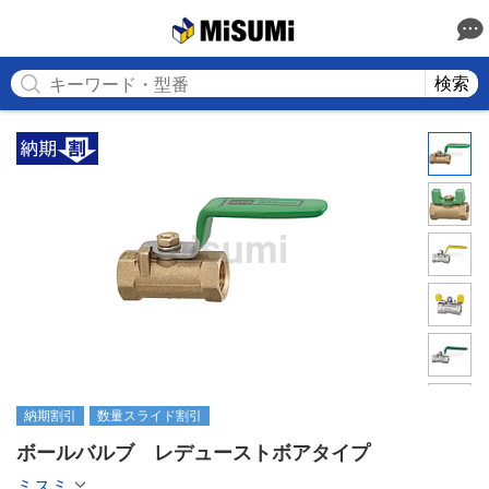
MISUMI
検索
納期割引
数量スライド割引
ボールバルブ　レデューストボアタイプ
ミスミ