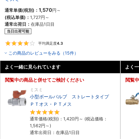
1,570
通常単価(税別)：
円
～
(税込単価)：
1,727円
～
通常出荷日：
在庫品1日目
当日出荷可能
平均満足度
4.3
4.3
この商品のレビューをみる（15件）
よく一緒に見られています
よく一
閲覧中の商品と併せてご検討ください
閲覧
ミスミ
小型ボールバルブ ストレートタイプ
ＰＴオス・ＰＴメス
4.8
通常価格(税別)：
1,420円
～
(税込価格：
1,562円
～)
通常出荷日：在庫品1日目