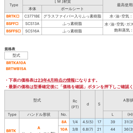
[ M ]材質
Type
最高使用
本体
ボールシート
BRTK□
C3771BE
グラスファイバー入りふっ素樹脂
水･油･空気：4
BSFF□
SCS13A
ふっ素樹脂
水･油･空気･ガス：
飽和蒸気：
BSFFS□
SCS16A
ふっ素樹脂
規格表
型式
BRTKA10A
BRTWB15A
・下表の価格表は
23年4月時点の情報
になります。
・最新の価格は型番確定後に「価格を確認」ボタンを押下しご確認
型式
A形
Rc
d
S
(PT)
Type
ハンドル形状
No.
L
(H)
8A
1/4
4.5(5)
17
39
31(3
A
10A
3/8
6.8(7)
21
44
36(3
BRTK