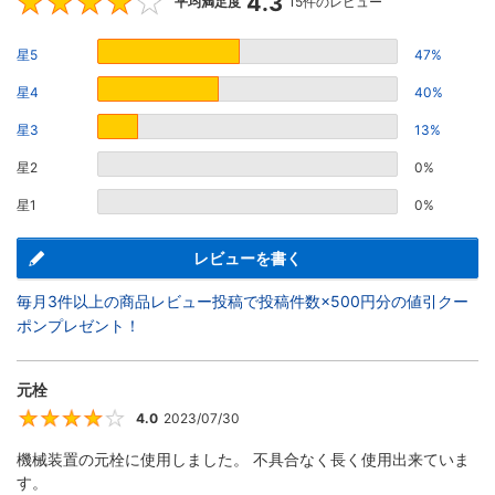
4.3
4.3
平均満足度
15件のレビュー
星5
47%
星4
40%
星3
13%
星2
0%
星1
0%
レビューを書く
毎月3件以上の商品レビュー投稿で投稿件数×500円分の値引クー
ポンプレゼント！
元栓
4.0
2023/07/30
4
機械装置の元栓に使用しました。 不具合なく長く使用出来ていま
す。