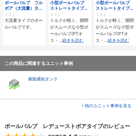
ボールバルブ フル
小型ボールバルブ
小型ボールバルブ
ボア（大流量）タイ
ストレートタイプ
ストレートタイプ
プ
ＰＴオス・ＰＴメス
ＰＴオス・ＰＦメス
ミスミ
ミスミ
ミスミ
大流量タイプのボー
トルクが軽く、開閉
トルクが軽く、開閉
ルバルブです。
がスムーズな小型ボ
がスムーズな小型ボ
ールバルブ(PTオ
ールバルブ(PTオ
ス・
...
続きを読む
ス・
...
続きを読む
この商品に関連するユニット事例
液面感知タンク
他のユニット事例を見る
ボールバルブ レデューストボアタイプのレビュー