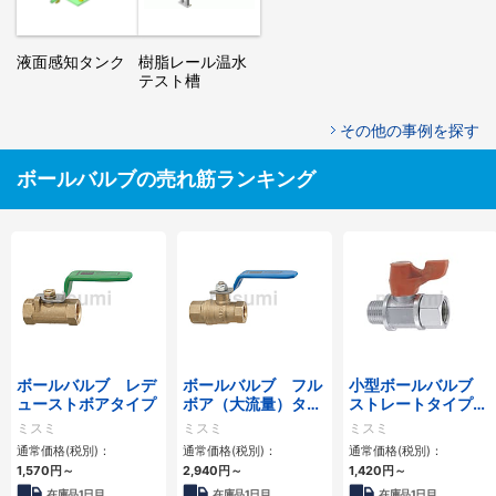
液面感知タンク
樹脂レール温水
テスト槽
その他の事例を探す
ボールバルブの売れ筋ランキング
ボールバルブ レデ
ボールバルブ フル
小型ボールバルブ
ューストボアタイプ
ボア（大流量）タイ
ストレートタイプ
プ
ＰＴオス・ＰＴメス
ミスミ
ミスミ
ミスミ
通常価格(税別)：
通常価格(税別)：
通常価格(税別)：
1,570円
～
2,940円
～
1,420円
～
在庫品1日目
在庫品1日目
在庫品1日目