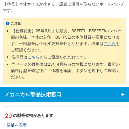
【特長】本体サイズが小さく、設置に場所を取らないボールバルブ
です。
ご注意
【仕様変更】25年6月より順次、BSFF□、BSFFS□のレバー
部の色味、本体の刻印、BSFFS□の本体材質が変更になりま
す。一部型番は仕様変更対象外となります。詳細は
こちら
​を
ご確認ください。
洗浄品は
こちら
からご選定いただけます。
当ページの価格表は
23年4月時点の情報
になります。最新の
価格は型番確定後に「価格を確認」ボタンを押下しご確認く
ださい。
メカニカル部品技術窓口
29
の型番候補があります
候補を表示