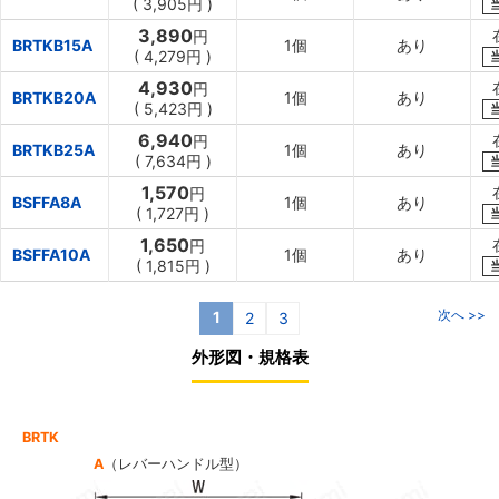
(
3,905円
)
3,890
円
BRTKB15A
1個
あり
(
4,279円
)
4,930
円
BRTKB20A
1個
あり
(
5,423円
)
6,940
円
BRTKB25A
1個
あり
(
7,634円
)
1,570
円
BSFFA8A
1個
あり
(
1,727円
)
1,650
円
BSFFA10A
1個
あり
(
1,815円
)
次へ >>
1
2
3
外形図・規格表
BRTK
A
（レバーハンドル型）