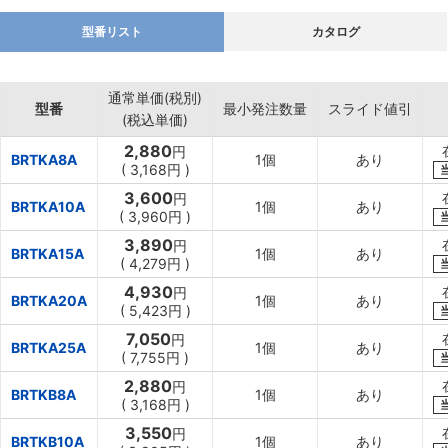
型番リスト
カタログ
通常単価(税別)
型番
最小発注数量
スライド値引
(税込単価)
2,880
円
BRTKA8A
1個
あり
(
3,168円
)
3,600
円
BRTKA10A
1個
あり
(
3,960円
)
3,890
円
BRTKA15A
1個
あり
(
4,279円
)
4,930
円
BRTKA20A
1個
あり
(
5,423円
)
7,050
円
BRTKA25A
1個
あり
(
7,755円
)
2,880
円
BRTKB8A
1個
あり
(
3,168円
)
3,550
円
BRTKB10A
1個
あり