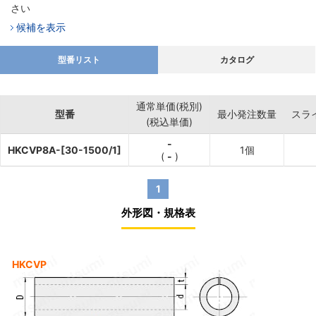
さい
候補を表示
型番リスト
カタログ
通常単価(税別)
型番
最小発注数量
スラ
(税込単価)
-
HKCVP8A-[30-1500/1]
1個
(
-
)
1
外形図・規格表
HKCVP