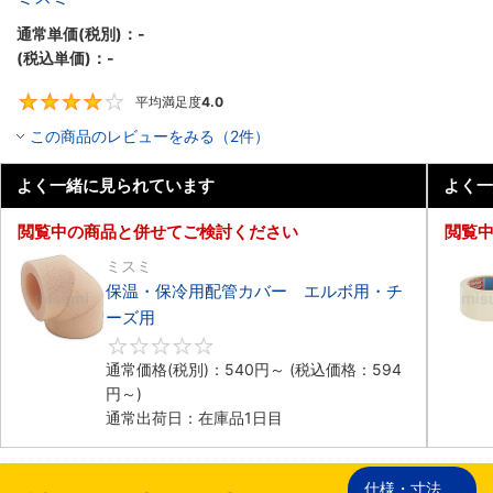
通常単価(税別)：
-
(税込単価)：
-
平均満足度
4.0
4
この商品のレビューをみる（2件）
よく一緒に見られています
よく一
閲覧中の商品と併せてご検討ください
閲覧
ミスミ
保温・保冷用配管カバー エルボ用・チ
ーズ用
0
通常価格(税別)：
540
円
～
(税込価格：
594
円
～)
通常出荷日：在庫品1日目
仕様・寸法
