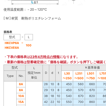
使用温度範囲：－20～120℃
[ M ] 材質 耐熱ポリエチレンフォーム
規格表
−
型式
L
−
HKCVP6A
100
HKCVE6A
・下表の価格表は
23年4月時点の情報
になります。
・最新の価格は型番確定後に「価格を確認」ボタンを押下しご確認
型式
￥基準単価
L
指定1mm
D
d
t
L30
L251
L501
L75
Type
No.
単位
〜250
〜500
〜750
〜10
6A
26
10
8
450
560
660
7
8A
29
13
8
450
570
670
7
10A
38
18
10
540
670
820
8
15A
42
22
10
550
700
860
9