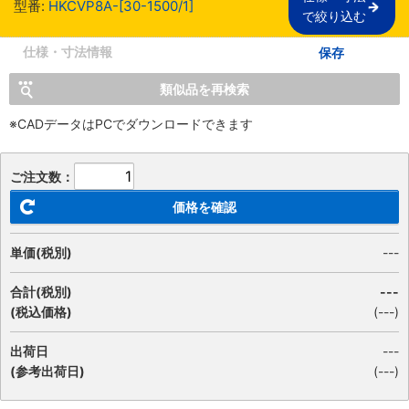
型番:
HKCVP8A-[30-1500/1]
で絞り込む
仕様・寸法情報
保存
類似品を再検索
※CADデータはPCでダウンロードできます
ご注文数：
価格を確認
単価(税別)
---
合計(税別)
---
(税込価格)
(
---
)
出荷日
---
(参考出荷日)
(---)