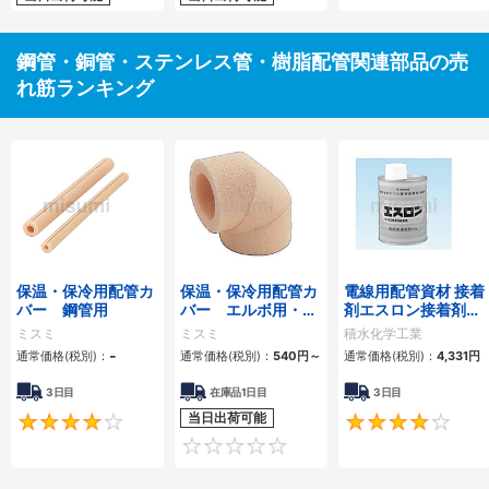
鋼管・銅管・ステンレス管・樹脂配管関連部品の売
れ筋ランキング
保温・保冷用配管カ
保温・保冷用配管カ
電線用配管資材 接着
バー 鋼管用
バー エルボ用・チ
剤エスロン接着剤
ーズ用
No.65S
ミスミ
ミスミ
積水化学工業
-
通常価格(税別)：
通常価格(税別)：
540
円
～
通常価格(税別)：
4,331
円
3日目
在庫品1日目
3日目
当日出荷可能
4
0