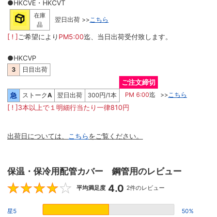
●HKCVE・HKCVT
在庫
翌日出荷 >>
こちら
品
[ ! ]
ご希望により
PM5:00
迄、当日出荷受付致します。
●HKCVP
3
日目出荷
ご注文締切
急
PM 6:00
迄
>>
こちら
ストーク
A
翌日出荷
300円/1本
[ ! ]3本以上で１明細行当たり一律810円
出荷日については、
こちら
をご覧ください。
保温・保冷用配管カバー 鋼管用のレビュー
4.0
4
平均満足度
2件のレビュー
星5
50%