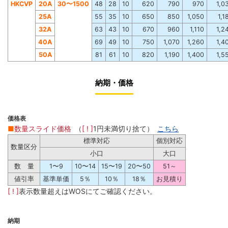
HKCVP
20A
30〜1500
48
28
10
620
790
970
1,0
25A
55
35
10
650
850
1,050
1,1
32A
63
43
10
670
960
1,110
1,2
40A
69
49
10
750
1,070
1,260
1,4
50A
81
61
10
820
1,190
1,400
1,5
納期・価格
価格表
■
数量スライド価格
（
[ ! ]
1円未満切り捨て）
こちら
標準対応
個別対応
数量区分
小口
大口
数 量
1〜9
10〜14
15〜19
20〜50
51～
値引率
基準単価
5％
10％
18％
お見積り
[ ! ]
表示数量超えはWOSにてご確認ください。
納期