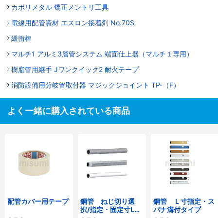
カポリメタル 矯正メントリ工具
電線用配管資材 エスロン接着剤 No.70S
緩衝棒
マルチ1 アルミ3層管システム 端面仕上器（マルチ１専用）
樹脂管用継手 Jワンクイック2 耐火テープ
消防設備用分岐管取付器 マジックジョイント TP-（F）
よく一緒に購入されている商品
配管カバー用テープ
鋼管 ねじ切り選
鋼管 Ｌ寸指定・ス
択/指定・固定寸L～
パナ溝付タイプ
2000【SGP黒・