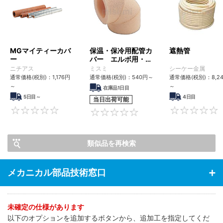
MGマイティーカバ
保温・保冷用配管カ
遮熱管
ー
バー エルボ用・チ
ーズ用
ニチアス
ミスミ
シーケー金属
通常価格(税別)：
1,176
円
通常価格(税別)：
540
円
～
通常価格(税別)：
8,2
～
～
在庫品1日目
5日目～
4日目
当日出荷可能
0
0
類似品を再検索
メカニカル部品技術窓口
未確定の仕様があります
以下のオプションを追加するボタンから、追加工を指定してくだ