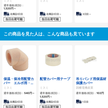
ミスミ
ミスミ
ミスミ
白/SUS304・
通常価格(税別)：
316/STPG370】
1,520
円
～
在庫品1日目
在庫品1日目～
3日目～
当日出荷可能
当日出荷可能
この商品を見た人は、こんな商品も見ています
保温・保冷用配管カ
配管カバー用テープ
吊りバンド用保温材
バー エルボ用・チ
保護カバー
ーズ用
ミスミ
ミスミ
因幡電機産業
通常価格(税別)：
540
円
～
通常価格(税別)：
通常価格(税別)：
102
円
1,520
円
～
在庫品1日目
在庫品1日目
1
日目
当日出荷可能
当日出荷可能