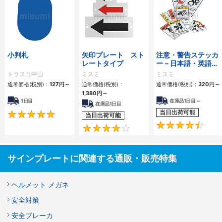
小判札
矢印プレート スト
注意・警告ステッカ
レートタイプ
ー－日本語・英語・
中国語－
トラスコ中山
ミスミ
ミスミ
通常価格(税別)：
127円
～
通常価格(税別)：
通常価格(税別)：
320円
～
1,380円
～
1日目
在庫品1日目～
在庫品1日目
当日出荷可能
5
当日出荷可能
4.3
サインプレートに関連する通販・販売特集
ヘルメット メガネ
安全対策
安全ブレーカ