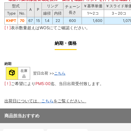
型式
リング
￥基準単価
￥スライド単
チェーン
A
P
長さ
Type
No.
線径
内径
1〜2コ
3～20コ
KHPT
70
67
15
1.4
22
600
1,600
1,07
[ ! ]
表示数量超えはWOSにてご確認ください。
納期・価格
納期
在庫
翌日出荷 >>
こちら
品
[ ! ]
ご希望により
PM5:00
迄、当日出荷受付致します。
出荷日については、
こちら
をご覧ください。
商品担当おすすめ