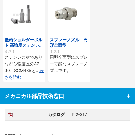
低頭ショルダーボル
スプレーノズル 円
ト 高強度ステンレス
形全面型
タイプ -軸公差ｇ6
ミスミ
ミスミ
-
ステンレス材であり
円型全面型にスプレ
ながら強度区分A2-
ー可能なスプレーノ
90、SCM435と
...
続
ズルです。
きを読む
メカニカル部品技術窓口
カタログ
P.2-317