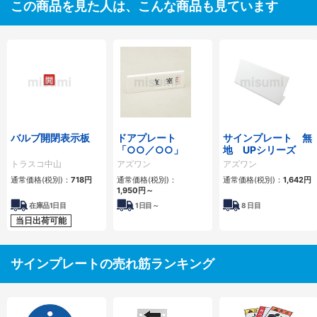
この商品を見た人は、こんな商品も見ています
バルブ開閉表示板
ドアプレート
サインプレート 無
「○○／○○」
地 UPシリーズ
トラスコ中山
アズワン
アズワン
通常価格(税別)：
718円
通常価格(税別)：
通常価格(税別)：
1,642円
1,950円
～
在庫品1日目
1
日目～
8
日目
当日出荷可能
サインプレートの売れ筋ランキング