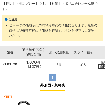
【特長】・開閉プレートです。【材質】・ポリエチレン合成紙で
す。
ご注意
当ページの価格表は
23年4月時点の情報
になります。最新の
価格は型番確定後に「価格を確認」ボタンを押下しご確認く
ださい。
通常単価(税別)
型番
最小発注数量
スライド値引
(税込単価)
1,670
在
円
KHPT-70
1個
あり
(
1,837円
)
当
1
外形図・規格表
KHPT