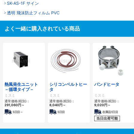
SK-AS-1F サイン
透明 飛沫防止フィルム PVC
よく一緒に購入されている商品
熱風発生ユニット
シリコンベルトヒー
バンドヒータ
－循環タイプ－
タ
ミスミ
ミスミ
ミスミ
通常価格(税別)：
通常価格(税別)：
通常価格(税別)：
291,060円
～
8,040円
～
9,020円
～
5日目～
5日目
在庫品1日目
当日出荷可能