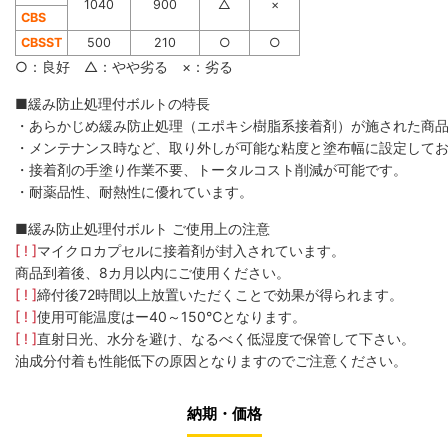
1040
900
△
×
CBS
CBSST
500
210
○
○
○：良好 △：やや劣る ×：劣る
■緩み防止処理付ボルトの特長
・あらかじめ緩み防止処理（エポキシ樹脂系接着剤）が施された商
・メンテナンス時など、取り外しが可能な粘度と塗布幅に設定して
・接着剤の手塗り作業不要、トータルコスト削減が可能です。
・耐薬品性、耐熱性に優れています。
■緩み防止処理付ボルト ご使用上の注意
[ ! ]
マイクロカプセルに接着剤が封入されています。
商品到着後、8カ月以内にご使用ください。
[ ! ]
締付後72時間以上放置いただくことで効果が得られます。
[ ! ]
使用可能温度はー40～150℃となります。
[ ! ]
直射日光、水分を避け、なるべく低湿度で保管して下さい。
油成分付着も性能低下の原因となりますのでご注意ください。
納期・価格