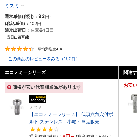
ミスミ
93
通常単価(税別)：
円
～
(税込単価)：
102円
～
通常出荷日：
在庫品1日目
当日出荷可能
平均満足度
4.6
4.6
この商品のレビューをみる（190件）
エコノミーシリーズ
関連す
お安
価格が安い代替相当品があります
エコノミー品
ミスミ
【エコノミーシリーズ】 低頭六角穴付ボ
ルト ステンレス・小箱・単品販売
4
8円
～
通常価格(税別)：
(税込価格：
9円
～)