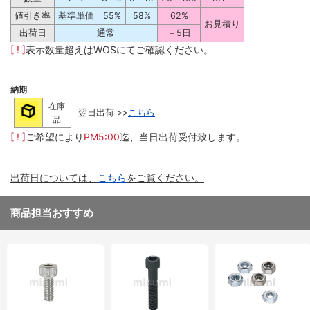
値引き率
基準単価
55%
58%
62%
お見積り
出荷日
通常
＋5日
[ ! ]
表示数量超えはWOSにてご確認ください。
納期
在庫
翌日出荷 >>
こちら
品
[ ! ]
ご希望により
PM5:00
迄、当日出荷受付致します。
出荷日については、
こちら
をご覧ください。
商品担当おすすめ