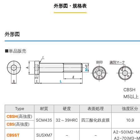
外形図・規格表
外形図
■単品販売
CBSH
M5以上
Type
材質
硬度
表面処理
強度区分
CBSH
(高強度)
SCM435
32～39HRC
四三酸化鉄皮膜
10.9
CBS
(高強度)
A2−50(M2~M2
CBSST
SUSXM7
−
−
A2−70(M3~M