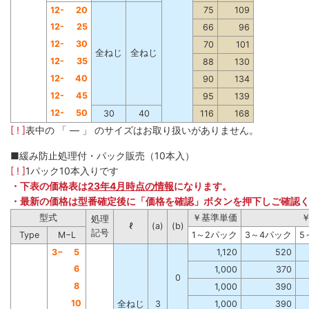
12-
20
75
109
12-
25
66
96
12-
30
70
101
全ねじ
全ねじ
12-
35
88
130
12-
40
90
134
12-
45
95
139
12-
50
30
40
116
168
[ ! ]
表中の 「 ― 」 のサイズはお取り扱いがありません。
■緩み防止処理付・パック販売（10本入）
[ ! ]
1パック10本入りです
・下表の価格表は
23年4月時点の情報
になります。
・最新の価格は型番確定後に「価格を確認」ボタンを押下しご確認
型式
￥基準単価
処理
ℓ
(a)
(b)
記号
Type
M−L
1～2パック
3～4パック
5
3−
5
1,120
520
6
1,000
370
0
8
1,000
390
10
全ねじ
3
1,000
390