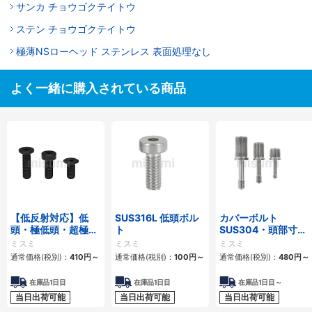
サンカ チョウゴクテイトウ
ステン チョウゴクテイトウ
極薄NSローヘッド ステンレス 表面処理なし
よく一緒に購入されている商品
【低反射対応】低
SUS316L 低頭ボル
カバーボルト
頭・極低頭・超極低
ト
SUS304・頭部寸法
頭ボルト 低温黒色ク
選択タイプ
ミスミ
ミスミ
ミスミ
ロムメッキ ステンレ
通常価格(税別)：
410円
～
通常価格(税別)：
100円
～
通常価格(税別)：
480円
～
ス
在庫品1日目
在庫品1日目
在庫品1日目～
当日出荷可能
当日出荷可能
当日出荷可能