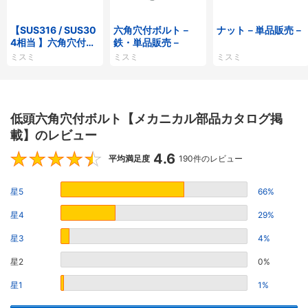
【SUS316 / SUS30
六角穴付ボルト－
ナット－単品販売－
4相当 】六角穴付ボ
鉄・単品販売－
ルト ステンレス
ミスミ
ミスミ
ミスミ
低頭六角穴付ボルト【メカニカル部品カタログ掲
載】のレビュー
4.6
4.6
平均満足度
190件のレビュー
星5
66%
星4
29%
星3
4%
星2
0%
星1
1%