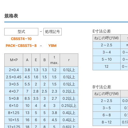
規格表
E寸法公差
−
型式
処理記号
ねじの呼び(M)
CBSST4−10
2～2.5
±
PACK−CBSST5−8
−
YBM
3～4
0～
ｔ
5～10
0～
M×P
A
E
B
r
max.
12
0～
2×0.4
3.8
1.3
1.3
1.2
0.1以上
2.5×0.45
4.5
1.6
1.5
1.5
0.1以上
3×0.5
5.5
2
2
1.5
0.1以上
B寸法公差
4×0.7
7
2.8
2.5
2.3
0.2以上
ねじの呼び(M)
5×0.8
8.5
3.5
3
2.7
0.2以上
2～2.5
0.
6×1.0
10
4
4
3
0.25以上
3～5
0
8×1.25
13
5
5
3.8
0.4以上
6～8
0
10×1.5
16
6
6
4.5
0.4以上
8～12
0.
12×1.75
18
7
8
5
0.6以上