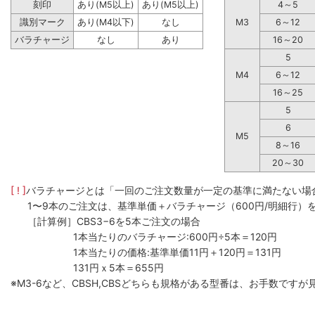
刻印
あり(M5以上)
あり(M5以上)
4～5
識別マーク
あり(M4以下)
なし
M3
6～12
バラチャージ
なし
あり
16～20
5
M4
6～12
16～25
5
6
M5
8～16
20～30
[ ! ]
バラチャージとは「一回のご注文数量が一定の基準に満たない場
1〜9本のご注文は、基準単価＋バラチャージ（600円/明細行）
［計算例］CBS3−6を5本ご注文の場合
1本当たりのバラチャージ:600円÷5本＝120円
1本当たりの価格:基準単価11円＋120円＝131円
131円ｘ5本＝655円
※M3-6など、CBSH,CBSどちらも規格がある型番は、お手数で