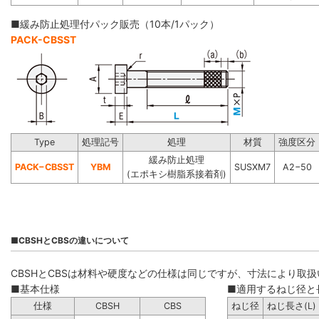
■緩み防止処理付パック販売（10本/1パック）
PACK-CBSST
Type
処理記号
処理
材質
強度区分
緩み防止処理
PACK−CBSST
YBM
SUSXM7
A2−50
(エポキシ樹脂系接着剤)
■CBSHとCBSの違いについて
CBSHとCBSは材料や硬度などの仕様は同じですが、寸法により取
■基本仕様
■適用するねじ径と
仕様
CBSH
CBS
ねじ径
ねじ長さ(L)