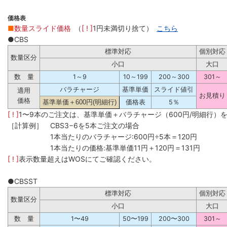
価格表
■
数量スライド価格
（
[ ! ]
1円未満切り捨て）
こちら
●CBS
標準対応
個別対応
数量区分
小口
大口
数 量
1～9
10～199
200～300
301～
バラチャージ
基準単価
スライド値引
適用
お見積り
価格
基準単価＋600円(明細行)
価格表
5％
[ ! ]
1〜9本のご注文は、基準単価＋バラチャージ（600円/明細行）
［計算例］ CBS3−6を5本ご注文の場合
1本当たりのバラチャージ:600円÷5本＝120円
1本当たりの価格:基準単価11円＋120円＝131円
[ ! ]
表示数量超えはWOSにてご確認ください。
●CBSST
標準対応
個別対応
数量区分
小口
大口
数 量
1〜49
50〜199
200〜300
301～