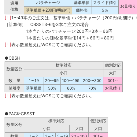
バラチャージ
基準単価
スライド値引
適用
お見積り
価格
基準単価＋200円(明細行)
価格表
5％
[ ! ]
1〜49本のご注文は、基準単価＋バラチャージ（200円/明細行
［計算例］ CBSST3-6を3本ご注文の場合
1本当たりのバラチャージ:200円÷3本＝66円
1本当たりの価格:基準単価14円＋66円＝80円
[ ! ]
表示数量超えはWOSにてご確認ください。
●CBSH
標準対応
個別対応
数量区分
小口
大口
数 量
1〜19
20〜99
100〜199
200〜300
301～
値引率
基準単価
50%
60%
70%
お見積り
[ ! ]
表示数量超えはWOSにてご確認ください。
●PACK-CBSST
標準対応
個別対応
数量区分
小口
大口
大口
数量
1～2
3～4
5～19
20～100
101～