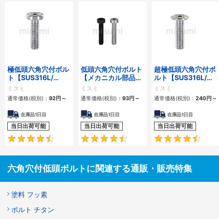
極低頭六角穴付ボル
低頭六角穴付ボルト
超極低頭六角穴付ボ
ト【SUS316L/
【メカニカル部品カ
ルト【SUS316L/
SUSXM7/
タログ掲載】
SUS304相当/
ミスミ
ミスミ
ミスミ
SCM435】
SCM435】
通常価格(税別)：
92円
～
通常価格(税別)：
93円
～
通常価格(税別)：
240円
～
在庫品1日目
在庫品1日目
在庫品1日目
当日出荷可能
当日出荷可能
当日出荷可能
4.7
4.6
六角穴付低頭ボルトに関連する通販・販売特集
塗料 フッ素
ボルト チタン