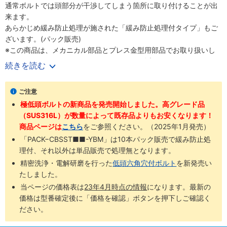
通常ボルトでは頭部分が干渉してしまう箇所に取り付けることが出
来ます。
あらかじめ緩み防止処理が施された「緩み防止処理付タイプ」もご
ざいます。(パック販売)
※この商品は、メカニカル部品とプレス金型用部品でお取り扱いし
ておりましたが、こちらのページのみでの販売になりました。
続きを読む
型式に対するスペック等の変更はしていません。
ご注意
極低頭ボルトの新商品を発売開始しました。高グレード品
（SUS316L）が数量によって既存品よりもお安くなります！
商品ページは
こちら
をご参照ください。（2025年1月発売）
「PACK−CBSST■■-YBM」は10本パック販売で緩み防止処
理付、それ以外は単品販売で処理無となります。
精密洗浄・電解研磨を行った
低頭六角穴付ボルト
を新発売い
たしました。
当ページの価格表は
23年4月時点の情報
になります。最新の
価格は型番確定後に「価格を確認」ボタンを押下しご確認く
ださい。