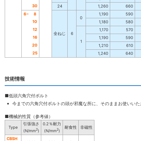
30
24
1,260
660
6−
8
1,190
590
0
10
1,180
580
12
1,170
570
全ねじ
6
16
1,190
590
1
20
1,210
610
25
1,240
640
技術情報
■低頭六角穴付ボルト
今までの六角穴付ボルトの頭が邪魔な所に、そのままお使いいた
■機械的性質（参考値）
引張強さ
0.2％耐力
Type
耐食性
非磁性
2
2
(N/mm
)
(N/mm
)
CBSH