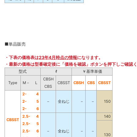
■単品販売
・下表の価格表は
23年4月時点の情報
になります。
・最新の価格は型番確定後に「価格を確認」ボタンを押下しご確認
型式
ℓ
￥基準単価
CBSH
Type
M－
L
CBSST
CBSH
CBS
CBSST
CBS
2-
4
2-
5
－
全ねじ
－
－
150
2-
6
2.5-
4
140
CBSST
2.5-
5
2.5-
6
－
全ねじ
－
－
130