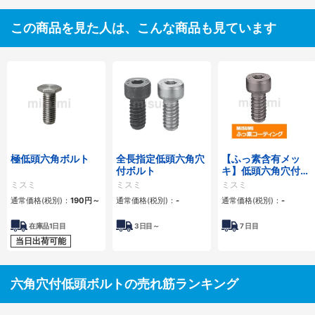
この商品を見た人は、こんな商品も見ています
極低頭六角ボルト
全長指定低頭六角穴
【ふっ素含有メッ
付ボルト
キ】低頭六角穴付ボ
ルト 小箱
ミスミ
ミスミ
ミスミ
通常価格(税別)：
190円
～
通常価格(税別)：
-
通常価格(税別)：
-
在庫品1日目
3
日目～
7
日目
当日出荷可能
六角穴付低頭ボルトの売れ筋ランキング