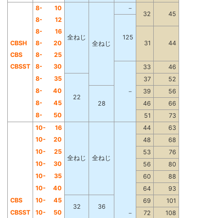
8-
10
－
32
45
8-
12
8-
16
全ねじ
125
CBSH
8-
20
31
44
全ねじ
CBS
8-
25
CBSST
8-
30
33
46
8-
35
37
52
8-
40
－
39
56
22
8-
45
28
46
66
8-
50
51
73
10-
16
44
63
10-
20
48
68
10-
25
53
76
全ねじ
全ねじ
10-
30
56
80
10-
35
60
88
10-
40
64
93
CBS
10-
45
69
101
32
36
CBSST
10-
50
－
72
108