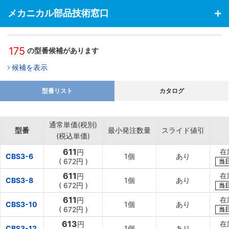
メカニカル部品技術窓口
175
の型番候補があります
候補を表示
型番リスト
カタログ
通常単価(税別)
型番
最小発注数量
スライド値引
(税込単価)
611
在
円
CBS3-6
1個
あり
(
672円
)
当
611
在
円
CBS3-8
1個
あり
(
672円
)
当
611
在
円
CBS3-10
1個
あり
(
672円
)
当
613
在
円
CBS3-12
1個
あり