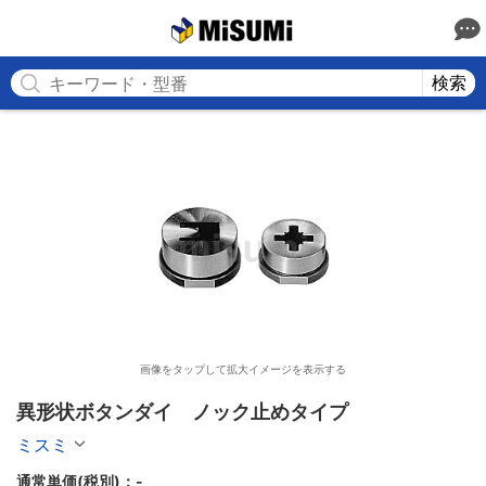
MISUMI
検索
画像をタップして拡大イメージを表示する
異形状ボタンダイ　ノック止めタイプ
ミスミ
通常単価(税別)：
-