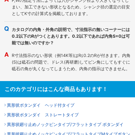
P,Wの指定寸法によっては穴がシャンク径より大きくなってし
まい、加工できない形状となるため、シャンク径の選定の目安
としてK寸の計算式を掲載しております。
カタログの内角・外角の説明で、寸法指示の無いコーナーには
0.2以下のRがつくとあります。0.2以下であれば内角S=0は可
能では無いのですか？
R寸法指示のない形状（例14K等)はR≦0.2のRが付きます。内角
(S)は砥石の問題で、ドレス(再研磨)してピン角にしてもすぐに
砥石の角が丸くなってしまうため、内角の指示はできません。
このカテゴリにはこんな商品もあります！
異形状ボタンダイ ヘッド付タイプ
異形状ボタンダイ ストレートタイプ
異形状廻り止めノックピンタイプ/フラットタイプ ボタンダイ
異形状廻り止めノックピンタイプ/フラットタイプMタイプボタン