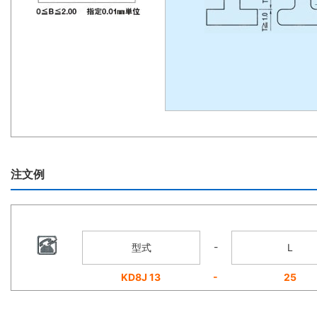
注文例
-
型式
L
-
KD8J 13
25