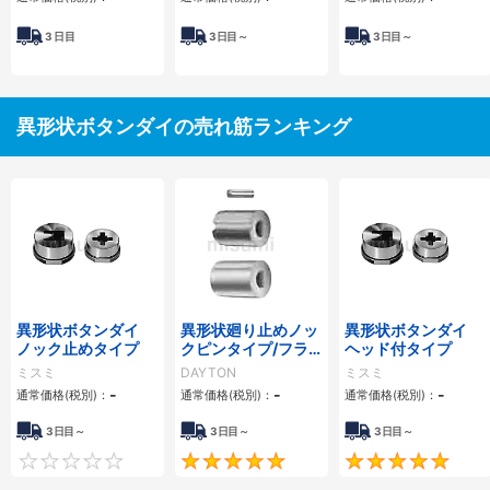
3
日目
3
日目～
3
日目～
異形状ボタンダイの売れ筋ランキング
異形状ボタンダイ
異形状廻り止めノッ
異形状ボタンダイ
ノック止めタイプ
クピンタイプ/フラ
ヘッド付タイプ
ットタイプ ボタンダ
ミスミ
DAYTON
ミスミ
イ
-
-
-
通常価格(税別)：
通常価格(税別)：
通常価格(税別)：
3日目～
3日目～
3日目～
0
5