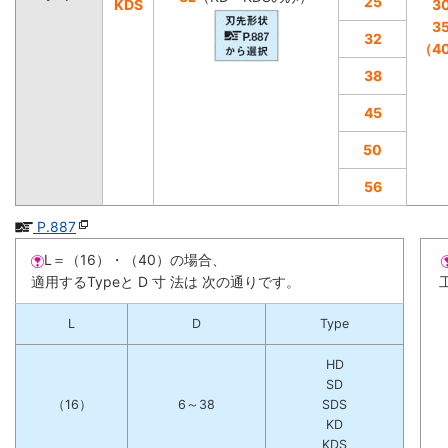
25
KDS
3
3
32
（4
38
45
50
56
P.887
L＝（16）・（40）の場合、
適用するTypeと D 寸 法は 次の通りです。
L
D
Type
HD
SD
（16）
6～38
SDS
KD
KDS