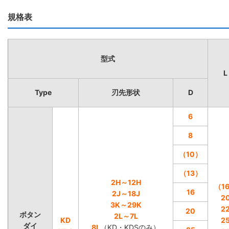
規格表
型式
L
Type
刃先形状
D
6
8
（10）
（13）
2H～12H
（1
16
2J～18J
2
3K～29K
2
20
ボタン
2L～7L
KD
2
ダイ
8L
（KD・KDSのみ）