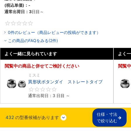
(税込単価)：
-
通常出荷日：
3
日目～
0
0件のレビュー（商品レビューの投稿ができます）
この商品のFAQをみる(2件)
よく一緒に見られています
よく一
閲覧中の商品と併せてご検討ください
閲覧
ミスミ
異形状ボタンダイ ストレートタイプ
0
通常出荷日：3 日目 ～
仕様・寸法

432
の型番候補があります
で絞り込む