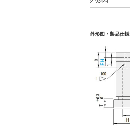
内径表面処理
なし
α処理
外形図・製品仕様
シャンク径 D公差
+0.005/0
m5
D(シャンク径)(mm)
5
6
8
10