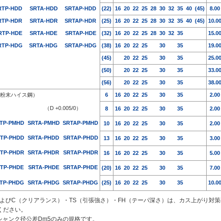
RTP-HDD
SRTA-HDD
SRTAP-HDD
(22)
16
20
22
25
28
30
32
35
40
(45)
8.00
RTP-HDR
SRTA-HDR
SRTAP-HDR
(25)
16
20
22
25
28
30
32
35
40
(45)
10.0
RTP-HDE
SRTA-HDE
SRTAP-HDE
(32)
16
20
22
25
28
30
32
35
15.0
RTP-HDG
SRTA-HDG
SRTAP-HDG
(38)
16
20
22
25
30
35
19.0
(45)
20
22
25
30
35
25.0
(50)
20
22
25
30
35
33.0
(56)
20
22
25
30
35
38.0
粉末ハイス鋼）
6
16
20
22
25
30
35
2.00
）
（D +0.005/0）
8
16
20
22
25
30
35
2.00
TP-PMHD
SRTA-PMHD
SRTAP-PMHD
10
16
20
22
25
30
35
2.00
TP-PHDD
SRTA-PHDD
SRTAP-PHDD
13
16
20
22
25
30
35
3.00
TP-PHDR
SRTA-PHDR
SRTAP-PHDR
16
16
20
22
25
30
35
5.00
TP-PHDE
SRTA-PHDE
SRTAP-PHDE
(20)
16
20
22
25
30
35
7.00
TP-PHDG
SRTA-PHDG
SRTAP-PHDG
(25)
16
20
22
25
30
35
10.0
およびC（クリアランス）・TS（引張強さ）・FH（テーパ深さ）は、カス上がり対
ください。
はシャンク径公差Dm5のみの規格です。