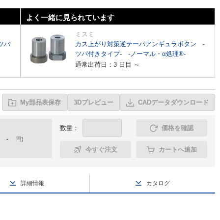
よく一緒に見られています
ミスミ
ツバ
カス上がり対策逆テーパアンギュラボタン -
ツバ付きタイプ- -ノーマル・α処理®-
通常出荷日：3 日目 ～
My部品表保存
3Dプレビュー
CADデータダウンロード
数量：
価格を確認
-
円
)
今すぐ注文
カートへ追加
詳細情報
カタログ