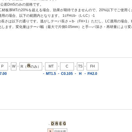
径公差Dm5のみの規格です。
材板厚MTの20%を超える場合、効果が期待できませんので、20%以下でご使用くだ
用の場合、以下の範囲内となります。 1≦FH≦b-（L-LC）-1
の長さは以下の通りです。逃がしテーパ長さ＝b-（FH+1）ただし、LC適用の場合、b-（
化します。変化量はテーパ幅（最大で片側0.05mm）と手―パ深さ・再研量により
-
-
-
-
-
-
P
W
MT
C
TS
FH
R（
のみ）
-
-
-
-
7.00
MT1.5
C0.105
H
FH2.0
・
5
日目出荷