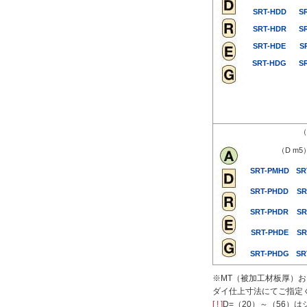
SRT-HDD
S
SRT-HDR
S
SRT-HDE
S
[0.15-21.99/0.01
mm
単位]
SRT-HDG
S
W(刃先寸法)(mm)
（
[1-45/0.01
mm
単位]
（D m5
WC(刃先寸法変更)(mm)
SRT-PMHD
SR
SRT-PHDD
SR
SRT-PHDR
SR
[1-7.99/0.01
mm
単位]
SRT-PHDE
SR
[8.01-8.2/0.01
mm
単位]
[10.01-10.2/0.01
mm
単位]
SRT-PHDG
SR
[12.01-12.2/0.01
mm
単位]
※MT（被加工材板厚）
[14.01-14.2/0.01
mm
単位]
ダイ仕上寸法にてご指定
[16.01-16.2/0.01
mm
単位]
[ ! ]
D=（20）～（56）