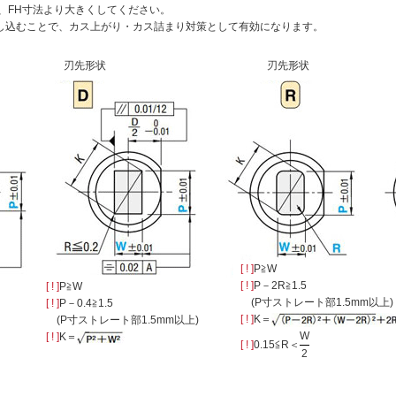
、FH寸法より大きくしてください。
し込むことで、カス上がり・カス詰まり対策として有効になります。
刃先形状
刃先形状
[ ! ]
P≧W
[ ! ]
P－2R≧1.5
[ ! ]
P≧W
(P寸ストレート部1.5mm以上)
[ ! ]
P－0.4≧1.5
[ ! ]
K＝
(P寸ストレート部1.5mm以上)
W
[ ! ]
K＝
[ ! ]
0.15≦R＜
2