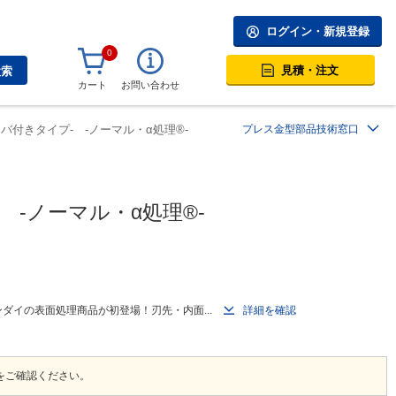
ログイン・新規登録
0
見積・注文
検索
カート
お問い合わせ
付きタイプ- -ノーマル・α処理®-
プレス金型部品技術窓口
-ノーマル・α処理®-
ダイの表面処理商品が初登場！刃先・内面...
詳細を確認
をご確認ください。