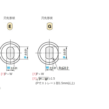
刃先形状
刃先形状
[ ! ]
P＞W
[ ! ]
P＞W
[ ! ]
≧1.5
(P寸ストレート部1.5mm以上)