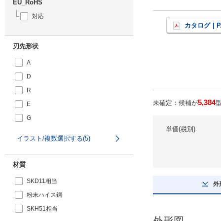
EU_RoHS
対応
カタログ
| P
刃先形状
A
D
R
5,384
未確定：候補が
E
G
単価(税別)
イラスト/複数選択する(5)
材質
SKD11相当
外
粉末ハイス鋼
SKH51相当
外形図