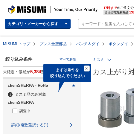
MISUMI | Your Time, Our Priority
17時まで
のご注文で
13
当日出荷対象商品
カテゴリ・メーカーから探す
MISUMI トップ
プレス金型部品
パンチ＆ダイ
ボタンダイ
絞り込み条件
すべて解除
ミスミ
まずは条件を

カス上がり対
5,384
未確定：候補が
型番あります。
絞り込んでください
chemSHERPA・RoHS
ミスミ品のみ対象
chemSHERPA
調査中
詳細/複数選択する(1)