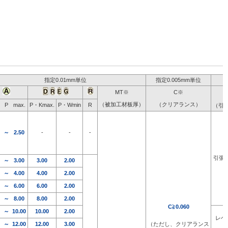
指定0.01mm単位
指定0.005mm単位
MT※
C※
（被加工材板厚）
（クリアランス）
P
max.
P・Kmax.
P・Wmin
R
（引張
～
2.50
-
-
-
引張
～
3.00
3.00
2.00
～
4.00
4.00
2.00
～
6.00
6.00
2.00
～
8.00
8.00
2.00
C≧0.060
～
10.00
10.00
2.00
レベ
～
12.00
12.00
3.00
（ただし、クリアランス