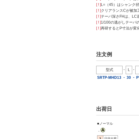
[ ! ]
L=（45）はシャンク
[20.01-20.2/0.01
mm
単位]
[ ! ]
クリアランスCが被加工
[26.01-26.2/0.01
mm
単位]
[ ! ]
テーパ深さFHは、LC適
[35.01-35.2/0.01
mm
単位]
[ ! ]
1/100の逃がしテーパ
[40.01-40.2/0.01
mm
単位]
[ ! ]
再研するとP寸法が変
[45.01-45.2/0.01
mm
単位]
引張強さレベル選択
注文例
H
L
-
-
型式
L
M
-
-
SRTP-MHD13
30
P
タイプ
SRT-HDD
出荷日
SRT-HDE
SRT-HDG
■ノーマル
SRT-HDR
・
3
日目出荷