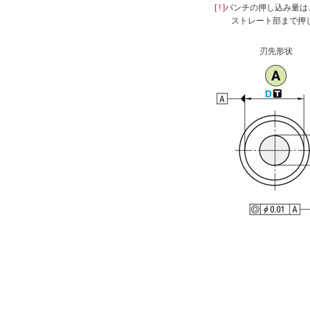
[ ! ]
パンチの押し込み量は
13
ストレート部まで押
16
20
刃先形状
22
複数選択する(14)
25
32
C(クリアランス)(mm)
38
45
[0.05-8/0.005
mm
単位]
50
56
FH(テーパ深さ)(mm)
1
[1-7/0.1
mm
単位]
L(全長)(mm)