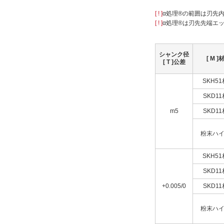
[ ! ]
α処理®の範囲は刃先
[ ! ]
α処理®は刃先先端エ
16
20
シャンク径
[ M ]
22
[ T ]公差
25
SKH5
28
SKD1
30
m5
SKD1
32
35
複数選択する(10)
粉末ハ
40
SKH5
45
LC(全長変更)(mm)
SKD1
26
+0.005/0
SKD1
粉末ハ
[9-45/0.1
mm
単位]