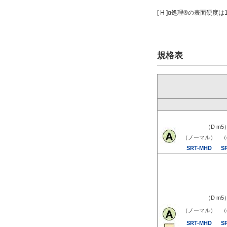
MT(被加工材板厚)(mm)
[ H ]α処理®の表面硬度は
[0.5-10/0.01
mm
単位]
規格表
P(刃先寸法)(mm)
[1.9-45/0.01
mm
単位]
（D m5
PC(刃先寸法変更)(mm)
（ノーマル）
（
SRT-MHD
S
[1-37.99/0.01
mm
単位]
[40.01-40.2/0.01
mm
単位]
（D m5
[45.01-45.2/0.01
mm
単位]
（ノーマル）
（
SRT-MHD
S
R(刃先コーナーR)(mm)