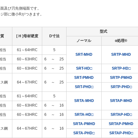
内面及び刃先側端面です。
ッジ部に微小Rがつきます。
型式
材質
[ H ]母材硬度
D寸法
ノーマル
α処理®
1相当
61～64HRC
5
SRT-MHD
SRTP-MHD
1相当
60～63HRC
6
～
25
1相当
60～63HRC
6
～
25
SRT-HD□
SRTP-HD□
SRT-PMHD
SRTP-PMHD
イス鋼
64～67HRC
6
～
25
SRT-PHD□
SRTP-PHD□
1相当
61～64HRC
5
SRTA-MHD
SRTAP-MHD
1相当
60～63HRC
6
～
16
1相当
60～63HRC
6
～
16
SRTA-HD□
SRTAP-HD□
SRTA-PMHD
SRTAP-PMHD
イス鋼
64～67HRC
6
～
16
SRTA-PHD□
SRTAP-PHD□