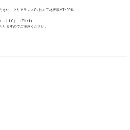
さい。クリアランスC≦被加工材板厚MT×20%
L-LC）-（FH+1）
変わりますのでご注意ください。