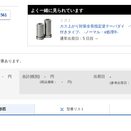
よく一緒に見られています
.561
ミスミ
カス上がり対策全長指定逆テーパダイ -
付きタイプ- -ノーマル・α処理®-
通常出荷日：5 日目 ～
型番あります。
-
円
合計(税別)
-
円
出荷日
-
(税込価格：
-
円
)
(参考出荷日：
形図
型番リスト