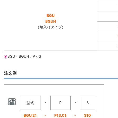
BGU
BGUH
（焼入れタイプ）
BGU・BGUH：P＜S
注文例
-
-
型式
P
S
-
-
BGU 21
P13.01
S10