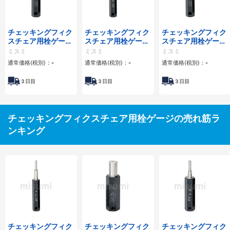
チェッキングフィク
チェッキングフィク
チェッキングフィク
スチェア用栓ゲー
スチェア用栓ゲー
スチェア用栓ゲー
ジ 段付・ゲージ長
ジ 段付・ゲージ長
ジ 段付・ゲージ長
ミスミ
ミスミ
ミスミ
さ指定 二段目S寸
さ固定 先端S寸h7
さ指定 先端S寸h7
通常価格(税別)：
-
通常価格(税別)：
-
通常価格(税別)：
-
h7タイプ
タイプ
タイプ
3
日目
3
日目
3
日目
チェッキングフィクスチェア用栓ゲージの売れ筋ラ
ンキング
チェッキングフィク
チェッキングフィク
チェッキングフィク