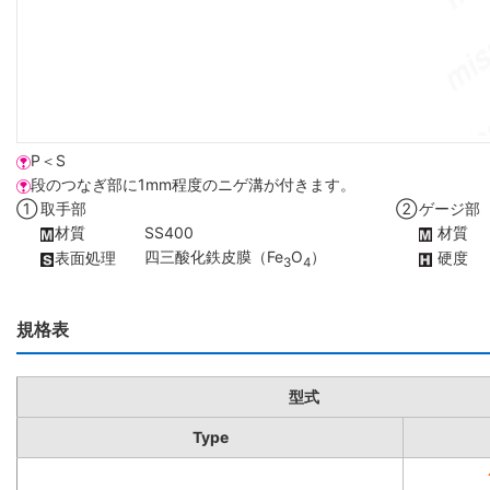
P＜S
段のつなぎ部に1mm程度のニゲ溝が付きます。
①
取手部
②
ゲージ部
材質
SS400
材質
四三酸化鉄皮膜（Fe
O
）
表面処理
硬度
3
4
規格表
型式
Type