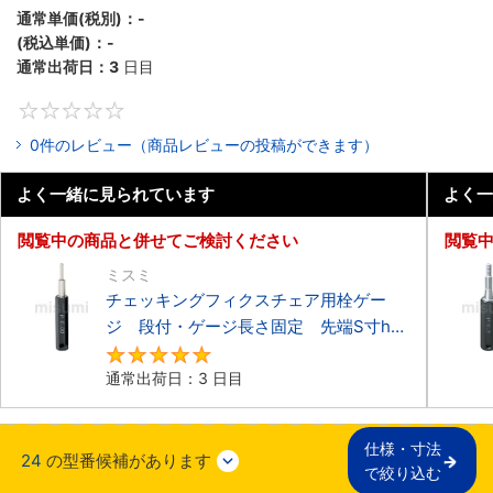
通常単価(税別)：
-
(税込単価)：
-
通常出荷日：
3
日目
0
0件のレビュー（商品レビューの投稿ができます）
よく一緒に見られています
よく一
閲覧中の商品と併せてご検討ください
閲覧
ミスミ
チェッキングフィクスチェア用栓ゲー
ジ 段付・ゲージ長さ固定 先端S寸h7
タイプ
5
通常出荷日：3 日目
仕様・寸法

24
の型番候補があります
で絞り込む