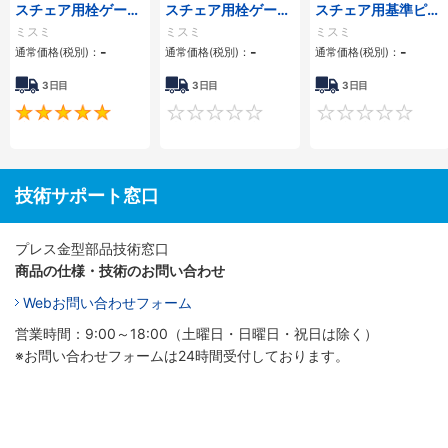
スチェア用栓ゲー
スチェア用栓ゲー
スチェア用基準ピ
ジ 段付・ゲージ長
ジ ストレートタイ
ン 丸タイプ
ミスミ
ミスミ
ミスミ
さ固定 先端S寸h7
プ
-
-
-
通常価格(税別)：
通常価格(税別)：
通常価格(税別)：
タイプ
3日目
3日目
3日目
5
0
技術サポート窓口
プレス金型部品技術窓口
商品の仕様・技術のお問い合わせ
Webお問い合わせフォーム
営業時間：9:00～18:00（土曜日・日曜日・祝日は除く）
※お問い合わせフォームは24時間受付しております。