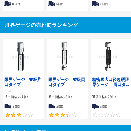
8
日目
5
日目
3
日目
限界ゲージの売れ筋ランキング
限界ゲージ 並級片
限界ゲージ 並級両
精密級大口径超硬限
口タイプ
口タイプ
界ゲージ 両口タイ
プ
ミスミ
ミスミ
ミスミ
-
-
-
通常価格(税別)：
通常価格(税別)：
通常価格(税別)：
3日目
3日目
8日目
3
3.5