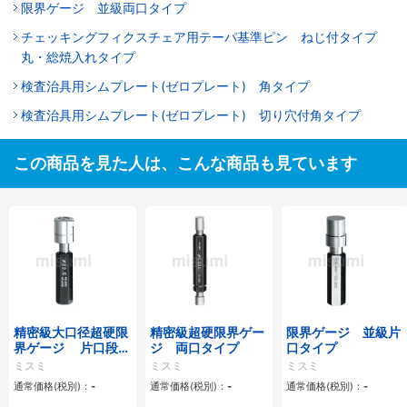
限界ゲージ 並級両口タイプ
チェッキングフィクスチェア用テーパ基準ピン ねじ付タイプ
丸・総焼入れタイプ
検査治具用シムプレート(ゼロプレート) 角タイプ
検査治具用シムプレート(ゼロプレート) 切り穴付角タイプ
この商品を見た人は、こんな商品も見ています
精密級大口径超硬限
精密級超硬限界ゲー
限界ゲージ 並級片
界ゲージ 片口段付
ジ 両口タイプ
口タイプ
タイプ
ミスミ
ミスミ
ミスミ
通常価格(税別)：
-
通常価格(税別)：
-
通常価格(税別)：
-