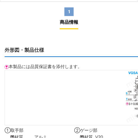
1
商品情報
外形図・製品仕様
本製品には品質保証書を添付します。
①
取手部
②
ゲージ部
材質
アルミ
材質
V20