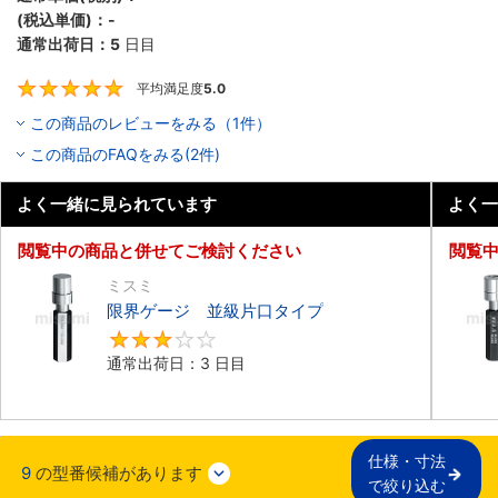
(税込単価)：
-
通常出荷日：
5
日目
平均満足度
5.0
5
この商品のレビューをみる（1件）
この商品のFAQをみる(2件)
よく一緒に見られています
よく一
閲覧中の商品と併せてご検討ください
閲覧
ミスミ
限界ゲージ 並級片口タイプ
3
通常出荷日：3 日目
仕様・寸法

9
の型番候補があります
で絞り込む