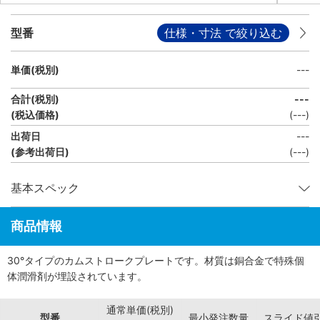
型番
仕様・寸法 で絞り込む
単価(税別)
---
合計(税別)
---
(税込価格)
(
---
)
出荷日
---
(参考出荷日)
(---)
基本スペック
商品情報
30°タイプのカムストロークプレートです。材質は銅合金で特殊個
体潤滑剤が埋設されています。
通常単価(税別)
型番
最小発注数量
スライド値