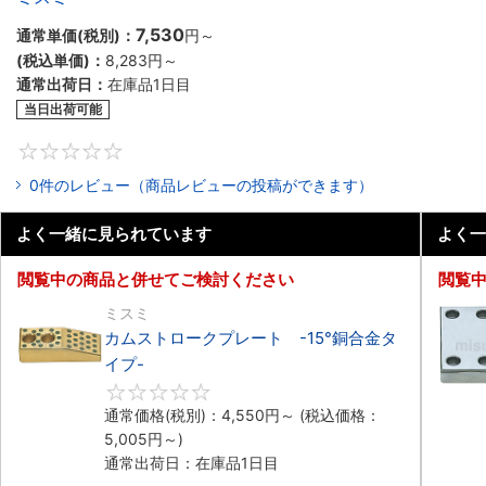
7,530
通常単価(税別)：
円
～
(税込単価)：
8,283円
～
通常出荷日：
在庫品1日目
当日出荷可能
0
0件のレビュー（商品レビューの投稿ができます）
よく一緒に見られています
よく一
閲覧中の商品と併せてご検討ください
閲覧
ミスミ
カムストロークプレート -15°銅合金タ
イプ-
0
通常価格(税別)：
4,550円
～
(税込価格：
5,005円
～)
通常出荷日：在庫品1日目