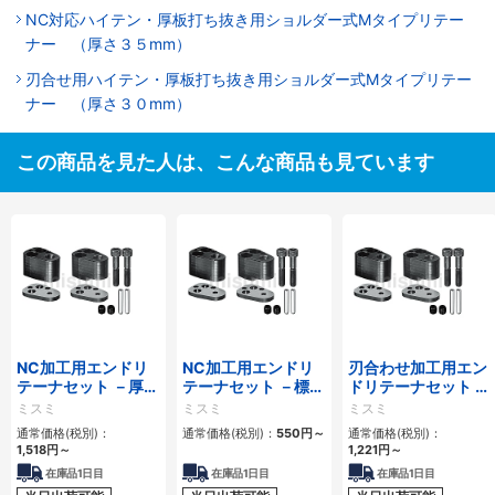
NC対応ハイテン・厚板打ち抜き用ショルダー式Mタイプリテー
ナー （厚さ３５mm）
刃合せ用ハイテン・厚板打ち抜き用ショルダー式Mタイプリテー
ナー （厚さ３０mm）
この商品を見た人は、こんな商品も見ています
NC加工用エンドリ
NC加工用エンドリ
刃合わせ加工用エン
テーナセット －厚板
テーナセット －標準
ドリテーナセット －
打抜きパンチ用－
パンチ・ボタンダイ
厚板打抜きパンチ用
ミスミ
ミスミ
ミスミ
用－
－
通常価格(税別)：
通常価格(税別)：
550円
～
通常価格(税別)：
1,518円
～
1,221円
～
在庫品1日目
在庫品1日目
在庫品1日目