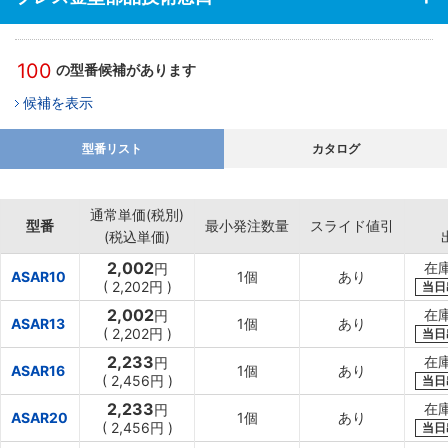
100
の型番候補があります
候補を表示
型番リスト
カタログ
通常単価(税別)
型番
最小発注数量
スライド値引
(税込単価)
2,002
在
円
ASAR10
1個
あり
(
2,202円
)
当日
2,002
在
円
ASAR13
1個
あり
(
2,202円
)
当日
2,233
在
円
ASAR16
1個
あり
(
2,456円
)
当日
2,233
在
円
ASAR20
1個
あり
(
2,456円
)
当日