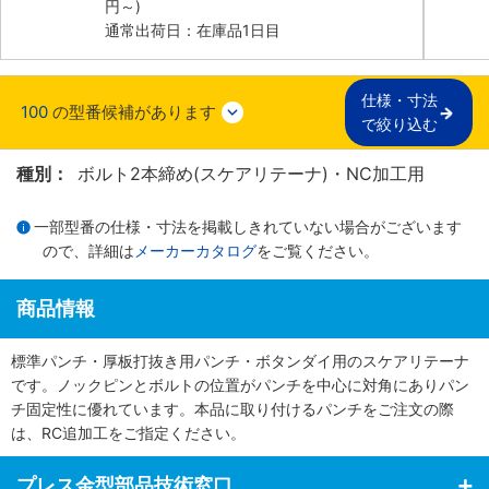
円
～)
通常出荷日：在庫品1日目
仕様・寸法

100
の型番候補があります
で絞り込む
種別：
ボルト2本締め(スケアリテーナ)・NC加工用
一部型番の仕様・寸法を掲載しきれていない場合がございます
ので、詳細は
メーカーカタログ
をご覧ください。
商品情報
標準パンチ・厚板打抜き用パンチ・ボタンダイ用のスケアリテーナ
です。ノックピンとボルトの位置がパンチを中心に対角にありパン
チ固定性に優れています。本品に取り付けるパンチをご注文の際
は、RC追加工をご指定ください。
プレス金型部品技術窓口