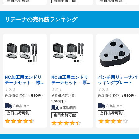
当日出荷可能
当日出荷可能
当日出荷可能
リテーナの売れ筋ランキング
NC加工用エンドリ
NC加工用エンドリ
パンチ用リテーナバ
テーナセット －標準
テーナセット －厚板
ッキングプレート
パンチ・ボタンダイ
打抜きパンチ用－
ミスミ
ミスミ
ミスミ
用－
通常価格(税別)：
550円
～
通常価格(税別)：
通常価格(税別)：
550円
～
1,518円
～
在庫品1日目
在庫品1日目
在庫品1日目
当日出荷可能
当日出荷可能
当日出荷可能
4.4
4.7