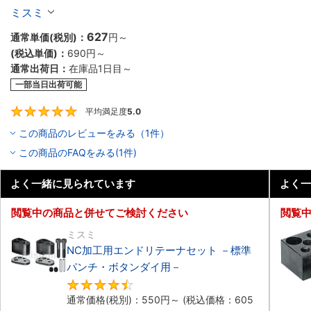
ミスミ
627
通常単価(税別)：
円
～
(税込単価)：
690円
～
通常出荷日：
在庫品1日目～
一部当日出荷可能
平均満足度
5.0
5
この商品のレビューをみる（1件）
この商品のFAQをみる(1件)
よく一緒に見られています
よく一
閲覧中の商品と併せてご検討ください
閲覧
ミスミ
NC加工用エンドリテーナセット －標準
パンチ・ボタンダイ用－
4.4
通常価格(税別)：
550円
～
(税込価格：
605