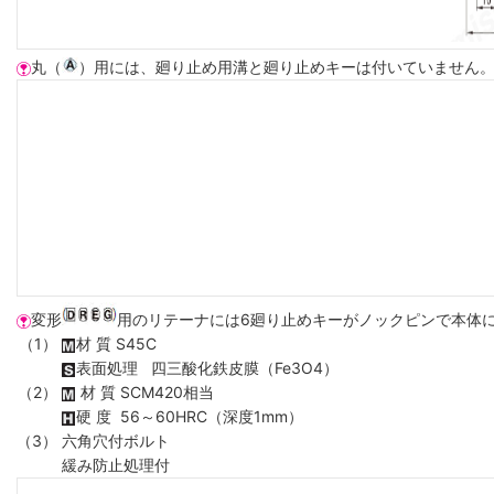
丸（
）用には、廻り止め用溝と廻り止めキーは付いていません
変形
用のリテーナには6廻り止めキーがノックピンで本体
（1）
材 質 S45C
表面処理 四三酸化鉄皮膜（Fe3O4）
（2）
材 質 SCM420相当
硬 度 56～60HRC（深度1mm）
（3）
六角穴付ボルト
緩み防止処理付