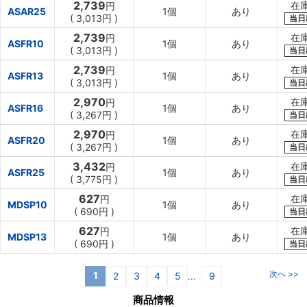
2,739
在
円
ASAR25
1個
あり
(
3,013円
)
当日
2,739
在
円
ASFR10
1個
あり
(
3,013円
)
当日
2,739
在
円
ASFR13
1個
あり
(
3,013円
)
当日
2,970
在
円
ASFR16
1個
あり
(
3,267円
)
当日
2,970
在
円
ASFR20
1個
あり
(
3,267円
)
当日
3,432
在
円
ASFR25
1個
あり
(
3,775円
)
当日
627
在
円
MDSP10
1個
あり
(
690円
)
当日
627
在
円
MDSP13
1個
あり
(
690円
)
当日
次へ >>
1
2
3
4
5
9
...
商品情報