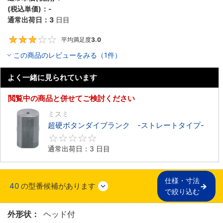
(税込単価)：
-
通常出荷日：
3
日目
平均満足度
3.0
3
この商品のレビューをみる（1件）
よく一緒に見られています
閲覧中の商品と併せてご検討ください
ミスミ
超硬ボタンダイブランク -ストレートタイプ-
0
通常出荷日：3 日目
仕様・寸法

40
の型番候補があります
で絞り込む
外形状：
ヘッド付