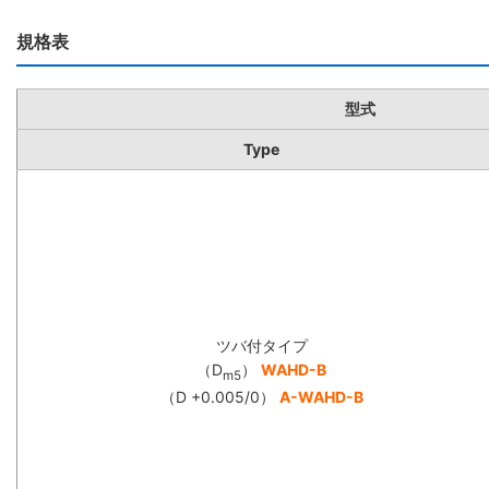
規格表
型式
Type
ツバ付タイプ
（D
）
WAHD-B
m5
（D +0.005/0）
A-WAHD-B