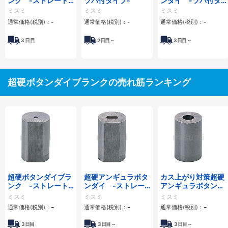
ンク -ストレート
ツバ付タイプ-
ンダイ -ツバ付タ
タイプ-
イプ-
ミスミ
ミスミ
ミスミ
通常価格(税別)：
-
通常価格(税別)：
-
通常価格(税別)：
-
3
日目
2
日目～
3
日目～
超硬ボタンダイブランクの売れ筋ランキング
超硬ボタンダイブラ
超硬アンギュラボタ
カス上がり対策超硬
ンク -ストレート
ンダイ -ストレー
アンギュラボタンダ
タイプ-
トタイプ-
イ -ストレートタ
ミスミ
ミスミ
ミスミ
イプ-
-
-
-
通常価格(税別)：
通常価格(税別)：
通常価格(税別)：
3日目
3日目～
3日目～