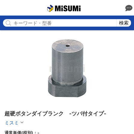
MISUMI
検索
超硬ボタンダイブランク　-ツバ付タイプ-
ミスミ
通常単価(税別)：
-