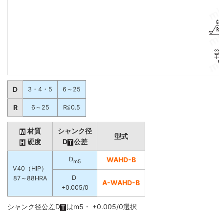
D
3・4・5
6～25
R
6～25
R≦0.5
材質
シャンク径
型式
硬度
D
公差
D
WAHD-B
m5
V40（HIP）
D
87～88HRA
A-WAHD-B
+0.005/0
シャンク径公差D
はm5・ +0.005/0選択