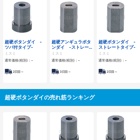
超硬ボタンダイ -
超硬アンギュラボタ
超硬ボタンダイ -
ツバ付タイプ-
ンダイ -ストレー
ストレートタイプ-
トタイプ-
ミスミ
ミスミ
ミスミ
通常価格(税別)：
-
通常価格(税別)：
-
通常価格(税別)：
-
2
日目～
3
日目～
2
日目～
超硬ボタンダイの売れ筋ランキング