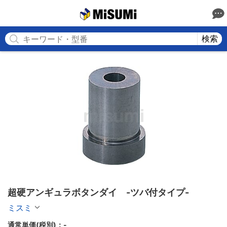
MISUMI
検索
超硬アンギュラボタンダイ　-ツバ付タイプ-
ミスミ
通常単価(税別)：
-