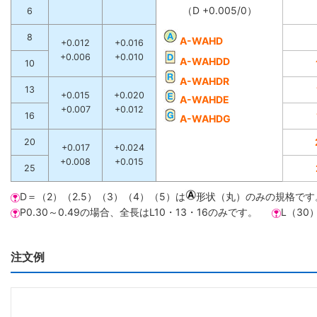
（D +0.005/0）
6
8
A-WAHD
+0.012
+0.016
+0.006
+0.010
A-WAHDD
10
A-WAHDR
13
+0.015
+0.020
A-WAHDE
+0.007
+0.012
16
A-WAHDG
20
+0.017
+0.024
+0.008
+0.015
25
D＝（2）（2.5）（3）（4）（5）は
形状（丸）のみの規格です
P0.30～0.49の場合、全長はL10・13・16のみです。
L（30
注文例