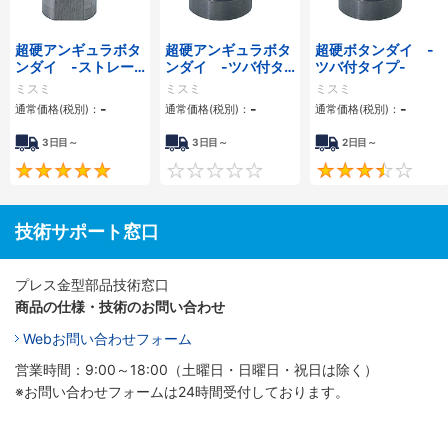
超硬アンギュラボタ
超硬アンギュラボタ
超硬ボタンダイ -
ンダイ -ストレー
ンダイ -ツバ付タ
ツバ付タイプ-
トタイプ-
イプ-
ミスミ
ミスミ
ミスミ
-
-
-
通常価格(税別)：
通常価格(税別)：
通常価格(税別)：
3日目～
3日目～
2日目～
5
0
技術サポート窓口
プレス金型部品技術窓口
商品の仕様・技術のお問い合わせ
Webお問い合わせフォーム
営業時間：9:00～18:00（土曜日・日曜日・祝日は除く）
※お問い合わせフォームは24時間受付しております。