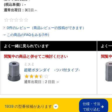
(税込単価)：
-
通常出荷日：
3
日目～
0
0件のレビュー（商品レビューの投稿ができます）
この商品のFAQをみる(1件)
よく一緒に見られています
よく一
閲覧中の商品と併せてご検討ください
閲覧
ミスミ
超硬ボタンダイ -ツバ付タイプ-
3.7
通常出荷日：2 日目 ～
仕様・寸法

1939
の型番候補があります
で絞り込む