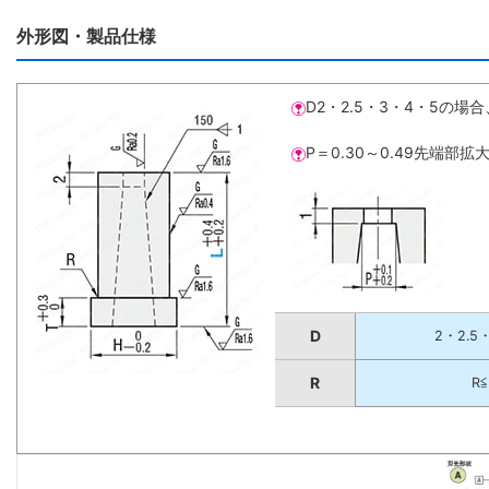
外形図・製品仕様
D2・2.5・3・4・5の場
P＝0.30～0.49先端部拡
D
2・2.5
R
R≦