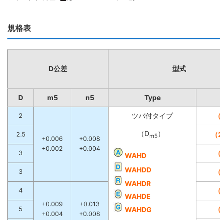
規格表
D公差
型式
D
m5
n5
Type
ツバ付タイプ
2
（D
）
（
2.5
m5
+0.006
+0.008
+0.002
+0.004
3
WAHD
WAHDD
3
WAHDR
4
WAHDE
+0.009
+0.013
5
WAHDG
+0.004
+0.008