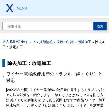
メ
イ
MENU
製造現場の設計、加工、
保全技術から工具豆知識まで
ン
コ
ン
検
テ
索
ン
ツ
MISUMI-VONAトップ
技術情報
実務の知識
機械加工
除去加
に
パ
工：放電加工
移
ン
動
く
ず
除去加工：放電加工
ワイヤー電極線使用時のトラブル（線くぐり）と
対応
[2023/3/1公開] ワイヤー電極線の使用時に発生するトラブルを防
ぐ方法や対策をご紹介します。 線くぐりとは 線くぐりを防ぐ方
法 線くぐりの解消方法 よくある質問 おすすめ商品 ワイヤー加工
関連特集ページ 線くぐりとは 線くぐりとは、ワイヤーを放す過