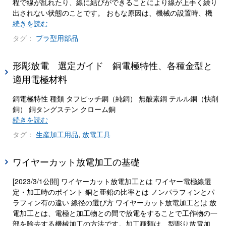
程で線が乱れたり、線に結びができることにより線が上手く繰り
出されない状態のことです。 おもな原因は、機械の設置時、機
続きを読む
タグ：
プラ型用部品
形彫放電 選定ガイド 銅電極特性、各種金型と
適用電極材料
銅電極特性 種類 タフピッチ銅（純銅） 無酸素銅 テルル銅（快削
銅） 銅タングステン クローム銅
続きを読む
タグ：
生産加工用品
,
放電工具
ワイヤーカット放電加工の基礎
[2023/3/1公開] ワイヤーカット放電加工とは ワイヤー電極線選
定・加工時のポイント 銅と亜鉛の比率とは ノンパラフィンとパ
ラフィン有の違い 線径の選び方 ワイヤーカット放電加工とは 放
電加工とは、電極と加工物との間で放電をすることで工作物の一
部を除去する機械加工の方法です。加工種類は、型彫り放電加