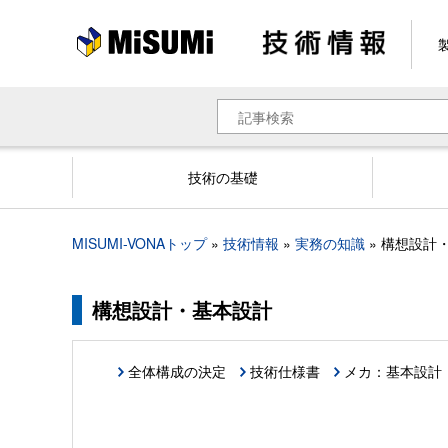
メ
イ
ン
コ
ン
検
テ
索
ン
ツ
技術の基礎
に
移
動
MISUMI-VONAトップ
技術情報
実務の知識
構想設計
パ
ン
く
構想設計・基本設計
ず
全体構成の決定
技術仕様書
メカ：基本設計