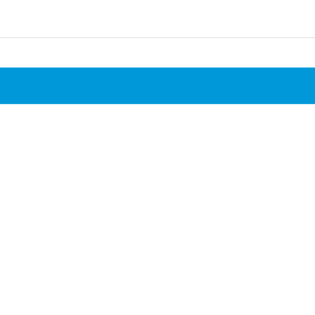
）
）
）
）
）
）
）